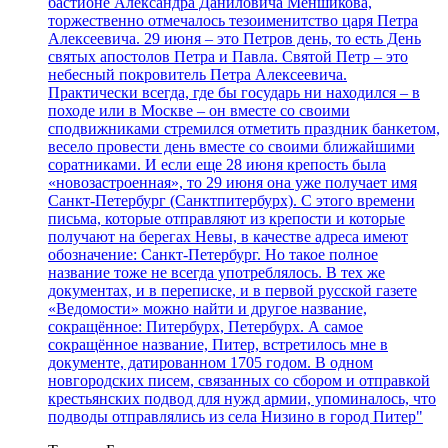
бастионе Александра Даниловича Меншикова,
торжественно отмечалось тезоименитство царя Петра
Алексеевича. 29 июня – это Петров день, то есть День
святых апостолов Петра и Павла. Святой Петр – это
небесный покровитель Петра Алексеевича.
Практически всегда, где бы государь ни находился – в
походе или в Москве – он вместе со своими
сподвижниками стремился отметить праздник банкетом,
весело провести день вместе со своими ближайшими
соратниками. И если еще 28 июня крепость была
«новозастроенная», то 29 июня она уже получает имя
Санкт-Петербург (Санктпитербурх). С этого времени
письма, которые отправляют из крепости и которые
получают на берегах Невы, в качестве адреса имеют
обозначение: Санкт-Петербург. Но такое полное
название тоже не всегда употреблялось. В тех же
документах, и в переписке, и в первой русской газете
«Ведомости» можно найти и другое название,
сокращённое: Питербурх, Петербурх. А самое
сокращённое название, Питер, встретилось мне в
документе, датированном 1705 годом. В одном
новгородских писем, связанных со сбором и отправкой
крестьянских подвод для нужд армии, упоминалось, что
подводы отправлялись из села Низино в город Питер"