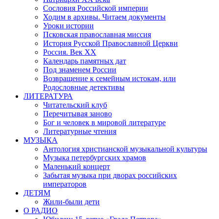
Сословия Российской империи
Ходим в архивы. Читаем документы
Уроки истории
Псковская православная миссия
История Русской Православной Церкви
Россия. Век ХХ
Календарь памятных дат
Под знаменем России
Возвращение к семейным истокам, или
Родословные детективы
ЛИТЕРАТУРА
Читательский клуб
Перечитывая заново
Бог и человек в мировой литературе
Литературные чтения
МУЗЫКА
Антология христианской музыкальной культуры
Музыка петербургских храмов
Маленький концерт
Забытая музыка при дворах российских
императоров
ДЕТЯМ
Жили-были дети
О РАДИО