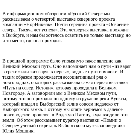
В информационном обозрении «Русский Север» мы
рассказываем о четвертой выставке северного проекта
компании «НорНикель». Почти середина проекта «Освоение
севера. Тысяча лет успеха». Эта четвертая выставка проходит
в Выборге, и нам бы хотелось осветить не только выставку, но
и то место, где она проходит.
В прошлой программе было упомянуто такое явление как
Великий Меховой путь. Оно напоминает нам о пути «из варяг
в греки» или «из варяг в персы», водные пути и волоки. И
таким образом продолжается ассоциативный ряд о
новгородцах, о которых рассказывала самая первая выставка
«Путь на север. Истоки», которая проходила в Великом
Новгороде. А заговорили мы о Великом Меховом пути,
потому что он проходил по одному из рукавов реки Вуоксы,
который впадал в Выборгский залив совсем недалеко от
Выборгского замка. Поэтому мы опять вернемся в далекое
новгородское прошлое, в Водскую Пятину, куда входили эти
земли. Об этом рассказывает куратор выставки «Помни о
Севере» ученый секретарь Выборгского музея-заповедника
Юлия Мошник.