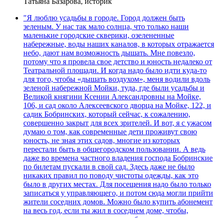
Татьяна Базарова, историк
"Я люблю усадьбы в городе. Город должен быть
зеленым. У нас так мало солнца, что только наши
маленькие городские скверики, озелененные
набережные, воды наших каналов, в которых отражается
небо, дают нам возможность дышать. Мне повезло,
потому что я провела свое детство и юность недалеко от
Театральной площади. И когда надо было идти куда-то
для того, чтобы «дышать воздухом», меня водили вдоль
зеленой набережной Мойки, туда, где были усадьбы и
Великой княгини Ксении Александровны на Мойке,
106, и сад около Алексеевского дворца на Мойке, 122, и
садик Бобринских, который сейчас, к сожалению,
совершенно закрыт для всех зрителей. И вот, я с ужасом
думаю о том, как современные дети проживут свою
юность, не зная этих садов, многие из которых
перестали быть в общегородском пользовании. А ведь
даже во времена частного владения господа Бобринские
по билетам пускали в свой сад. Здесь даже не было
никаких правил по поводу чистоты одежды, как это
было в других местах. Для посещения надо было только
записаться у управляющего, и потом сюда могли прийти
жители соседних домов. Можно было купить абонемент
на весь год, если ты жил в соседнем доме, чтобы,