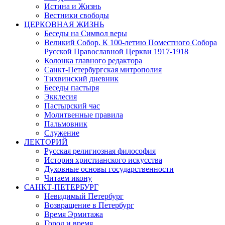
Истина и Жизнь
Вестники свободы
ЦЕРКОВНАЯ ЖИЗНЬ
Беседы на Символ веры
Великий Собор. К 100-летию Поместного Собора
Русской Православной Церкви 1917-1918
Колонка главного редактора
Санкт-Петербургская митрополия
Тихвинский дневник
Беседы пастыря
Экклесия
Пастырский час
Молитвенные правила
Пальмовник
Служение
ЛЕКТОРИЙ
Русская религиозная философия
История христианского искусства
Духовные основы государственности
Читаем икону
САНКТ-ПЕТЕРБУРГ
Невидимый Петербург
Возвращение в Петербург
Время Эрмитажа
Город и время