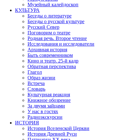
Музейный калейдоскоп
КУЛЬТУРА
Беседы о литературе
Беседы о русской культуре
Русский Север
Поговорим о театре
Родная речь. Второе чтение
Исследования и исследователи
Архивная история
Быть современником
Кино и театр. 25-й кадр
Обратная перспектива
Глагол
Образ жизни
Встреча
Словарь
Культурная реакция
Книжное обозрение
За двумя зайцами
У нас в гостях
Радиоэкскурсии
ИСТОРИЯ
История Вселенской Церкви
История Древней Руси
Патриархи XX века