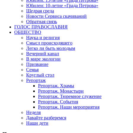
Юбилеи: 15-летие «Града Петрова»
Юбилеи: 10-летие «Града Петрова»
Щедрая среда
Новости Сервиса скачиваний
Обратная связь
ГОЛОС ПРАВОСЛАВИЯ
ОБЩЕСТВО
Наука и религия
Смысл происходящего
Легко ли быть молодым
Вечерний канал
В мире экологии
Призвание
Семья
Круглый стол
Репортаж
Репортаж. Храмы
Репортаж. Монастыри
Репортаж. Тюремное служение
Репортаж. События
Репортаж. Наши мероприятия
Неделя
Давайте разберемся
Наши дети