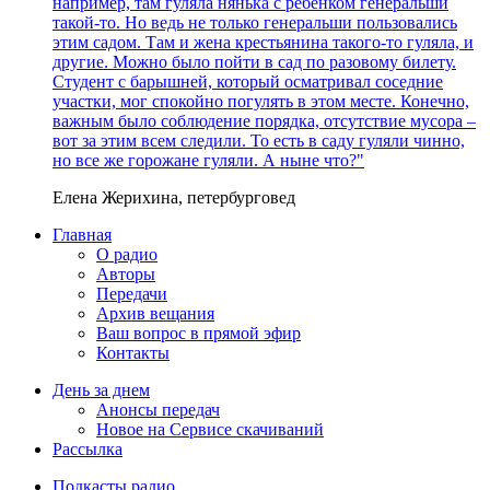
например, там гуляла нянька с ребенком генеральши
такой-то. Но ведь не только генеральши пользовались
этим садом. Там и жена крестьянина такого-то гуляла, и
другие. Можно было пойти в сад по разовому билету.
Студент с барышней, который осматривал соседние
участки, мог спокойно погулять в этом месте. Конечно,
важным было соблюдение порядка, отсутствие мусора –
вот за этим всем следили. То есть в саду гуляли чинно,
но все же горожане гуляли. А ныне что?"
Елена Жерихина, петербурговед
Главная
О радио
Авторы
Передачи
Архив вещания
Ваш вопрос в прямой эфир
Контакты
День за днем
Анонсы передач
Новое на Сервисе скачиваний
Рассылка
Подкасты радио