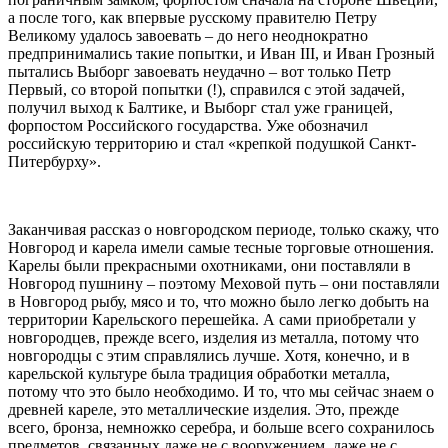
а после того, как впервые русскому правителю Петру
Великому удалось завоевать – до него неоднократно
предпринимались такие попытки, и Иван III, и Иван Грозный
пытались Выборг завоевать неудачно – вот только Петр
Первый, со второй попытки (!), справился с этой задачей,
получил выход к Балтике, и Выборг стал уже границей,
форпостом Российского государства. Уже обозначил
российскую территорию и стал «крепкой подушкой Санкт-
Питербурху».
Заканчивая рассказ о новгородском периоде, только скажу, что
Новгород и карела имели самые тесные торговые отношения.
Карелы были прекрасными охотниками, они поставляли в
Новгород пушнину – поэтому Меховой путь – они поставляли
в Новгород рыбу, мясо и то, что можно было легко добыть на
территории Карельского перешейка. А сами приобретали у
новгородцев, прежде всего, изделия из металла, потому что
новгородцы с этим справлялись лучше. Хотя, конечно, и в
карельской культуре была традиция обработки металла,
потому что это было необходимо. И то, что мы сейчас знаем о
древней кареле, это металлические изделия. Это, прежде
всего, бронза, немножко серебра, и больше всего сохранилось
предметов, связанных даже не с вооружением, даже не с