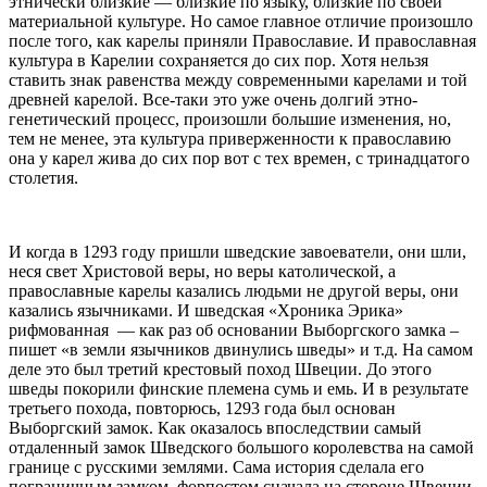
этнически близкие — близкие по языку, близкие по своей
материальной культуре. Но самое главное отличие произошло
после того, как карелы приняли Православие. И православная
культура в Карелии сохраняется до сих пор. Хотя нельзя
ставить знак равенства между современными карелами и той
древней карелой. Все-таки это уже очень долгий этно-
генетический процесс, произошли большие изменения, но,
тем не менее, эта культура приверженности к православию
она у карел жива до сих пор вот с тех времен, с тринадцатого
столетия.
И когда в 1293 году пришли шведские завоеватели, они шли,
неся свет Христовой веры, но веры католической, а
православные карелы казались людьми не другой веры, они
казались язычниками. И шведская «Хроника Эрика»
рифмованная — как раз об основании Выборгского замка –
пишет «в земли язычников двинулись шведы» и т.д. На самом
деле это был третий крестовый поход Швеции. До этого
шведы покорили финские племена сумь и емь. И в результате
третьего похода, повторюсь, 1293 года был основан
Выборгский замок. Как оказалось впоследствии самый
отдаленный замок Шведского большого королевства на самой
границе с русскими землями. Сама история сделала его
пограничным замком, форпостом сначала на стороне Швеции,