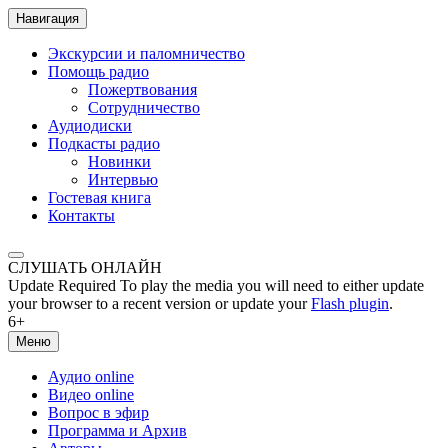
Навигация
Экскурсии и паломничество
Помощь радио
Пожертвования
Сотрудничество
Аудиодиски
Подкасты радио
Новинки
Интервью
Гостевая книга
Контакты
СЛУШАТЬ ОНЛАЙН
Update Required
To play the media you will need to either update
your browser to a recent version or update your
Flash plugin
.
6+
Меню
Аудио online
Видео online
Вопрос в эфир
Программа и Архив