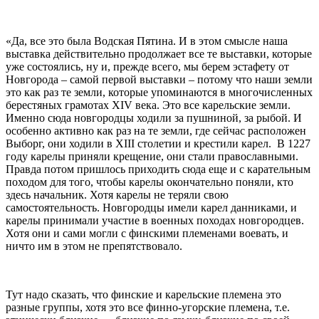
«Да, все это была Водская Пятина. И в этом смысле наша
выставка действительно продолжает все те выставки, которые
уже состоялись, ну и, прежде всего, мы берем эстафету от
Новгорода – самой первой выставки – потому что наши земли
это как раз те земли, которые упоминаются в многочисленных
берестяных грамотах XIV века. Это все карельские земли.
Именно сюда новгородцы ходили за пушниной, за рыбой. И
особенно активно как раз на те земли, где сейчас расположен
Выборг, они ходили в XIII столетии и крестили карел. В 1227
году карелы приняли крещение, они стали православными.
Правда потом пришлось приходить сюда еще и с карательным
походом для того, чтобы карелы окончательно поняли, кто
здесь начальник. Хотя карелы не теряли свою
самостоятельность. Новгородцы имели карел данниками, и
карелы принимали участие в военных походах новгородцев.
Хотя они и сами могли с финскими племенами воевать, и
ничто им в этом не препятствовало.
Тут надо сказать, что финские и карельские племена это
разные группы, хотя это все финно-угорские племена, т.е.