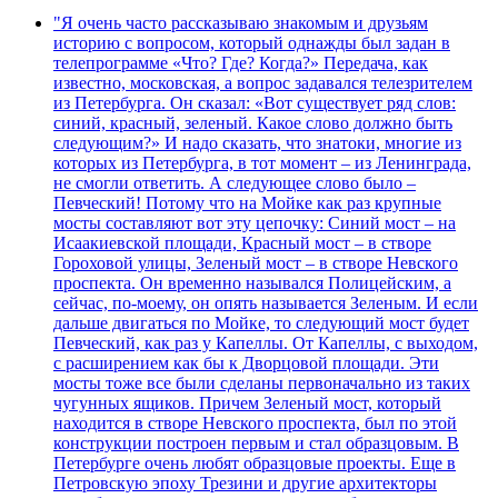
"Я очень часто рассказываю знакомым и друзьям
историю с вопросом, который однажды был задан в
телепрограмме «Что? Где? Когда?» Передача, как
известно, московская, а вопрос задавался телезрителем
из Петербурга. Он сказал: «Вот существует ряд слов:
синий, красный, зеленый. Какое слово должно быть
следующим?» И надо сказать, что знатоки, многие из
которых из Петербурга, в тот момент – из Ленинграда,
не смогли ответить. А следующее слово было –
Певческий! Потому что на Мойке как раз крупные
мосты составляют вот эту цепочку: Синий мост – на
Исаакиевской площади, Красный мост – в створе
Гороховой улицы, Зеленый мост – в створе Невского
проспекта. Он временно назывался Полицейским, а
сейчас, по-моему, он опять называется Зеленым. И если
дальше двигаться по Мойке, то следующий мост будет
Певческий, как раз у Капеллы. От Капеллы, с выходом,
с расширением как бы к Дворцовой площади. Эти
мосты тоже все были сделаны первоначально из таких
чугунных ящиков. Причем Зеленый мост, который
находится в створе Невского проспекта, был по этой
конструкции построен первым и стал образцовым. В
Петербурге очень любят образцовые проекты. Еще в
Петровскую эпоху Трезини и другие архитекторы