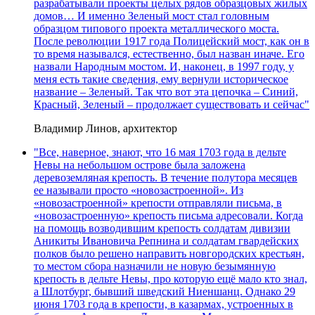
разрабатывали проекты целых рядов образцовых жилых
домов… И именно Зеленый мост стал головным
образцом типового проекта металлического моста.
После революции 1917 года Полицейский мост, как он в
то время назывался, естественно, был назван иначе. Его
назвали Народным мостом. И, наконец, в 1997 году, у
меня есть такие сведения, ему вернули историческое
название – Зеленый. Так что вот эта цепочка – Синий,
Красный, Зеленый – продолжает существовать и сейчас"
Владимир Линов, архитектор
"Все, наверное, знают, что 16 мая 1703 года в дельте
Невы на небольшом острове была заложена
деревоземляная крепость. В течение полутора месяцев
ее называли просто «новозастроенной». Из
«новозастроенной» крепости отправляли письма, в
«новозастроенную» крепость письма адресовали. Когда
на помощь возводившим крепость солдатам дивизии
Аникиты Ивановича Репнина и солдатам гвардейских
полков было решено направить новгородских крестьян,
то местом сбора назначили не новую безымянную
крепость в дельте Невы, про которую ещё мало кто знал,
а Шлотбург, бывший шведский Ниеншанц. Однако 29
июня 1703 года в крепости, в казармах, устроенных в