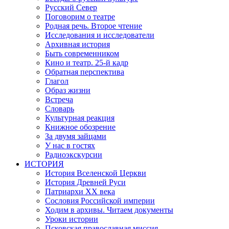
Русский Север
Поговорим о театре
Родная речь. Второе чтение
Исследования и исследователи
Архивная история
Быть современником
Кино и театр. 25-й кадр
Обратная перспектива
Глагол
Образ жизни
Встреча
Словарь
Культурная реакция
Книжное обозрение
За двумя зайцами
У нас в гостях
Радиоэкскурсии
ИСТОРИЯ
История Вселенской Церкви
История Древней Руси
Патриархи XX века
Сословия Российской империи
Ходим в архивы. Читаем документы
Уроки истории
Псковская православная миссия