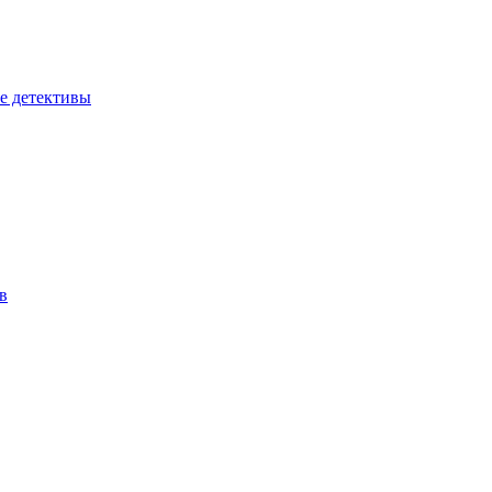
е детективы
в