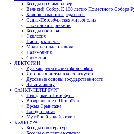
Беседы на Символ веры
Великий Собор. К 100-летию Поместного Собора Р
Колонка главного редактора
Санкт-Петербургская митрополия
Тихвинский дневник
Беседы пастыря
Экклесия
Пастырский час
Молитвенные правила
Пальмовник
Служение
ЛЕКТОРИЙ
Русская религиозная философия
История христианского искусства
Духовные основы государственности
Читаем икону
САНКТ-ПЕТЕРБУРГ
Невидимый Петербург
Возвращение в Петербург
Время Эрмитажа
Город и время
Музейный калейдоскоп
КУЛЬТУРА
Беседы о литературе
Беседы о русской культуре