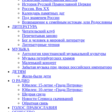
История Русской Православной Церкви
Россия. Век ХХ
Календарь памятных дат
Под знаменем России
Возвращение к семейным истокам, или Родословны
ЛИТЕРАТУРА
Читательский клуб
Перечитывая заново
Бог и человек в мировой литературе
Литературные чтения
МУЗЫКА
Антология христианской музыкальной культуры
Музыка петербургских храмов
Маленький концерт
Забытая музыка при дворах российских императоро
ДЕТЯМ
Жили-были дети
О РАДИО
Юбилеи: 15-летие «Града Петрова»
Юбилеи: 10-летие «Града Петрова»
Щедрая среда
Новости Сервиса скачиваний
Обратная связь
ГОЛОС ПРАВОСЛАВИЯ