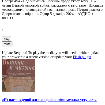
Программа «Под знаменем России» продолжает тему 110-
летия Первой мировой войны рассказом о выставке «Площадь
милосердия», посвященной госпиталю в доме Петроградского
Дворянского собрания. Эфир 5 декабря 2024 г. АУДИО +
ФОТО
/
play
mute
Update Required
To play the media you will need to either update
your browser to a recent version or update your
Flash plugin
.
«Из наслаждений жизни одной любви музыка уступает»