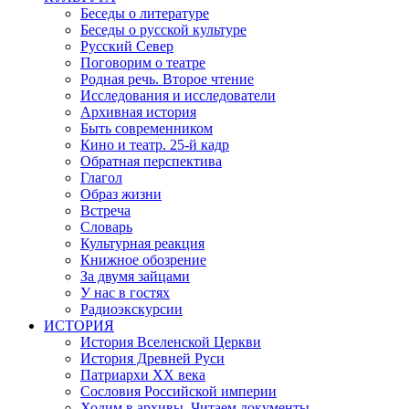
Беседы о литературе
Беседы о русской культуре
Русский Север
Поговорим о театре
Родная речь. Второе чтение
Исследования и исследователи
Архивная история
Быть современником
Кино и театр. 25-й кадр
Обратная перспектива
Глагол
Образ жизни
Встреча
Словарь
Культурная реакция
Книжное обозрение
За двумя зайцами
У нас в гостях
Радиоэкскурсии
ИСТОРИЯ
История Вселенской Церкви
История Древней Руси
Патриархи XX века
Сословия Российской империи
Ходим в архивы. Читаем документы