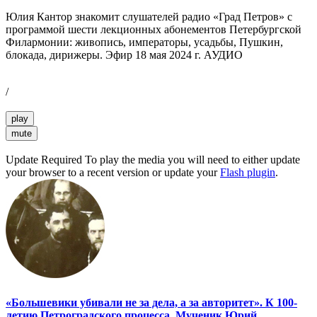
Юлия Кантор знакомит слушателей радио «Град Петров» с
программой шести лекционных абонементов Петербургской
Филармонии: живопись, императоры, усадьбы, Пушкин,
блокада, дирижеры. Эфир 18 мая 2024 г. АУДИО
/
play
mute
Update Required
To play the media you will need to either update
your browser to a recent version or update your
Flash plugin
.
«Большевики убивали не за дела, а за авторитет». К 100-
летию Петроградского процесса. Мученик Юрий