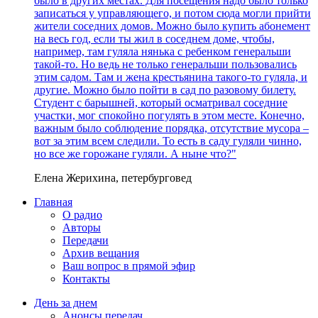
было в других местах. Для посещения надо было только
записаться у управляющего, и потом сюда могли прийти
жители соседних домов. Можно было купить абонемент
на весь год, если ты жил в соседнем доме, чтобы,
например, там гуляла нянька с ребенком генеральши
такой-то. Но ведь не только генеральши пользовались
этим садом. Там и жена крестьянина такого-то гуляла, и
другие. Можно было пойти в сад по разовому билету.
Студент с барышней, который осматривал соседние
участки, мог спокойно погулять в этом месте. Конечно,
важным было соблюдение порядка, отсутствие мусора –
вот за этим всем следили. То есть в саду гуляли чинно,
но все же горожане гуляли. А ныне что?"
Елена Жерихина, петербурговед
Главная
О радио
Авторы
Передачи
Архив вещания
Ваш вопрос в прямой эфир
Контакты
День за днем
Анонсы передач