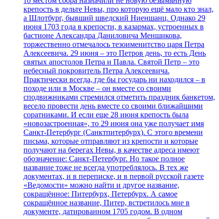
то местом сбора назначили не новую безымянную
крепость в дельте Невы, про которую ещё мало кто знал,
а Шлотбург, бывший шведский Ниеншанц. Однако 29
июня 1703 года в крепости, в казармах, устроенных в
бастионе Александра Даниловича Меншикова,
торжественно отмечалось тезоименитство царя Петра
Алексеевича. 29 июня – это Петров день, то есть День
святых апостолов Петра и Павла. Святой Петр – это
небесный покровитель Петра Алексеевича.
Практически всегда, где бы государь ни находился – в
походе или в Москве – он вместе со своими
сподвижниками стремился отметить праздник банкетом,
весело провести день вместе со своими ближайшими
соратниками. И если еще 28 июня крепость была
«новозастроенная», то 29 июня она уже получает имя
Санкт-Петербург (Санктпитербурх). С этого времени
письма, которые отправляют из крепости и которые
получают на берегах Невы, в качестве адреса имеют
обозначение: Санкт-Петербург. Но такое полное
название тоже не всегда употреблялось. В тех же
документах, и в переписке, и в первой русской газете
«Ведомости» можно найти и другое название,
сокращённое: Питербурх, Петербурх. А самое
сокращённое название, Питер, встретилось мне в
документе, датированном 1705 годом. В одном