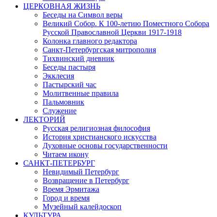
ЦЕРКОВНАЯ ЖИЗНЬ
Беседы на Символ веры
Великий Собор. К 100-летию Поместного Собора
Русской Православной Церкви 1917-1918
Колонка главного редактора
Санкт-Петербургская митрополия
Тихвинский дневник
Беседы пастыря
Экклесия
Пастырский час
Молитвенные правила
Пальмовник
Служение
ЛЕКТОРИЙ
Русская религиозная философия
История христианского искусства
Духовные основы государственности
Читаем икону
САНКТ-ПЕТЕРБУРГ
Невидимый Петербург
Возвращение в Петербург
Время Эрмитажа
Город и время
Музейный калейдоскоп
КУЛЬТУРА