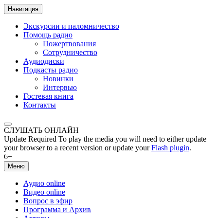
Навигация
Экскурсии и паломничество
Помощь радио
Пожертвования
Сотрудничество
Аудиодиски
Подкасты радио
Новинки
Интервью
Гостевая книга
Контакты
СЛУШАТЬ ОНЛАЙН
Update Required
To play the media you will need to either update
your browser to a recent version or update your
Flash plugin
.
6+
Меню
Аудио online
Видео online
Вопрос в эфир
Программа и Архив