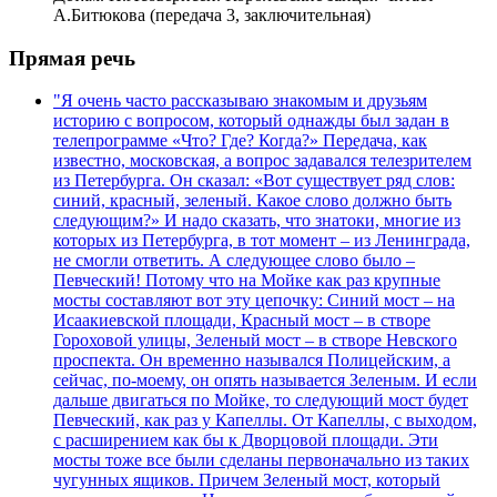
А.Битюкова (передача 3, заключительная)
Прямая речь
"Я очень часто рассказываю знакомым и друзьям
историю с вопросом, который однажды был задан в
телепрограмме «Что? Где? Когда?» Передача, как
известно, московская, а вопрос задавался телезрителем
из Петербурга. Он сказал: «Вот существует ряд слов:
синий, красный, зеленый. Какое слово должно быть
следующим?» И надо сказать, что знатоки, многие из
которых из Петербурга, в тот момент – из Ленинграда,
не смогли ответить. А следующее слово было –
Певческий! Потому что на Мойке как раз крупные
мосты составляют вот эту цепочку: Синий мост – на
Исаакиевской площади, Красный мост – в створе
Гороховой улицы, Зеленый мост – в створе Невского
проспекта. Он временно назывался Полицейским, а
сейчас, по-моему, он опять называется Зеленым. И если
дальше двигаться по Мойке, то следующий мост будет
Певческий, как раз у Капеллы. От Капеллы, с выходом,
с расширением как бы к Дворцовой площади. Эти
мосты тоже все были сделаны первоначально из таких
чугунных ящиков. Причем Зеленый мост, который