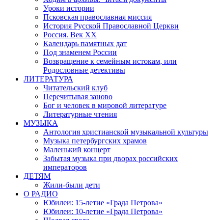
Уроки истории
Псковская православная миссия
История Русской Православной Церкви
Россия. Век ХХ
Календарь памятных дат
Под знаменем России
Возвращение к семейным истокам, или
Родословные детективы
ЛИТЕРАТУРА
Читательский клуб
Перечитывая заново
Бог и человек в мировой литературе
Литературные чтения
МУЗЫКА
Антология христианской музыкальной культуры
Музыка петербургских храмов
Маленький концерт
Забытая музыка при дворах российских
императоров
ДЕТЯМ
Жили-были дети
О РАДИО
Юбилеи: 15-летие «Града Петрова»
Юбилеи: 10-летие «Града Петрова»