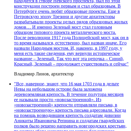
находится в створе Невского проспекта, был по этой
конструкции построен первым и стал образцовым. В
Петербурге очень любят образцовые проекты. Еще в
Петровскую эпоху Трезини и другие архитекторы
разрабатывали проекты целых рядов образцовых жилых
домов… И именно Зеленый мост стал головным
образцом типового проекта металлического моста.
После революции 1917 года Полицейский мост, как он в
то время назывался, естественно, был назван иначе. Его
назвали Народным мостом. И, наконец, в 1997 году, у
меня есть такие сведения, ему вернули историческое
название – Зеленый. Так что вот эта цепочка – Синий,
Красный, Зеленый – продолжает существовать и сейчас"
Владимир Линов, архитектор
"Все, наверное, знают, что 16 мая 1703 года в дельте
Невы на небольшом острове была заложена
деревоземляная крепость. В течение полутора месяцев
ее называли просто «новозастроенной». Из
«новозастроенной» крепости отправляли письма, в
«новозастроенную» крепость письма адресовали. Когда
на помощь возводившим крепость солдатам дивизии
Аникиты Ивановича Репнина и солдатам гвардейских
полков было решено направить новгородских крестьян,