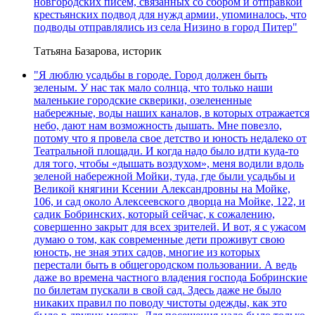
новгородских писем, связанных со сбором и отправкой
крестьянских подвод для нужд армии, упоминалось, что
подводы отправлялись из села Низино в город Питер"
Татьяна Базарова, историк
"Я люблю усадьбы в городе. Город должен быть
зеленым. У нас так мало солнца, что только наши
маленькие городские скверики, озелененные
набережные, воды наших каналов, в которых отражается
небо, дают нам возможность дышать. Мне повезло,
потому что я провела свое детство и юность недалеко от
Театральной площади. И когда надо было идти куда-то
для того, чтобы «дышать воздухом», меня водили вдоль
зеленой набережной Мойки, туда, где были усадьбы и
Великой княгини Ксении Александровны на Мойке,
106, и сад около Алексеевского дворца на Мойке, 122, и
садик Бобринских, который сейчас, к сожалению,
совершенно закрыт для всех зрителей. И вот, я с ужасом
думаю о том, как современные дети проживут свою
юность, не зная этих садов, многие из которых
перестали быть в общегородском пользовании. А ведь
даже во времена частного владения господа Бобринские
по билетам пускали в свой сад. Здесь даже не было
никаких правил по поводу чистоты одежды, как это