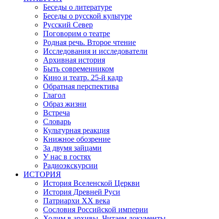
Беседы о литературе
Беседы о русской культуре
Русский Север
Поговорим о театре
Родная речь. Второе чтение
Исследования и исследователи
Архивная история
Быть современником
Кино и театр. 25-й кадр
Обратная перспектива
Глагол
Образ жизни
Встреча
Словарь
Культурная реакция
Книжное обозрение
За двумя зайцами
У нас в гостях
Радиоэкскурсии
ИСТОРИЯ
История Вселенской Церкви
История Древней Руси
Патриархи XX века
Сословия Российской империи
Ходим в архивы. Читаем документы