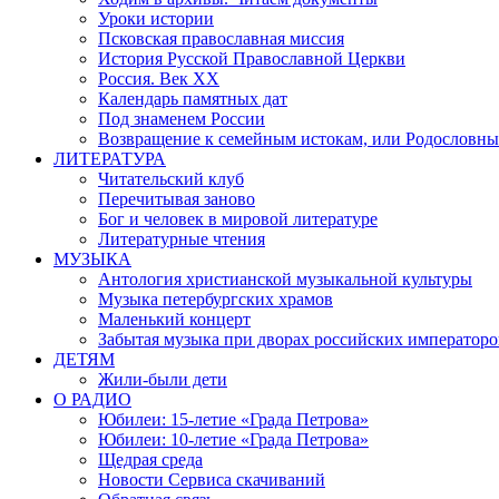
Уроки истории
Псковская православная миссия
История Русской Православной Церкви
Россия. Век ХХ
Календарь памятных дат
Под знаменем России
Возвращение к семейным истокам, или Родословны
ЛИТЕРАТУРА
Читательский клуб
Перечитывая заново
Бог и человек в мировой литературе
Литературные чтения
МУЗЫКА
Антология христианской музыкальной культуры
Музыка петербургских храмов
Маленький концерт
Забытая музыка при дворах российских императоро
ДЕТЯМ
Жили-были дети
О РАДИО
Юбилеи: 15-летие «Града Петрова»
Юбилеи: 10-летие «Града Петрова»
Щедрая среда
Новости Сервиса скачиваний