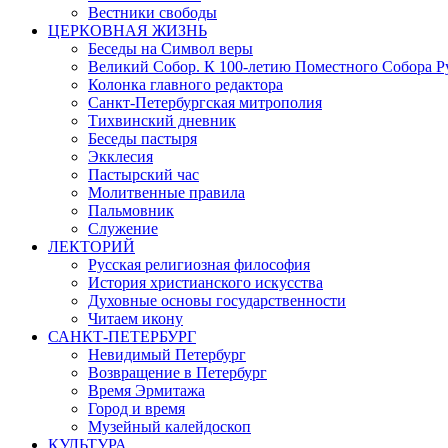
Вестники свободы
ЦЕРКОВНАЯ ЖИЗНЬ
Беседы на Символ веры
Великий Собор. К 100-летию Поместного Собора Р
Колонка главного редактора
Санкт-Петербургская митрополия
Тихвинский дневник
Беседы пастыря
Экклесия
Пастырский час
Молитвенные правила
Пальмовник
Служение
ЛЕКТОРИЙ
Русская религиозная философия
История христианского искусства
Духовные основы государственности
Читаем икону
САНКТ-ПЕТЕРБУРГ
Невидимый Петербург
Возвращение в Петербург
Время Эрмитажа
Город и время
Музейный калейдоскоп
КУЛЬТУРА