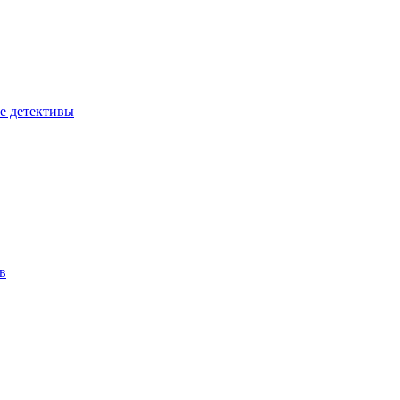
е детективы
в