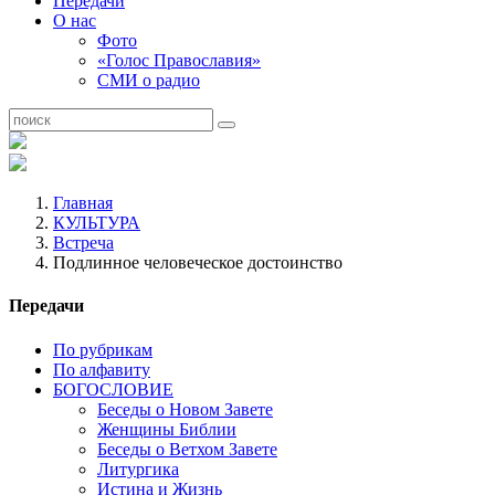
Передачи
О нас
Фото
«Голос Православия»
СМИ о радио
Главная
КУЛЬТУРА
Встреча
Подлинное человеческое достоинство
Передачи
По рубрикам
По алфавиту
БОГОСЛОВИЕ
Беседы о Новом Завете
Женщины Библии
Беседы о Ветхом Завете
Литургика
Истина и Жизнь