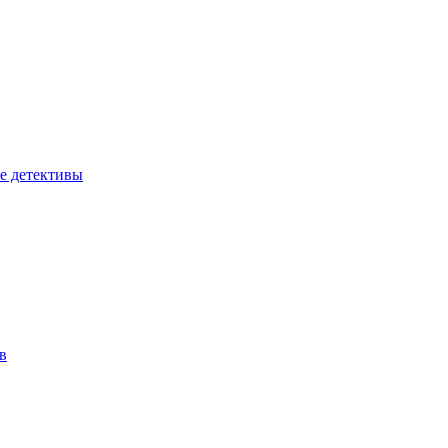
е детективы
в