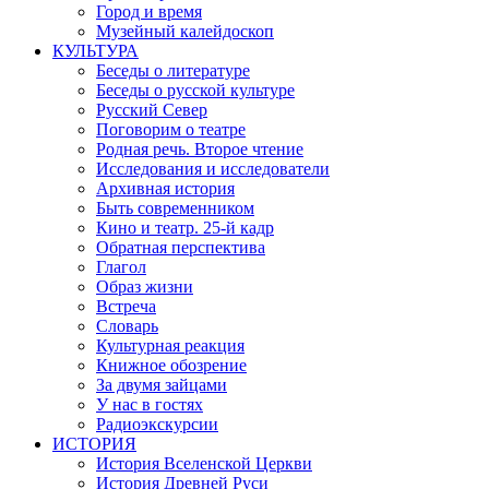
Город и время
Музейный калейдоскоп
КУЛЬТУРА
Беседы о литературе
Беседы о русской культуре
Русский Север
Поговорим о театре
Родная речь. Второе чтение
Исследования и исследователи
Архивная история
Быть современником
Кино и театр. 25-й кадр
Обратная перспектива
Глагол
Образ жизни
Встреча
Словарь
Культурная реакция
Книжное обозрение
За двумя зайцами
У нас в гостях
Радиоэкскурсии
ИСТОРИЯ
История Вселенской Церкви
История Древней Руси