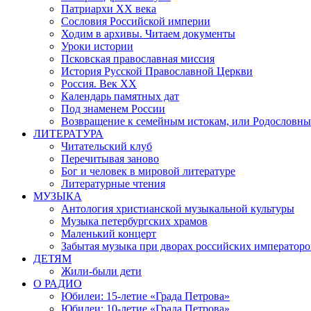
Патриархи XX века
Сословия Российской империи
Ходим в архивы. Читаем документы
Уроки истории
Псковская православная миссия
История Русской Православной Церкви
Россия. Век ХХ
Календарь памятных дат
Под знаменем России
Возвращение к семейным истокам, или Родословны
ЛИТЕРАТУРА
Читательский клуб
Перечитывая заново
Бог и человек в мировой литературе
Литературные чтения
МУЗЫКА
Антология христианской музыкальной культуры
Музыка петербургских храмов
Маленький концерт
Забытая музыка при дворах российских императоро
ДЕТЯМ
Жили-были дети
О РАДИО
Юбилеи: 15-летие «Града Петрова»
Юбилеи: 10-летие «Града Петрова»