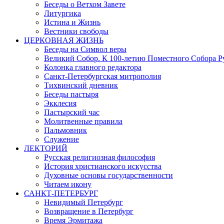
Беседы о Ветхом Завете
Литургика
Истина и Жизнь
Вестники свободы
ЦЕРКОВНАЯ ЖИЗНЬ
Беседы на Символ веры
Великий Собор. К 100-летию Поместного Собора Р
Колонка главного редактора
Санкт-Петербургская митрополия
Тихвинский дневник
Беседы пастыря
Экклесия
Пастырский час
Молитвенные правила
Пальмовник
Служение
ЛЕКТОРИЙ
Русская религиозная философия
История христианского искусства
Духовные основы государственности
Читаем икону
САНКТ-ПЕТЕРБУРГ
Невидимый Петербург
Возвращение в Петербург
Время Эрмитажа