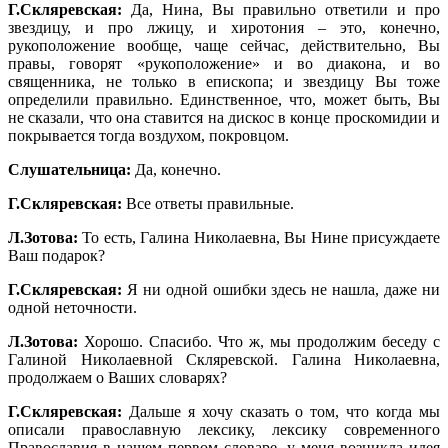
Г.Скляревская:
Да, Нина, Вы правильно ответили и про
звездицу, и про лжицу, и хиротония – это, конечно,
рукоположение вообще, чаще сейчас, действительно, Вы
правы, говорят «рукоположение» и во диакона, и во
священника, не только в епископа; и звездицу Вы тоже
определили правильно. Единственное, что, может быть, Вы
не сказали, что она ставится на дискос в конце проскомидии и
покрывается тогда возд
у
хом, покровцом.
Слушательница:
Да, конечно.
Г.Скляревская:
Все ответы правильные.
Л.Зотова:
То есть, Галина Николаевна, Вы Нине присуждаете
Ваш подарок?
Г.Скляревская:
Я ни одной ошибки здесь не нашла, даже ни
одной неточности.
Л.Зотова:
Хорошо. Спасибо. Что ж, мы продолжим беседу с
Галиной Николаевной Скляревской. Галина Николаевна,
продолжаем о Ваших словарях?
Г.Скляревская:
Дальше я хочу сказать о том, что когда мы
описали православную лексику, лексику современного
Православия в нашем первом словаре, у меня возникла идея