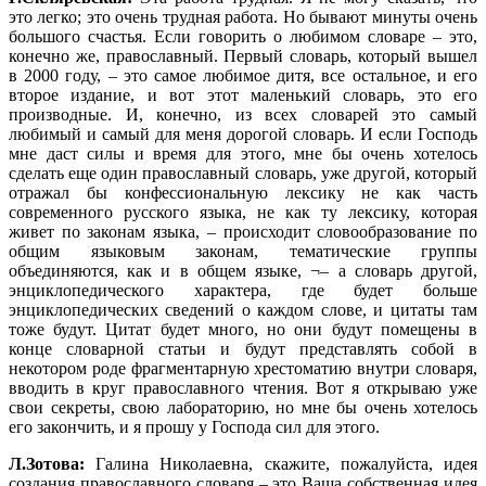
это легко; это очень трудная работа. Но бывают минуты очень
большого счастья. Если говорить о любимом словаре – это,
конечно же, православный. Первый словарь, который вышел
в 2000 году, – это самое любимое дитя, все остальное, и его
второе издание, и вот этот маленький словарь, это его
производные. И, конечно, из всех словарей это самый
любимый и самый для меня дорогой словарь. И если Господь
мне даст силы и время для этого, мне бы очень хотелось
сделать еще один православный словарь, уже другой, который
отражал бы конфессиональную лексику не как часть
современного русского языка, не как ту лексику, которая
живет по законам языка, – происходит словообразование по
общим языковым законам, тематические группы
объединяются, как и в общем языке, ¬– а словарь другой,
энциклопедического характера, где будет больше
энциклопедических сведений о каждом слове, и цитаты там
тоже будут. Цитат будет много, но они будут помещены в
конце словарной статьи и будут представлять собой в
некотором роде фрагментарную хрестоматию внутри словаря,
вводить в круг православного чтения. Вот я открываю уже
свои секреты, свою лабораторию, но мне бы очень хотелось
его закончить, и я прошу у Господа сил для этого.
Л.Зотова:
Галина Николаевна, скажите, пожалуйста, идея
создания православного словаря – это Ваша собственная идея