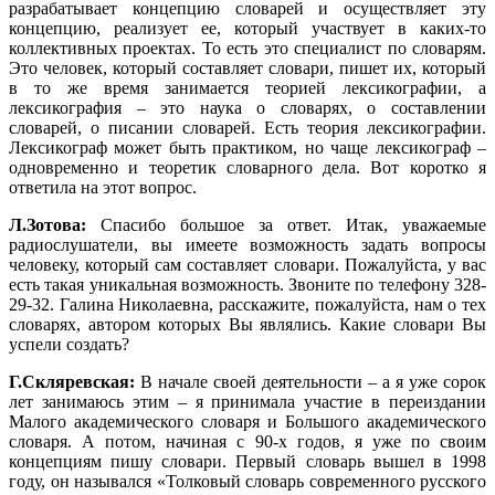
разрабатывает концепцию словарей и осуществляет эту
концепцию, реализует ее, который участвует в каких-то
коллективных проектах. То есть это специалист по словарям.
Это человек, который составляет словари, пишет их, который
в то же время занимается теорией лексикографии, а
лексикография – это наука о словарях, о составлении
словарей, о писании словарей. Есть теория лексикографии.
Лексикограф может быть практиком, но чаще лексикограф –
одновременно и теоретик словарного дела. Вот коротко я
ответила на этот вопрос.
Л.Зотова:
Спасибо большое за ответ. Итак, уважаемые
радиослушатели, вы имеете возможность задать вопросы
человеку, который сам составляет словари. Пожалуйста, у вас
есть такая уникальная возможность. Звоните по телефону 328-
29-32. Галина Николаевна, расскажите, пожалуйста, нам о тех
словарях, автором которых Вы являлись. Какие словари Вы
успели создать?
Г.Скляревская:
В начале своей деятельности – а я уже сорок
лет занимаюсь этим – я принимала участие в переиздании
Малого академического словаря и Большого академического
словаря. А потом, начиная с 90-х годов, я уже по своим
концепциям пишу словари. Первый словарь вышел в 1998
году, он назывался «Толковый словарь современного русского