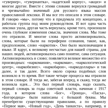
«гувернер», «гувернантка», «кадетский корпус», «акциз» и
многие другие. Вместе с этими словами вернулся громадный
и чрезвычайно значимый для русского языка массив
православной лексики. И мы все это описали в этом словаре.
Я говорю «мы», потому что я придумала эту концепцию, а
работала группа под моим руководством. И вот одна часть
лексики ушла, другая часть вернулась; кроме того, произошли
очень глубокие изменения смысла, значения слова. Мы тоже
это отразили. И многие слова просто активизировались,
слова, которые были на периферии сознания, такие, как,
предположим, слово «наркотик». Оно было малозначащим в
языке. И вдруг, к великому несчастью для нашей страны, для
наших людей, активизировалось само понятие, сама ситуация.
Активизировалось и слово; появляется великое множество его
производных: «наркомания», «наркоман», «наркологический
центр», «наркобизнес». «наркобарон», «наркодоллары» и так
далее, и так далее. Всего около сорока подобных слов
возникло в то время. Вот такие четыре процесса мы отразили
в этом словаре. И тогда же, забегая вперед, я скажу, тогда же
возникла идея… Это был первый словарь, надо сказать,
первый словарь за годы советской власти, начиная с 1917
года, в котором слова «Бог», «Троица», «Пасха»,
«Богородица» были написаны с большой буквы. Мы
пренебрегли существующими правилами, а по правилу
«Первое мая», «Новый год», «День танкиста», например, и