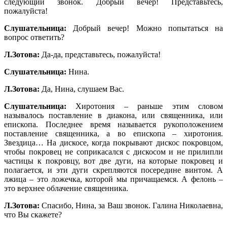
следующий звонок. Добрый вечер! Представьтесь,
пожалуйста!
Слушательница:
Добрый вечер! Можно попытаться на
вопрос ответить?
Л.Зотова:
Да-да, представьтесь, пожалуйста!
Слушательница:
Нина.
Л.Зотова:
Да, Нина, слушаем Вас.
Слушательница:
Хиротония – раньше этим словом
называлось поставление в диакона, или священника, или
епископа. Последнее время называется рукоположением
поставление священника, а во епископа – хиротония.
Звездица… На дискосе, когда покрывают дискос покровцом,
чтобы покровец не соприкасался с дискосом и не прилипли
частицы к покровцу, вот две дуги, на которые покровец и
полагается, и эти дуги скрепляются посередине винтом. А
лжица – это ложечка, которой мы причащаемся. А фелонь –
это верхнее облачение священника.
Л.Зотова:
Спасибо, Нина, за Ваш звонок. Галина Николаевна,
что Вы скажете?