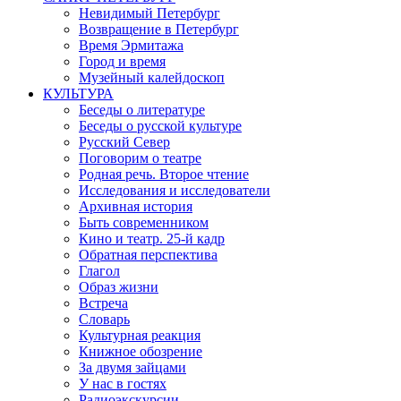
Невидимый Петербург
Возвращение в Петербург
Время Эрмитажа
Город и время
Музейный калейдоскоп
КУЛЬТУРА
Беседы о литературе
Беседы о русской культуре
Русский Север
Поговорим о театре
Родная речь. Второе чтение
Исследования и исследователи
Архивная история
Быть современником
Кино и театр. 25-й кадр
Обратная перспектива
Глагол
Образ жизни
Встреча
Словарь
Культурная реакция
Книжное обозрение
За двумя зайцами
У нас в гостях
Радиоэкскурсии