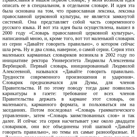
описать ее в специальном, в отдельном словаре. И идея эта
была основана на том, что православная лексика, лексика
православной церковной культуры, не является замкнутой
системой. Она представляет собой часть современного
русского языка. И вот эта идея была осуществлена, вышел в
2000 году «Словарь православной церковной культуры»,
написанный мною, и, кроме того, вот тот маленький словарик
из серии «Давайте говорить правильно», о котором сейчас
шла речь. Ну и два слова, наверное, о самой серии. Серия этих
маленьких карманных словариков возникла в 2002 году по
инициативе ректора Университета Людмилы Алексеевны
Вербицкой. Первый словарь, инициированный Людмилой
Алексеевной, назывался «Давайте говорить правильно.
Трудности современного произношения и ударения».
Словарик предназначался для Думы, для членов
Правительства. И по этому поводу тогда даже появились
карикатуры в газете: требование от всех членов
Правительства держать в кармане этот словарь, он
маленького, карманного формата, и пользоваться им на
заседаниях. Потом последовал «Словарь грамматического
управления», затем «Словарь заимствованных слов» и так
далее. И сейчас эта серия насчитывает уже около двадцати
словариков, они все объединены этой шапкой «Давайте
говорить правильно», но темы их самые разнообразные. И