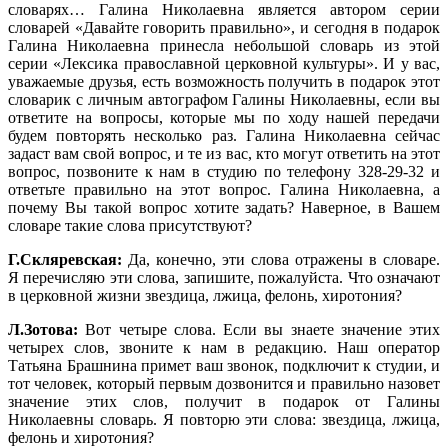
словарях… Галина Николаевна является автором серии
словарей «Давайте говорить правильно», и сегодня в подарок
Галина Николаевна принесла небольшой словарь из этой
серии «Лексика православной церковной культуры». И у вас,
уважаемые друзья, есть возможность получить в подарок этот
словарик с личным автографом Галины Николаевны, если вы
ответите на вопросы, которые мы по ходу нашей передачи
будем повторять несколько раз. Галина Николаевна сейчас
задаст вам свой вопрос, и те из вас, кто могут ответить на этот
вопрос, позвоните к нам в студию по телефону 328-29-32 и
ответьте правильно на этот вопрос. Галина Николаевна, а
почему Вы такой вопрос хотите задать? Наверное, в Вашем
словаре такие слова присутствуют?
Г.Скляревская:
Да, конечно, эти слова отражены в словаре.
Я перечисляю эти слова, запишите, пожалуйста. Что означают
в церковной жизни звездица, лжица, фелонь, хиротония?
Л.Зотова:
Вот четыре слова. Если вы знаете значение этих
четырех слов, звоните к нам в редакцию. Наш оператор
Татьяна Брашнина примет ваш звонок, подключит к студии, и
тот человек, который первым дозвонится и правильно назовет
значение этих слов, получит в подарок от Галины
Николаевны словарь. Я повторю эти слова: звездица, лжица,
фелонь и хирот
о
ния?