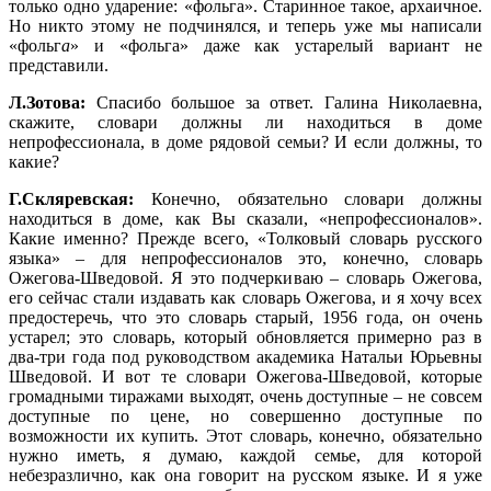
только одно ударение: «ф
о
льга». Старинное такое, архаичное.
Но никто этому не подчинялся, и теперь уже мы написали
«фольг
а
» и «ф
о
льга» даже как устарелый вариант не
представили.
Л.Зотова:
Спасибо большое за ответ. Галина Николаевна,
скажите, словари должны ли находиться в доме
непрофессионала, в доме рядовой семьи? И если должны, то
какие?
Г.Скляревская:
Конечно, обязательно словари должны
находиться в доме, как Вы сказали, «непрофессионалов».
Какие именно? Прежде всего, «Толковый словарь русского
языка» – для непрофессионалов это, конечно, словарь
Ожегова-Шведовой. Я это подчеркиваю – словарь Ожегова,
его сейчас стали издавать как словарь Ожегова, и я хочу всех
предостеречь, что это словарь старый, 1956 года, он очень
устарел; это словарь, который обновляется примерно раз в
два-три года под руководством академика Натальи Юрьевны
Шведовой. И вот те словари Ожегова-Шведовой, которые
громадными тиражами выходят, очень доступные – не совсем
доступные по цене, но совершенно доступные по
возможности их купить. Этот словарь, конечно, обязательно
нужно иметь, я думаю, каждой семье, для которой
небезразлично, как она говорит на русском языке. И я уже