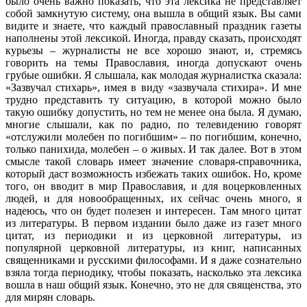
было очень важно показать, что эта лексика не представляет
собой замкнутую систему, она вышла в общий язык. Вы сами
видите и знаете, что каждый православный праздник газеты
наполнены этой лексикой. Иногда, правду сказать, происходят
курьезы – журналисты не все хорошо знают, и, стремясь
говорить на темы Православия, иногда допускают очень
грубые ошибки. Я слышала, как молодая журналистка сказала:
«Зазвучал стихарь», имея в виду «зазвучала стихира». И мне
трудно представить ту ситуацию, в которой можно было
такую ошибку допустить, но тем не менее она была. Я думаю,
многие слышали, как по радио, по телевидению говорят
«отслужили молебен по погибшим» – по погибшим, конечно,
только панихида, молебен – о живых. И так далее. Вот в этом
смысле такой словарь имеет значение словаря-справочника,
который даст возможность избежать таких ошибок. Но, кроме
того, он вводит в мир Православия, и для воцерковленных
людей, и для новообращенных, их сейчас очень много, я
надеюсь, что он будет полезен и интересен. Там много цитат
из литературы. В первом издании было даже из газет много
цитат, из периодики и из церковной литературы, из
популярной церковной литературы, из книг, написанных
священниками и русскими философами. И я даже сознательно
взяла тогда периодику, чтобы показать, насколько эта лексика
вошла в наш общий язык. Конечно, это не для священства, это
для мирян словарь.