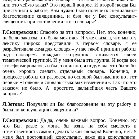
или это чей-то заказ? Это первый вопрос. И второй: когда Вы
приступили к работе, Вам нужно было получить специальное
благословение священника, и был ли у Вас консультант-
священник при составлении этого словаря?
Г.Скляревская:
Спасибо за эти вопросы. Нет, это, конечно,
не было заказом, это была моя идея. Я уже сказала, что мы эту
лексику широко представили в первом словаре, я ее
разрабатывала сама для словаря – у нас такой принцип работы
над словарем: каждый сотрудник занимается своей
тематической группой. И у меня была эта группа. И когда все
это сформировалось и было описано, я подумала, что было бы
очень хорошо сделать отдельный словарь. Конечно, в
процессе работы он разросся, но основой был именно вот тот
первый «Толковый словарь языковых изменений». Так что это
заказом не было. А, простите, дальнейшая часть Вашего
вопроса?
Л.Зотова:
Получали ли Вы благословение на эту работу и
была ли консультация священника?
Г.Скляревская:
Да-да, очень важный вопрос. Конечно, ну
что Вы, разве я могла бы взять на себя смелость и
ответственность самой сделать такой словарь! Конечно, нет. У
меня был постоянный консультант, даже два консультанта: