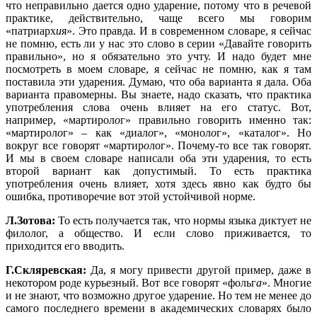
что неправильно дается одно ударение, потому что в речевой
практике, действительно, чаще всего мы говорим
«патриарх
и
я». Это правда. И в современном словаре, я сейчас
не помню, есть ли у нас это слово в серии «Давайте говорить
правильно», но я обязательно это учту. И надо будет мне
посмотреть в моем словаре, я сейчас не помню, как я там
поставила эти ударения. Думаю, что оба варианта я дала. Оба
варианта правомерны. Вы знаете, надо сказать, что практика
употребления слова очень влияет на его статус. Вот,
например, «мартирол
о
г» правильно говорить именно так:
«мартирол
о
г» – как «диал
о
г», «монол
о
г», «катал
о
г». Но
вокруг все говорят «мартир
о
лог». Почему-то все так говорят.
И мы в своем словаре написали оба эти ударения, то есть
второй вариант как допустимый. То есть практика
употребления очень влияет, хотя здесь явно как будто бы
ошибка, противоречие вот этой устойчивой норме.
Л.Зотова:
То есть получается так, что нормы языка диктует не
филолог, а общество. И если слово приживается, то
приходится его вводить.
Г.Скляревская:
Да, я могу привести другой пример, даже в
некотором роде курьезный. Вот все говорят «фольг
а
». Многие
и не знают, что возможно другое ударение. Но тем не менее до
самого последнего времени в академических словарях было