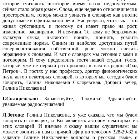
которое считалось некоторое время назад недопустимым,
сейчас стало образцовым. Слова, еще недавно относившиеся к
просторечным, теперь можно увидеть в словарях как вполне
допустимые в официальной речи. Нас уверяют, что язык – это
живая субстанция, и поэтому он имеет право на рост,
изменение, расширение. И все-таки. Те, кому не безразлична
культура языка, пытаются понять, принять, усвоить
современные нормы. Одним из наиболее доступных путей
совершенствования собственной речи можно считать
обращение к словарям. И вот о словарях мы сегодня с вами и
поговорим. Я хочу представить гостя нашей студии, гостя,
который уже не первый раз приходит к нам на радио «Град
Петров». В гостях у нас профессор, доктор филологических
наук, автор некоторых словарей, о которых мы сегодня будем
говорить, Галина Николаевна Скляревская. Добрый вечер,
Галина Николаевна!
Г.Скляревская:
Здравствуйте, Людмила! Здравствуйте,
уважаемые радиослушатели!
Л.Зотова:
Галина Николаевна, я уже сказала, что мы будем
говорить о словарях, и Вы являетесь автором некоторых из
этих словарей. И вначале я скажу нашим слушателям: вы
можете звонить к нам в прямой эфир по телефону 328-29-32 и
задавать Галине Николаевне вопросы о русском языке, о