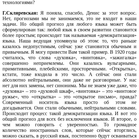
технологиями?
Г.Скляревская:
Я поняла, спасибо, Денис за этот вопрос.
Нет, прогнозами мы не занимаемся, это не входит в наши
задачи. Но общий прогноз для любого языка может быть
сформулирован так: любой язык в своем развитии становится
более простым; происходит так называемая «демократизация»
языка. Наша ведущая упомянула об этом: то, что раньше
казалось недопустимым, сейчас уже становится обычным и
привычным. Я могу привести Вам такой пример. В 1920 годы
считалось, что слова «духовка», «винтовка», «зажигалка»
совершенно неприемлемы. Они казались вульгарными,
примитивными, плебейскими, просторечными. «Открытка»,
кстати, тоже входила в это число. А сейчас они стали
абсолютно нейтральными, они даже не разговорные. У нас
нет для них замены, нет синонима. Мы не знаем уже даже, что
«духовка» – это «духовой шкаф», «винтовка» – это «винтовое
ружье», что «открытка» – это «открытое письмо», правда?
Современный носитель языка просто об этом не
догадывается. Они стали обычными, нейтральными словами.
Происходит процесс такой демократизации языка. И вот это
общий прогноз для всех без исключения языков. И второе, о
чем можно говорить с уверенностью. То громадное
количество иностранных слов, которые сейчас вторглись,
можно сказать, в русский язык, постепенно будут осваиваться