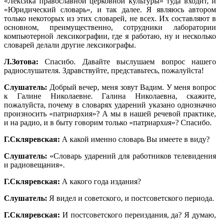
«Лексика православной церковной культуры» туда входит, и
«Юридический словарь», и так далее. Я являюсь автором
только некоторых из этих словарей, не всех. Их составляют в
основном, преимущественно, сотрудники лаборатории
компьютерной лексикографии, где я работаю, ну и несколько
словарей делали другие лексикографы.
Л.Зотова:
Спасибо. Давайте выслушаем вопрос нашего
радиослушателя. Здравствуйте, представьтесь, пожалуйста!
Слушатель:
Добрый вечер, меня зовут Вадим. У меня вопрос
к Галине Николаевне. Галина Николаевна, скажите,
пожалуйста, почему в словарях ударений указано однозначно
произносить «патри
а
рхия»? А мы в нашей речевой практике,
и на радио, и в быту говорим только «патриарх
и
я»? Спасибо.
Г.Скляревская:
А какой именно словарь Вы имеете в виду?
Слушатель:
«Словарь ударений для работников телевидения
и радиовещания».
Г.Скляревская:
А какого года издания?
Слушатель:
Я видел и советского, и постсоветского периода.
Г.Скляревская:
И постсоветского переиздания, да? Я думаю,