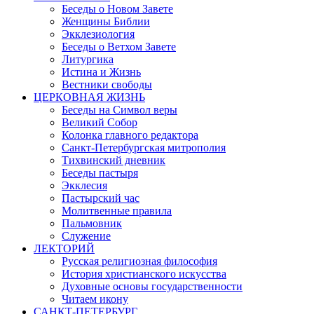
Беседы о Новом Завете
Женщины Библии
Экклезиология
Беседы о Ветхом Завете
Литургика
Истина и Жизнь
Вестники свободы
ЦЕРКОВНАЯ ЖИЗНЬ
Беседы на Символ веры
Великий Собор
Колонка главного редактора
Санкт-Петербургская митрополия
Тихвинский дневник
Беседы пастыря
Экклесия
Пастырский час
Молитвенные правила
Пальмовник
Служение
ЛЕКТОРИЙ
Русская религиозная философия
История христианского искусства
Духовные основы государственности
Читаем икону
САНКТ-ПЕТЕРБУРГ