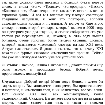
так далее, должно были писаться с большой буквы первое
слово, а слова «Бог», «Троица», «Богородица», «Пасха»,
«Богоявление», «Благовещение» и так далее, писались все со
строчной буквы. И вот мы впервые эту плохую советскую
традицию нарушили, я хочу это повторить, вопреки
существующим нормам и правилам. А потом на базе этого
словаря возник второй словарь, который вышел в 2000 году,
он претерпел уже два издания, и сейчас собираются его уже
третий раз переиздавать. И, наконец, в 2006 году вышел
большой, очень толстый, более тысячи страниц, словарь,
который называется «Толковый словарь начала ХХI века.
Актуальная лексика». Я должна сказать, что к началу ХХI
века такие бурные языковые изменения уже прошли. Сейчас
мы уже не наблюдаем этого, уже все установилось.
Л.Зотова:
Спасибо, Галина Николаевна. Давайте примем еще
один звонок и продолжим беседу. Добрый вечер,
представьтесь, пожалуйста!
Слушатель:
Добрый вечер! Меня зовут Денис, я хотел бы
задать вопрос. Вы занимаетесь словарями, Вы прослеживаете
и историю, и изменения слов, и их количество, все эти вещи.
Вот сейчас XXI век, век компьютерный, более
технологичный. Скажите, Вы делаете прогноз лет на двадцать
вперед, каким станет наш язык в связи с новыми