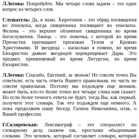
Л.Зотова:
Попробуйте. Мы четыре слова задаем – это один
вопрос из четырех слов.
Слушатель:
Да, я знаю. Хиротония – это обряд посвящения
во епископа, когда священника посвящают во епископа.
Фелонь – это верхнее облачение священника во время
богослужения. Лжица – это ложечка, с которой во время
Причастия причащают прихожан Телом и Кровью
Христовыми. И звездица – насколько я помню, во время
Евхаристии дьякон звездицей перекрещивает Дары. Это
предмет, применяемый во время Литургии, во время
Евхаристии.
Л.Зотова:
Спасибо, Евгений, за звонок! Не совсем точно Вы
ответили; есть часть ответа Вашего правильная, но часть не
совсем правильная. Поэтому мы подождем еще звонков,
может быть, кто-то более точно все четыре слова нам скажет.
Но если более точного ответа не будет, тогда Вы, как первый,
получите этот словарь. Так что подождем еще немного. А
пока продолжим нашу беседу. Галина Николаевна, итак, о
Вашей профессии.
Г.Скляревская:
Лексикограф – это специалист по
словарному делу, скажем так, простыми обыденными
словами. Это человек, который составляет словари, который