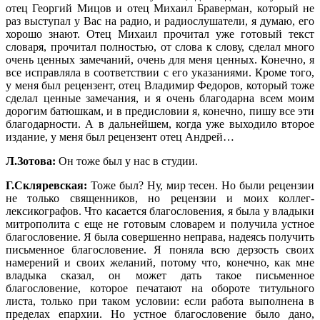
отец Георгий Мицов и отец Михаил Браверман, который не
раз выступал у Вас на радио, и радиослушатели, я думаю, его
хорошо знают. Отец Михаил прочитал уже готовый текст
словаря, прочитал полностью, от слова к слову, сделал много
очень ценных замечаний, очень для меня ценных. Конечно, я
все исправляла в соответствии с его указаниями. Кроме того,
у меня был рецензент, отец Владимир Федоров, который тоже
сделал ценные замечания, и я очень благодарна всем моим
дорогим батюшкам, и в предисловии я, конечно, пишу все эти
благодарности. А в дальнейшем, когда уже выходило второе
издание, у меня был рецензент отец Андрей…
Л.Зотова:
Он тоже был у нас в студии.
Г.Скляревская:
Тоже был? Ну, мир тесен. Но были рецензии
не только священников, но рецензии и моих коллег-
лексикографов. Что касается благословения, я была у владыки
митрополита с еще не готовым словарем и получила устное
благословение. Я была совершенно неправа, надеясь получить
письменное благословение. Я поняла всю дерзость своих
намерений и своих желаний, потому что, конечно, как мне
владыка сказал, он может дать такое письменное
благословение, которое печатают на обороте титульного
листа, только при таком условии: если работа выполнена в
пределах епархии. Но устное благословение было дано,