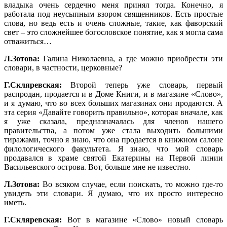
владыка очень сердечно меня принял тогда. Конечно, я
работала под неусыпным взором священников. Есть простые
слова, но ведь есть и очень сложные, такие, как фаворский
свет – это сложнейшее богословское понятие, как я могла сама
отважиться…
Л.Зотова:
Галина Николаевна, а где можно приобрести эти
словари, в частности, церковные?
Г.Скляревская:
Второй теперь уже словарь, первый
распродан, продается и в Доме Книги, и в магазине «Слово»,
и я думаю, что во всех больших магазинах они продаются. А
эта серия «Давайте говорить правильно», которая вначале, как
я уже сказала, предназначалась для членов нашего
правительства, а потом уже стала выходить большими
тиражами, точно я знаю, что она продается в книжном салоне
филологического факультета. Я знаю, что мой словарь
продавался в храме святой Екатерины на Первой линии
Васильевского острова. Вот, больше мне не известно.
Л.Зотова:
Во всяком случае, если поискать, то можно где-то
увидеть эти словари. Я думаю, что их просто интересно
иметь.
Г.Скляревская:
Вот в магазине «Слово» новый словарь