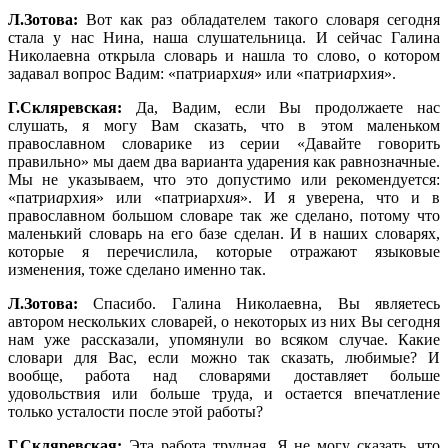
Л.Зотова:
Вот как раз обладателем такого словаря сегодня
стала у нас Нина, наша слушательница. И сейчас Галина
Николаевна открыла словарь и нашла то слово, о котором
задавал вопрос Вадим: «патриарх
и
я» или «патри
а
рхия».
Г.Скляревская:
Да, Вадим, если Вы продолжаете нас
слушать, я могу Вам сказать, что в этом маленьком
православном словарике из серии «Давайте говорить
правильно» мы даем два варианта ударения как равнозначные.
Мы не указываем, что это допустимо или рекомендуется:
«патри
а
рхия» или «патриарх
и
я». И я уверена, что и в
православном большом словаре так же сделано, потому что
маленький словарь на его базе сделан. И в наших словарях,
которые я перечислила, которые отражают языковые
изменения, тоже сделано именно так.
Л.Зотова:
Спасибо. Галина Николаевна, Вы являетесь
автором нескольких словарей, о некоторых из них Вы сегодня
нам уже рассказали, упомянули во всяком случае. Какие
словари для Вас, если можно так сказать, любимые? И
вообще, работа над словарями доставляет больше
удовольствия или больше труда, и остается впечатление
только усталости после этой работы?
Г.Скляревская:
Эта работа трудная. Я не могу сказать, что