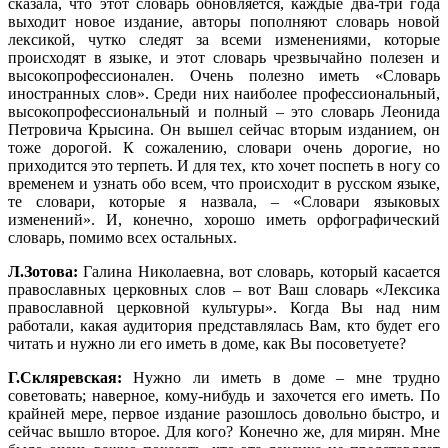
сказала, что этот словарь обновляется, каждые два-три года
выходит новое издание, авторы пополняют словарь новой
лексикой, чутко следят за всеми изменениями, которые
происходят в языке, и этот словарь чрезвычайно полезен и
высокопрофессионален. Очень полезно иметь «Словарь
иностранных слов». Среди них наиболее профессиональный,
высокопрофессиональный и полный – это словарь Леонида
Петровича Крысина. Он вышел сейчас вторым изданием, он
тоже дорогой. К сожалению, словари очень дорогие, но
приходится это терпеть. И для тех, кто хочет поспеть в ногу со
временем и узнать обо всем, что происходит в русском языке,
те словари, которые я назвала, – «Словари языковых
изменений». И, конечно, хорошо иметь орфографический
словарь, помимо всех остальных.
Л.Зотова:
Галина Николаевна, вот словарь, который касается
православных церковных слов – вот Ваш словарь «Лексика
православной церковной культуры». Когда Вы над ним
работали, какая аудитория представлялась Вам, кто будет его
читать и нужно ли его иметь в доме, как Вы посоветуете?
Г.Скляревская:
Нужно ли иметь в доме – мне трудно
советовать; наверное, кому-нибудь и захочется его иметь. По
крайней мере, первое издание разошлось довольно быстро, и
сейчас вышло второе. Для кого? Конечно же, для мирян. Мне