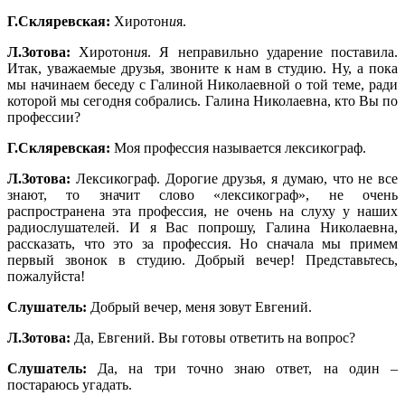
Г.Скляревская:
Хиротон
и
я.
Л.Зотова:
Хиротон
и
я. Я неправильно ударение поставила.
Итак, уважаемые друзья, звоните к нам в студию. Ну, а пока
мы начинаем беседу с Галиной Николаевной о той теме, ради
которой мы сегодня собрались. Галина Николаевна, кто Вы по
профессии?
Г.Скляревская:
Моя профессия называется лексикограф.
Л.Зотова:
Лексикограф. Дорогие друзья, я думаю, что не все
знают, то значит слово «лексикограф», не очень
распространена эта профессия, не очень на слуху у наших
радиослушателей. И я Вас попрошу, Галина Николаевна,
рассказать, что это за профессия. Но сначала мы примем
первый звонок в студию. Добрый вечер! Представьтесь,
пожалуйста!
Слушатель:
Добрый вечер, меня зовут Евгений.
Л.Зотова:
Да, Евгений. Вы готовы ответить на вопрос?
Слушатель:
Да, на три точно знаю ответ, на один –
постараюсь угадать.