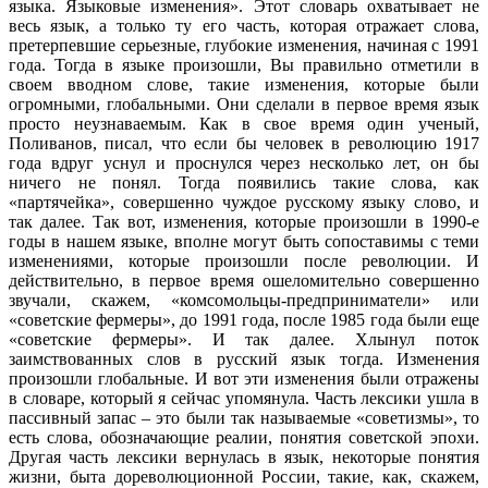
языка. Языковые изменения». Этот словарь охватывает не
весь язык, а только ту его часть, которая отражает слова,
претерпевшие серьезные, глубокие изменения, начиная с 1991
года. Тогда в языке произошли, Вы правильно отметили в
своем вводном слове, такие изменения, которые были
огромными, глобальными. Они сделали в первое время язык
просто неузнаваемым. Как в свое время один ученый,
Поливанов, писал, что если бы человек в революцию 1917
года вдруг уснул и проснулся через несколько лет, он бы
ничего не понял. Тогда появились такие слова, как
«партячейка», совершенно чуждое русскому языку слово, и
так далее. Так вот, изменения, которые произошли в 1990-е
годы в нашем языке, вполне могут быть сопоставимы с теми
изменениями, которые произошли после революции. И
действительно, в первое время ошеломительно совершенно
звучали, скажем, «комсомольцы-предприниматели» или
«советские фермеры», до 1991 года, после 1985 года были еще
«советские фермеры». И так далее. Хлынул поток
заимствованных слов в русский язык тогда. Изменения
произошли глобальные. И вот эти изменения были отражены
в словаре, который я сейчас упомянула. Часть лексики ушла в
пассивный запас – это были так называемые «советизмы», то
есть слова, обозначающие реалии, понятия советской эпохи.
Другая часть лексики вернулась в язык, некоторые понятия
жизни, быта дореволюционной России, такие, как, скажем,