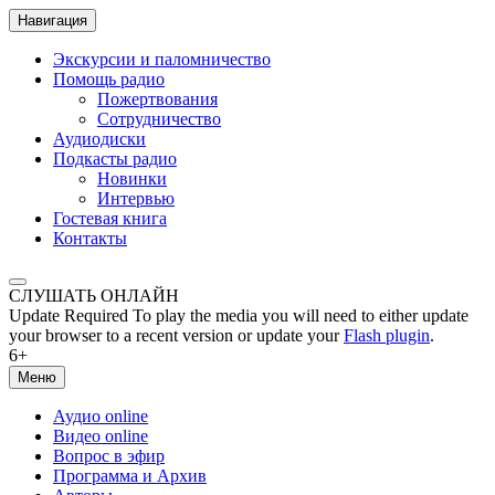
Навигация
Экскурсии и паломничество
Помощь радио
Пожертвования
Сотрудничество
Аудиодиски
Подкасты радио
Новинки
Интервью
Гостевая книга
Контакты
СЛУШАТЬ ОНЛАЙН
Update Required
To play the media you will need to either update
your browser to a recent version or update your
Flash plugin
.
6+
Меню
Аудио online
Видео online
Вопрос в эфир
Программа и Архив