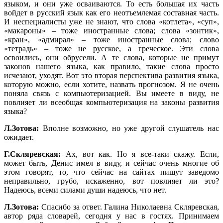
языком, и они уже осваиваются. То есть большая их часть
войдет в русский язык как его неотъемлемая составная часть.
И неспециалисты уже не знают, что слова «котлета», «суп»,
«макароны» – тоже иностранные слова; слова «зонтик»,
«кран», «адмирал» – тоже иностранные слова; слово
«тетрадь» – тоже не русское, а греческое. Эти слова
освоились, они обрусели. А те слова, которые не примут
законов нашего языка, как правило, такие слова просто
исчезают, уходят. Вот это вторая перспектива развития языка,
которую можно, если хотите, назвать прогнозом. Я не очень
поняла связь с компьютеризацией. Вы имеете в виду, не
повлияет ли всеобщая компьютеризация на законы развития
языка?
Л.Зотова:
Вполне возможно, но уже другой слушатель нас
ожидает.
Г.Скляревская:
Ах, вот как. Но я все-таки скажу. Если,
может быть, Денис имел в виду, и сейчас очень многие об
этом говорят, то, что сейчас на сайтах пишут заведомо
неправильно, грубо, искаженно, вот повлияет ли это?
Надеюсь, всеми силами души надеюсь, что нет.
Л.Зотова:
Спасибо за ответ. Галина Николаевна Скляревская,
автор ряда словарей, сегодня у нас в гостях. Принимаем