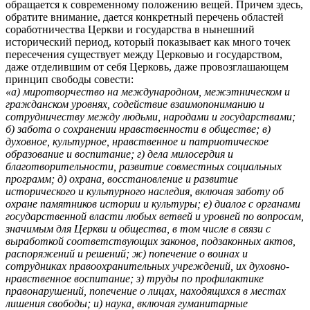
обращается к современному положению вещей. Причем здесь,
обратите внимание, дается конкретный перечень областей
соработничества Церкви и государства в нынешний
исторический период, который показывает как много точек
пересечения существует между Церковью и государством,
даже отделившим от себя Церковь, даже провозглашающем
принцип свободы совести:
«а) миротворчество на международном, межэтническом и
гражданском уровнях, содействие взаимопониманию и
сотрудничеству между людьми, народами и государствами;
б) забота о сохранении нравственности в обществе; в)
духовное, культурное, нравственное и патриотическое
образование и воспитание; г) дела милосердия и
благотворительности, развитие совместных социальных
программ; д) охрана, восстановление и развитие
исторического и культурного наследия, включая заботу об
охране памятников истории и культуры; е) диалог с органами
государственной власти любых ветвей и уровней по вопросам,
значимым для Церкви и общества, в том числе в связи с
выработкой соответствующих законов, подзаконных актов,
распоряжений и решений; ж) попечение о воинах и
сотрудниках правоохранительных учреждений, их духовно-
нравственное воспитание; з) труды по профилактике
правонарушений, попечение о лицах, находящихся в местах
лишения свободы; и) наука, включая гуманитарные