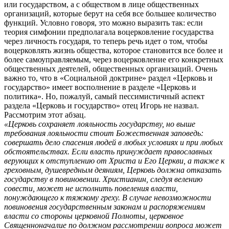
или государством, а с обществом в лице общественных
организаций, которые берут на себя все большее количество
функций. Условно говоря, это можно выразить так: если
теория симфонии предполагала воцерковление государства
через личность государя, то теперь речь идет о том, чтобы
воцерковлять жизнь общества, которое становится все более и
более самоуправляемым, через воцерковление его конкретных
общественных деятелей, общественных организаций. Очень
важно то, что в «Социальной доктрине» раздел «Церковь и
государство» имеет восполнение в разделе «Церковь и
политика». Но, пожалуй, самый пессимистичный аспект
раздела «Церковь и государство» отец Игорь не назвал.
Рассмотрим этот абзац.
«Церковь сохраняет лояльность государству, но выше
требования лояльности стоит Божественная заповедь:
совершать дело спасения людей в любых условиях и при любых
обстоятельствах. Если власть принуждает православных
верующих к отступлению от Христа и Его Церкви, а также к
греховным, душевредным деяниям, Церковь должна отказать
государству в повиновении. Христианин, следуя велению
совести, может не исполнить повеления власти,
понуждающего к тяжкому греху. В случае невозможности
повиновения государственным законам и распоряжениям
власти со стороны церковной Полноты, церковное
Священноначалие по должном рассмотрении вопроса может