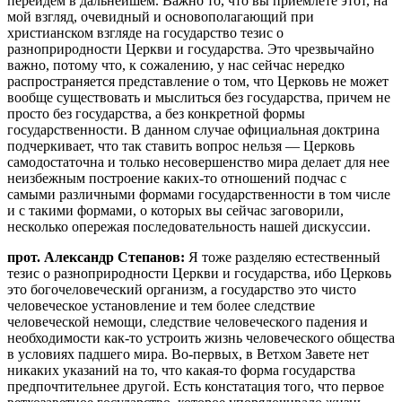
перейдем в дальнейшем. Важно то, что вы приемлете этот, на
мой взгляд, очевидный и основополагающий при
христианском взгляде на государство тезис о
разноприродности Церкви и государства. Это чрезвычайно
важно, потому что, к сожалению, у нас сейчас нередко
распространяется представление о том, что Церковь не может
вообще существовать и мыслиться без государства, причем не
просто без государства, а без конкретной формы
государственности. В данном случае официальная доктрина
подчеркивает, что так ставить вопрос нельзя — Церковь
самодостаточна и только несовершенство мира делает для нее
неизбежным построение каких-то отношений подчас с
самыми различными формами государственности в том числе
и с такими формами, о которых вы сейчас заговорили,
несколько опережая последовательность нашей дискуссии.
прот. Александр Степанов:
Я тоже разделяю естественный
тезис о разноприродности Церкви и государства, ибо Церковь
это богочеловеческий организм, а государство это чисто
человеческое установление и тем более следствие
человеческой немощи, следствие человеческого падения и
необходимости как-то устроить жизнь человеческого общества
в условиях падшего мира. Во-первых, в Ветхом Завете нет
никаких указаний на то, что какая-то форма государства
предпочтительнее другой. Есть констатация того, что первое