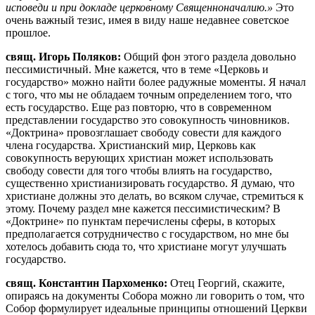
исповеди и при докладе церковному Священноначалию.»
Это
очень важный тезис, имея в виду наше недавнее советское
прошлое.
свящ. Игорь Поляков:
Общий фон этого раздела довольно
пессимистичный. Мне кажется, что в теме «Церковь и
государство» можно найти более радужные моменты. Я начал
с того, что мы не обладаем точным определением того, что
есть государство. Еще раз повторю, что в современном
представлении государство это совокупность чиновников.
«Доктрина» провозглашает свободу совести для каждого
члена государства. Христианский мир, Церковь как
совокупность верующих христиан может использовать
свободу совести для того чтобы влиять на государство,
существенно христианизировать государство. Я думаю, что
христиане должны это делать, во всяком случае, стремиться к
этому. Почему раздел мне кажется пессимистическим? В
«Доктрине» по пунктам перечислены сферы, в которых
предполагается сотрудничество с государством, но мне бы
хотелось добавить сюда то, что христиане могут улучшать
государство.
свящ. Константин Пархоменко:
Отец Георгий, скажите,
опираясь на документы Собора можно ли говорить о том, что
Собор формулирует идеальные принципы отношений Церкви