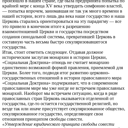
произошло в нашей стране, где была предпринята попытка по
крайней мере с конца XV века утвердить симфонию властей,
— попытка впрочем, занимавшая не так уж много времени в
нашей истории, всего лишь два века наше государство и наша
Церковь старались ориентироваться на эту парадигму — все
это привело в конечном итоге к разрешению
взаимоотношений Церкви и государства посредством
создания синодальной системы, превратившей Церковь в
составную часть весьма быстро секуляризовавшегося
государства.
Итак, стоит отметить следующее. Отдавая должное
историческим заслугам монархии в истории Церкви,
«Социальная Доктрина» отнюдь не считает монархию
единственно возможной формой правления, приемлемой для
Церкви. Более того, подводя итог развитию церковно-
государственных отношений в истории православного мира
«Социальная Доктрина» подчеркивает, что в современном
православном мире мы уже нигде не встречаем православных
монархий. Наоборот мы встречаем ситуацию, когда в ряде
православных стран Церковь оказывается отделенной от
государства, где-то остается государственной религией, но
везде так или иначе присутствует секуляризованное общество,
секуляризованное государство, определяющее свои
отношения принципом свободы совести.
«Утверждение юридического принципа свободы совести