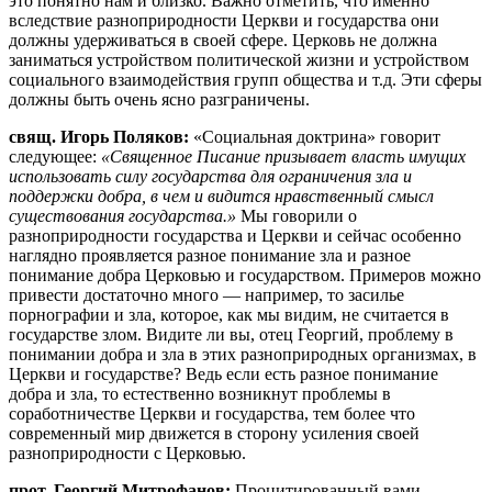
это понятно нам и близко. Важно отметить, что именно
вследствие разноприродности Церкви и государства они
должны удерживаться в своей сфере. Церковь не должна
заниматься устройством политической жизни и устройством
социального взаимодействия групп общества и т.д. Эти сферы
должны быть очень ясно разграничены.
свящ. Игорь Поляков:
«Социальная доктрина» говорит
следующее:
«Священное Писание призывает власть имущих
использовать силу государства для ограничения зла и
поддержки добра, в чем и видится нравственный смысл
существования государства.»
Мы говорили о
разноприродности государства и Церкви и сейчас особенно
наглядно проявляется разное понимание зла и разное
понимание добра Церковью и государством. Примеров можно
привести достаточно много — например, то засилье
порнографии и зла, которое, как мы видим, не считается в
государстве злом. Видите ли вы, отец Георгий, проблему в
понимании добра и зла в этих разноприродных организмах, в
Церкви и государстве? Ведь если есть разное понимание
добра и зла, то естественно возникнут проблемы в
соработничестве Церкви и государства, тем более что
современный мир движется в сторону усиления своей
разноприродности с Церковью.
прот. Георгий Митрофанов:
Процитированный вами