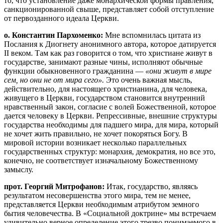
то, что установление даже монархической формы правления,
санкционированной свыше, представляет собой отступление
от первозданного идеала Церкви.
о. Константин Пархоменко:
Мне вспомнилась цитата из
Послания к Диогнету анонимного автора, которое датируется
II веком. Там как раз говорится о том, что христиане живут в
государстве, занимают разные чины, исполняют обычные
функции обыкновенного гражданина —
«они живут в мире
сем, но они не от мира сего».
Это очень важная мысль,
действительно, для настоящего христианина, для человека,
живущего в Церкви, государством становится внутренний
нравственный закон, согласие с волей Божественной, которое
дается человеку в Церкви. Репрессивные, внешние структуры
государства необходимы для падшего мира, для мира, который
не хочет жить правильно, не хочет покоряться Богу. В
мировой истории возникает несколько параллельных
государственных структур: монархия, демократия, но все это,
конечно, не соответствует изначальному Божественному
замыслу.
прот. Георгий Митрофанов:
Итак, государство, являясь
результатом несовершенства этого мира, тем не менее,
представляется Церкви необходимым атрибутом земного
бытия человечества. В «Социальной доктрине» мы встречаем
удивительно верное определение этого трезво понимаемого в