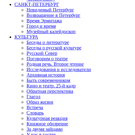
САНКТ-ПЕТЕРБУРГ
Невидимый Петербург
Возвращение в Петербург
Время Эрмитажа
Город и время
Музейный калейдоскоп
КУЛЬТУРА
Беседы о литературе
Беседы о русской культуре
Русский Север
Поговорим о театре
Родная речь. Второе чтение
Исследования и исследователи
Архивная история
Быть современником
Кино и театр. 25-й кадр
Обратная перспектива
Глагол
Образ жизни
Встреча
Словарь
Культурная реакция
Книжное обозрение
За двумя зайцами
У нас в гостях