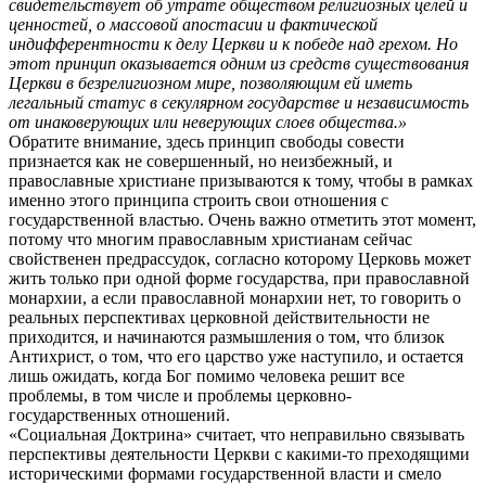
свидетельствует об утрате обществом религиозных целей и
ценностей, о массовой апостасии и фактической
индифферентности к делу Церкви и к победе над грехом. Но
этот принцип оказывается одним из средств существования
Церкви в безрелигиозном мире, позволяющим ей иметь
легальный статус в секулярном государстве и независимость
от инаковерующих или неверующих слоев общества.»
Обратите внимание, здесь принцип свободы совести
признается как не совершенный, но неизбежный, и
православные христиане призываются к тому, чтобы в рамках
именно этого принципа строить свои отношения с
государственной властью. Очень важно отметить этот момент,
потому что многим православным христианам сейчас
свойственен предрассудок, согласно которому Церковь может
жить только при одной форме государства, при православной
монархии, а если православной монархии нет, то говорить о
реальных перспективах церковной действительности не
приходится, и начинаются размышления о том, что близок
Антихрист, о том, что его царство уже наступило, и остается
лишь ожидать, когда Бог помимо человека решит все
проблемы, в том числе и проблемы церковно-
государственных отношений.
«Социальная Доктрина» считает, что неправильно связывать
перспективы деятельности Церкви с какими-то преходящими
историческими формами государственной власти и смело