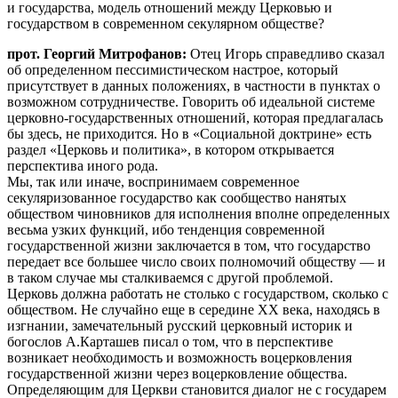
и государства, модель отношений между Церковью и
государством в современном секулярном обществе?
прот. Георгий Митрофанов:
Отец Игорь справедливо сказал
об определенном пессимистическом настрое, который
присутствует в данных положениях, в частности в пунктах о
возможном сотрудничестве. Говорить об идеальной системе
церковно-государственных отношений, которая предлагалась
бы здесь, не приходится. Но в «Социальной доктрине» есть
раздел «Церковь и политика», в котором открывается
перспектива иного рода.
Мы, так или иначе, воспринимаем современное
секуляризованное государство как сообщество нанятых
обществом чиновников для исполнения вполне определенных
весьма узких функций, ибо тенденция современной
государственной жизни заключается в том, что государство
передает все большее число своих полномочий обществу — и
в таком случае мы сталкиваемся с другой проблемой.
Церковь должна работать не столько с государством, сколько с
обществом. Не случайно еще в середине XX века, находясь в
изгнании, замечательный русский церковный историк и
богослов А.Карташев писал о том, что в перспективе
возникает необходимость и возможность воцерковления
государственной жизни через воцерковление общества.
Определяющим для Церкви становится диалог не с государем