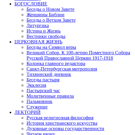
БОГОСЛОВИЕ
Беседы о Новом Завете
Женщины Библии
Беседы о Ветхом Завете
Литургика
Истина и Жизнь
Вестники свободы
ЦЕРКОВНАЯ ЖИЗНЬ
Беседы на Символ веры
Великий Собор. К 100-летию Поместного Собора
Русской Православной Церкви 1917-1918
Колонка главного редактора
Санкт-Петербургская митрополия
Тихвинский дневник
Беседы пастыря
Экклесия
Пастырский час
Молитвенные правила
Пальмовник
Служение
ЛЕКТОРИЙ
Русская религиозная философия
История христианского искусства
Духовные основы государственности
Читаем икону