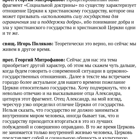
фрагмент «Социальной доктрины» по существу характеризует
отношение Церкви к христианскому государству, которое она
может призывать
«использовать силу государства для
ограничения зла и поддержки добра»
, ибо понимание добра и
зла у христианского государства и христианской Церкви одни
и те же.
свящ. Игорь Поляков:
Теоретически это верно, но сейчас мы
живем в другое время.
прот. Георгий Митрофанов:
Сейчас для нас эта тема
приобретает другой характер, об этом мы скажем чуть дальше,
когда будем говорить о современной ситуации в церковно-
государственных отношениях. Далее в тексте мы встречаем
гораздо более актуальное для нашего времени пожелание
Церкви относительно государства. Хочу подчеркнуть, что я
невольно отвечаю и на высказывание отца Александра,
цитируя этот фрагмент. Отец Александр, на мой взгляд,
чересчур узко определил отличие Церкви от государства.
Нельзя сказать, что государство не должно заниматься
внутренним миром человека, иногда бывает так, что и
государству приходится вторгаться в это из лучших
побуждений и совершенно оправдано. В то же время Церковь
не занимается только внутренней жизнью человека, Церковь
представляет собой и социальную общность и культурную