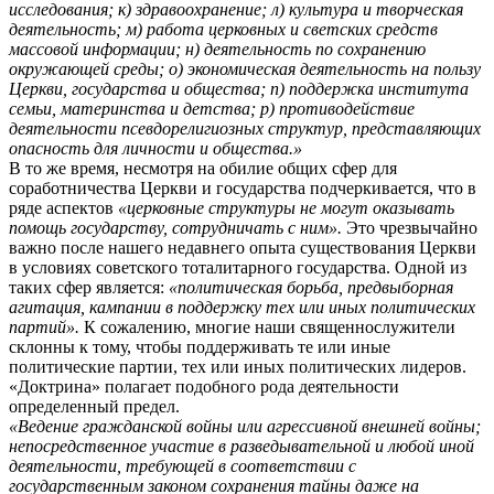
исследования; к) здравоохранение; л) культура и творческая
деятельность; м) работа церковных и светских средств
массовой информации; н) деятельность по сохранению
окружающей среды; о) экономическая деятельность на пользу
Церкви, государства и общества; п) поддержка института
семьи, материнства и детства; р) противодействие
деятельности псевдорелигиозных структур, представляющих
опасность для личности и общества.»
В то же время, несмотря на обилие общих сфер для
соработничества Церкви и государства подчеркивается, что в
ряде аспектов
«церковные структуры не могут оказывать
помощь государству, сотрудничать с ним».
Это чрезвычайно
важно после нашего недавнего опыта существования Церкви
в условиях советского тоталитарного государства. Одной из
таких сфер является:
«политическая борьба, предвыборная
агитация, кампании в поддержку тех или иных политических
партий».
К сожалению, многие наши священнослужители
склонны к тому, чтобы поддерживать те или иные
политические партии, тех или иных политических лидеров.
«Доктрина» полагает подобного рода деятельности
определенный предел.
«Ведение гражданской войны или агрессивной внешней войны;
непосредственное участие в разведывательной и любой иной
деятельности, требующей в соответствии с
государственным законом сохранения тайны даже на