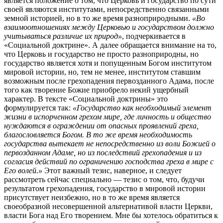
является положение о том, что Церковь и государство по сути
своей являются институтами, непосредственно связанными
земной историей, но в то же время разноприродными.
«Во
взаимоотношениях между Церковью и государством должно
учитываться различие их природ»
, подчеркивается в
«Социальной доктрине». А далее обращается внимание на то,
что Церковь и государство не просто разноприродны, но
государство является хотя и попущенным Богом институтом
мировой истории, но, тем не менее, институтом ставшим
возможным после грехопадения первозданного Адама, после
того как творение Божие приобрело некий ущербный
характер. В тексте «Социальной доктрины» это
формулируется так:
«Государство как необходимый элемент
жизни в испорченном грехом мире, где личность и общество
нуждаются в ограждении от опасных проявлений греха,
благословляется Богом. В то же время необходимость
государства вытекает не непосредственно из воли Божией о
первозданном Адаме, но из последствий грехопадения и из
согласия действий по ограничению господства греха в мире с
Его волей.»
Этот важный тезис, наверное, и следует
рассмотреть сейчас специально — тезис о том, что, будучи
результатом грехопадения, государство в мировой истории
присутствует неизбежно, но в то же время является
своеобразной несовершенной альтернативой власти Церкви,
власти Бога над Его творением. Мне бы хотелось обратиться к