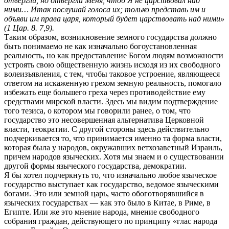
отвергли, но отвергли Меня, чтоб Я не царствовал над
ними… Итак послушай голоса их; только представь им и
объяви им права царя, который будет царствовать над ними»
(1 Цар. 8. 7,9).
Таким образом, возникновение земного государства должно
быть понимаемо не как изначально богоустановленная
реальность, но как предоставление Богом людям возможности
устроять свою общественную жизнь исходя из их свободного
волеизъявления, с тем, чтобы таковое устроение, являющееся
ответом на искаженную грехом земную реальность, помогало
избежать еще большего греха через противодействие ему
средствами мирской власти. Здесь мы видим подтверждение
того тезиса, о котором мы говорили ранее, о том, что
государство это несовершенная альтернатива Церковной
власти, теократии. С другой стороны здесь действительно
подчеркивается то, что принимается именно та форма власти,
которая была у народов, окружавших ветхозаветный Израиль,
причем народов языческих. Хотя мы знаем и о существовании
другой формы языческого государства, демократии.
Я бы хотел подчеркнуть то, что изначально любое языческое
государство выступает как государство, ведомое языческими
богами. Это или земной царь, часто обоготворявшийся в
языческих государствах — как это было в Китае, в Риме, в
Египте. Или же это мнение народа, мнение свободного
собрания граждан, действующего по принципу «глас народа