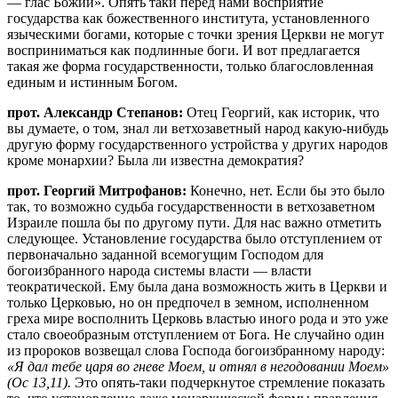
— глас Божий». Опять таки перед нами восприятие
государства как божественного института, установленного
языческими богами, которые с точки зрения Церкви не могут
восприниматься как подлинные боги. И вот предлагается
такая же форма государственности, только благословленная
единым и истинным Богом.
прот. Александр Степанов:
Отец Георгий, как историк, что
вы думаете, о том, знал ли ветхозаветный народ какую-нибудь
другую форму государственного устройства у других народов
кроме монархии? Была ли известна демократия?
прот. Георгий Митрофанов:
Конечно, нет. Если бы это было
так, то возможно судьба государственности в ветхозаветном
Израиле пошла бы по другому пути. Для нас важно отметить
следующее. Установление государства было отступлением от
первоначально заданной всемогущим Господом для
богоизбранного народа системы власти — власти
теократической. Ему была дана возможность жить в Церкви и
только Церковью, но он предпочел в земном, исполненном
греха мире восполнить Церковь властью иного рода и это уже
стало своеобразным отступлением от Бога. Не случайно один
из пророков возвещал слова Господа богоизбранному народу:
«Я дал тебе царя во гневе Моем, и отнял в негодовании Моем»
(Ос 13,11).
Это опять-таки подчеркнутое стремление показать