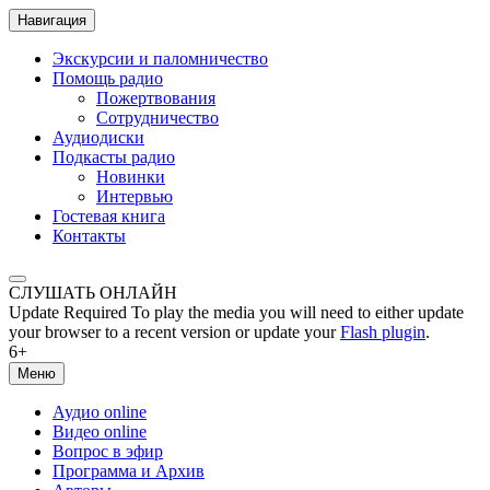
Навигация
Экскурсии и паломничество
Помощь радио
Пожертвования
Сотрудничество
Аудиодиски
Подкасты радио
Новинки
Интервью
Гостевая книга
Контакты
СЛУШАТЬ ОНЛАЙН
Update Required
To play the media you will need to either update
your browser to a recent version or update your
Flash plugin
.
6+
Меню
Аудио online
Видео online
Вопрос в эфир
Программа и Архив