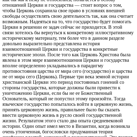
отношений Церкви и государства — стоит вопрос о том,
чтобы Церковь сохранила свое право в условиях внешней
свободы осуществлять свою деятельность так, как она считает
возможным. Надеяться на то, что государство будет помогать
Церкви в решении ее задач сейчас не приходится. В этой
связи хотелось бы вернуться к конкретному иллюстративному
историческому материалу, тем более что в данном разделе
довольно выразительно представлена история
взаимоотношений Церкви и государства в конкретные
исторические эпохи. После того как Церковь Христова была
явлена в этом мире взаимоотношения Церкви и государства
вполне определенно укладывались в парадигму
противостояния царства от мира сего (государство) и царства
не от мира сего (Церковь). Первые три века земной истории
христианской Церкви это период постоянных гонений со
стороны государства, которые должны были привести к
уничтожению Церкви, если бы не ее Божественный
Основатель, который не попустил этому произойти. Тогда
языческое государство попыталось войти в церковную жизнь,
принять церковную жизнь, правильнее было бы сказать
ввести церковную жизнь в русло своей государственной
жизни. Результатом этого стало два опыта средневековой
истории. Один опыт имел место в Византии, когда возникла
очень утонченная, богословски продуманная теория