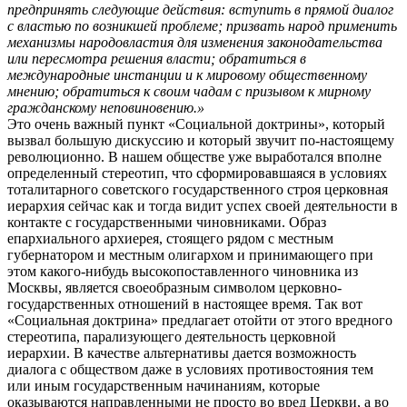
предпринять следующие действия: вступить в прямой диалог
с властью по возникшей проблеме; призвать народ применить
механизмы народовластия для изменения законодательства
или пересмотра решения власти; обратиться в
международные инстанции и к мировому общественному
мнению; обратиться к своим чадам с призывом к мирному
гражданскому неповиновению.»
Это очень важный пункт «Социальной доктрины», который
вызвал большую дискуссию и который звучит по-настоящему
революционно. В нашем обществе уже выработался вполне
определенный стереотип, что сформировавшаяся в условиях
тоталитарного советского государственного строя церковная
иерархия сейчас как и тогда видит успех своей деятельности в
контакте с государственными чиновниками. Образ
епархиального архиерея, стоящего рядом с местным
губернатором и местным олигархом и принимающего при
этом какого-нибудь высокопоставленного чиновника из
Москвы, является своеобразным символом церковно-
государственных отношений в настоящее время. Так вот
«Социальная доктрина» предлагает отойти от этого вредного
стереотипа, парализующего деятельность церковной
иерархии. В качестве альтернативы дается возможность
диалога с обществом даже в условиях противостояния тем
или иным государственным начинаниям, которые
оказываются направленными не просто во вред Церкви, а во