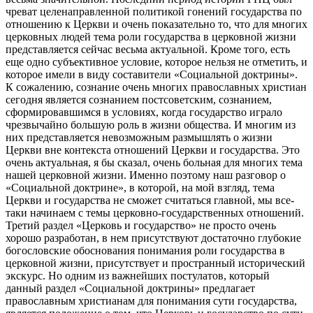
чреват целенаправленной политикой гонений государства по
отношению к Церкви и очень показательно то, что для многих
церковных людей тема роли государства в церковной жизни
представляется сейчас весьма актуальной. Кроме того, есть
еще одно субъективное условие, которое нельзя не отметить, и
которое имели в виду составители «Социальной доктрины».
К сожалению, сознание очень многих православных христиан
сегодня является сознанием постсоветским, сознанием,
сформировавшимся в условиях, когда государство играло
чрезвычайно большую роль в жизни общества. И многим из
них представляется невозможным размышлять о жизни
Церкви вне контекста отношений Церкви и государства. Это
очень актуальная, я бы сказал, очень больная для многих тема
нашей церковной жизни. Именно поэтому наш разговор о
«Социальной доктрине», в которой, на мой взгляд, тема
Церкви и государства не сможет считаться главной, мы все-
таки начинаем с темы церковно-государственных отношений.
Третий раздел «Церковь и государство» не просто очень
хорошо разработан, в нем присутствуют достаточно глубокие
богословские обоснования понимания роли государства в
церковной жизни, присутствует и пространный исторический
экскурс. Но одним из важнейших постулатов, который
данный раздел «Социальной доктрины» предлагает
православным христианам для понимания сути государства,