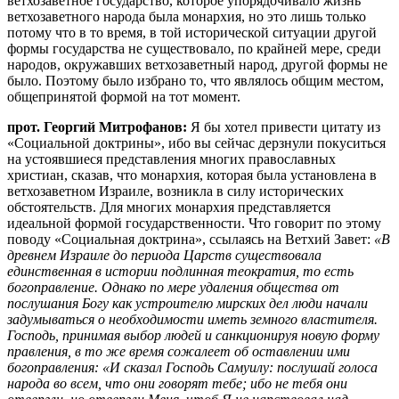
ветхозаветное государство, которое упорядочивало жизнь
ветхозаветного народа была монархия, но это лишь только
потому что в то время, в той исторической ситуации другой
формы государства не существовало, по крайней мере, среди
народов, окружавших ветхозаветный народ, другой формы не
было. Поэтому было избрано то, что являлось общим местом,
общепринятой формой на тот момент.
прот. Георгий Митрофанов:
Я бы хотел привести цитату из
«Социальной доктрины», ибо вы сейчас дерзнули покуситься
на устоявшиеся представления многих православных
христиан, сказав, что монархия, которая была установлена в
ветхозаветном Израиле, возникла в силу исторических
обстоятельств. Для многих монархия представляется
идеальной формой государственности. Что говорит по этому
поводу «Социальная доктрина», ссылаясь на Ветхий Завет:
«В
древнем Израиле до периода Царств существовала
единственная в истории подлинная теократия, то есть
богоправление. Однако по мере удаления общества от
послушания Богу как устроителю мирских дел люди начали
задумываться о необходимости иметь земного властителя.
Господь, принимая выбор людей и санкционируя новую форму
правления, в то же время сожалеет об оставлении ими
богоправления: «И сказал Господь Самуилу: послушай голоса
народа во всем, что они говорят тебе; ибо не тебя они