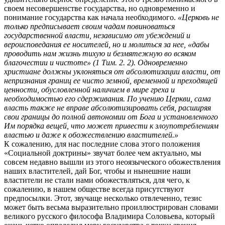
своем несовершенстве государства, но одновременно и
понимание государства как начала необходимого.
«Церковь не
только предписывает своим чадам повиноваться
государственной власти, независимо от убеждений и
вероисповедания ее носителей, но и молиться за нее, «дабы
проводить нам жизнь тихую и безмятежную во всяком
благочестии и чистоте» (1 Тим. 2. 2). Одновременно
христиане должны уклоняться от абсолютизации власти, от
непризнания границ ее чисто земной, временной и преходящей
ценности, обусловленной наличием в мире греха и
необходимостью его сдерживания. По учению Церкви, сама
власть также не вправе абсолютизировать себя, расширяя
свои границы до полной автономии от Бога и установленного
Им порядка вещей, что может привести к злоупотреблениям
властью и даже к обожествлению властителей.»
К сожалению, для нас последние слова этого положения
«Социальной доктрины» звучат более чем актуально, мы
совсем недавно вышли из этого неоязыческого обожествления
наших властителей, дай Бог, чтобы и нынешние наши
властители не стали нами обожествляться, для чего, к
сожалению, в нашем обществе всегда присутствуют
предпосылки. Этот, звучаще несколько отвлеченно, тезис
может быть весьма выразительно проиллюстрирован словами
великого русского философа Владимира Соловьева, который