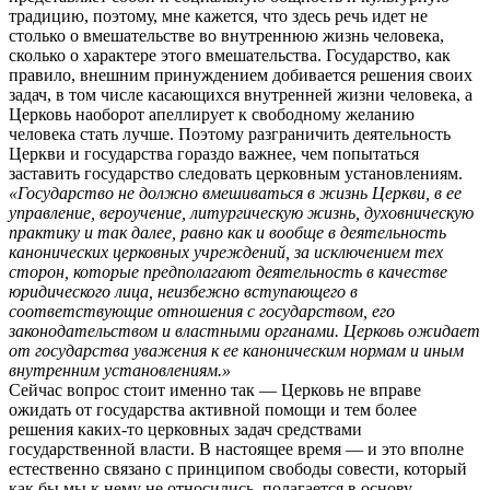
традицию, поэтому, мне кажется, что здесь речь идет не
столько о вмешательстве во внутреннюю жизнь человека,
сколько о характере этого вмешательства. Государство, как
правило, внешним принуждением добивается решения своих
задач, в том числе касающихся внутренней жизни человека, а
Церковь наоборот апеллирует к свободному желанию
человека стать лучше. Поэтому разграничить деятельность
Церкви и государства гораздо важнее, чем попытаться
заставить государство следовать церковным установлениям.
«Государство не должно вмешиваться в жизнь Церкви, в ее
управление, вероучение, литургическую жизнь, духовническую
практику и так далее, равно как и вообще в деятельность
канонических церковных учреждений, за исключением тех
сторон, которые предполагают деятельность в качестве
юридического лица, неизбежно вступающего в
соответствующие отношения с государством, его
законодательством и властными органами. Церковь ожидает
от государства уважения к ее каноническим нормам и иным
внутренним установлениям.»
Сейчас вопрос стоит именно так — Церковь не вправе
ожидать от государства активной помощи и тем более
решения каких-то церковных задач средствами
государственной власти. В настоящее время — и это вполне
естественно связано с принципом свободы совести, который
как бы мы к нему не относились, полагается в основу