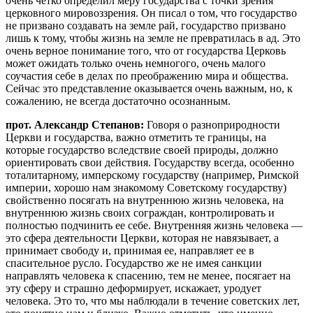
очень четко определил меру государства с точки зрения
церковного мировоззрения. Он писал о том, что государство
не призвано создавать на земле рай, государство призвано
лишь к тому, чтобы жизнь на земле не превратилась в ад. Это
очень верное понимание того, что от государства Церковь
может ожидать только очень немногого, очень малого
соучастия себе в делах по преображению мира и общества.
Сейчас это представление оказывается очень важным, но, к
сожалению, не всегда достаточно осознанным.
прот. Александр Степанов:
Говоря о разноприродности
Церкви и государства, важно отметить те границы, на
которые государство вследствие своей природы, должно
ориентировать свои действия. Государству всегда, особенно
тоталитарному, имперскому государству (например, Римской
империи, хорошо нам знакомому Советскому государству)
свойственно посягать на внутреннюю жизнь человека, на
внутреннюю жизнь своих сограждан, контролировать и
полностью подчинить ее себе. Внутренняя жизнь человека —
это сфера деятельности Церкви, которая не навязывает, а
принимает свободу и, принимая ее, направляет ее в
спасительное русло. Государство же не имея санкции
направлять человека к спасению, тем не менее, посягает на
эту сферу и страшно деформирует, искажает, уродует
человека. Это то, что мы наблюдали в течение советских лет,