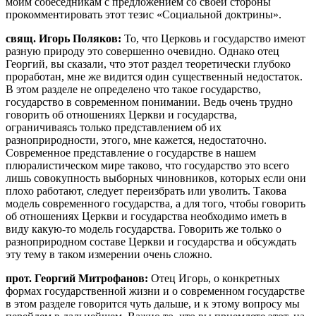
моим собеседникам с предложением со своей стороны
прокомментировать этот тезис «Социальной доктрины».
свящ. Игорь Поляков:
То, что Церковь и государство имеют
разную природу это совершенно очевидно. Однако отец
Георгий, вы сказали, что этот раздел теоретически глубоко
проработан, мне же видится один существенный недостаток.
В этом разделе не определено что такое государство,
государство в современном понимании. Ведь очень трудно
говорить об отношениях Церкви и государства,
ограничиваясь только представлением об их
разноприродности, этого, мне кажется, недостаточно.
Современное представление о государстве в нашем
плюралистическом мире таково, что государство это всего
лишь совокупность выборных чиновников, которых если они
плохо работают, следует переизбрать или уволить. Такова
модель современного государства, а для того, чтобы говорить
об отношениях Церкви и государства необходимо иметь в
виду какую-то модель государства. Говорить же только о
разноприродном составе Церкви и государства и обсуждать
эту тему в таком измерении очень сложно.
прот. Георгий Митрофанов:
Отец Игорь, о конкретных
формах государственной жизни и о современном государстве
в этом разделе говорится чуть дальше, и к этому вопросу мы