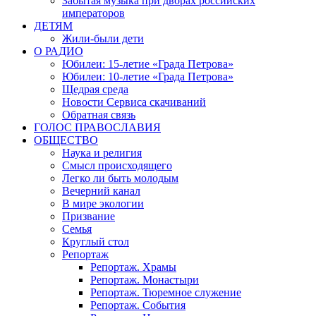
Забытая музыка при дворах российских
императоров
ДЕТЯМ
Жили-были дети
О РАДИО
Юбилеи: 15-летие «Града Петрова»
Юбилеи: 10-летие «Града Петрова»
Щедрая среда
Новости Сервиса скачиваний
Обратная связь
ГОЛОС ПРАВОСЛАВИЯ
ОБЩЕСТВО
Наука и религия
Смысл происходящего
Легко ли быть молодым
Вечерний канал
В мире экологии
Призвание
Семья
Круглый стол
Репортаж
Репортаж. Храмы
Репортаж. Монастыри
Репортаж. Тюремное служение
Репортаж. События