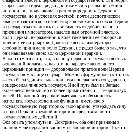
симфонии властей, церковной и государственной. Эта теория
скорее являла идеал, редко достижимый в реальной земной
истории, она подчеркивала разноприродность Церкви и
государства, но в условиях жесткой, почти деспотической
власти византийского императора возможность союза Церкви
и государства ставилась в зависимость от добровольного
признания императором, наделенным огромной властью,
воли Церкви, выраженной в волеизъявлении ее соборов, в
мнениях ее патриархов. Далеко не всегда императоры
свободно принимали волю Церкви, не редко бывало так, что
они навязывали свою волю церковной иерархии.
Важно отметить то, что, в основу церковно-государственных
отношений полагался, как это не парадоксально, чисто
церковный принцип — добровольное приятие воли Церкви
государством в лице государя. Можно сформулировать это так
— это была удивительная попытка воцерковить государство,
воцерковляя личность государя. Иной путь был на Западе,
более действенный, но и более примитивный — теория двух
мечей. Церковной иерархии вменялось в обязанность
исполнять государственные функции, иметь свою
государственную территорию, свою армию, утверждать силу
и волю Церкви в земной истории посредством чисто
государственных действий.
Оба опыта упомянуты в «Доктрине», оба они признаны в
полной мере нереализованными в мировой истории. То, что