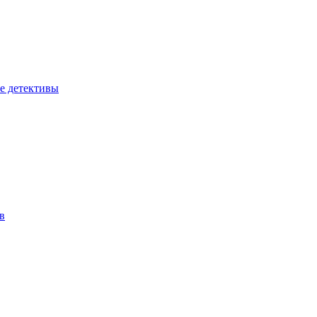
е детективы
в