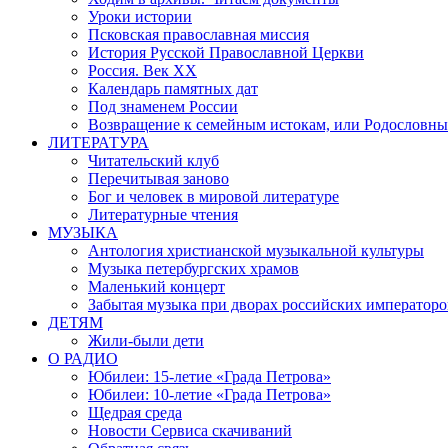
Уроки истории
Псковская православная миссия
История Русской Православной Церкви
Россия. Век ХХ
Календарь памятных дат
Под знаменем России
Возвращение к семейным истокам, или Родословны
ЛИТЕРАТУРА
Читательский клуб
Перечитывая заново
Бог и человек в мировой литературе
Литературные чтения
МУЗЫКА
Антология христианской музыкальной культуры
Музыка петербургских храмов
Маленький концерт
Забытая музыка при дворах российских императоро
ДЕТЯМ
Жили-были дети
О РАДИО
Юбилеи: 15-летие «Града Петрова»
Юбилеи: 10-летие «Града Петрова»
Щедрая среда
Новости Сервиса скачиваний