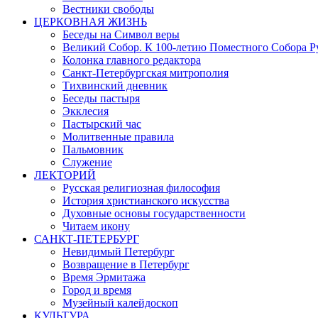
Вестники свободы
ЦЕРКОВНАЯ ЖИЗНЬ
Беседы на Символ веры
Великий Собор. К 100-летию Поместного Собора Р
Колонка главного редактора
Санкт-Петербургская митрополия
Тихвинский дневник
Беседы пастыря
Экклесия
Пастырский час
Молитвенные правила
Пальмовник
Служение
ЛЕКТОРИЙ
Русская религиозная философия
История христианского искусства
Духовные основы государственности
Читаем икону
САНКТ-ПЕТЕРБУРГ
Невидимый Петербург
Возвращение в Петербург
Время Эрмитажа
Город и время
Музейный калейдоскоп
КУЛЬТУРА