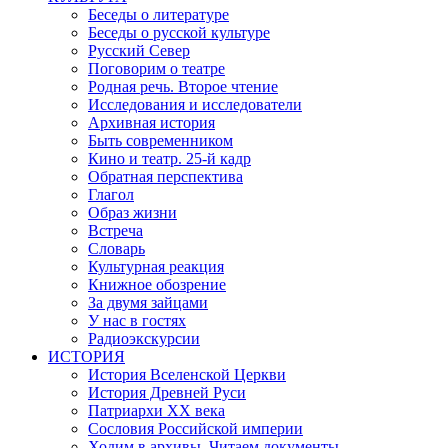
Беседы о литературе
Беседы о русской культуре
Русский Север
Поговорим о театре
Родная речь. Второе чтение
Исследования и исследователи
Архивная история
Быть современником
Кино и театр. 25-й кадр
Обратная перспектива
Глагол
Образ жизни
Встреча
Словарь
Культурная реакция
Книжное обозрение
За двумя зайцами
У нас в гостях
Радиоэкскурсии
ИСТОРИЯ
История Вселенской Церкви
История Древней Руси
Патриархи XX века
Сословия Российской империи
Ходим в архивы. Читаем документы