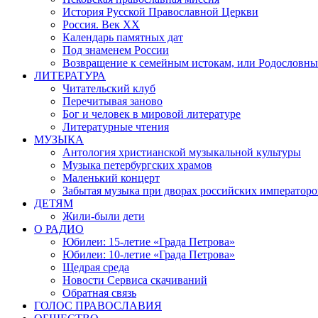
История Русской Православной Церкви
Россия. Век ХХ
Календарь памятных дат
Под знаменем России
Возвращение к семейным истокам, или Родословны
ЛИТЕРАТУРА
Читательский клуб
Перечитывая заново
Бог и человек в мировой литературе
Литературные чтения
МУЗЫКА
Антология христианской музыкальной культуры
Музыка петербургских храмов
Маленький концерт
Забытая музыка при дворах российских императоро
ДЕТЯМ
Жили-были дети
О РАДИО
Юбилеи: 15-летие «Града Петрова»
Юбилеи: 10-летие «Града Петрова»
Щедрая среда
Новости Сервиса скачиваний
Обратная связь
ГОЛОС ПРАВОСЛАВИЯ