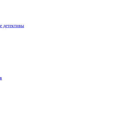
е детективы
в