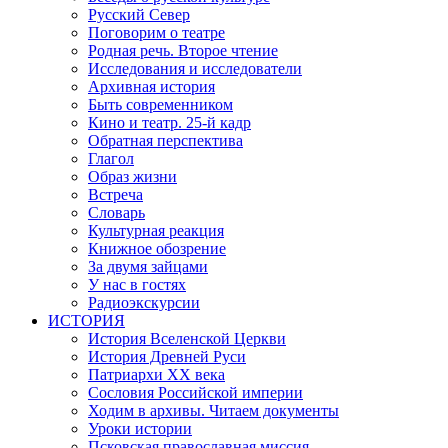
Русский Север
Поговорим о театре
Родная речь. Второе чтение
Исследования и исследователи
Архивная история
Быть современником
Кино и театр. 25-й кадр
Обратная перспектива
Глагол
Образ жизни
Встреча
Словарь
Культурная реакция
Книжное обозрение
За двумя зайцами
У нас в гостях
Радиоэкскурсии
ИСТОРИЯ
История Вселенской Церкви
История Древней Руси
Патриархи XX века
Сословия Российской империи
Ходим в архивы. Читаем документы
Уроки истории
Псковская православная миссия