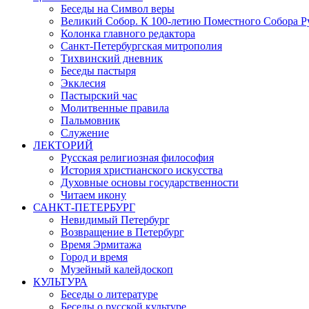
Беседы на Символ веры
Великий Собор. К 100-летию Поместного Собора Р
Колонка главного редактора
Санкт-Петербургская митрополия
Тихвинский дневник
Беседы пастыря
Экклесия
Пастырский час
Молитвенные правила
Пальмовник
Служение
ЛЕКТОРИЙ
Русская религиозная философия
История христианского искусства
Духовные основы государственности
Читаем икону
САНКТ-ПЕТЕРБУРГ
Невидимый Петербург
Возвращение в Петербург
Время Эрмитажа
Город и время
Музейный калейдоскоп
КУЛЬТУРА
Беседы о литературе
Беседы о русской культуре