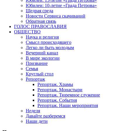
Юбилеи: 15-летие «Града Петрова»
Юбилеи: 10-летие «Града Петрова»
Щедрая среда
Новости Сервиса скачиваний
Обратная связь
ГОЛОС ПРАВОСЛАВИЯ
ОБЩЕСТВО
Наука и религия
Смысл происходящего
Легко ли быть молодым
Вечерний канал
В мире экологии
Призвание
Семья
Круглый стол
Репортаж
Репортаж. Храмы
Репортаж. Монастыри
Репортаж. Тюремное служение
Репортаж. События
Репортаж. Наши мероприятия
Неделя
Давайте разберемся
Наши дети