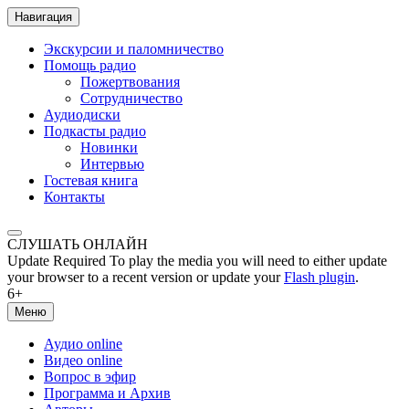
Навигация
Экскурсии и паломничество
Помощь радио
Пожертвования
Сотрудничество
Аудиодиски
Подкасты радио
Новинки
Интервью
Гостевая книга
Контакты
СЛУШАТЬ ОНЛАЙН
Update Required
To play the media you will need to either update
your browser to a recent version or update your
Flash plugin
.
6+
Меню
Аудио online
Видео online
Вопрос в эфир
Программа и Архив