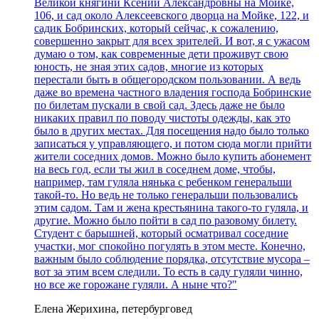
Великой княгини Ксении Александровны на Мойке,
106, и сад около Алексеевского дворца на Мойке, 122, и
садик Бобринских, который сейчас, к сожалению,
совершенно закрыт для всех зрителей. И вот, я с ужасом
думаю о том, как современные дети проживут свою
юность, не зная этих садов, многие из которых
перестали быть в общегородском пользовании. А ведь
даже во времена частного владения господа Бобринские
по билетам пускали в свой сад. Здесь даже не было
никаких правил по поводу чистоты одежды, как это
было в других местах. Для посещения надо было только
записаться у управляющего, и потом сюда могли прийти
жители соседних домов. Можно было купить абонемент
на весь год, если ты жил в соседнем доме, чтобы,
например, там гуляла нянька с ребенком генеральши
такой-то. Но ведь не только генеральши пользовались
этим садом. Там и жена крестьянина такого-то гуляла, и
другие. Можно было пойти в сад по разовому билету.
Студент с барышней, который осматривал соседние
участки, мог спокойно погулять в этом месте. Конечно,
важным было соблюдение порядка, отсутствие мусора –
вот за этим всем следили. То есть в саду гуляли чинно,
но все же горожане гуляли. А ныне что?"
Елена Жерихина, петербурговед