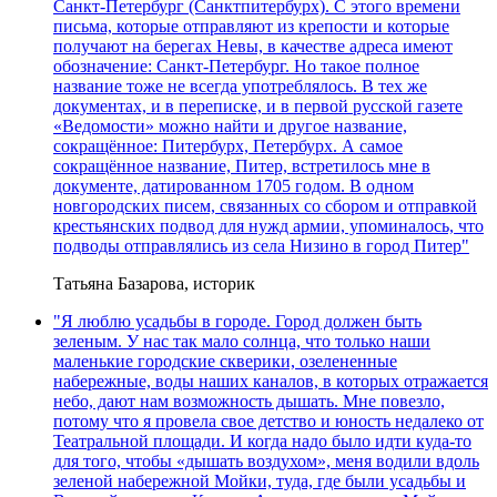
Санкт-Петербург (Санктпитербурх). С этого времени
письма, которые отправляют из крепости и которые
получают на берегах Невы, в качестве адреса имеют
обозначение: Санкт-Петербург. Но такое полное
название тоже не всегда употреблялось. В тех же
документах, и в переписке, и в первой русской газете
«Ведомости» можно найти и другое название,
сокращённое: Питербурх, Петербурх. А самое
сокращённое название, Питер, встретилось мне в
документе, датированном 1705 годом. В одном
новгородских писем, связанных со сбором и отправкой
крестьянских подвод для нужд армии, упоминалось, что
подводы отправлялись из села Низино в город Питер"
Татьяна Базарова, историк
"Я люблю усадьбы в городе. Город должен быть
зеленым. У нас так мало солнца, что только наши
маленькие городские скверики, озелененные
набережные, воды наших каналов, в которых отражается
небо, дают нам возможность дышать. Мне повезло,
потому что я провела свое детство и юность недалеко от
Театральной площади. И когда надо было идти куда-то
для того, чтобы «дышать воздухом», меня водили вдоль
зеленой набережной Мойки, туда, где были усадьбы и