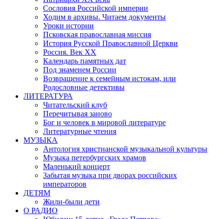
Сословия Российской империи
Ходим в архивы. Читаем документы
Уроки истории
Псковская православная миссия
История Русской Православной Церкви
Россия. Век ХХ
Календарь памятных дат
Под знаменем России
Возвращение к семейным истокам, или
Родословные детективы
ЛИТЕРАТУРА
Читательский клуб
Перечитывая заново
Бог и человек в мировой литературе
Литературные чтения
МУЗЫКА
Антология христианской музыкальной культуры
Музыка петербургских храмов
Маленький концерт
Забытая музыка при дворах российских
императоров
ДЕТЯМ
Жили-были дети
О РАДИО