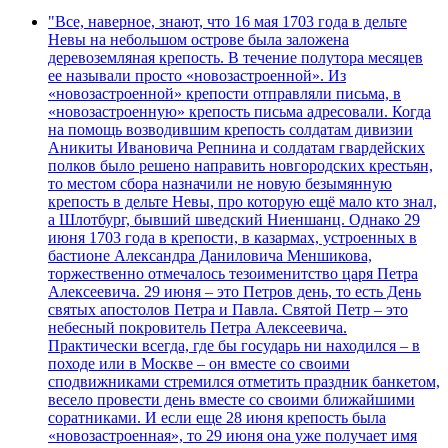
"Все, наверное, знают, что 16 мая 1703 года в дельте
Невы на небольшом острове была заложена
деревоземляная крепость. В течение полутора месяцев
ее называли просто «новозастроенной». Из
«новозастроенной» крепости отправляли письма, в
«новозастроенную» крепость письма адресовали. Когда
на помощь возводившим крепость солдатам дивизии
Аникиты Ивановича Репнина и солдатам гвардейских
полков было решено направить новгородских крестьян,
то местом сбора назначили не новую безымянную
крепость в дельте Невы, про которую ещё мало кто знал,
а Шлотбург, бывший шведский Ниеншанц. Однако 29
июня 1703 года в крепости, в казармах, устроенных в
бастионе Александра Даниловича Меншикова,
торжественно отмечалось тезоименитство царя Петра
Алексеевича. 29 июня – это Петров день, то есть День
святых апостолов Петра и Павла. Святой Петр – это
небесный покровитель Петра Алексеевича.
Практически всегда, где бы государь ни находился – в
походе или в Москве – он вместе со своими
сподвижниками стремился отметить праздник банкетом,
весело провести день вместе со своими ближайшими
соратниками. И если еще 28 июня крепость была
«новозастроенная», то 29 июня она уже получает имя