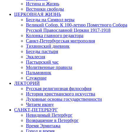
Истина и Жизнь
Вестники свободы
ЦЕРКОВНАЯ ЖИЗНЬ
Беседы на Символ веры
Великий Собор. К 100-летию Поместного Собора
Русской Православной Церкви 1917-1918
Колонка главного редактора
Санкт-Петербургская митрополия
Тихвинский дневник
Беседы пастыря
Экклесия
Пастырский час
Молитвенные правила
Пальмовник
Служение
ЛЕКТОРИЙ
Русская религиозная философия
История христианского искусства
Духовные основы государственности
Читаем икону
САНКТ-ПЕТЕРБУРГ
Невидимый Петербург
Возвращение в Петербург
Время Эрмитажа
Город и время