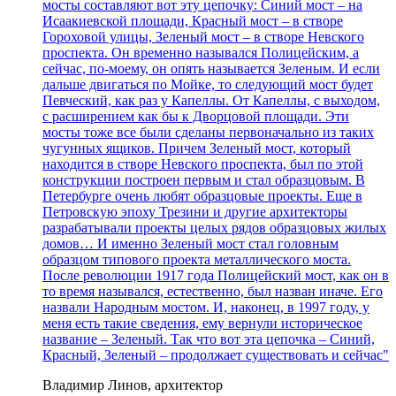
мосты составляют вот эту цепочку: Синий мост – на
Исаакиевской площади, Красный мост – в створе
Гороховой улицы, Зеленый мост – в створе Невского
проспекта. Он временно назывался Полицейским, а
сейчас, по-моему, он опять называется Зеленым. И если
дальше двигаться по Мойке, то следующий мост будет
Певческий, как раз у Капеллы. От Капеллы, с выходом,
с расширением как бы к Дворцовой площади. Эти
мосты тоже все были сделаны первоначально из таких
чугунных ящиков. Причем Зеленый мост, который
находится в створе Невского проспекта, был по этой
конструкции построен первым и стал образцовым. В
Петербурге очень любят образцовые проекты. Еще в
Петровскую эпоху Трезини и другие архитекторы
разрабатывали проекты целых рядов образцовых жилых
домов… И именно Зеленый мост стал головным
образцом типового проекта металлического моста.
После революции 1917 года Полицейский мост, как он в
то время назывался, естественно, был назван иначе. Его
назвали Народным мостом. И, наконец, в 1997 году, у
меня есть такие сведения, ему вернули историческое
название – Зеленый. Так что вот эта цепочка – Синий,
Красный, Зеленый – продолжает существовать и сейчас"
Владимир Линов, архитектор