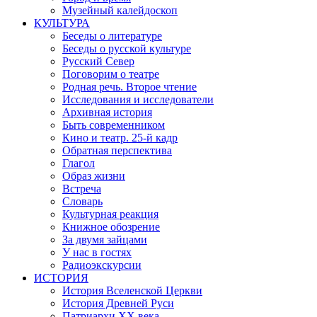
Музейный калейдоскоп
КУЛЬТУРА
Беседы о литературе
Беседы о русской культуре
Русский Север
Поговорим о театре
Родная речь. Второе чтение
Исследования и исследователи
Архивная история
Быть современником
Кино и театр. 25-й кадр
Обратная перспектива
Глагол
Образ жизни
Встреча
Словарь
Культурная реакция
Книжное обозрение
За двумя зайцами
У нас в гостях
Радиоэкскурсии
ИСТОРИЯ
История Вселенской Церкви
История Древней Руси
Патриархи XX века