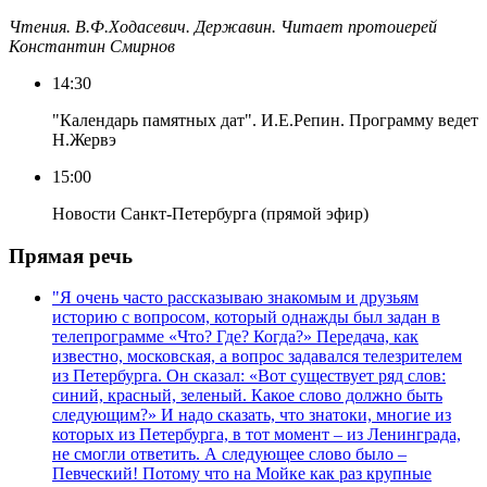
Чтения. В.Ф.Ходасевич. Державин. Читает протоиерей
Константин Смирнов
14:30
"Календарь памятных дат". И.Е.Репин. Программу ведет
Н.Жервэ
15:00
Новости Санкт-Петербурга (прямой эфир)
Прямая речь
"Я очень часто рассказываю знакомым и друзьям
историю с вопросом, который однажды был задан в
телепрограмме «Что? Где? Когда?» Передача, как
известно, московская, а вопрос задавался телезрителем
из Петербурга. Он сказал: «Вот существует ряд слов:
синий, красный, зеленый. Какое слово должно быть
следующим?» И надо сказать, что знатоки, многие из
которых из Петербурга, в тот момент – из Ленинграда,
не смогли ответить. А следующее слово было –
Певческий! Потому что на Мойке как раз крупные