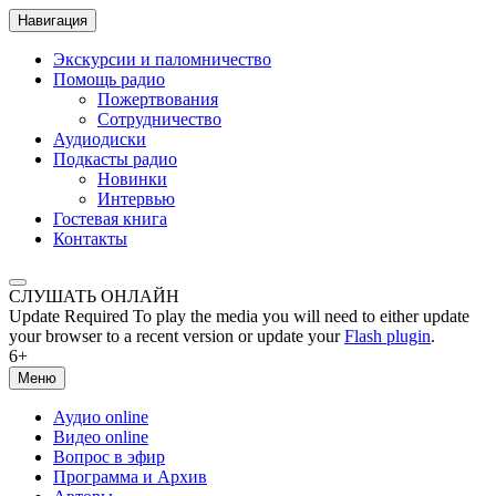
Навигация
Экскурсии и паломничество
Помощь радио
Пожертвования
Сотрудничество
Аудиодиски
Подкасты радио
Новинки
Интервью
Гостевая книга
Контакты
СЛУШАТЬ ОНЛАЙН
Update Required
To play the media you will need to either update
your browser to a recent version or update your
Flash plugin
.
6+
Меню
Аудио online
Видео online
Вопрос в эфир
Программа и Архив