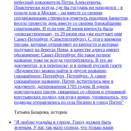
небесный покровитель Петра Алексеевича.
Практически всегда, где бы государь ни находился – в
походе или в Москве – он вместе со своими
сподвижниками стремился отметить праздник банкетом,
весело провести день вместе со своими ближайшими
соратниками. И если еще 28 июня крепость была
«новозастроенная», то 29 июня она уже получает имя
Санкт-Петербург (Санктпитербурх). С этого времени
письма, которые отправляют из крепости и которые
получают на берегах Невы, в качестве адреса имеют
обозначение: Санкт-Петербург. Но такое полное
название тоже не всегда употреблялось. В тех же
документах, и в переписке, и в первой русской газете
«Ведомости» можно найти и другое название,
сокращённое: Питербурх, Петербурх. А самое
сокращённое название, Питер, встретилось мне в
документе, датированном 1705 годом. В одном
новгородских писем, связанных со сбором и отправкой
крестьянских подвод для нужд армии, упоминалось, что
подводы отправлялись из села Низино в город Питер"
Татьяна Базарова, историк
"Я люблю усадьбы в городе. Город должен быть
зеленым. У нас так мало солнца, что только наши