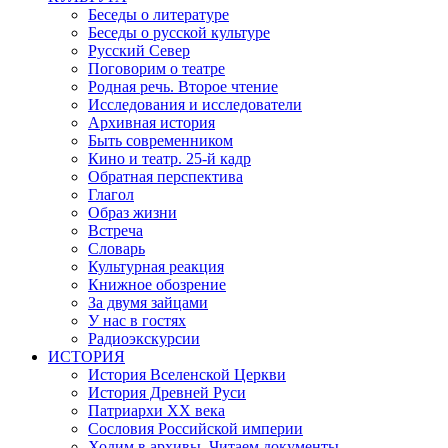
Беседы о литературе
Беседы о русской культуре
Русский Север
Поговорим о театре
Родная речь. Второе чтение
Исследования и исследователи
Архивная история
Быть современником
Кино и театр. 25-й кадр
Обратная перспектива
Глагол
Образ жизни
Встреча
Словарь
Культурная реакция
Книжное обозрение
За двумя зайцами
У нас в гостях
Радиоэкскурсии
ИСТОРИЯ
История Вселенской Церкви
История Древней Руси
Патриархи XX века
Сословия Российской империи
Ходим в архивы. Читаем документы