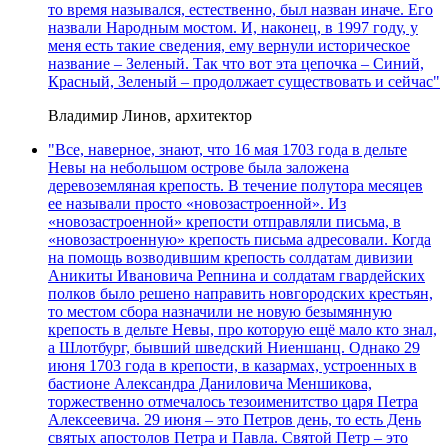
то время назывался, естественно, был назван иначе. Его
назвали Народным мостом. И, наконец, в 1997 году, у
меня есть такие сведения, ему вернули историческое
название – Зеленый. Так что вот эта цепочка – Синий,
Красный, Зеленый – продолжает существовать и сейчас"
Владимир Линов, архитектор
"Все, наверное, знают, что 16 мая 1703 года в дельте
Невы на небольшом острове была заложена
деревоземляная крепость. В течение полутора месяцев
ее называли просто «новозастроенной». Из
«новозастроенной» крепости отправляли письма, в
«новозастроенную» крепость письма адресовали. Когда
на помощь возводившим крепость солдатам дивизии
Аникиты Ивановича Репнина и солдатам гвардейских
полков было решено направить новгородских крестьян,
то местом сбора назначили не новую безымянную
крепость в дельте Невы, про которую ещё мало кто знал,
а Шлотбург, бывший шведский Ниеншанц. Однако 29
июня 1703 года в крепости, в казармах, устроенных в
бастионе Александра Даниловича Меншикова,
торжественно отмечалось тезоименитство царя Петра
Алексеевича. 29 июня – это Петров день, то есть День
святых апостолов Петра и Павла. Святой Петр – это