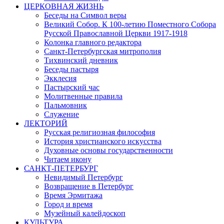
ЦЕРКОВНАЯ ЖИЗНЬ
Беседы на Символ веры
Великий Собор. К 100-летию Поместного Собора
Русской Православной Церкви 1917-1918
Колонка главного редактора
Санкт-Петербургская митрополия
Тихвинский дневник
Беседы пастыря
Экклесия
Пастырский час
Молитвенные правила
Пальмовник
Служение
ЛЕКТОРИЙ
Русская религиозная философия
История христианского искусства
Духовные основы государственности
Читаем икону
САНКТ-ПЕТЕРБУРГ
Невидимый Петербург
Возвращение в Петербург
Время Эрмитажа
Город и время
Музейный калейдоскоп
КУЛЬТУРА