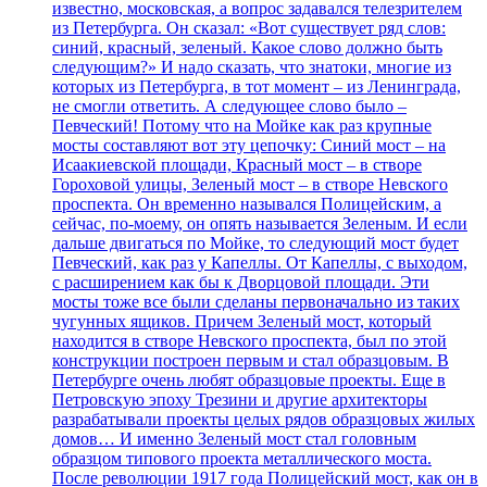
известно, московская, а вопрос задавался телезрителем
из Петербурга. Он сказал: «Вот существует ряд слов:
синий, красный, зеленый. Какое слово должно быть
следующим?» И надо сказать, что знатоки, многие из
которых из Петербурга, в тот момент – из Ленинграда,
не смогли ответить. А следующее слово было –
Певческий! Потому что на Мойке как раз крупные
мосты составляют вот эту цепочку: Синий мост – на
Исаакиевской площади, Красный мост – в створе
Гороховой улицы, Зеленый мост – в створе Невского
проспекта. Он временно назывался Полицейским, а
сейчас, по-моему, он опять называется Зеленым. И если
дальше двигаться по Мойке, то следующий мост будет
Певческий, как раз у Капеллы. От Капеллы, с выходом,
с расширением как бы к Дворцовой площади. Эти
мосты тоже все были сделаны первоначально из таких
чугунных ящиков. Причем Зеленый мост, который
находится в створе Невского проспекта, был по этой
конструкции построен первым и стал образцовым. В
Петербурге очень любят образцовые проекты. Еще в
Петровскую эпоху Трезини и другие архитекторы
разрабатывали проекты целых рядов образцовых жилых
домов… И именно Зеленый мост стал головным
образцом типового проекта металлического моста.
После революции 1917 года Полицейский мост, как он в