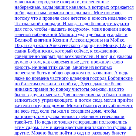
маленькие городские скверики, озелененные
набережные, воды наших каналов, в которых отражается
небо, дают нам возможность дышать. Мне повезло,
потому что я провела свое детство и юность недалеко от
Театральной площади. И когда надо было идти куда-то
для того, чтобы «дышать воздухом», меня водили вдоль
зеленой набережной Мойки, туда, где были усадьбы и
Великой княгини Ксении Александровны на Мойке,
106, и сад около Алексеевского дворца на Мойке, 122, и
садик Бобринских, который сейчас, к сожалению,
совершенно закрыт для всех зрителей. И вот, я с ужасом
думаю о том, как современные дети проживут свою
юность, не зная этих садов, многие из которых
перестали быть в общегородском пользовании. А ведь
даже во времена частного владения господа Бобринские
по билетам пускали в свой сад. Здесь даже не было
никаких правил по поводу чистоты одежды, как это
было в других местах. Для посещения надо было только
записаться у управляющего, и потом сюда могли прийти
жители соседних домов. Можно было купить абонемент
на весь год, если ты жил в соседнем доме, чтобы,
например, там гуляла нянька с ребенком генеральши
такой-то. Но ведь не только генеральши пользовались
этим садом. Там и жена крестьянина такого-то гуляла, и
другие. Можно было пойти в сад по разовому билету.