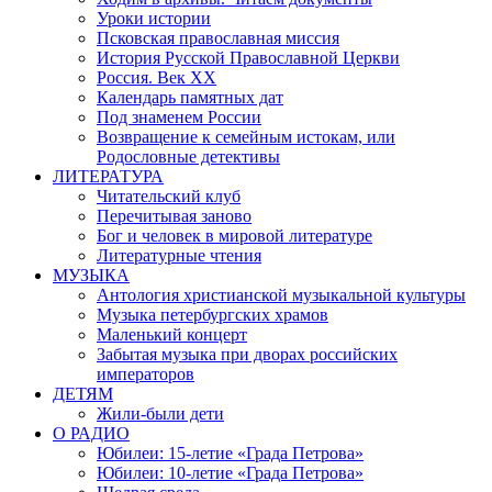
Уроки истории
Псковская православная миссия
История Русской Православной Церкви
Россия. Век ХХ
Календарь памятных дат
Под знаменем России
Возвращение к семейным истокам, или
Родословные детективы
ЛИТЕРАТУРА
Читательский клуб
Перечитывая заново
Бог и человек в мировой литературе
Литературные чтения
МУЗЫКА
Антология христианской музыкальной культуры
Музыка петербургских храмов
Маленький концерт
Забытая музыка при дворах российских
императоров
ДЕТЯМ
Жили-были дети
О РАДИО
Юбилеи: 15-летие «Града Петрова»
Юбилеи: 10-летие «Града Петрова»