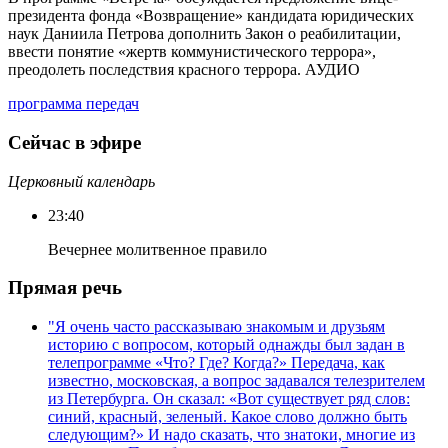
президента фонда «Возвращение» кандидата юридических
наук Даниила Петрова дополнить Закон о реабилитации,
ввести понятие «жертв коммунистического террора»,
преодолеть последствия красного террора. АУДИО
программа передач
Сейчас в эфире
Церковный календарь
23:40
Вечернее молитвенное правило
Прямая речь
"Я очень часто рассказываю знакомым и друзьям
историю с вопросом, который однажды был задан в
телепрограмме «Что? Где? Когда?» Передача, как
известно, московская, а вопрос задавался телезрителем
из Петербурга. Он сказал: «Вот существует ряд слов:
синий, красный, зеленый. Какое слово должно быть
следующим?» И надо сказать, что знатоки, многие из