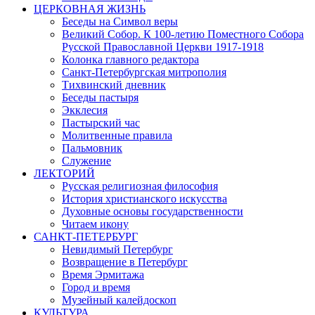
ЦЕРКОВНАЯ ЖИЗНЬ
Беседы на Символ веры
Великий Собор. К 100-летию Поместного Собора
Русской Православной Церкви 1917-1918
Колонка главного редактора
Санкт-Петербургская митрополия
Тихвинский дневник
Беседы пастыря
Экклесия
Пастырский час
Молитвенные правила
Пальмовник
Служение
ЛЕКТОРИЙ
Русская религиозная философия
История христианского искусства
Духовные основы государственности
Читаем икону
САНКТ-ПЕТЕРБУРГ
Невидимый Петербург
Возвращение в Петербург
Время Эрмитажа
Город и время
Музейный калейдоскоп
КУЛЬТУРА