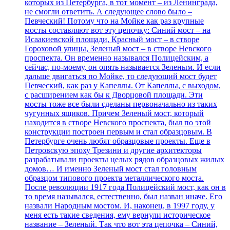
которых из Петербурга, в тот момент – из Ленинграда,
не смогли ответить. А следующее слово было –
Певческий! Потому что на Мойке как раз крупные
мосты составляют вот эту цепочку: Синий мост – на
Исаакиевской площади, Красный мост – в створе
Гороховой улицы, Зеленый мост – в створе Невского
проспекта. Он временно назывался Полицейским, а
сейчас, по-моему, он опять называется Зеленым. И если
дальше двигаться по Мойке, то следующий мост будет
Певческий, как раз у Капеллы. От Капеллы, с выходом,
с расширением как бы к Дворцовой площади. Эти
мосты тоже все были сделаны первоначально из таких
чугунных ящиков. Причем Зеленый мост, который
находится в створе Невского проспекта, был по этой
конструкции построен первым и стал образцовым. В
Петербурге очень любят образцовые проекты. Еще в
Петровскую эпоху Трезини и другие архитекторы
разрабатывали проекты целых рядов образцовых жилых
домов… И именно Зеленый мост стал головным
образцом типового проекта металлического моста.
После революции 1917 года Полицейский мост, как он в
то время назывался, естественно, был назван иначе. Его
назвали Народным мостом. И, наконец, в 1997 году, у
меня есть такие сведения, ему вернули историческое
название – Зеленый. Так что вот эта цепочка – Синий,