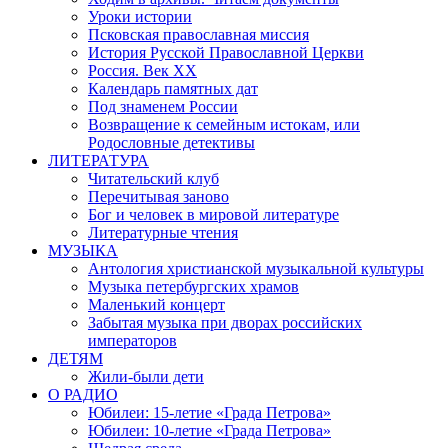
Уроки истории
Псковская православная миссия
История Русской Православной Церкви
Россия. Век ХХ
Календарь памятных дат
Под знаменем России
Возвращение к семейным истокам, или
Родословные детективы
ЛИТЕРАТУРА
Читательский клуб
Перечитывая заново
Бог и человек в мировой литературе
Литературные чтения
МУЗЫКА
Антология христианской музыкальной культуры
Музыка петербургских храмов
Маленький концерт
Забытая музыка при дворах российских
императоров
ДЕТЯМ
Жили-были дети
О РАДИО
Юбилеи: 15-летие «Града Петрова»
Юбилеи: 10-летие «Града Петрова»