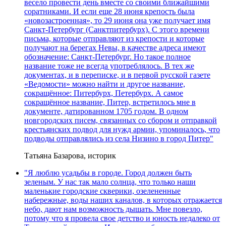
весело провести день вместе со своими ближайшими
соратниками. И если еще 28 июня крепость была
«новозастроенная», то 29 июня она уже получает имя
Санкт-Петербург (Санктпитербурх). С этого времени
письма, которые отправляют из крепости и которые
получают на берегах Невы, в качестве адреса имеют
обозначение: Санкт-Петербург. Но такое полное
название тоже не всегда употреблялось. В тех же
документах, и в переписке, и в первой русской газете
«Ведомости» можно найти и другое название,
сокращённое: Питербурх, Петербурх. А самое
сокращённое название, Питер, встретилось мне в
документе, датированном 1705 годом. В одном
новгородских писем, связанных со сбором и отправкой
крестьянских подвод для нужд армии, упоминалось, что
подводы отправлялись из села Низино в город Питер"
Татьяна Базарова, историк
"Я люблю усадьбы в городе. Город должен быть
зеленым. У нас так мало солнца, что только наши
маленькие городские скверики, озелененные
набережные, воды наших каналов, в которых отражается
небо, дают нам возможность дышать. Мне повезло,
потому что я провела свое детство и юность недалеко от