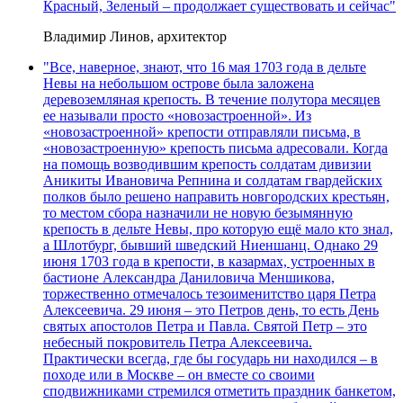
Красный, Зеленый – продолжает существовать и сейчас"
Владимир Линов, архитектор
"Все, наверное, знают, что 16 мая 1703 года в дельте
Невы на небольшом острове была заложена
деревоземляная крепость. В течение полутора месяцев
ее называли просто «новозастроенной». Из
«новозастроенной» крепости отправляли письма, в
«новозастроенную» крепость письма адресовали. Когда
на помощь возводившим крепость солдатам дивизии
Аникиты Ивановича Репнина и солдатам гвардейских
полков было решено направить новгородских крестьян,
то местом сбора назначили не новую безымянную
крепость в дельте Невы, про которую ещё мало кто знал,
а Шлотбург, бывший шведский Ниеншанц. Однако 29
июня 1703 года в крепости, в казармах, устроенных в
бастионе Александра Даниловича Меншикова,
торжественно отмечалось тезоименитство царя Петра
Алексеевича. 29 июня – это Петров день, то есть День
святых апостолов Петра и Павла. Святой Петр – это
небесный покровитель Петра Алексеевича.
Практически всегда, где бы государь ни находился – в
походе или в Москве – он вместе со своими
сподвижниками стремился отметить праздник банкетом,