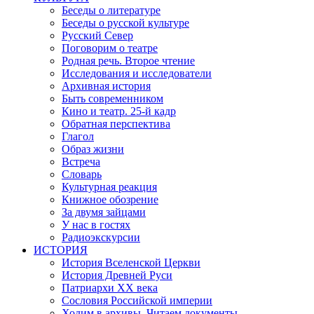
Беседы о литературе
Беседы о русской культуре
Русский Север
Поговорим о театре
Родная речь. Второе чтение
Исследования и исследователи
Архивная история
Быть современником
Кино и театр. 25-й кадр
Обратная перспектива
Глагол
Образ жизни
Встреча
Словарь
Культурная реакция
Книжное обозрение
За двумя зайцами
У нас в гостях
Радиоэкскурсии
ИСТОРИЯ
История Вселенской Церкви
История Древней Руси
Патриархи XX века
Сословия Российской империи
Ходим в архивы. Читаем документы