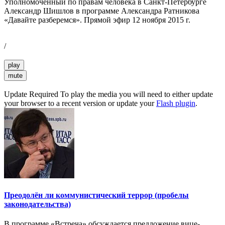
Уполномоченный по правам человека в Санкт-Петербурге
Александр Шишлов в программе Александра Ратникова
«Давайте разберемся». Прямой эфир 12 ноября 2015 г.
/
play
mute
Update Required
To play the media you will need to either update
your browser to a recent version or update your
Flash plugin
.
Преодолён ли коммунистический террор (пробелы
законодательства)
В программе «Встреча» обсуждается предложение вице-