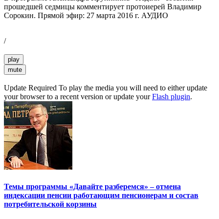
прошедшей седмицы комментирует протоиерей Владимир
Сорокин. Прямой эфир: 27 марта 2016 г. АУДИО
/
play
mute
Update Required
To play the media you will need to either update
your browser to a recent version or update your
Flash plugin
.
Темы программы «Давайте разберемся» – отмена
индексации пенсии работающим пенсионерам и состав
потребительской корзины