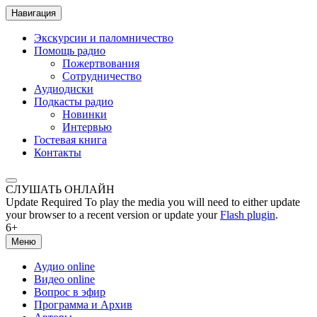
Навигация
Экскурсии и паломничество
Помощь радио
Пожертвования
Сотрудничество
Аудиодиски
Подкасты радио
Новинки
Интервью
Гостевая книга
Контакты
СЛУШАТЬ ОНЛАЙН
Update Required
To play the media you will need to either update
your browser to a recent version or update your
Flash plugin
.
6+
Меню
Аудио online
Видео online
Вопрос в эфир
Программа и Архив