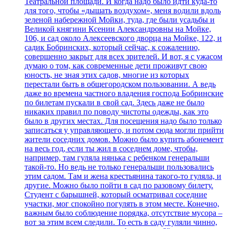
Театральной площади. И когда надо было идти куда-то
для того, чтобы «дышать воздухом», меня водили вдоль
зеленой набережной Мойки, туда, где были усадьбы и
Великой княгини Ксении Александровны на Мойке,
106, и сад около Алексеевского дворца на Мойке, 122, и
садик Бобринских, который сейчас, к сожалению,
совершенно закрыт для всех зрителей. И вот, я с ужасом
думаю о том, как современные дети проживут свою
юность, не зная этих садов, многие из которых
перестали быть в общегородском пользовании. А ведь
даже во времена частного владения господа Бобринские
по билетам пускали в свой сад. Здесь даже не было
никаких правил по поводу чистоты одежды, как это
было в других местах. Для посещения надо было только
записаться у управляющего, и потом сюда могли прийти
жители соседних домов. Можно было купить абонемент
на весь год, если ты жил в соседнем доме, чтобы,
например, там гуляла нянька с ребенком генеральши
такой-то. Но ведь не только генеральши пользовались
этим садом. Там и жена крестьянина такого-то гуляла, и
другие. Можно было пойти в сад по разовому билету.
Студент с барышней, который осматривал соседние
участки, мог спокойно погулять в этом месте. Конечно,
важным было соблюдение порядка, отсутствие мусора –
вот за этим всем следили. То есть в саду гуляли чинно,