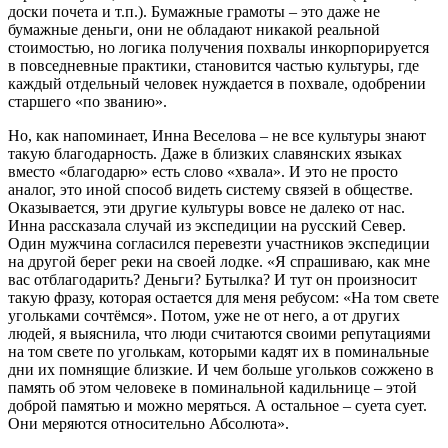
доски почета и т.п.). Бумажные грамоты – это даже не
бумажные деньги, они не обладают никакой реальной
стоимостью, но логика получения похвалы инкорпорируется
в повседневные практики, становится частью культуры, где
каждый отдельный человек нуждается в похвале, одобрении
старшего «по званию».
Но, как напоминает, Инна Веселова – не все культуры знают
такую благодарность. Даже в близких славянских языках
вместо «благодарю» есть слово «хвала». И это не просто
аналог, это иной способ видеть систему связей в обществе.
Оказывается, эти другие культуры вовсе не далеко от нас.
Инна рассказала случай из экспедиции на русский Север.
Один мужчина согласился перевезти участников экспедиции
на другой берег реки на своей лодке. «Я спрашиваю, как мне
вас отблагодарить? Деньги? Бутылка? И тут он произносит
такую фразу, которая остается для меня ребусом: «На том свете
угольками сочтёмся». Потом, уже не от него, а от других
людей, я выяснила, что люди считаются своими репутациями
на том свете по уголькам, которыми кадят их в поминальные
дни их помнящие близкие. И чем больше угольков сожжено в
память об этом человеке в поминальной кадильнице – этой
доброй памятью и можно меряться. А остальное – суета сует.
Они меряются относительно Абсолюта».