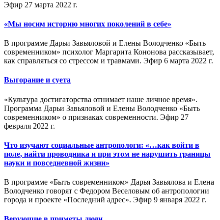
Эфир 27 марта 2022 г.
«Мы носим историю многих поколений в себе»
В программе Дарьи Завьяловой и Елены Володченко «Быть
современником» психолог Маргарита Кононова рассказывает,
как справляться со стрессом и травмами. Эфир 6 марта 2022 г.
Выгорание и суета
«Культура достигаторства отнимает наше личное время».
Программа Дарьи Завьяловой и Елены Володченко «Быть
современником» о признаках современности. Эфир 27
февраля 2022 г.
Что изучают социальные антропологи: «…как войти в
поле, найти проводника и при этом не нарушить границы
науки и повседневной жизни»
В программе «Быть современником» Дарья Завьялова и Елена
Володченко говорят с Федором Веселовым об антропологии
города и проекте «Последний адрес». Эфир 9 января 2022 г.
Верующие в приметы люди