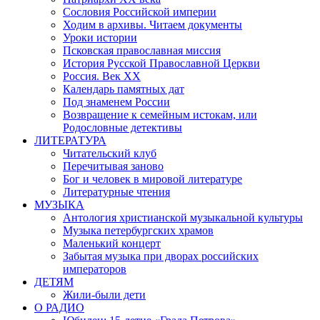
Сословия Российской империи
Ходим в архивы. Читаем документы
Уроки истории
Псковская православная миссия
История Русской Православной Церкви
Россия. Век ХХ
Календарь памятных дат
Под знаменем России
Возвращение к семейным истокам, или
Родословные детективы
ЛИТЕРАТУРА
Читательский клуб
Перечитывая заново
Бог и человек в мировой литературе
Литературные чтения
МУЗЫКА
Антология христианской музыкальной культуры
Музыка петербургских храмов
Маленький концерт
Забытая музыка при дворах российских
императоров
ДЕТЯМ
Жили-были дети
О РАДИО