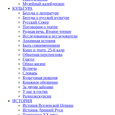
Музейный калейдоскоп
КУЛЬТУРА
Беседы о литературе
Беседы о русской культуре
Русский Север
Поговорим о театре
Родная речь. Второе чтение
Исследования и исследователи
Архивная история
Быть современником
Кино и театр. 25-й кадр
Обратная перспектива
Глагол
Образ жизни
Встреча
Словарь
Культурная реакция
Книжное обозрение
За двумя зайцами
У нас в гостях
Радиоэкскурсии
ИСТОРИЯ
История Вселенской Церкви
История Древней Руси
Патриархи XX века