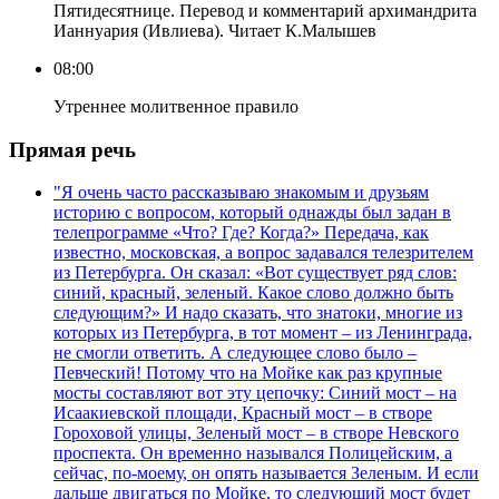
Пятидесятнице. Перевод и комментарий архимандрита
Ианнуария (Ивлиева). Читает К.Малышев
08:00
Утреннее молитвенное правило
Прямая речь
"Я очень часто рассказываю знакомым и друзьям
историю с вопросом, который однажды был задан в
телепрограмме «Что? Где? Когда?» Передача, как
известно, московская, а вопрос задавался телезрителем
из Петербурга. Он сказал: «Вот существует ряд слов:
синий, красный, зеленый. Какое слово должно быть
следующим?» И надо сказать, что знатоки, многие из
которых из Петербурга, в тот момент – из Ленинграда,
не смогли ответить. А следующее слово было –
Певческий! Потому что на Мойке как раз крупные
мосты составляют вот эту цепочку: Синий мост – на
Исаакиевской площади, Красный мост – в створе
Гороховой улицы, Зеленый мост – в створе Невского
проспекта. Он временно назывался Полицейским, а
сейчас, по-моему, он опять называется Зеленым. И если
дальше двигаться по Мойке, то следующий мост будет