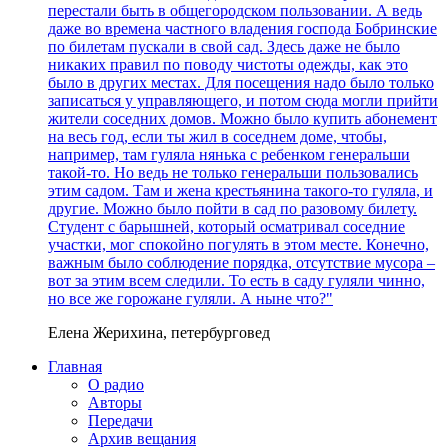
перестали быть в общегородском пользовании. А ведь
даже во времена частного владения господа Бобринские
по билетам пускали в свой сад. Здесь даже не было
никаких правил по поводу чистоты одежды, как это
было в других местах. Для посещения надо было только
записаться у управляющего, и потом сюда могли прийти
жители соседних домов. Можно было купить абонемент
на весь год, если ты жил в соседнем доме, чтобы,
например, там гуляла нянька с ребенком генеральши
такой-то. Но ведь не только генеральши пользовались
этим садом. Там и жена крестьянина такого-то гуляла, и
другие. Можно было пойти в сад по разовому билету.
Студент с барышней, который осматривал соседние
участки, мог спокойно погулять в этом месте. Конечно,
важным было соблюдение порядка, отсутствие мусора –
вот за этим всем следили. То есть в саду гуляли чинно,
но все же горожане гуляли. А ныне что?"
Елена Жерихина, петербурговед
Главная
О радио
Авторы
Передачи
Архив вещания