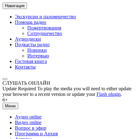
Навигация
Экскурсии и паломничество
Помощь радио
Пожертвования
Сотрудничество
Аудиодиски
Подкасты радио
Новинки
Интервью
Гостевая книга
Контакты
СЛУШАТЬ ОНЛАЙН
Update Required
To play the media you will need to either update
your browser to a recent version or update your
Flash plugin
.
6+
Меню
Аудио online
Видео online
Вопрос в эфир
Программа и Архив