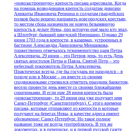
«новозастроенную» крепость письма адресовали. Когда
на помощь возводившим крепость солдатам дивизии
Аникиты Ивановича Репнина и солдатам гвардейских
полков было решено направить новгородских крестьян,
то местом сбора назначили не новую безымянную
крепость в дельте Невы, про которую ещё мало кто знал,
а Шлотбург, бывший шведский Ниеншанц. Однако 29
июня 1703 года в крепости, в казармах, устроенных в
бастионе Александра Даниловича Меншикова,
торжественно отмечалось тезоименитство царя Петра
Алексеевича. 29 июня – это Петров день, то есть День
святых апостолов Петра и Павла. Святой Петр – это
небесный покровитель Петра Алексеевича.
Практически всегда, где бы государь ни находился – в
походе или в Москве – он вместе со своими
сподвижниками стремился отметить праздник банкетом,
весело провести день вместе со своими ближайшими
соратниками. И если еще 28 июня крепость была
«новозастроенная», то 29 июня она уже получает имя
Санкт-Петербург (Санктпитербурх). С этого времени
письма, которые отправляют из крепости и которые
получают на берегах Невы, в качестве адреса имеют
обозначение: Санкт-Петербург. Но такое полное
название тоже не всегда употреблялось. В тех же
документах, и в переписке, и в первой русской газете