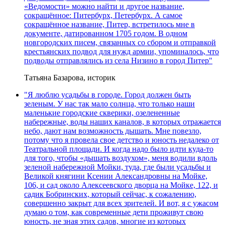
«Ведомости» можно найти и другое название,
сокращённое: Питербурх, Петербурх. А самое
сокращённое название, Питер, встретилось мне в
документе, датированном 1705 годом. В одном
новгородских писем, связанных со сбором и отправкой
крестьянских подвод для нужд армии, упоминалось, что
подводы отправлялись из села Низино в город Питер"
Татьяна Базарова, историк
"Я люблю усадьбы в городе. Город должен быть
зеленым. У нас так мало солнца, что только наши
маленькие городские скверики, озелененные
набережные, воды наших каналов, в которых отражается
небо, дают нам возможность дышать. Мне повезло,
потому что я провела свое детство и юность недалеко от
Театральной площади. И когда надо было идти куда-то
для того, чтобы «дышать воздухом», меня водили вдоль
зеленой набережной Мойки, туда, где были усадьбы и
Великой княгини Ксении Александровны на Мойке,
106, и сад около Алексеевского дворца на Мойке, 122, и
садик Бобринских, который сейчас, к сожалению,
совершенно закрыт для всех зрителей. И вот, я с ужасом
думаю о том, как современные дети проживут свою
юность, не зная этих садов, многие из которых