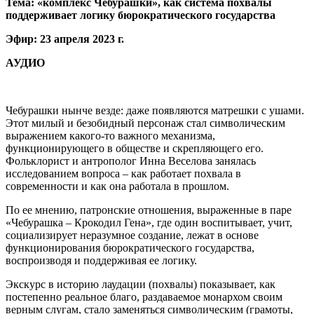
Тема: «комплекс Чебурашки», как система похвалы
поддерживает логику бюрократического государства
Эфир: 23 апреля 2023 г.
АУДИО
Чебурашки нынче везде: даже появляются матрешки с ушами.
Этот милый и безобидный персонаж стал символическим
выражением какого-то важного механизма,
функционирующего в обществе и скрепляющего его.
Фольклорист и антрополог Инна Веселова занялась
исследованием вопроса – как работает похвала в
современности и как она работала в прошлом.
По ее мнению, патронские отношения, выраженные в паре
«Чебурашка – Крокодил Гена», где один воспитывает, учит,
социализирует неразумное создание, лежат в основе
функционирования бюрократического государства,
воспроизводя и поддерживая ее логику.
Экскурс в историю лаудации (похвалы) показывает, как
постепенно реальное благо, раздаваемое монархом своим
верным слугам, стало заменяться символическим (грамоты,