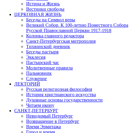
Истина и Жизнь
Вестники свободы
ЦЕРКОВНАЯ ЖИЗНЬ
Беседы на Символ веры
Великий Собор. К 100-летию Поместного Собора
Русской Православной Церкви 1917-1918
Колонка главного редактора
Санкт-Петербургская митрополия
Тихвинский дневник
Беседы пастыря
Экклесия
Пастырский час
Молитвенные правила
Пальмовник
Служение
ЛЕКТОРИЙ
Русская религиозная философия
История христианского искусства
Духовные основы государственности
Читаем икону
САНКТ-ПЕТЕРБУРГ
Невидимый Петербург
Возвращение в Петербург
Время Эрмитажа
Город и время