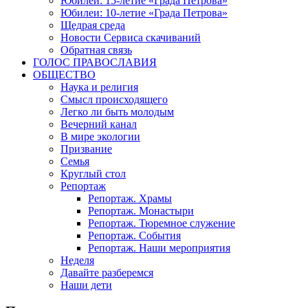
Юбилеи: 15-летие «Града Петрова»
Юбилеи: 10-летие «Града Петрова»
Щедрая среда
Новости Сервиса скачиваний
Обратная связь
ГОЛОС ПРАВОСЛАВИЯ
ОБЩЕСТВО
Наука и религия
Смысл происходящего
Легко ли быть молодым
Вечерний канал
В мире экологии
Призвание
Семья
Круглый стол
Репортаж
Репортаж. Храмы
Репортаж. Монастыри
Репортаж. Тюремное служение
Репортаж. События
Репортаж. Наши мероприятия
Неделя
Давайте разберемся
Наши дети