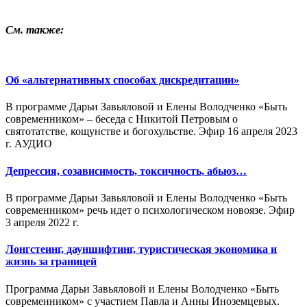
См. также:
Об «альтернативных способах дискредитации»
В программе Дарьи Завьяловой и Елены Володченко «Быть
современником» – беседа с Никитой Петровым о
святотатстве, кощунстве и богохульстве. Эфир 16 апреля 2023
г. АУДИО
Депрессия, созависимость, токсичность, абьюз…
В программе Дарьи Завьяловой и Елены Володченко «Быть
современником» речь идет о психологическом новоязе. Эфир
3 апреля 2022 г.
Лонгстеинг, дауншифтинг, туристическая экономика и
жизнь за границей
Программа Дарьи Завьяловой и Елены Володченко «Быть
современником» с участием Павла и Анны Иноземцевых.