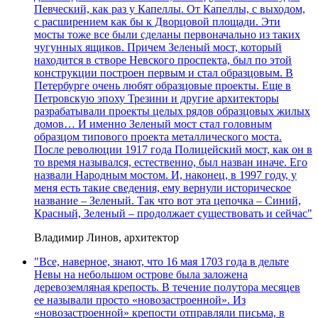
Певческий, как раз у Капеллы. От Капеллы, с выходом,
с расширением как бы к Дворцовой площади. Эти
мосты тоже все были сделаны первоначально из таких
чугунных ящиков. Причем Зеленый мост, который
находится в створе Невского проспекта, был по этой
конструкции построен первым и стал образцовым. В
Петербурге очень любят образцовые проекты. Еще в
Петровскую эпоху Трезини и другие архитекторы
разрабатывали проекты целых рядов образцовых жилых
домов… И именно Зеленый мост стал головным
образцом типового проекта металлического моста.
После революции 1917 года Полицейский мост, как он в
то время назывался, естественно, был назван иначе. Его
назвали Народным мостом. И, наконец, в 1997 году, у
меня есть такие сведения, ему вернули историческое
название – Зеленый. Так что вот эта цепочка – Синий,
Красный, Зеленый – продолжает существовать и сейчас"
Владимир Линов, архитектор
"Все, наверное, знают, что 16 мая 1703 года в дельте
Невы на небольшом острове была заложена
деревоземляная крепость. В течение полутора месяцев
ее называли просто «новозастроенной». Из
«новозастроенной» крепости отправляли письма, в