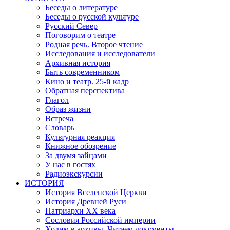
Беседы о литературе
Беседы о русской культуре
Русский Север
Поговорим о театре
Родная речь. Второе чтение
Исследования и исследователи
Архивная история
Быть современником
Кино и театр. 25-й кадр
Обратная перспектива
Глагол
Образ жизни
Встреча
Словарь
Культурная реакция
Книжное обозрение
За двумя зайцами
У нас в гостях
Радиоэкскурсии
ИСТОРИЯ
История Вселенской Церкви
История Древней Руси
Патриархи XX века
Сословия Российской империи
Ходим в архивы. Читаем документы