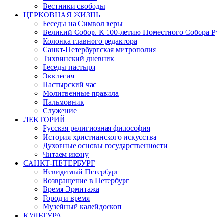
Вестники свободы
ЦЕРКОВНАЯ ЖИЗНЬ
Беседы на Символ веры
Великий Собор. К 100-летию Поместного Собора Р
Колонка главного редактора
Санкт-Петербургская митрополия
Тихвинский дневник
Беседы пастыря
Экклесия
Пастырский час
Молитвенные правила
Пальмовник
Служение
ЛЕКТОРИЙ
Русская религиозная философия
История христианского искусства
Духовные основы государственности
Читаем икону
САНКТ-ПЕТЕРБУРГ
Невидимый Петербург
Возвращение в Петербург
Время Эрмитажа
Город и время
Музейный калейдоскоп
КУЛЬТУРА