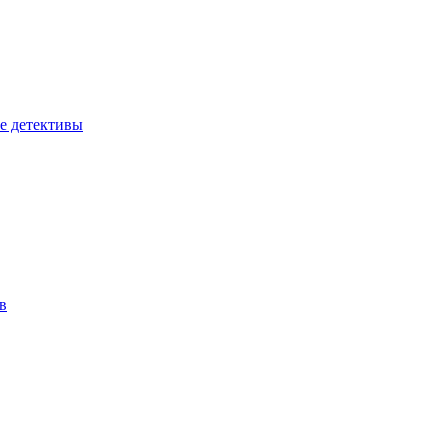
е детективы
в