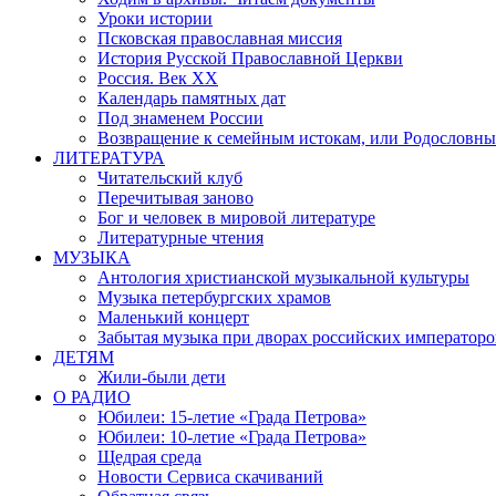
Уроки истории
Псковская православная миссия
История Русской Православной Церкви
Россия. Век ХХ
Календарь памятных дат
Под знаменем России
Возвращение к семейным истокам, или Родословны
ЛИТЕРАТУРА
Читательский клуб
Перечитывая заново
Бог и человек в мировой литературе
Литературные чтения
МУЗЫКА
Антология христианской музыкальной культуры
Музыка петербургских храмов
Маленький концерт
Забытая музыка при дворах российских императоро
ДЕТЯМ
Жили-были дети
О РАДИО
Юбилеи: 15-летие «Града Петрова»
Юбилеи: 10-летие «Града Петрова»
Щедрая среда
Новости Сервиса скачиваний