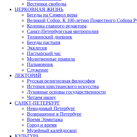
Вестники свободы
ЦЕРКОВНАЯ ЖИЗНЬ
Беседы на Символ веры
Великий Собор. К 100-летию Поместного Собора Р
Колонка главного редактора
Санкт-Петербургская митрополия
Тихвинский дневник
Беседы пастыря
Экклесия
Пастырский час
Молитвенные правила
Пальмовник
Служение
ЛЕКТОРИЙ
Русская религиозная философия
История христианского искусства
Духовные основы государственности
Читаем икону
САНКТ-ПЕТЕРБУРГ
Невидимый Петербург
Возвращение в Петербург
Время Эрмитажа
Город и время
Музейный калейдоскоп
КУЛЬТУРА