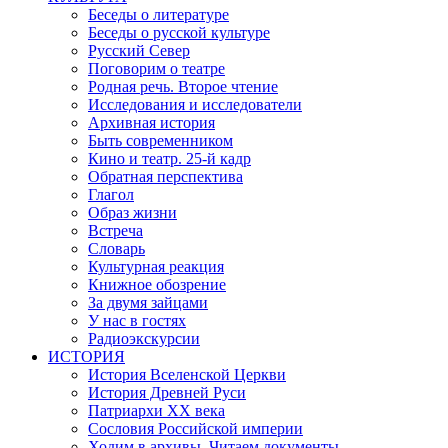
Беседы о литературе
Беседы о русской культуре
Русский Север
Поговорим о театре
Родная речь. Второе чтение
Исследования и исследователи
Архивная история
Быть современником
Кино и театр. 25-й кадр
Обратная перспектива
Глагол
Образ жизни
Встреча
Словарь
Культурная реакция
Книжное обозрение
За двумя зайцами
У нас в гостях
Радиоэкскурсии
ИСТОРИЯ
История Вселенской Церкви
История Древней Руси
Патриархи XX века
Сословия Российской империи
Ходим в архивы. Читаем документы