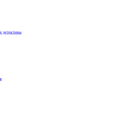
е детективы
в