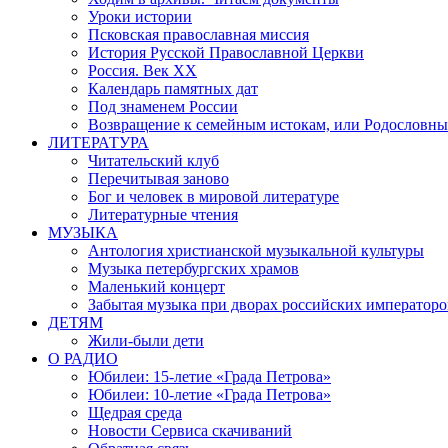
Уроки истории
Псковская православная миссия
История Русской Православной Церкви
Россия. Век ХХ
Календарь памятных дат
Под знаменем России
Возвращение к семейным истокам, или Родословны
ЛИТЕРАТУРА
Читательский клуб
Перечитывая заново
Бог и человек в мировой литературе
Литературные чтения
МУЗЫКА
Антология христианской музыкальной культуры
Музыка петербургских храмов
Маленький концерт
Забытая музыка при дворах российских императоро
ДЕТЯМ
Жили-были дети
О РАДИО
Юбилеи: 15-летие «Града Петрова»
Юбилеи: 10-летие «Града Петрова»
Щедрая среда
Новости Сервиса скачиваний