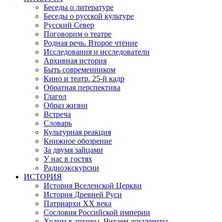
Беседы о литературе
Беседы о русской культуре
Русский Север
Поговорим о театре
Родная речь. Второе чтение
Исследования и исследователи
Архивная история
Быть современником
Кино и театр. 25-й кадр
Обратная перспектива
Глагол
Образ жизни
Встреча
Словарь
Культурная реакция
Книжное обозрение
За двумя зайцами
У нас в гостях
Радиоэкскурсии
ИСТОРИЯ
История Вселенской Церкви
История Древней Руси
Патриархи XX века
Сословия Российской империи
Ходим в архивы. Читаем документы