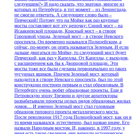
следующим?» И надо сказать, что знатоки, многие из
которых из Петербурга, в тот момент – из Ленинграда,
не смогли ответить. А следующее слово было –
Певческий! Потому что на Мойке как раз крупные
мосты составляют вот эту цепочку: Синий мост – на
Исаакиевской площади, Красный мост – в створе
Гороховой улицы, Зеленый мост – в створе Невского
проспекта. Он временно назывался Полицейским, а
сейчас, по-моему, он опять называется Зеленым. И если
дальше двигаться по Мойке, то следующий мост будет
Певческий, как раз у Капеллы. От Капеллы, с выходом,
с расширением как бы к Дворцовой площади. Эти
мосты тоже все были сделаны первоначально из таких
чугунных ящиков. Причем Зеленый мост, который
находится в створе Невского проспекта, был по этой
конструкции построен первым и стал образцовым. В
Петербурге очень любят образцовые проекты. Еще в
Петровскую эпоху Трезини и другие архитекторы
разрабатывали проекты целых рядов образцовых жилых
домов… И именно Зеленый мост стал головным
образцом типового проекта металлического моста.
После революции 1917 года Полицейский мост, как он в
то время назывался, естественно, был назван иначе. Его
назвали Народным мостом. И, наконец, в 1997 году, у
меня есть такие сведения, ему вернули историческое