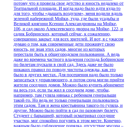
потому что я провела свое детство и юность недалеко от
Театральной площади. И когда надо было идти куда-то
для того, чтобы «дышать воздухом», меня водили вдоль
зеленой набережной Мойки, туда, где были усадьбы и
Великой княгини Ксении Александровны на Мойке,
106, и сад около Алексеевского дворца на Мойке, 122, и
садик Бобринских, который сейчас, к сожалению,
совершенно закрыт для всех зрителей. И вот, я с ужасом
думаю о том, как современные дети проживут свою
юность, не зная этих садов, многие из которых
перестали быть в общегородском пользовании. А ведь
даже во времена частного владения господа Бобринские
по билетам пускали в свой сад. Здесь даже не было
никаких правил по поводу чистоты одежды, как это
было в других местах. Для посещения надо было только
записаться у управляющего, и потом сюда могли прийти
жители соседних домов. Можно было купить абонемент
на весь год, если ты жил в соседнем доме, чтобы,
например, там гуляла нянька с ребенком генеральши
такой-то. Но ведь не только генеральши пользовались
этим садом. Там и жена крестьянина такого-то гуляла, и
другие. Можно было пойти в сад по разовому билету.
Студент с барышней, который осматривал соседние
участки, мог спокойно погулять в этом месте. Конечно,
важным было соблюдение порядка, отсутствие мусора –