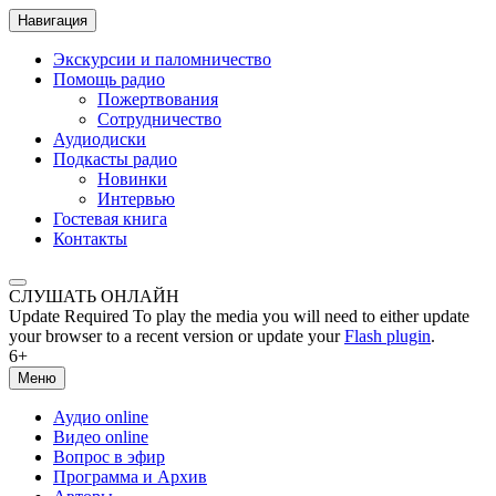
Навигация
Экскурсии и паломничество
Помощь радио
Пожертвования
Сотрудничество
Аудиодиски
Подкасты радио
Новинки
Интервью
Гостевая книга
Контакты
СЛУШАТЬ ОНЛАЙН
Update Required
To play the media you will need to either update
your browser to a recent version or update your
Flash plugin
.
6+
Меню
Аудио online
Видео online
Вопрос в эфир
Программа и Архив