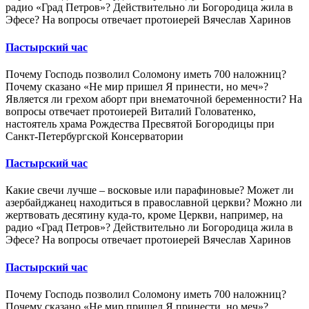
радио «Град Петров»? Действительно ли Богородица жила в
Эфесе? На вопросы отвечает протоиерей Вячеслав Харинов
Пастырский час
Почему Господь позволил Соломону иметь 700 наложниц?
Почему сказано «Не мир пришел Я принести, но меч»?
Является ли грехом аборт при внематочной беременности? На
вопросы отвечает протоиерей Виталий Головатенко,
настоятель храма Рождества Пресвятой Богородицы при
Санкт-Петербургской Консерватории
Пастырский час
Какие свечи лучше – восковые или парафиновые? Может ли
азербайджанец находиться в православной церкви? Можно ли
жертвовать десятину куда-то, кроме Церкви, например, на
радио «Град Петров»? Действительно ли Богородица жила в
Эфесе? На вопросы отвечает протоиерей Вячеслав Харинов
Пастырский час
Почему Господь позволил Соломону иметь 700 наложниц?
Почему сказано «Не мир пришел Я принести, но меч»?