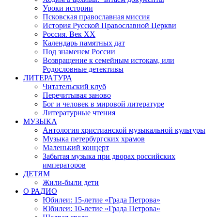
Уроки истории
Псковская православная миссия
История Русской Православной Церкви
Россия. Век ХХ
Календарь памятных дат
Под знаменем России
Возвращение к семейным истокам, или
Родословные детективы
ЛИТЕРАТУРА
Читательский клуб
Перечитывая заново
Бог и человек в мировой литературе
Литературные чтения
МУЗЫКА
Антология христианской музыкальной культуры
Музыка петербургских храмов
Маленький концерт
Забытая музыка при дворах российских
императоров
ДЕТЯМ
Жили-были дети
О РАДИО
Юбилеи: 15-летие «Града Петрова»
Юбилеи: 10-летие «Града Петрова»