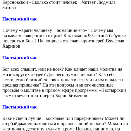
Керсновской «Сколько стоит человек». Читает Людмила
Зотова
Пастырский час
Почему «враги человеку – домашние его»? Почему мы
называем священника отцом? Как помочь 90-летней бабушке
поверить в Бога? На вопросы отвечает протоиерей Вячеслав
Харинов
Пастырский час
Бог всех слышит, или не всех? Как влияет наша молитва на
жизнь других людей? Для чего нужны церкви? Как себя
вести, если близкий человек попал в секту или им овладела
вредная привычка? На эти вопросы и многочисленные
просьбы о молитве в прямом эфире программы «Пастырский
час» отвечает протоиерей Борис Безменов
Пастырский час
Какие свечи лучше – восковые или парафиновые? Может ли
азербайджанец находиться в православной церкви? Можно ли
жертвовать десятину куда-то, кроме Церкви, например, на