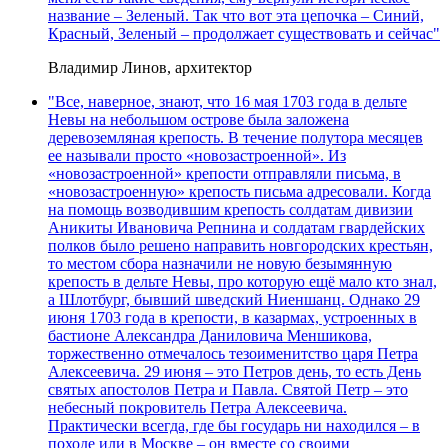
название – Зеленый. Так что вот эта цепочка – Синий,
Красный, Зеленый – продолжает существовать и сейчас"
Владимир Линов, архитектор
"Все, наверное, знают, что 16 мая 1703 года в дельте
Невы на небольшом острове была заложена
деревоземляная крепость. В течение полутора месяцев
ее называли просто «новозастроенной». Из
«новозастроенной» крепости отправляли письма, в
«новозастроенную» крепость письма адресовали. Когда
на помощь возводившим крепость солдатам дивизии
Аникиты Ивановича Репнина и солдатам гвардейских
полков было решено направить новгородских крестьян,
то местом сбора назначили не новую безымянную
крепость в дельте Невы, про которую ещё мало кто знал,
а Шлотбург, бывший шведский Ниеншанц. Однако 29
июня 1703 года в крепости, в казармах, устроенных в
бастионе Александра Даниловича Меншикова,
торжественно отмечалось тезоименитство царя Петра
Алексеевича. 29 июня – это Петров день, то есть День
святых апостолов Петра и Павла. Святой Петр – это
небесный покровитель Петра Алексеевича.
Практически всегда, где бы государь ни находился – в
походе или в Москве – он вместе со своими