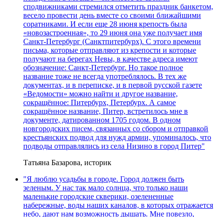
сподвижниками стремился отметить праздник банкетом,
весело провести день вместе со своими ближайшими
соратниками. И если еще 28 июня крепость была
«новозастроенная», то 29 июня она уже получает имя
Санкт-Петербург (Санктпитербурх). С этого времени
письма, которые отправляют из крепости и которые
получают на берегах Невы, в качестве адреса имеют
обозначение: Санкт-Петербург. Но такое полное
название тоже не всегда употреблялось. В тех же
документах, и в переписке, и в первой русской газете
«Ведомости» можно найти и другое название,
сокращённое: Питербурх, Петербурх. А самое
сокращённое название, Питер, встретилось мне в
документе, датированном 1705 годом. В одном
новгородских писем, связанных со сбором и отправкой
крестьянских подвод для нужд армии, упоминалось, что
подводы отправлялись из села Низино в город Питер"
Татьяна Базарова, историк
"Я люблю усадьбы в городе. Город должен быть
зеленым. У нас так мало солнца, что только наши
маленькие городские скверики, озелененные
набережные, воды наших каналов, в которых отражается
небо, дают нам возможность дышать. Мне повезло,