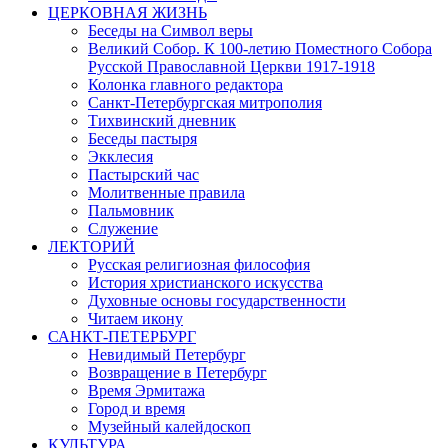
ЦЕРКОВНАЯ ЖИЗНЬ
Беседы на Символ веры
Великий Собор. К 100-летию Поместного Собора
Русской Православной Церкви 1917-1918
Колонка главного редактора
Санкт-Петербургская митрополия
Тихвинский дневник
Беседы пастыря
Экклесия
Пастырский час
Молитвенные правила
Пальмовник
Служение
ЛЕКТОРИЙ
Русская религиозная философия
История христианского искусства
Духовные основы государственности
Читаем икону
САНКТ-ПЕТЕРБУРГ
Невидимый Петербург
Возвращение в Петербург
Время Эрмитажа
Город и время
Музейный калейдоскоп
КУЛЬТУРА