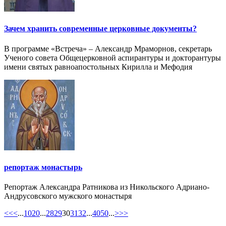
Зачем хранить современные церковные документы?
В программе «Встреча» – Александр Мраморнов, секретарь
Ученого совета Общецерковной аспирантуры и докторантуры
имени святых равноапостольных Кирилла и Мефодия
репортаж монастырь
Репортаж Александра Ратникова из Никольского Адриано-
Андрусовского мужского монастыря
<<
<
...
10
20
...
28
29
30
31
32
...
40
50
...
>
>>