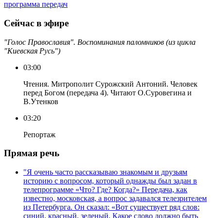
программа передач
Сейчас в эфире
"Голос Православия". Воспоминания паломников (из цикла
"Киевская Русь")
03:00
Чтения. Митрополит Сурожский Антоний. Человек
перед Богом (передача 4). Читают О.Суровегина и
В.Утенков
03:20
Репортаж
Прямая речь
"Я очень часто рассказываю знакомым и друзьям
историю с вопросом, который однажды был задан в
телепрограмме «Что? Где? Когда?» Передача, как
известно, московская, а вопрос задавался телезрителем
из Петербурга. Он сказал: «Вот существует ряд слов:
синий, красный, зеленый. Какое слово должно быть