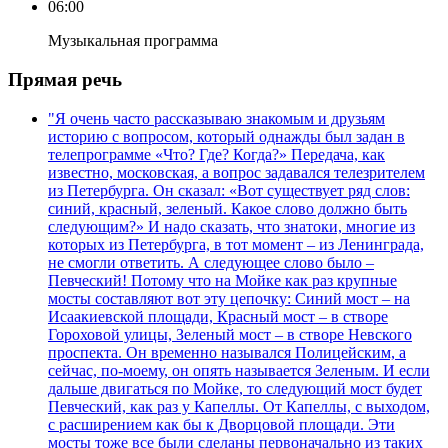
06:00
Музыкальная программа
Прямая речь
"Я очень часто рассказываю знакомым и друзьям
историю с вопросом, который однажды был задан в
телепрограмме «Что? Где? Когда?» Передача, как
известно, московская, а вопрос задавался телезрителем
из Петербурга. Он сказал: «Вот существует ряд слов:
синий, красный, зеленый. Какое слово должно быть
следующим?» И надо сказать, что знатоки, многие из
которых из Петербурга, в тот момент – из Ленинграда,
не смогли ответить. А следующее слово было –
Певческий! Потому что на Мойке как раз крупные
мосты составляют вот эту цепочку: Синий мост – на
Исаакиевской площади, Красный мост – в створе
Гороховой улицы, Зеленый мост – в створе Невского
проспекта. Он временно назывался Полицейским, а
сейчас, по-моему, он опять называется Зеленым. И если
дальше двигаться по Мойке, то следующий мост будет
Певческий, как раз у Капеллы. От Капеллы, с выходом,
с расширением как бы к Дворцовой площади. Эти
мосты тоже все были сделаны первоначально из таких