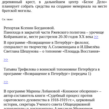
деревянный крест, в дальнейшем центр «Белое Дело»
планирует собрать средства на создание мемориала на месте
братской могилы.
См. также:
Репортаж Ксении Богдановой.
Панихида в закрытой части Ржевского полигона – урочище
Койранкангас, месте расстрелов 20-30 годов XX века
>>
В программе «Возвращение в Петербург» филолог,
специалист по творчеству А.Солженицына и И.Шмелёва
Светлана Шешунова – о топониме «Площадь Восстания»
>>
Татьяна Трефилова о воинской топонимике Петербурга в
программе «Возвращение в Петербург» (передача 1)
>>
В программе Марины Лобановой «Книжное обозрение» –
автор-составитель книги «Судебный процесс против
саратовского духовенства в 1918-1919 гг.», церковный
историк, секретарь Ученого совета Общецерковной
аспирантуры и докторантуры Александр Мраморнов