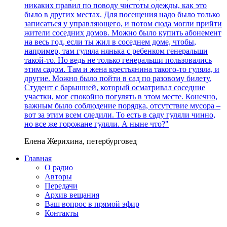
никаких правил по поводу чистоты одежды, как это
было в других местах. Для посещения надо было только
записаться у управляющего, и потом сюда могли прийти
жители соседних домов. Можно было купить абонемент
на весь год, если ты жил в соседнем доме, чтобы,
например, там гуляла нянька с ребенком генеральши
такой-то. Но ведь не только генеральши пользовались
этим садом. Там и жена крестьянина такого-то гуляла, и
другие. Можно было пойти в сад по разовому билету.
Студент с барышней, который осматривал соседние
участки, мог спокойно погулять в этом месте. Конечно,
важным было соблюдение порядка, отсутствие мусора –
вот за этим всем следили. То есть в саду гуляли чинно,
но все же горожане гуляли. А ныне что?"
Елена Жерихина, петербурговед
Главная
О радио
Авторы
Передачи
Архив вещания
Ваш вопрос в прямой эфир
Контакты