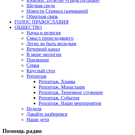
Юбилеи: 10-летие «Града Петрова»
Щедрая среда
Новости Сервиса скачиваний
Обратная связь
ГОЛОС ПРАВОСЛАВИЯ
ОБЩЕСТВО
Наука и религия
Смысл происходящего
Легко ли быть молодым
Вечерний канал
В мире экологии
Призвание
Семья
Круглый стол
Репортаж
Репортаж. Храмы
Репортаж. Монастыри
Репортаж. Тюремное служение
Репортаж. События
Репортаж. Наши мероприятия
Неделя
Давайте разберемся
Наши дети
Помощь радио