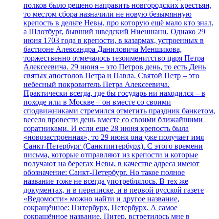
полков было решено направить новгородских крестьян,
то местом сбора назначили не новую безымянную
крепость в дельте Невы, про которую ещё мало кто знал,
а Шлотбург, бывший шведский Ниеншанц. Однако 29
июня 1703 года в крепости, в казармах, устроенных в
бастионе Александра Даниловича Меншикова,
торжественно отмечалось тезоименитство царя Петра
Алексеевича. 29 июня – это Петров день, то есть День
святых апостолов Петра и Павла. Святой Петр – это
небесный покровитель Петра Алексеевича.
Практически всегда, где бы государь ни находился – в
походе или в Москве – он вместе со своими
сподвижниками стремился отметить праздник банкетом,
весело провести день вместе со своими ближайшими
соратниками. И если еще 28 июня крепость была
«новозастроенная», то 29 июня она уже получает имя
Санкт-Петербург (Санктпитербурх). С этого времени
письма, которые отправляют из крепости и которые
получают на берегах Невы, в качестве адреса имеют
обозначение: Санкт-Петербург. Но такое полное
название тоже не всегда употреблялось. В тех же
документах, и в переписке, и в первой русской газете
«Ведомости» можно найти и другое название,
сокращённое: Питербурх, Петербурх. А самое
сокращённое название, Питер, встретилось мне в