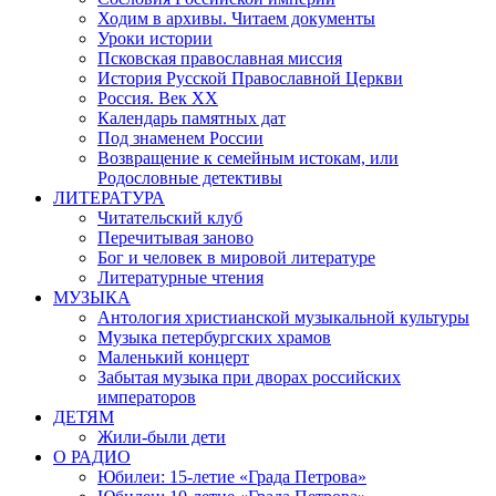
Ходим в архивы. Читаем документы
Уроки истории
Псковская православная миссия
История Русской Православной Церкви
Россия. Век ХХ
Календарь памятных дат
Под знаменем России
Возвращение к семейным истокам, или
Родословные детективы
ЛИТЕРАТУРА
Читательский клуб
Перечитывая заново
Бог и человек в мировой литературе
Литературные чтения
МУЗЫКА
Антология христианской музыкальной культуры
Музыка петербургских храмов
Маленький концерт
Забытая музыка при дворах российских
императоров
ДЕТЯМ
Жили-были дети
О РАДИО
Юбилеи: 15-летие «Града Петрова»