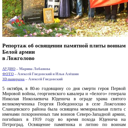
Репортаж об освящении памятной плиты воинам
Белой армии
в Ложголово
АУДИО
– Марина Лобанова
ФОТО
– Алексей Гнедовский и Илья Алёшин
3D-панорама
– Алексей Гнедовский
5 октября, в 80-ю годовщину со дня смерти героя Первой
Мировой войны, георгиевского кавалера и «белого» генерала
Николая Николаевича Юденича в ограде храма святого
великомученика Георгия Победоносца в селе Ложголово
Сланцевского района была освящена мемориальная плита с
именами похороненных там воинов Северо-Западной армии,
погибших в 1919 году во время похода Юденича на
Петроград. Освящение памятника и литию по воинам