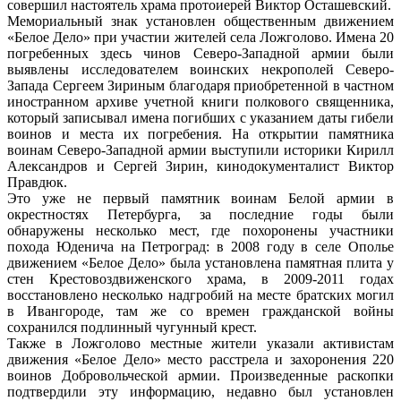
совершил настоятель храма протоиерей Виктор Осташевский.
Мемориальный знак установлен общественным движением
«Белое Дело» при участии жителей села Ложголово. Имена 20
погребенных здесь чинов Северо-Западной армии были
выявлены исследователем воинских некрополей Северо-
Запада Сергеем Зириным благодаря приобретенной в частном
иностранном архиве учетной книги полкового священника,
который записывал имена погибших с указанием даты гибели
воинов и места их погребения. На открытии памятника
воинам Северо-Западной армии выступили историки Кирилл
Александров и Сергей Зирин, кинодокументалист Виктор
Правдюк.
Это уже не первый памятник воинам Белой армии в
окрестностях Петербурга, за последние годы были
обнаружены несколько мест, где похоронены участники
похода Юденича на Петроград: в 2008 году в селе Ополье
движением «Белое Дело» была установлена памятная плита у
стен Крестовоздвиженского храма, в 2009-2011 годах
восстановлено несколько надгробий на месте братских могил
в Ивангороде, там же со времен гражданской войны
сохранился подлинный чугунный крест.
Также в Ложголово местные жители указали активистам
движения «Белое Дело» место расстрела и захоронения 220
воинов Добровольческой армии. Произведенные раскопки
подтвердили эту информацию, недавно был установлен