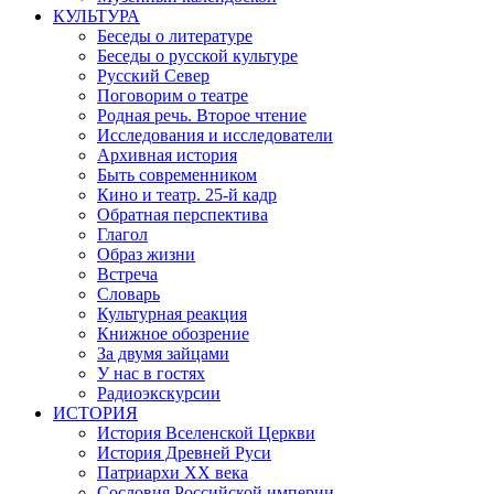
КУЛЬТУРА
Беседы о литературе
Беседы о русской культуре
Русский Север
Поговорим о театре
Родная речь. Второе чтение
Исследования и исследователи
Архивная история
Быть современником
Кино и театр. 25-й кадр
Обратная перспектива
Глагол
Образ жизни
Встреча
Словарь
Культурная реакция
Книжное обозрение
За двумя зайцами
У нас в гостях
Радиоэкскурсии
ИСТОРИЯ
История Вселенской Церкви
История Древней Руси
Патриархи XX века
Сословия Российской империи