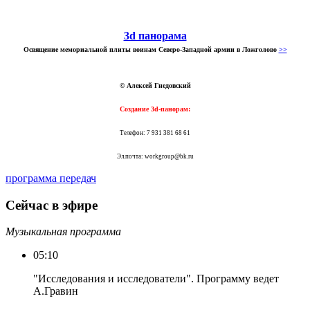
3d панорама
Освящение мемориальной плиты воинам Северо-Западной армии в Ложголово
>>
© Алексей Гнедовский
Создание 3d-панорам:
Телефон: 7 931 381 68 61
Эл.почта: workgroup@bk.ru
программа передач
Сейчас в эфире
Музыкальная программа
05:10
"Исследования и исследователи". Программу ведет
А.Гравин