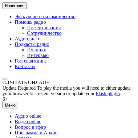
Навигация
Экскурсии и паломничество
Помощь радио
Пожертвования
Сотрудничество
Аудиодиски
Подкасты радио
Новинки
Интервью
Гостевая книга
Контакты
СЛУШАТЬ ОНЛАЙН
Update Required
To play the media you will need to either update
your browser to a recent version or update your
Flash plugin
.
6+
Меню
Аудио online
Видео online
Вопрос в эфир
Программа и Архив