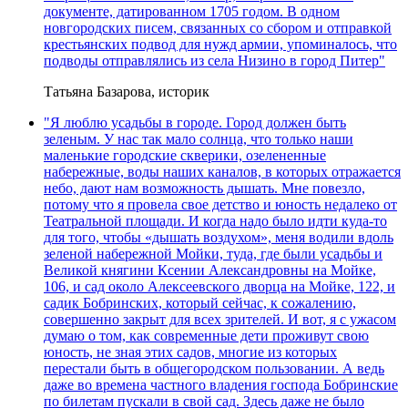
документе, датированном 1705 годом. В одном
новгородских писем, связанных со сбором и отправкой
крестьянских подвод для нужд армии, упоминалось, что
подводы отправлялись из села Низино в город Питер"
Татьяна Базарова, историк
"Я люблю усадьбы в городе. Город должен быть
зеленым. У нас так мало солнца, что только наши
маленькие городские скверики, озелененные
набережные, воды наших каналов, в которых отражается
небо, дают нам возможность дышать. Мне повезло,
потому что я провела свое детство и юность недалеко от
Театральной площади. И когда надо было идти куда-то
для того, чтобы «дышать воздухом», меня водили вдоль
зеленой набережной Мойки, туда, где были усадьбы и
Великой княгини Ксении Александровны на Мойке,
106, и сад около Алексеевского дворца на Мойке, 122, и
садик Бобринских, который сейчас, к сожалению,
совершенно закрыт для всех зрителей. И вот, я с ужасом
думаю о том, как современные дети проживут свою
юность, не зная этих садов, многие из которых
перестали быть в общегородском пользовании. А ведь
даже во времена частного владения господа Бобринские
по билетам пускали в свой сад. Здесь даже не было