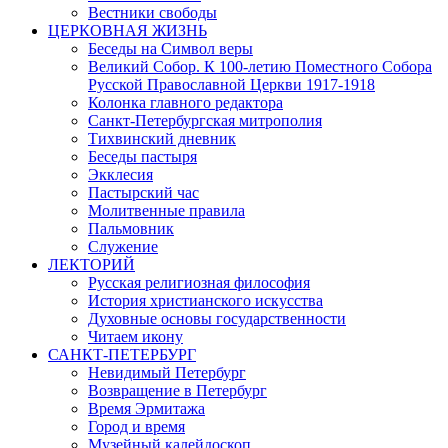
Вестники свободы
ЦЕРКОВНАЯ ЖИЗНЬ
Беседы на Символ веры
Великий Собор. К 100-летию Поместного Собора
Русской Православной Церкви 1917-1918
Колонка главного редактора
Санкт-Петербургская митрополия
Тихвинский дневник
Беседы пастыря
Экклесия
Пастырский час
Молитвенные правила
Пальмовник
Служение
ЛЕКТОРИЙ
Русская религиозная философия
История христианского искусства
Духовные основы государственности
Читаем икону
САНКТ-ПЕТЕРБУРГ
Невидимый Петербург
Возвращение в Петербург
Время Эрмитажа
Город и время
Музейный калейдоскоп