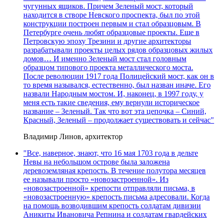
чугунных ящиков. Причем Зеленый мост, который
находится в створе Невского проспекта, был по этой
конструкции построен первым и стал образцовым. В
Петербурге очень любят образцовые проекты. Еще в
Петровскую эпоху Трезини и другие архитекторы
разрабатывали проекты целых рядов образцовых жилых
домов… И именно Зеленый мост стал головным
образцом типового проекта металлического моста.
После революции 1917 года Полицейский мост, как он в
то время назывался, естественно, был назван иначе. Его
назвали Народным мостом. И, наконец, в 1997 году, у
меня есть такие сведения, ему вернули историческое
название – Зеленый. Так что вот эта цепочка – Синий,
Красный, Зеленый – продолжает существовать и сейчас"
Владимир Линов, архитектор
"Все, наверное, знают, что 16 мая 1703 года в дельте
Невы на небольшом острове была заложена
деревоземляная крепость. В течение полутора месяцев
ее называли просто «новозастроенной». Из
«новозастроенной» крепости отправляли письма, в
«новозастроенную» крепость письма адресовали. Когда
на помощь возводившим крепость солдатам дивизии
Аникиты Ивановича Репнина и солдатам гвардейских