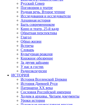
Русский Север
Поговорим о театре
Родная речь. Второе чтение
Исследования и исследователи
Архивная история
Быть современником
Кино и театр. 25-й кадр
Обратная перспектива
Глагол
Образ жизни
Встреча
Словарь
Культурная реакция
Книжное обозрение
За двумя зайцами
У нас в гостях
Радиоэкскурсии
ИСТОРИЯ
История Вселенской Церкви
История Древней Руси
Патриархи XX века
Сословия Российской империи
Ходим в архивы. Читаем документы
Уроки истории
Псковская православная миссия