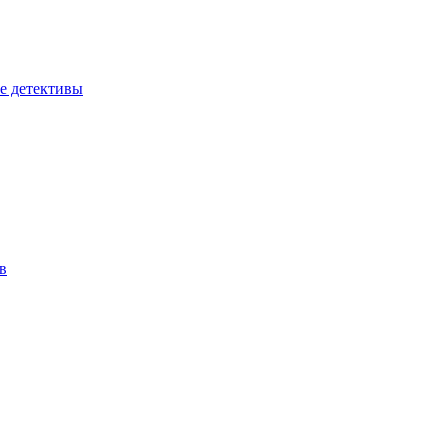
е детективы
в