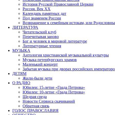
История Русской Православной Церкви
Россия. Век ХХ
Календарь памятных дат
Под знаменем России
Возвращение к семейным истокам, или Родословны
ЛИТЕРАТУРА
Читательский клуб
Перечитывая заново
Бог и человек в мировой литературе
Литературные чтения
МУЗЫКА
Антология христианской музыкальной культуры
Музыка петербургских храмов
Маленький концерт
Забытая музыка при дворах российских императоро
ДЕТЯМ
Жили-были дети
О РАДИО
Юбилеи: 15-летие «Града Петрова»
Юбилеи: 10-летие «Града Петрова»
Щедрая среда
Новости Сервиса скачиваний
Обратная связь
ГОЛОС ПРАВОСЛАВИЯ