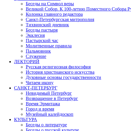
Беседы на Символ веры
Великий Собор. К 100-летию Поместного Собора Р
Колонка главного редактора
Санкт-Петербургская митрополия
Тихвинский дневник
Беседы пастыря
Экклесия
Пастырский час
Молитвенные правила
Пальмовник
Служение
ЛЕКТОРИЙ
Русская религиозная философия
История христианского искусства
Духовные основы государственности
Читаем икону
САНКТ-ПЕТЕРБУРГ
Невидимый Петербург
Возвращение в Петербург
Время Эрмитажа
Город и время
Музейный калейдоскоп
КУЛЬТУРА
Беседы о литературе
Беседы о русской культуре