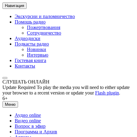
Навигация
Экскурсии и паломничество
Помощь радио
Пожертвования
Сотрудничество
Аудиодиски
Подкасты радио
Новинки
Интервью
Гостевая книга
Контакты
СЛУШАТЬ ОНЛАЙН
Update Required
To play the media you will need to either update
your browser to a recent version or update your
Flash plugin
.
6+
Меню
Аудио online
Видео online
Вопрос в эфир
Программа и Архив