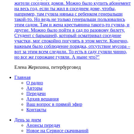
жители соседних домов. Можно было купить абонемент
на весь год, если ты жил в соседнем доме, чтобы,
например, там гуляла нянька с ребенком генеральши
такой-то. Но ведь не только генеральши пользовались
этим садом. Там и жена крестьянина такого-то гуляла, и
другие. Можно было пойти в сад по разовому билету.
Студент с барышней, который осматривал соседние
участки, мог спокойно погулять в этом месте. Конечно,
важным было соблюдение порядка, отсутствие мусора –
вот за этим всем следили. То есть в саду гуляли чинно,
но все же горожане гуляли. А ныне что?"
Елена Жерихина, петербурговед
Главная
О радио
Авторы
Передачи
Архив вещания
Ваш вопрос в прямой эфир
Контакты
День за днем
Анонсы передач
Новое на Сервисе скачиваний