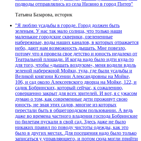
подводы отправлялись из села Низино в город Питер"
Татьяна Базарова, историк
"Я люблю усадьбы в городе. Город должен быть
зеленым. У нас так мало солнца, что только наши
маленькие городские скверики, озелененные
набережные, воды наших каналов, в которых отражается
небо, дают нам возможность дышать. Мне повезло,
потому что я провела свое детство и юность недалеко от
Театральной площади. И когда надо было идти куда-то
для того, чтобы «дышать воздухом», меня водили вдоль
зеленой набережной Мойки, туда, где были усадьбы и
Великой княгини Ксении Александровны на Мойке,
106, и сад около Алексеевского дворца на Мойке, 122, и
садик Бобринских, который сейчас, к сожалению,
совершенно закрыт для всех зрителей. И вот, я с ужасом
думаю о том, как современные дети проживут свою
юность, не зная этих садов, многие из которых
перестали быть в общегородском пользовании. А ведь
даже во времена частного владения господа Бобринские
по билетам пускали в свой сад. Здесь даже не было
никаких правил по поводу чистоты одежды, как это
было в других местах. Для посещения надо было только
записаться у управляющего, и потом сюда могли прийти