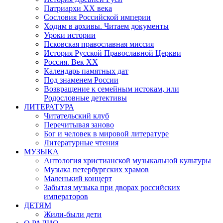
Патриархи XX века
Сословия Российской империи
Ходим в архивы. Читаем документы
Уроки истории
Псковская православная миссия
История Русской Православной Церкви
Россия. Век ХХ
Календарь памятных дат
Под знаменем России
Возвращение к семейным истокам, или
Родословные детективы
ЛИТЕРАТУРА
Читательский клуб
Перечитывая заново
Бог и человек в мировой литературе
Литературные чтения
МУЗЫКА
Антология христианской музыкальной культуры
Музыка петербургских храмов
Маленький концерт
Забытая музыка при дворах российских
императоров
ДЕТЯМ
Жили-были дети