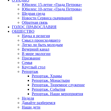
О РАДИО
Юбилеи: 15-летие «Града Петрова»
Юбилеи: 10-летие «Града Петрова»
Щедрая среда
Новости Сервиса скачиваний
Обратная связь
ГОЛОС ПРАВОСЛАВИЯ
ОБЩЕСТВО
Наука и религия
Смысл происходящего
Легко ли быть молодым
Вечерний канал
В мире экологии
Призвание
Семья
Круглый стол
Репортаж
Репортаж. Храмы
Репортаж. Монастыри
Репортаж. Тюремное служение
Репортаж. События
Репортаж. Наши мероприятия
Неделя
Давайте разберемся
Наши дети