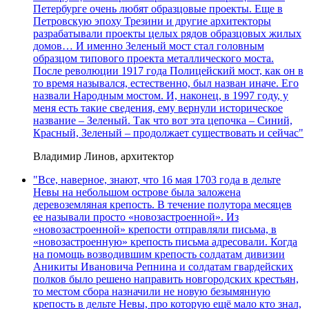
Петербурге очень любят образцовые проекты. Еще в
Петровскую эпоху Трезини и другие архитекторы
разрабатывали проекты целых рядов образцовых жилых
домов… И именно Зеленый мост стал головным
образцом типового проекта металлического моста.
После революции 1917 года Полицейский мост, как он в
то время назывался, естественно, был назван иначе. Его
назвали Народным мостом. И, наконец, в 1997 году, у
меня есть такие сведения, ему вернули историческое
название – Зеленый. Так что вот эта цепочка – Синий,
Красный, Зеленый – продолжает существовать и сейчас"
Владимир Линов, архитектор
"Все, наверное, знают, что 16 мая 1703 года в дельте
Невы на небольшом острове была заложена
деревоземляная крепость. В течение полутора месяцев
ее называли просто «новозастроенной». Из
«новозастроенной» крепости отправляли письма, в
«новозастроенную» крепость письма адресовали. Когда
на помощь возводившим крепость солдатам дивизии
Аникиты Ивановича Репнина и солдатам гвардейских
полков было решено направить новгородских крестьян,
то местом сбора назначили не новую безымянную
крепость в дельте Невы, про которую ещё мало кто знал,