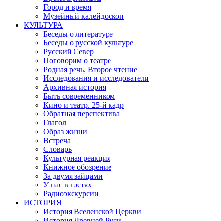
Город и время
Музейный калейдоскоп
КУЛЬТУРА
Беседы о литературе
Беседы о русской культуре
Русский Север
Поговорим о театре
Родная речь. Второе чтение
Исследования и исследователи
Архивная история
Быть современником
Кино и театр. 25-й кадр
Обратная перспектива
Глагол
Образ жизни
Встреча
Словарь
Культурная реакция
Книжное обозрение
За двумя зайцами
У нас в гостях
Радиоэкскурсии
ИСТОРИЯ
История Вселенской Церкви
История Древней Руси