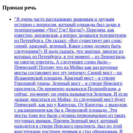
Прямая речь
"Я очень часто рассказываю знакомым и друзьям
историю с вопросом, который однажды был задан в
телепрограмме «Что? Где? Когда?» Передача, как
известно, московская, а вопрос задавался телезрителем
из Петербурга. Он сказал: «Вот существует ряд слов:
синий, красный, зеленый. Какое слово должно быть
следующим?» И надо сказать, что знатоки, многие из
которых из Петербурга, в тот момент – из Ленинграда,
не смогли ответить. А следующее слово было –
Певческий! Потому что на Мойке как раз крупные
мосты составляют вот эту цепочку: Синий мост – на
Исаакиевской площади, Красный мост – в створе
Гороховой улицы, Зеленый мост – в створе Невского
проспекта. Он временно назывался Полицейским, а
сейчас, по-моему, он опять называется Зеленым. И если
дальше двигаться по Мойке, то следующий мост будет
Певческий, как раз у Капеллы. От Капеллы, с выходом,
с расширением как бы к Дворцовой площади. Эти
мосты тоже все были сделаны первоначально из таких
чугунных ящиков. Причем Зеленый мост, который
находится в створе Невского проспекта, был по этой
конструкции построен первым и стал образцовым. В