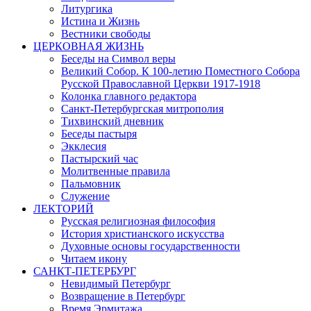
Литургика
Истина и Жизнь
Вестники свободы
ЦЕРКОВНАЯ ЖИЗНЬ
Беседы на Символ веры
Великий Собор. К 100-летию Поместного Собора
Русской Православной Церкви 1917-1918
Колонка главного редактора
Санкт-Петербургская митрополия
Тихвинский дневник
Беседы пастыря
Экклесия
Пастырский час
Молитвенные правила
Пальмовник
Служение
ЛЕКТОРИЙ
Русская религиозная философия
История христианского искусства
Духовные основы государственности
Читаем икону
САНКТ-ПЕТЕРБУРГ
Невидимый Петербург
Возвращение в Петербург
Время Эрмитажа