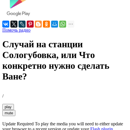
Помочь радио
Случай на станции
Сологубовка, или Что
конкретно нужно сделать
Ване?
/
play
mute
Update Required
To play the media you will need to either update
your browser to a recent version or update your
Flash plugin
.