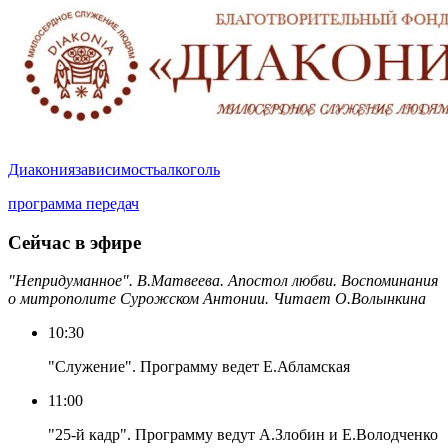
Диакония
зависимость
алкоголь
программа передач
Сейчас в эфире
"Непридуманное". В.Матвеева. Апостол любви. Воспоминания
о митрополите Сурожском Антонии. Читает О.Волынкина
10:30
"Служение". Программу ведет Е.Абламская
11:00
"25-й кадр". Программу ведут А.Злобин и Е.Володченко