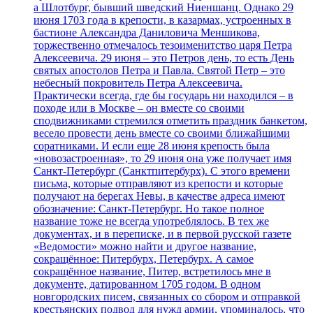
а Шлотбург, бывший шведский Ниеншанц. Однако 29
июня 1703 года в крепости, в казармах, устроенных в
бастионе Александра Даниловича Меншикова,
торжественно отмечалось тезоименитство царя Петра
Алексеевича. 29 июня – это Петров день, то есть День
святых апостолов Петра и Павла. Святой Петр – это
небесный покровитель Петра Алексеевича.
Практически всегда, где бы государь ни находился – в
походе или в Москве – он вместе со своими
сподвижниками стремился отметить праздник банкетом,
весело провести день вместе со своими ближайшими
соратниками. И если еще 28 июня крепость была
«новозастроенная», то 29 июня она уже получает имя
Санкт-Петербург (Санктпитербурх). С этого времени
письма, которые отправляют из крепости и которые
получают на берегах Невы, в качестве адреса имеют
обозначение: Санкт-Петербург. Но такое полное
название тоже не всегда употреблялось. В тех же
документах, и в переписке, и в первой русской газете
«Ведомости» можно найти и другое название,
сокращённое: Питербурх, Петербурх. А самое
сокращённое название, Питер, встретилось мне в
документе, датированном 1705 годом. В одном
новгородских писем, связанных со сбором и отправкой
крестьянских подвод для нужд армии, упоминалось, что