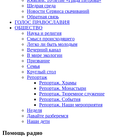
Юбилеи: 10-летие «Града Петрова»
Щедрая среда
Новости Сервиса скачиваний
Обратная связь
ГОЛОС ПРАВОСЛАВИЯ
ОБЩЕСТВО
Наука и религия
Смысл происходящего
Легко ли быть молодым
Вечерний канал
В мире экологии
Призвание
Семья
Круглый стол
Репортаж
Репортаж. Храмы
Репортаж. Монастыри
Репортаж. Тюремное служение
Репортаж. События
Репортаж. Наши мероприятия
Неделя
Давайте разберемся
Наши дети
Помощь радио