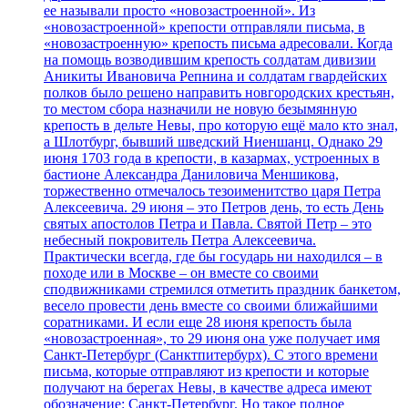
ее называли просто «новозастроенной». Из
«новозастроенной» крепости отправляли письма, в
«новозастроенную» крепость письма адресовали. Когда
на помощь возводившим крепость солдатам дивизии
Аникиты Ивановича Репнина и солдатам гвардейских
полков было решено направить новгородских крестьян,
то местом сбора назначили не новую безымянную
крепость в дельте Невы, про которую ещё мало кто знал,
а Шлотбург, бывший шведский Ниеншанц. Однако 29
июня 1703 года в крепости, в казармах, устроенных в
бастионе Александра Даниловича Меншикова,
торжественно отмечалось тезоименитство царя Петра
Алексеевича. 29 июня – это Петров день, то есть День
святых апостолов Петра и Павла. Святой Петр – это
небесный покровитель Петра Алексеевича.
Практически всегда, где бы государь ни находился – в
походе или в Москве – он вместе со своими
сподвижниками стремился отметить праздник банкетом,
весело провести день вместе со своими ближайшими
соратниками. И если еще 28 июня крепость была
«новозастроенная», то 29 июня она уже получает имя
Санкт-Петербург (Санктпитербурх). С этого времени
письма, которые отправляют из крепости и которые
получают на берегах Невы, в качестве адреса имеют
обозначение: Санкт-Петербург. Но такое полное