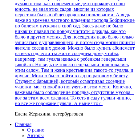
думаю о том, как современные дети проживут свою
юность, не зная этих садов, многие из которых
перестали быть в общегородском пользовании. А ведь
даже во времена частного владения господа Бобринские
по билетам пускали в свой сад. Здесь даже не было
никаких правил по поводу чистоты одежды, как это
было в других местах. Для посещения надо было только
записаться у управляющего, и потом сюда могли прийти
жители соседних домов. Можно было купить абонемент
на весь год, если ты жил в соседнем доме, чтобы,
например, там гуляла нянька с ребенком генеральши
такой-то. Но ведь не только генеральши пользовались
этим садом. Там и жена крестьянина такого-то гуляла, и
другие. Можно было пойти в сад по разовому билету.
Студент с барышней, который осматривал соседние
участки, мог спокойно погулять в этом месте. Конечно,
важным было соблюдение порядка, отсутствие мусора –
вот за этим всем следили. То есть в саду гуляли чинно,
но все же горожане гуляли. А ныне что?"
Елена Жерихина, петербурговед
Главная
О радио
Авторы