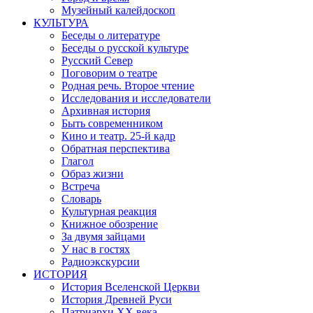
Музейный калейдоскоп
КУЛЬТУРА
Беседы о литературе
Беседы о русской культуре
Русский Север
Поговорим о театре
Родная речь. Второе чтение
Исследования и исследователи
Архивная история
Быть современником
Кино и театр. 25-й кадр
Обратная перспектива
Глагол
Образ жизни
Встреча
Словарь
Культурная реакция
Книжное обозрение
За двумя зайцами
У нас в гостях
Радиоэкскурсии
ИСТОРИЯ
История Вселенской Церкви
История Древней Руси
Патриархи XX века