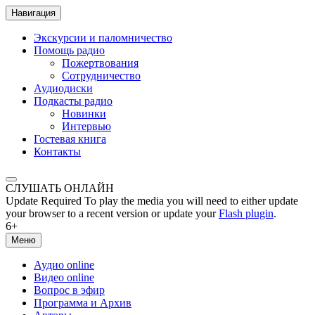
Навигация
Экскурсии и паломничество
Помощь радио
Пожертвования
Сотрудничество
Аудиодиски
Подкасты радио
Новинки
Интервью
Гостевая книга
Контакты
СЛУШАТЬ ОНЛАЙН
Update Required
To play the media you will need to either update
your browser to a recent version or update your
Flash plugin
.
6+
Меню
Аудио online
Видео online
Вопрос в эфир
Программа и Архив