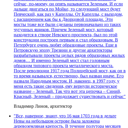
сейчас, по-моему, он опять называется Зеленым. И если
дальше двигаться по Мойке, то следующий мост будет
Певческий, как раз у Капеллы. От Капеллы, с выходом,
с расширением как бы к Дворцовой площади. Эти
мосты тоже все были сделаны первоначально из таких
чугунных ящиков. Причем Зеленый мост, который
находится в створе Невского проспекта, был по этой
конструкции построен первым и стал образцовым. В
Петербурге очень любят образцовые проекты. Еще в
Петровскую эпоху Трезини и другие архитекторы
разрабатывали проекты целых рядов образцовых жилых
домов… И именно Зеленый мост стал головным
образцом типового проекта металлического моста.
После революции 1917 года Полицейский мост, как он в
то время назывался, естественно, был назван иначе. Его
назвали Народным мостом. И, наконец, в 1997 году, у
меня есть такие сведения, ему вернули историческое
название – Зеленый. Так что вот эта цепочка – Синий,
Красный, Зеленый – продолжает существовать и сейчас"
Владимир Линов, архитектор
"Все, наверное, знают, что 16 мая 1703 года в дельте
Невы на небольшом острове была заложена
деревоземляная крепость. В течение полутора месяцев