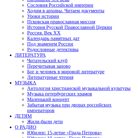
Сословия Российской империи
Ходим в архивы. Читаем документы
Уроки истории
Псковская православная миссия
История Русской Православной Церкви
Россия. Век ХХ
Календарь памятных дат
Под знаменем России
Родословные детективы
ЛИТЕРАТУРА
Читательский клуб
Перечитывая заново
Бог и человек в мировой литературе
Литературные чтения
МУЗЫКА
Антология христианской музыкальной культуры
Музыка петербургских храмов
Маленький концерт
Забытая музыка при дворах российских
императоров
ДЕТЯМ
Жили-были дети
О РАДИО
Юбилеи: 15-летие «Града Петрова»