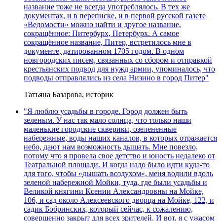
название тоже не всегда употреблялось. В тех же
документах, и в переписке, и в первой русской газете
«Ведомости» можно найти и другое название,
сокращённое: Питербурх, Петербурх. А самое
сокращённое название, Питер, встретилось мне в
документе, датированном 1705 годом. В одном
новгородских писем, связанных со сбором и отправкой
крестьянских подвод для нужд армии, упоминалось, что
подводы отправлялись из села Низино в город Питер"
Татьяна Базарова, историк
"Я люблю усадьбы в городе. Город должен быть
зеленым. У нас так мало солнца, что только наши
маленькие городские скверики, озелененные
набережные, воды наших каналов, в которых отражается
небо, дают нам возможность дышать. Мне повезло,
потому что я провела свое детство и юность недалеко от
Театральной площади. И когда надо было идти куда-то
для того, чтобы «дышать воздухом», меня водили вдоль
зеленой набережной Мойки, туда, где были усадьбы и
Великой княгини Ксении Александровны на Мойке,
106, и сад около Алексеевского дворца на Мойке, 122, и
садик Бобринских, который сейчас, к сожалению,
совершенно закрыт для всех зрителей. И вот, я с ужасом