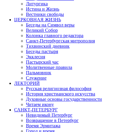
Литургика
Истина и Жизнь
Вестники свободы
ЦЕРКОВНАЯ ЖИЗНЬ
Беседы на Символ веры
Великий Собор
Колонка главного редактора
Санкт-Петербургская митрополия
Тихвинский дневник
Беседы пастыря
Экклесия
Пастырский час
Молитвенные правила
Пальмовник
Служение
ЛЕКТОРИЙ
Русская религиозная философия
История христианского искусства
Духовные основы государственности
Читаем икону
САНКТ-ПЕТЕРБУРГ
Невидимый Петербург
Возвращение в Петербург
Время Эрмитажа
Город и время