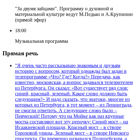
"За двумя зайцами". Программу о духовной и
материальной культуре ведут М.Педько и А.Крупинин
(прямой эфир)
18:00
Музыкальная программа
Прямая речь
"Я очень часто рассказываю знакомым и друзьям
историю с вопросом, который однажды был задан в
телепрограмме «Что? Где? Когда?» Передача, как
известно, московская, а вопрос задавался телезрителем
из Петербурга. Он сказал: «Вот существует ряд слов:
синий, красный, зеленый. Какое слово должно быть
следующим?» И надо сказать, что знатоки, многие из
которых из Петербурга, в тот момент – из Ленинграда,
не смогли ответить. А следующее слово было –
Певческий! Потому что на Мойке как раз крупные
мосты составляют вот эту цепочку: Синий мост – на
Исаакиевской площади, Красный мост – в створе
Гороховой улицы, Зеленый мост – в створе Невского
проспекта. Он временно назывался Полицейским, а