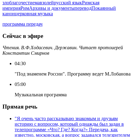
зло
благочестие
мавзолей
русский язык
Римская
империя
Рим
Архивы и документы
перевод
Покаянный
канон
церковная музыка
программа передач
Сейчас в эфире
Чтения. В.Ф.Ходасевич. Державин. Читает протоиерей
Константин Смирнов
04:30
"Под знаменем России". Программу ведет М.Лобанова
05:00
Музыкальная программа
Прямая речь
"Я очень часто рассказываю знакомым и друзьям
историю с вопросом, который однажды был задан в
телепрограмме «Что? Где? Когда?» Передача, как
известно, московская, а вопрос задавался телезрителем