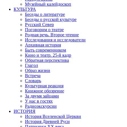
Музейный калейдоскоп
КУЛЬТУРА
Беседы о литературе
Беседы о русской культуре
Русский Север
Поговорим о театре
Родная речь. Второе чтение
Исследования и исследователи
Архивная история
Быть современником
Кино и театр. 25-й кадр
Обратная перспектива
Глагол
Образ жизни
Встреча
Словарь
Культурная реакция
Книжное обозрение
За двумя зайцами
У нас в гостях
Радиоэкскурсии
ИСТОРИЯ
История Вселенской Церкви
История Древней Руси
Патриархи XX века