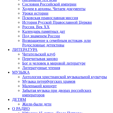
Сословия Российской империи
Ходим в архивы. Читаем документы
Уроки истории
Псковская православная миссия
История Русской Православной Церкви
Россия. Век ХХ
Календарь памятных дат
Под знаменем России
Возвращение к семейным истокам, или
Родословные детективы
ЛИТЕРАТУРА
Читательский клуб
Перечитывая заново
Бог и человек в мировой литературе
Литературные чтения
МУЗЫКА
Антология христианской музыкальной культуры
Музыка петербургских храмов
Маленький концерт
Забытая музыка при дворах российских
императоров
ДЕТЯМ
Жили-были дети
О РАДИО