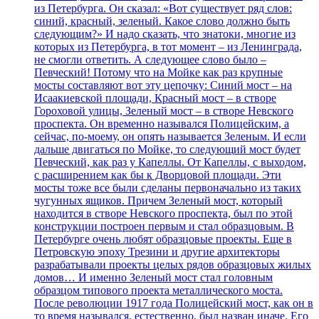
из Петербурга. Он сказал: «Вот существует ряд слов:
синий, красный, зеленый. Какое слово должно быть
следующим?» И надо сказать, что знатоки, многие из
которых из Петербурга, в тот момент – из Ленинграда,
не смогли ответить. А следующее слово было –
Певческий! Потому что на Мойке как раз крупные
мосты составляют вот эту цепочку: Синий мост – на
Исаакиевской площади, Красный мост – в створе
Гороховой улицы, Зеленый мост – в створе Невского
проспекта. Он временно назывался Полицейским, а
сейчас, по-моему, он опять называется Зеленым. И если
дальше двигаться по Мойке, то следующий мост будет
Певческий, как раз у Капеллы. От Капеллы, с выходом,
с расширением как бы к Дворцовой площади. Эти
мосты тоже все были сделаны первоначально из таких
чугунных ящиков. Причем Зеленый мост, который
находится в створе Невского проспекта, был по этой
конструкции построен первым и стал образцовым. В
Петербурге очень любят образцовые проекты. Еще в
Петровскую эпоху Трезини и другие архитекторы
разрабатывали проекты целых рядов образцовых жилых
домов… И именно Зеленый мост стал головным
образцом типового проекта металлического моста.
После революции 1917 года Полицейский мост, как он в
то время назывался, естественно, был назван иначе. Его