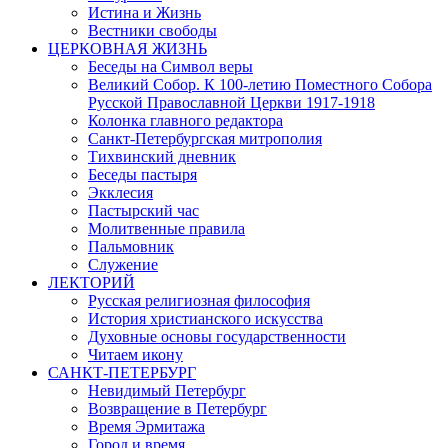
Истина и Жизнь
Вестники свободы
ЦЕРКОВНАЯ ЖИЗНЬ
Беседы на Символ веры
Великий Собор. К 100-летию Поместного Собора
Русской Православной Церкви 1917-1918
Колонка главного редактора
Санкт-Петербургская митрополия
Тихвинский дневник
Беседы пастыря
Экклесия
Пастырский час
Молитвенные правила
Пальмовник
Служение
ЛЕКТОРИЙ
Русская религиозная философия
История христианского искусства
Духовные основы государственности
Читаем икону
САНКТ-ПЕТЕРБУРГ
Невидимый Петербург
Возвращение в Петербург
Время Эрмитажа
Город и время