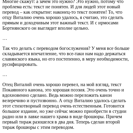
Многие скажут: а зачем это нужно? Это нужно, потому что
проблема есть: текст не понятен. И для людей этот новый
перевод – как открытие: наконец-то текст понятен! То, что
отцу Виталию очень хорошо удалось, я считаю, это сделать
прямым и доходчивым этот важный текст. И с ирмосами
Бортнянского он выглядит вполне цельно.
…
Так что делать с переводом богослужения? У меня все больше
складывается впечатление, что все-таки нам надо держаться
славянского языка, но его постепенно, в меру необходимости,
русифицировать.
…
Отец Виталий очень хорошо перевел, на мой взгляд, текст
Покаянного канона, это хорошая поэзия. Это очень точно и
вдохновенно сделано. Ведь можно переложить канон
велеречиво и пустозвонно. А отцу Виталию удалось сделать
этот стихотворный перевод очень естественным. Готовится
большое издание, но уже сейчас можно приобрести в студии
радио или в лавке нашего храма в виде брошюры. Причем
первый тираж разошелся в два дня. Теперь сделан второй
тираж брошюры с этим переводом.