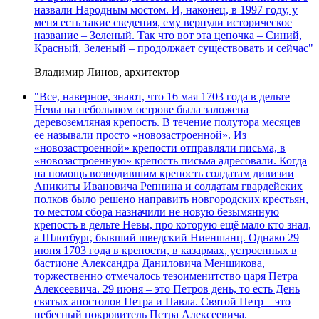
назвали Народным мостом. И, наконец, в 1997 году, у
меня есть такие сведения, ему вернули историческое
название – Зеленый. Так что вот эта цепочка – Синий,
Красный, Зеленый – продолжает существовать и сейчас"
Владимир Линов, архитектор
"Все, наверное, знают, что 16 мая 1703 года в дельте
Невы на небольшом острове была заложена
деревоземляная крепость. В течение полутора месяцев
ее называли просто «новозастроенной». Из
«новозастроенной» крепости отправляли письма, в
«новозастроенную» крепость письма адресовали. Когда
на помощь возводившим крепость солдатам дивизии
Аникиты Ивановича Репнина и солдатам гвардейских
полков было решено направить новгородских крестьян,
то местом сбора назначили не новую безымянную
крепость в дельте Невы, про которую ещё мало кто знал,
а Шлотбург, бывший шведский Ниеншанц. Однако 29
июня 1703 года в крепости, в казармах, устроенных в
бастионе Александра Даниловича Меншикова,
торжественно отмечалось тезоименитство царя Петра
Алексеевича. 29 июня – это Петров день, то есть День
святых апостолов Петра и Павла. Святой Петр – это
небесный покровитель Петра Алексеевича.