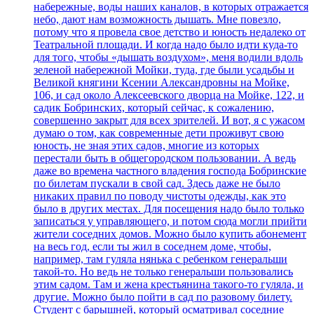
набережные, воды наших каналов, в которых отражается
небо, дают нам возможность дышать. Мне повезло,
потому что я провела свое детство и юность недалеко от
Театральной площади. И когда надо было идти куда-то
для того, чтобы «дышать воздухом», меня водили вдоль
зеленой набережной Мойки, туда, где были усадьбы и
Великой княгини Ксении Александровны на Мойке,
106, и сад около Алексеевского дворца на Мойке, 122, и
садик Бобринских, который сейчас, к сожалению,
совершенно закрыт для всех зрителей. И вот, я с ужасом
думаю о том, как современные дети проживут свою
юность, не зная этих садов, многие из которых
перестали быть в общегородском пользовании. А ведь
даже во времена частного владения господа Бобринские
по билетам пускали в свой сад. Здесь даже не было
никаких правил по поводу чистоты одежды, как это
было в других местах. Для посещения надо было только
записаться у управляющего, и потом сюда могли прийти
жители соседних домов. Можно было купить абонемент
на весь год, если ты жил в соседнем доме, чтобы,
например, там гуляла нянька с ребенком генеральши
такой-то. Но ведь не только генеральши пользовались
этим садом. Там и жена крестьянина такого-то гуляла, и
другие. Можно было пойти в сад по разовому билету.
Студент с барышней, который осматривал соседние