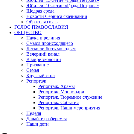
Юбилеи: 15-летие «Града Петрова»
Юбилеи: 10-летие «Града Петрова»
Щедрая среда
Новости Сервиса скачиваний
Обратная связь
ГОЛОС ПРАВОСЛАВИЯ
ОБЩЕСТВО
Наука и религия
Смысл происходящего
Легко ли быть молодым
Вечерний канал
В мире экологии
Призвание
Семья
Круглый стол
Репортаж
Репортаж. Храмы
Репортаж. Монастыри
Репортаж. Тюремное служение
Репортаж. События
Репортаж. Наши мероприятия
Неделя
Давайте разберемся
Наши дети