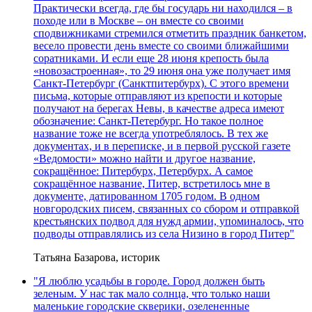
Практически всегда, где бы государь ни находился – в
походе или в Москве – он вместе со своими
сподвижниками стремился отметить праздник банкетом,
весело провести день вместе со своими ближайшими
соратниками. И если еще 28 июня крепость была
«новозастроенная», то 29 июня она уже получает имя
Санкт-Петербург (Санктпитербурх). С этого времени
письма, которые отправляют из крепости и которые
получают на берегах Невы, в качестве адреса имеют
обозначение: Санкт-Петербург. Но такое полное
название тоже не всегда употреблялось. В тех же
документах, и в переписке, и в первой русской газете
«Ведомости» можно найти и другое название,
сокращённое: Питербурх, Петербурх. А самое
сокращённое название, Питер, встретилось мне в
документе, датированном 1705 годом. В одном
новгородских писем, связанных со сбором и отправкой
крестьянских подвод для нужд армии, упоминалось, что
подводы отправлялись из села Низино в город Питер"
Татьяна Базарова, историк
"Я люблю усадьбы в городе. Город должен быть
зеленым. У нас так мало солнца, что только наши
маленькие городские скверики, озелененные