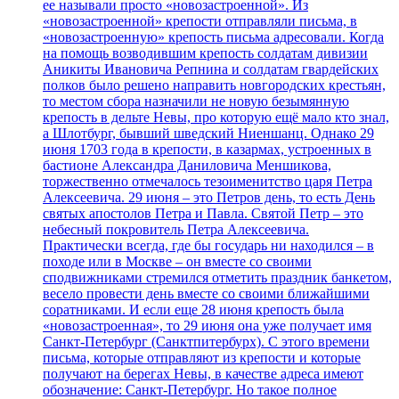
ее называли просто «новозастроенной». Из
«новозастроенной» крепости отправляли письма, в
«новозастроенную» крепость письма адресовали. Когда
на помощь возводившим крепость солдатам дивизии
Аникиты Ивановича Репнина и солдатам гвардейских
полков было решено направить новгородских крестьян,
то местом сбора назначили не новую безымянную
крепость в дельте Невы, про которую ещё мало кто знал,
а Шлотбург, бывший шведский Ниеншанц. Однако 29
июня 1703 года в крепости, в казармах, устроенных в
бастионе Александра Даниловича Меншикова,
торжественно отмечалось тезоименитство царя Петра
Алексеевича. 29 июня – это Петров день, то есть День
святых апостолов Петра и Павла. Святой Петр – это
небесный покровитель Петра Алексеевича.
Практически всегда, где бы государь ни находился – в
походе или в Москве – он вместе со своими
сподвижниками стремился отметить праздник банкетом,
весело провести день вместе со своими ближайшими
соратниками. И если еще 28 июня крепость была
«новозастроенная», то 29 июня она уже получает имя
Санкт-Петербург (Санктпитербурх). С этого времени
письма, которые отправляют из крепости и которые
получают на берегах Невы, в качестве адреса имеют
обозначение: Санкт-Петербург. Но такое полное