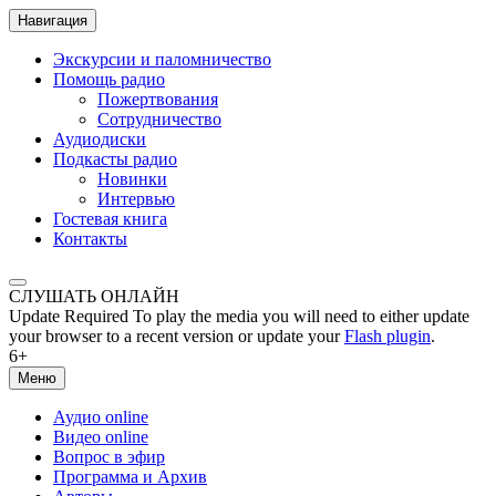
Навигация
Экскурсии и паломничество
Помощь радио
Пожертвования
Сотрудничество
Аудиодиски
Подкасты радио
Новинки
Интервью
Гостевая книга
Контакты
СЛУШАТЬ ОНЛАЙН
Update Required
To play the media you will need to either update
your browser to a recent version or update your
Flash plugin
.
6+
Меню
Аудио online
Видео online
Вопрос в эфир
Программа и Архив