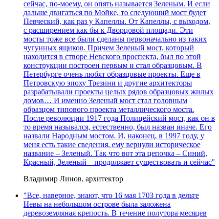
сейчас, по-моему, он опять называется Зеленым. И если
дальше двигаться по Мойке, то следующий мост будет
Певческий, как раз у Капеллы. От Капеллы, с выходом,
с расширением как бы к Дворцовой площади. Эти
мосты тоже все были сделаны первоначально из таких
чугунных ящиков. Причем Зеленый мост, который
находится в створе Невского проспекта, был по этой
конструкции построен первым и стал образцовым. В
Петербурге очень любят образцовые проекты. Еще в
Петровскую эпоху Трезини и другие архитекторы
разрабатывали проекты целых рядов образцовых жилых
домов… И именно Зеленый мост стал головным
образцом типового проекта металлического моста.
После революции 1917 года Полицейский мост, как он в
то время назывался, естественно, был назван иначе. Его
назвали Народным мостом. И, наконец, в 1997 году, у
меня есть такие сведения, ему вернули историческое
название – Зеленый. Так что вот эта цепочка – Синий,
Красный, Зеленый – продолжает существовать и сейчас"
Владимир Линов, архитектор
"Все, наверное, знают, что 16 мая 1703 года в дельте
Невы на небольшом острове была заложена
деревоземляная крепость. В течение полутора месяцев