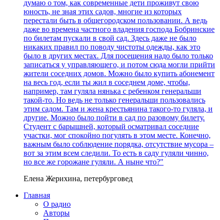
думаю о том, как современные дети проживут свою
юность, не зная этих садов, многие из которых
перестали быть в общегородском пользовании. А ведь
даже во времена частного владения господа Бобринские
по билетам пускали в свой сад. Здесь даже не было
никаких правил по поводу чистоты одежды, как это
было в других местах. Для посещения надо было только
записаться у управляющего, и потом сюда могли прийти
жители соседних домов. Можно было купить абонемент
на весь год, если ты жил в соседнем доме, чтобы,
например, там гуляла нянька с ребенком генеральши
такой-то. Но ведь не только генеральши пользовались
этим садом. Там и жена крестьянина такого-то гуляла, и
другие. Можно было пойти в сад по разовому билету.
Студент с барышней, который осматривал соседние
участки, мог спокойно погулять в этом месте. Конечно,
важным было соблюдение порядка, отсутствие мусора –
вот за этим всем следили. То есть в саду гуляли чинно,
но все же горожане гуляли. А ныне что?"
Елена Жерихина, петербурговед
Главная
О радио
Авторы