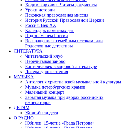
Ходим в архивы. Читаем документы
Уроки истории
Псковская православная миссия
История Русской Православной Церкви
Россия. Век ХХ
Календарь памятных дат
Под знаменем России
Возвращение к семейным истокам, или
Родословные детективы
ЛИТЕРАТУРА
Читательский клуб
Перечитывая заново
Бог и человек в мировой литературе
Литературные чтения
МУЗЫКА
Антология христианской музыкальной культуры
Музыка петербургских храмов
Маленький концерт
Забытая музыка при дворах российских
императоров
ДЕТЯМ
Жили-были дети
О РАДИО
Юбилеи: 15-летие «Града Петрова»