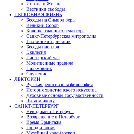
Истина и Жизнь
Вестники свободы
ЦЕРКОВНАЯ ЖИЗНЬ
Беседы на Символ веры
Великий Собор
Колонка главного редактора
Санкт-Петербургская митрополия
Тихвинский дневник
Беседы пастыря
Экклесия
Пастырский час
Молитвенные правила
Пальмовник
Служение
ЛЕКТОРИЙ
Русская религиозная философия
История христианского искусства
Духовные основы государственности
Читаем икону
САНКТ-ПЕТЕРБУРГ
Невидимый Петербург
Возвращение в Петербург
Время Эрмитажа
Город и время
Музейный калейдоскоп