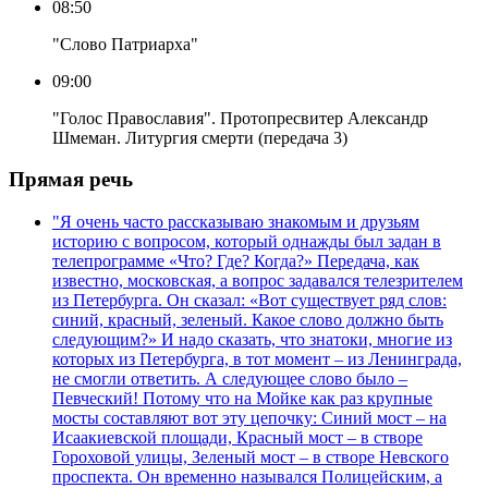
08:50
"Слово Патриарха"
09:00
"Голос Православия". Протопресвитер Александр
Шмеман. Литургия смерти (передача 3)
Прямая речь
"Я очень часто рассказываю знакомым и друзьям
историю с вопросом, который однажды был задан в
телепрограмме «Что? Где? Когда?» Передача, как
известно, московская, а вопрос задавался телезрителем
из Петербурга. Он сказал: «Вот существует ряд слов:
синий, красный, зеленый. Какое слово должно быть
следующим?» И надо сказать, что знатоки, многие из
которых из Петербурга, в тот момент – из Ленинграда,
не смогли ответить. А следующее слово было –
Певческий! Потому что на Мойке как раз крупные
мосты составляют вот эту цепочку: Синий мост – на
Исаакиевской площади, Красный мост – в створе
Гороховой улицы, Зеленый мост – в створе Невского
проспекта. Он временно назывался Полицейским, а