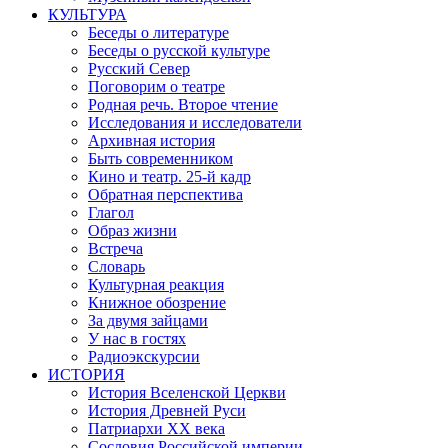
КУЛЬТУРА
Беседы о литературе
Беседы о русской культуре
Русский Север
Поговорим о театре
Родная речь. Второе чтение
Исследования и исследователи
Архивная история
Быть современником
Кино и театр. 25-й кадр
Обратная перспектива
Глагол
Образ жизни
Встреча
Словарь
Культурная реакция
Книжное обозрение
За двумя зайцами
У нас в гостях
Радиоэкскурсии
ИСТОРИЯ
История Вселенской Церкви
История Древней Руси
Патриархи XX века
Сословия Российской империи