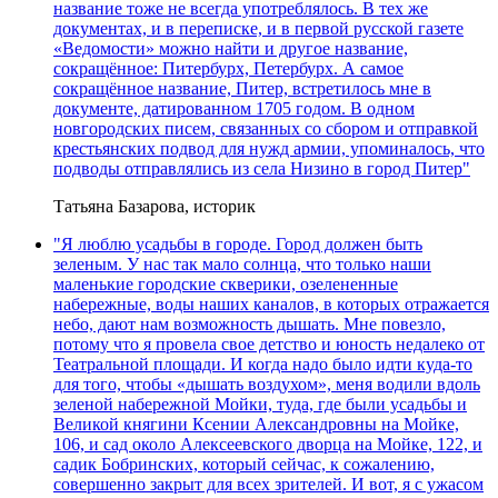
название тоже не всегда употреблялось. В тех же
документах, и в переписке, и в первой русской газете
«Ведомости» можно найти и другое название,
сокращённое: Питербурх, Петербурх. А самое
сокращённое название, Питер, встретилось мне в
документе, датированном 1705 годом. В одном
новгородских писем, связанных со сбором и отправкой
крестьянских подвод для нужд армии, упоминалось, что
подводы отправлялись из села Низино в город Питер"
Татьяна Базарова, историк
"Я люблю усадьбы в городе. Город должен быть
зеленым. У нас так мало солнца, что только наши
маленькие городские скверики, озелененные
набережные, воды наших каналов, в которых отражается
небо, дают нам возможность дышать. Мне повезло,
потому что я провела свое детство и юность недалеко от
Театральной площади. И когда надо было идти куда-то
для того, чтобы «дышать воздухом», меня водили вдоль
зеленой набережной Мойки, туда, где были усадьбы и
Великой княгини Ксении Александровны на Мойке,
106, и сад около Алексеевского дворца на Мойке, 122, и
садик Бобринских, который сейчас, к сожалению,
совершенно закрыт для всех зрителей. И вот, я с ужасом