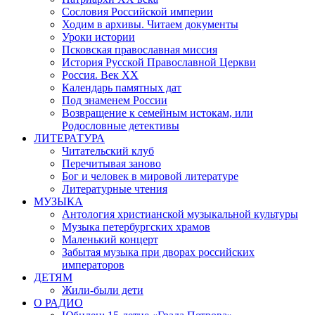
Сословия Российской империи
Ходим в архивы. Читаем документы
Уроки истории
Псковская православная миссия
История Русской Православной Церкви
Россия. Век ХХ
Календарь памятных дат
Под знаменем России
Возвращение к семейным истокам, или
Родословные детективы
ЛИТЕРАТУРА
Читательский клуб
Перечитывая заново
Бог и человек в мировой литературе
Литературные чтения
МУЗЫКА
Антология христианской музыкальной культуры
Музыка петербургских храмов
Маленький концерт
Забытая музыка при дворах российских
императоров
ДЕТЯМ
Жили-были дети
О РАДИО