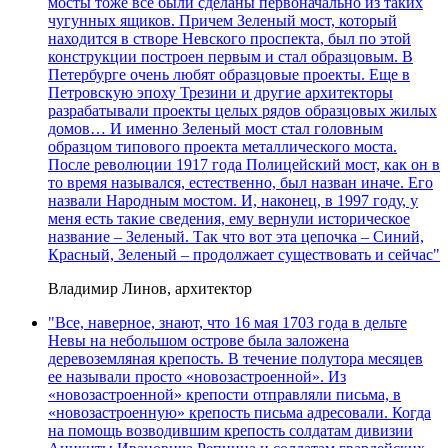
мосты тоже все были сделаны первоначально из таких
чугунных ящиков. Причем Зеленый мост, который
находится в створе Невского проспекта, был по этой
конструкции построен первым и стал образцовым. В
Петербурге очень любят образцовые проекты. Еще в
Петровскую эпоху Трезини и другие архитекторы
разрабатывали проекты целых рядов образцовых жилых
домов… И именно Зеленый мост стал головным
образцом типового проекта металлического моста.
После революции 1917 года Полицейский мост, как он в
то время назывался, естественно, был назван иначе. Его
назвали Народным мостом. И, наконец, в 1997 году, у
меня есть такие сведения, ему вернули историческое
название – Зеленый. Так что вот эта цепочка – Синий,
Красный, Зеленый – продолжает существовать и сейчас"
Владимир Линов, архитектор
"Все, наверное, знают, что 16 мая 1703 года в дельте
Невы на небольшом острове была заложена
деревоземляная крепость. В течение полутора месяцев
ее называли просто «новозастроенной». Из
«новозастроенной» крепости отправляли письма, в
«новозастроенную» крепость письма адресовали. Когда
на помощь возводившим крепость солдатам дивизии