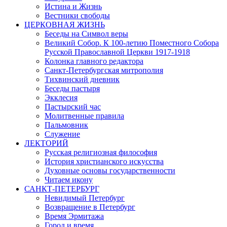
Истина и Жизнь
Вестники свободы
ЦЕРКОВНАЯ ЖИЗНЬ
Беседы на Символ веры
Великий Собор. К 100-летию Поместного Собора
Русской Православной Церкви 1917-1918
Колонка главного редактора
Санкт-Петербургская митрополия
Тихвинский дневник
Беседы пастыря
Экклесия
Пастырский час
Молитвенные правила
Пальмовник
Служение
ЛЕКТОРИЙ
Русская религиозная философия
История христианского искусства
Духовные основы государственности
Читаем икону
САНКТ-ПЕТЕРБУРГ
Невидимый Петербург
Возвращение в Петербург
Время Эрмитажа
Город и время