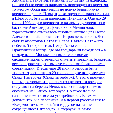
Аникиты Ивановича Репнина и солдатам гвардейских
полков было решено направить новгородских крестьян,
то местом сбора назначили не новую безымянную
крепость в дельте Невы, про которую ещё мало кто знал,
а Шлотбург, бывший шведский Ниеншанц. Однако 29
июня 1703 года в крепости, в казармах, устроенных в
бастионе Александра Даниловича Меншикова,
торжественно отмечалось тезоименитство царя Петра
Алексеевича. 29 июня – это Петров день, то есть День
святых апостолов Петра и Павла. Святой Петр – это
небесный покровитель Петра Алексеевича.
Практически всегда, где бы государь ни находился – в
походе или в Москве – он вместе со своими
сподвижниками стремился отметить праздник банкетом,
весело провести день вместе со своими ближайшими
соратниками. И если еще 28 июня крепость была
«новозастроенная», то 29 июня она уже получает имя
Санкт-Петербург (Санктпитербурх). С этого времени
письма, которые отправляют из крепости и которые
получают на берегах Невы, в качестве адреса имеют
обозначение: Санкт-Петербург. Но такое полное
название тоже не всегда употреблялось. В тех же
документах, и в переписке, и в первой русской газете
«Ведомости» можно найти и другое название,
сокращённое: Питербурх, Петербурх. А самое