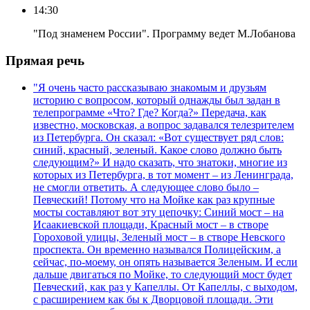
14:30
"Под знаменем России". Программу ведет М.Лобанова
Прямая речь
"Я очень часто рассказываю знакомым и друзьям
историю с вопросом, который однажды был задан в
телепрограмме «Что? Где? Когда?» Передача, как
известно, московская, а вопрос задавался телезрителем
из Петербурга. Он сказал: «Вот существует ряд слов:
синий, красный, зеленый. Какое слово должно быть
следующим?» И надо сказать, что знатоки, многие из
которых из Петербурга, в тот момент – из Ленинграда,
не смогли ответить. А следующее слово было –
Певческий! Потому что на Мойке как раз крупные
мосты составляют вот эту цепочку: Синий мост – на
Исаакиевской площади, Красный мост – в створе
Гороховой улицы, Зеленый мост – в створе Невского
проспекта. Он временно назывался Полицейским, а
сейчас, по-моему, он опять называется Зеленым. И если
дальше двигаться по Мойке, то следующий мост будет
Певческий, как раз у Капеллы. От Капеллы, с выходом,
с расширением как бы к Дворцовой площади. Эти