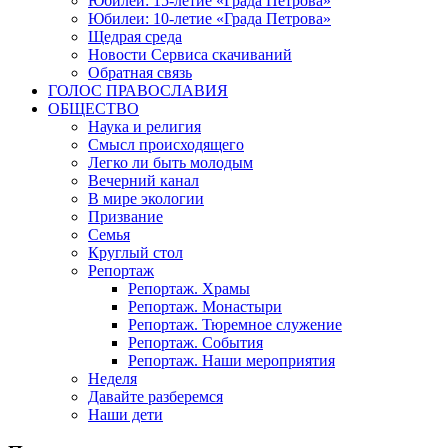
Юбилеи: 15-летие «Града Петрова»
Юбилеи: 10-летие «Града Петрова»
Щедрая среда
Новости Сервиса скачиваний
Обратная связь
ГОЛОС ПРАВОСЛАВИЯ
ОБЩЕСТВО
Наука и религия
Смысл происходящего
Легко ли быть молодым
Вечерний канал
В мире экологии
Призвание
Семья
Круглый стол
Репортаж
Репортаж. Храмы
Репортаж. Монастыри
Репортаж. Тюремное служение
Репортаж. События
Репортаж. Наши мероприятия
Неделя
Давайте разберемся
Наши дети