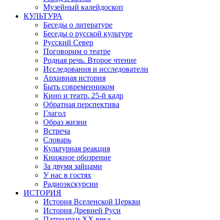
Музейный калейдоскоп
КУЛЬТУРА
Беседы о литературе
Беседы о русской культуре
Русский Север
Поговорим о театре
Родная речь. Второе чтение
Исследования и исследователи
Архивная история
Быть современником
Кино и театр. 25-й кадр
Обратная перспектива
Глагол
Образ жизни
Встреча
Словарь
Культурная реакция
Книжное обозрение
За двумя зайцами
У нас в гостях
Радиоэкскурсии
ИСТОРИЯ
История Вселенской Церкви
История Древней Руси
Патриархи XX века