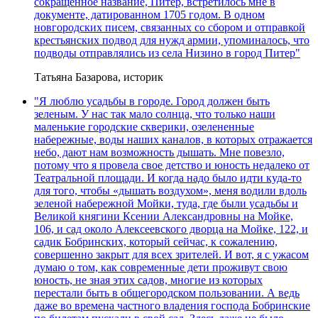
сокращённое название, Питер, встретилось мне в
документе, датированном 1705 годом. В одном
новгородских писем, связанных со сбором и отправкой
крестьянских подвод для нужд армии, упоминалось, что
подводы отправлялись из села Низино в город Питер"
Татьяна Базарова, историк
"Я люблю усадьбы в городе. Город должен быть
зеленым. У нас так мало солнца, что только наши
маленькие городские скверики, озелененные
набережные, воды наших каналов, в которых отражается
небо, дают нам возможность дышать. Мне повезло,
потому что я провела свое детство и юность недалеко от
Театральной площади. И когда надо было идти куда-то
для того, чтобы «дышать воздухом», меня водили вдоль
зеленой набережной Мойки, туда, где были усадьбы и
Великой княгини Ксении Александровны на Мойке,
106, и сад около Алексеевского дворца на Мойке, 122, и
садик Бобринских, который сейчас, к сожалению,
совершенно закрыт для всех зрителей. И вот, я с ужасом
думаю о том, как современные дети проживут свою
юность, не зная этих садов, многие из которых
перестали быть в общегородском пользовании. А ведь
даже во времена частного владения господа Бобринские