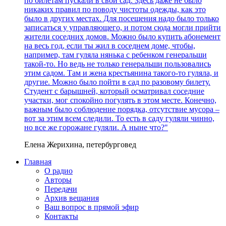
по билетам пускали в свой сад. Здесь даже не было
никаких правил по поводу чистоты одежды, как это
было в других местах. Для посещения надо было только
записаться у управляющего, и потом сюда могли прийти
жители соседних домов. Можно было купить абонемент
на весь год, если ты жил в соседнем доме, чтобы,
например, там гуляла нянька с ребенком генеральши
такой-то. Но ведь не только генеральши пользовались
этим садом. Там и жена крестьянина такого-то гуляла, и
другие. Можно было пойти в сад по разовому билету.
Студент с барышней, который осматривал соседние
участки, мог спокойно погулять в этом месте. Конечно,
важным было соблюдение порядка, отсутствие мусора –
вот за этим всем следили. То есть в саду гуляли чинно,
но все же горожане гуляли. А ныне что?"
Елена Жерихина, петербурговед
Главная
О радио
Авторы
Передачи
Архив вещания
Ваш вопрос в прямой эфир
Контакты