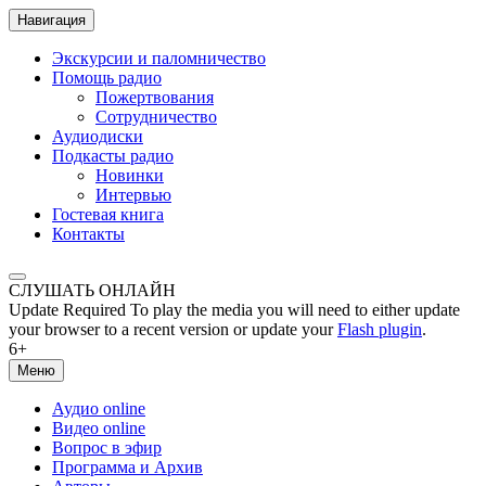
Навигация
Экскурсии и паломничество
Помощь радио
Пожертвования
Сотрудничество
Аудиодиски
Подкасты радио
Новинки
Интервью
Гостевая книга
Контакты
СЛУШАТЬ ОНЛАЙН
Update Required
To play the media you will need to either update
your browser to a recent version or update your
Flash plugin
.
6+
Меню
Аудио online
Видео online
Вопрос в эфир
Программа и Архив