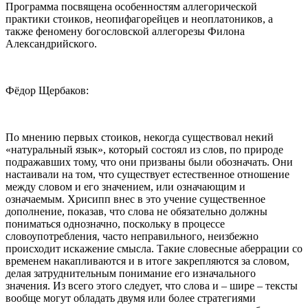
Программа посвящена особенностям аллегорической
практики стоиков, неопифагорейцев и неоплатоников, а
также феномену богословской аллегорезы Филона
Александрийского.
Фёдор Щербаков:
По мнению первых стоиков, некогда существовал некий
«натуральный язык», который состоял из слов, по природе
подражавших тому, что они призваны были обозначать. Они
настаивали на том, что существует естественное отношение
между словом и его значением, или означающим и
означаемым. Хрисипп внес в это учение существенное
дополнение, показав, что слова не обязательно должны
пониматься однозначно, поскольку в процессе
словоупотребления, часто неправильного, неизбежно
происходит искажение смысла. Такие словесные аберрации со
временем накапливаются и в итоге закрепляются за словом,
делая затруднительным понимание его изначального
значения. Из всего этого следует, что слова и – шире – тексты
вообще могут обладать двумя или более стратегиями