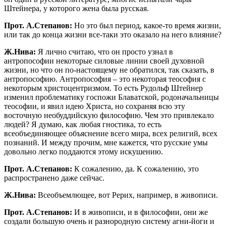
Штейнера, у которого жена была русская.
Прот. А.Степанов:
Но это был период, какое-то время жизни,
или так до конца жизни все-таки это оказало на него влияние?
Ж.Нива:
Я лично считаю, что он просто узнал в
антропософии некоторые силовые линии своей духовной
жизни, но что он по-настоящему не обратился, так сказать, в
антропософию. Антропософия – это некоторая теософия с
некоторым христоцентризмом. То есть Рудольф Штейнер
изменил проблематику госпожи Блаватской, родоначальницы
теософии, и явил идею Христа, но сохраняя всю эту
восточную необуддийскую философию. Чем это привлекало
людей? Я думаю, как любая гностика, то есть
всеобъединяющее объяснение всего мира, всех религий, всех
познаний. И между прочим, мне кажется, что русские умы
довольно легко поддаются этому искушению.
Прот. А.Степанов:
К сожалению, да. К сожалению, это
распространено даже сейчас.
Ж.Нива:
Всеобъемлющее, вот Рерих, например, в живописи.
Прот. А.Степанов:
И в живописи, и в философии, они же
создали большую очень и разнородную систему агни-йоги и