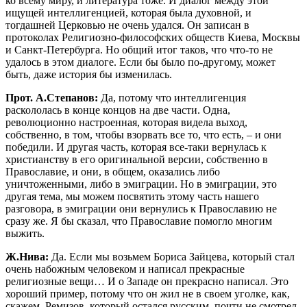
ко всему миру, и литература тоже. И диалог между этой
ищущей интеллигенцией, которая была духовной, и
тогдашней Церковью не очень удался. Он записан в
протоколах Религиозно-философских обществ Киева, Москвы
и Санкт-Петербурга. Но общий итог таков, что что-то не
удалось в этом диалоге. Если бы было по-другому, может
быть, даже история бы изменилась.
Прот. А.Степанов:
Да, потому что интеллигенция
раскололась в конце концов на две части. Одна,
революционно настроенная, которая видела выход,
собственно, в том, чтобы взорвать все то, что есть, – и они
победили. И другая часть, которая все-таки вернулась к
христианству в его оригинальной версии, собственно в
Православие, и они, в общем, оказались либо
уничтоженными, либо в эмиграции. Но в эмиграции, это
другая тема, мы можем посвятить этому часть нашего
разговора, в эмиграции они вернулись к Православию не
сразу же. Я бы сказал, что Православие помогло многим
выжить.
Ж.Нива:
Да. Если мы возьмем Бориса Зайцева, который стал
очень набожным человеком и написал прекрасные
религиозные вещи… И о Западе он прекрасно написал. Это
хороший пример, потому что он жил не в своем уголке, как,
скажем, Ремизов, который остался русским, почти не смотрел