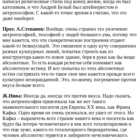
написал религиозные стихи под конец жизни, когда он был
католиком, и что Андрей Белый был штейнеристом и
антропософом. С какой-то точки зрения я считаю, что это
даже наоборот.
Прот. А.Степанов:
Вообще, очень странно это увлечение
антропософией, теософией у людей большого ума, потому что
мне кажется, что эти синкретические построения отдают
какой-то безвкусицей. Это смешение в одну кучу совершенно
разных культурных линий, попытки строить как из
конструктора какое-то новое здание, беря в руки как бы вещи
абсолютные. То есть каждая религия себя понимает как
абсолютную истину. И вот попытка из этих абсолютных
истин состряпать что-то такое свое мне кажется прежде всего
культурно неоправданной. Это, по-моему, погрешение против
вкуса больше всего.
Ж.Нива:
Иногда да, иногда это против вкуса. Надо сказать,
что антропософия привлекала так же вот такого
знаменательного писателя для Европы ХХ века, как Франц
Кафка. Одно время он очень увлекался, но ушел от этого. Но
Кафка – выразитель всех страхов нашего века и носитель как
будто бы потери человеческого в век всех тоталитаризмов и
что еще хуже, какого-то тоталитарного бюрократизма, где
человек абсолютно теряется в лабиринте нечеловеческого.