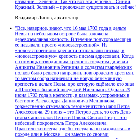
название – Зеленый. Так что вот эта цепочка – Синий,
Красный, Зеленый – продолжает существовать и сейчас"
Владимир Линов, архитектор
"Все, наверное, знают, что 16 мая 1703 года в дельте
Невы на небольшом острове была заложена
деревоземляная крепость. В течение полутора месяцев
ее называли просто «новозастроенной». Из
«новозастроенной» крепости отправляли письма, в
«новозастроенную» крепость письма адресовали. Когда
на помощь возводившим крепость солдатам дивизии
Аникиты Ивановича Репнина и солдатам гвардейских
полков было решено направить новгородских крестьян,
то местом сбора назначили не новую безымянную
крепость в дельте Невы, про которую ещё мало кто знал,
а Шлотбург, бывший шведский Ниеншанц. Однако 29
июня 1703 года в крепости, в казармах, устроенных в
бастионе Александра Даниловича Меншикова,
торжественно отмечалось тезоименитство царя Петра
Алексеевича. 29 июня – это Петров день, то есть День
святых апостолов Петра и Павла. Святой Петр – это
небесный покровитель Петра Алексеевича.
Практически всегда, где бы государь ни находился – в
походе или в Москве – он вместе со своими