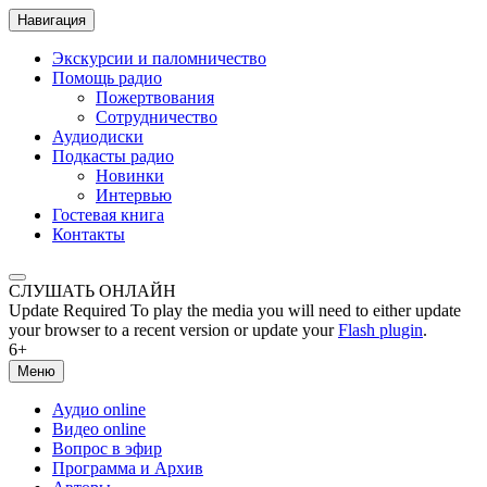
Навигация
Экскурсии и паломничество
Помощь радио
Пожертвования
Сотрудничество
Аудиодиски
Подкасты радио
Новинки
Интервью
Гостевая книга
Контакты
СЛУШАТЬ ОНЛАЙН
Update Required
To play the media you will need to either update
your browser to a recent version or update your
Flash plugin
.
6+
Меню
Аудио online
Видео online
Вопрос в эфир
Программа и Архив