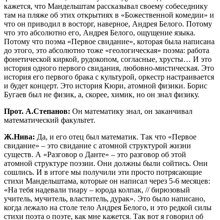
кажется, что Мандельштам рассказывал своему собеседнику
там на пляже об этих открытиях в «Божественной комедии» и
что он приводил в восторг, наверное, Андрея Белого. Потому
что это абсолютно его, Андрея Белого, ощущение языка.
Потому что поэма «Первое свидание», которая была написана
до этого, это абсолютно тоже «геологическая» поэма: работа
фонетической киркой, рудокопом, согласные, хрусты… И это
история одного первого свидания, любовно-мистическая. Это
история его первого брака с культурой, оркестр настраивается
и будет концерт. Это история Кюри, атомной физики. Борис
Бугаев был не физик, а, скорее, химик, но он знал физику.
Прот. А.Степанов:
Он математику знал, он заканчивал
математический факультет.
Ж.Нива:
Да, и его отец был математик. Так что «Первое
свидание» – это свидание с атомной структурой жизни
существ. А «Разговор о Данте» – это разговор об этой
атомной структуре поэзии. Они должны были сойтись. Они
сошлись. И в итоге мы получили эти просто потрясающие
стихи Мандельштама, которые он написал через 5-6 месяцев:
«На тебя надевали тиару – юрода колпак, // бирюзовый
учитель, мучитель, властитель, дурак». Это было написано,
когда лежало на столе тело Андрея Белого, и это редкой силы
стихи поэта о поэте, как мне кажется. Так вот я говорил об