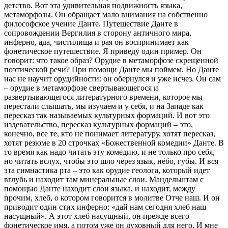
детство. Вот эта удивительная подвижность языка,
метаморфозы. Он обращает мало внимания на собственно
философское учение Данте. Путешествие Данте в
сопровождении Вергилия в сторону античного мира,
инферно, ада, чистилища и рая он воспринимает как
фонетическое путешествие. Я приведу один пример. Он
говорит: что такое образ? Орудие в метаморфозе скрещенной
поэтической речи? При помощи Данте мы поймем. Но Данте
нас не научит орудийности: он обернулся и уже исчез. Он сам
– орудие в метаморфозе свертывающегося и
развертывающегося литературного времени, которое мы
перестали слышать, мы изучаем и у себя, и на Западе как
пересказ так называемых культурных формаций. И вот это
издевательство, пересказ культурных формаций – это,
конечно, все те, кто не понимает литературу, хотят пересказ,
хотят резюме в 20 строчках «Божественной комедии» Данте. В
то время как надо читать эту комедию, и не только про себя,
но читать вслух, чтобы это шло через язык, нёбо, губы. И вся
эта гимнастика рта – это как орудие геолога, который идет
вглубь и находит там минеральные слои. Мандельштам с
помощью Данте находит слои языка, и находит, между
прочим, хлеб, о котором говорится в молитве Отче наш. И он
приводит один стих инферно: «дай нам сегодня хлеб наш
насущный». А этот хлеб насущный, он прежде всего –
фонетическое имя, а потом уже он духовный для него. И мне