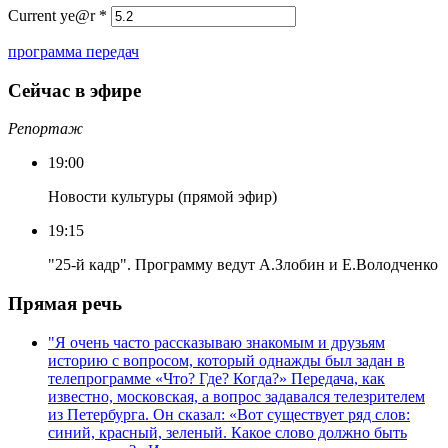
Current ye@r
*
программа передач
Сейчас в эфире
Репортаж
19:00
Новости культуры (прямой эфир)
19:15
"25-й кадр". Программу ведут А.Злобин и Е.Володченко
Прямая речь
"Я очень часто рассказываю знакомым и друзьям
историю с вопросом, который однажды был задан в
телепрограмме «Что? Где? Когда?» Передача, как
известно, московская, а вопрос задавался телезрителем
из Петербурга. Он сказал: «Вот существует ряд слов:
синий, красный, зеленый. Какое слово должно быть