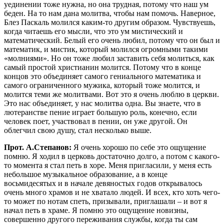
уединении тоже нужна, но она трудная, потому что наш ум
беден. На то нам дана молитва, чтобы нам помочь. Наверное,
Блез Паскаль молился каким-то другим образом. Чувствуешь,
когда читаешь его мысли, что это ум мистический и
математический. Белый его очень любил, потому что он был и
математик, и мистик, который молился огромными такими
«молниями». Но он тоже любил заставить себя молиться, как
самый простой христианин молится. Потому что в конце
концов это объединяет самого гениального математика и
самого ограниченного мужика, который тоже молится, и
молится теми же молитвами. Вот это я очень люблю в церкви.
Это нас объединяет, у нас молитва одна. Вы знаете, что в
лютеранстве пение играет большую роль, конечно, если
человек поет, участвовал в пении, он уже другой. Он
облегчил свою душу, стал несколько выше.
Прот. А.Степанов:
Я очень хорошо по себе это ощущение
помню. Я ходил в церковь достаточно долго, а потом с какого-
то момента я стал петь в хоре. Меня пригласили, у меня есть
небольшое музыкальное образование, а в конце
восьмидесятых и в начале девяностых годов открывалось
очень много храмов и не хватало людей. И всех, кто хоть чего-
то может по нотам спеть, призывали, приглашали – и вот я
начал петь в храме. Я помню это ощущение новизны,
совершенно другого переживания службы, когда ты сам