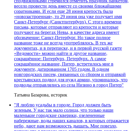
сподвижниками стремился отметить праздник банкетом,
весело провести день вместе со своими ближайшими
соратниками. И если еще 28 июня крепость была
«новозастроенная», то 29 июня она уже получает имя
Санкт-Петербург (Санктпитербурх). С этого времени
письма, которые отправляют из крепости и которые
получают на берегах Невы, в качестве адреса имеют
обозначение: Санкт-Петербург. Но такое полное
название тоже не всегда употреблялось. В тех же
документах, и в переписке, и в первой русской газете
«Ведомости» можно найти и другое название,
сокращённое: Питербурх, Петербурх. А самое
сокращённое название, Питер, встретилось мне в
документе, датированном 1705 годом. В одном
новгородских писем, связанных со сбором и отправкой
крестьянских подвод для нужд армии, упоминалось, что
подводы отправлялись из села Низино в город Питер"
Татьяна Базарова, историк
"Я люблю усадьбы в городе. Город должен быть
зеленым. У нас так мало солнца, что только наши
маленькие городские скверики, озелененные
набережные, воды наших каналов, в которых отражается
небо, дают нам возможность дышать. Мне повезло,