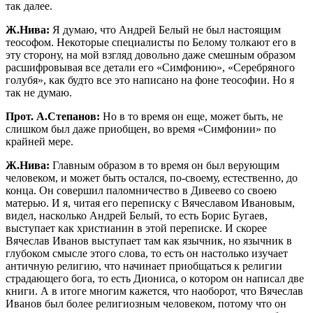
так далее.
Ж.Нива:
Я думаю, что Андрей Белый не был настоящим
теософом. Некоторые специалисты по Белому толкают его в
эту сторону, на мой взгляд довольно даже смешным образом
расшифровывая все детали его «Симфонию», «Серебряного
голубя», как будто все это написано на фоне теософии. Но я
так не думаю.
Прот. А.Степанов:
Но в то время он еще, может быть, не
слишком был даже приобщен, во время «Симфонии» по
крайней мере.
Ж.Нива:
Главным образом в то время он был верующим
человеком, и может быть остался, по-своему, естественно, до
конца. Он совершил паломничество в Дивеево со своею
матерью. И я, читая его переписку с Вячеславом Ивановым,
видел, насколько Андрей Белый, то есть Борис Бугаев,
выступает как христианин в этой переписке. И скорее
Вячеслав Иванов выступает там как язычник, но язычник в
глубоком смысле этого слова, то есть он настолько изучает
античную религию, что начинает приобщаться к религии
страдающего бога, то есть Диониса, о котором он написал две
книги. А в итоге многим кажется, что наоборот, что Вячеслав
Иванов был более религиозным человеком, потому что он