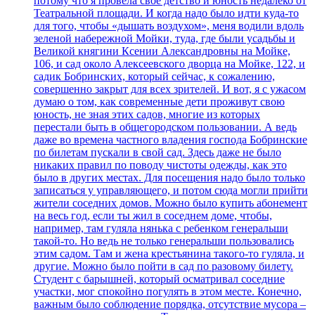
потому что я провела свое детство и юность недалеко от
Театральной площади. И когда надо было идти куда-то
для того, чтобы «дышать воздухом», меня водили вдоль
зеленой набережной Мойки, туда, где были усадьбы и
Великой княгини Ксении Александровны на Мойке,
106, и сад около Алексеевского дворца на Мойке, 122, и
садик Бобринских, который сейчас, к сожалению,
совершенно закрыт для всех зрителей. И вот, я с ужасом
думаю о том, как современные дети проживут свою
юность, не зная этих садов, многие из которых
перестали быть в общегородском пользовании. А ведь
даже во времена частного владения господа Бобринские
по билетам пускали в свой сад. Здесь даже не было
никаких правил по поводу чистоты одежды, как это
было в других местах. Для посещения надо было только
записаться у управляющего, и потом сюда могли прийти
жители соседних домов. Можно было купить абонемент
на весь год, если ты жил в соседнем доме, чтобы,
например, там гуляла нянька с ребенком генеральши
такой-то. Но ведь не только генеральши пользовались
этим садом. Там и жена крестьянина такого-то гуляла, и
другие. Можно было пойти в сад по разовому билету.
Студент с барышней, который осматривал соседние
участки, мог спокойно погулять в этом месте. Конечно,
важным было соблюдение порядка, отсутствие мусора –