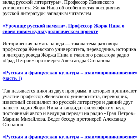
вклад русской литературы». Профессор Женевского
университета Жорж Нива об особенностях восприятия
русской литературы западным читателем
«Урочище русской памяти». Профессор Жорж Нива о
своем новом культурологическом проекте
Историческая память народа — такова тема разговора
профессора Женевского университета, переводчика, историка
и литературоведа Жоржа Нива и главного редактора радио
«Град Петров» протоиерея Александра Степанова
«Русская и французская культура – взаимопроникновение»
(часть 1)
Так называется цикл из двух программ, в которых принимают
участие профессор Женевского университета, переводчик,
известный специалист по русской литературе и давний друг
нашего радио Жорж Нива и кандидат философских наук,
постоянный автор и ведущая передач на радио «Град Петров»
Марина Михайлова. Ведет беседу протоиерей Александр
Степанов
«Русская и французская культура – взаимопроникновение»