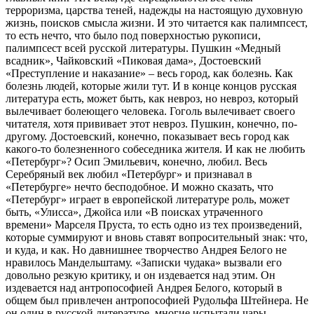
терроризма, царства теней, надежды на настоящую духовную
жизнь, поисков смысла жизни. И это читается как палимпсест,
то есть нечто, что было под поверхностью рукописи,
палимпсест всей русской литературы. Пушкин «Медный
всадник», Чайковский «Пиковая дама», Достоевский
«Преступление и наказание» – весь город, как болезнь. Как
болезнь людей, которые жили тут. И в конце концов русская
литература есть, может быть, как невроз, но невроз, который
вылечивает болеющего человека. Гоголь вылечивает своего
читателя, хотя прививает этот невроз. Пушкин, конечно, по-
другому. Достоевский, конечно, показывает весь город как
какого-то болезненного собеседника жителя. И как не любить
«Петербург»? Осип Эмильевич, конечно, любил. Весь
Серебряный век любил «Петербург» и признавал в
«Петербурге» нечто бесподобное. И можно сказать, что
«Петербург» играет в европейской литературе роль, может
быть, «Улисса», Джойса или «В поисках утраченного
времени» Марселя Пруста, то есть одно из тех произведений,
которые суммируют и вновь ставят вопросительный знак: что,
и куда, и как. Но давнишнее творчество Андрея Белого не
нравилось Мандельштаму. «Записки чудака» вызвали его
довольно резкую критику, и он издевается над этим. Он
издевается над антропософией Андрея Белого, который в
общем был привлечен антропософией Рудольфа Штейнера. Не
он один в русской литературе, многие испытали чары