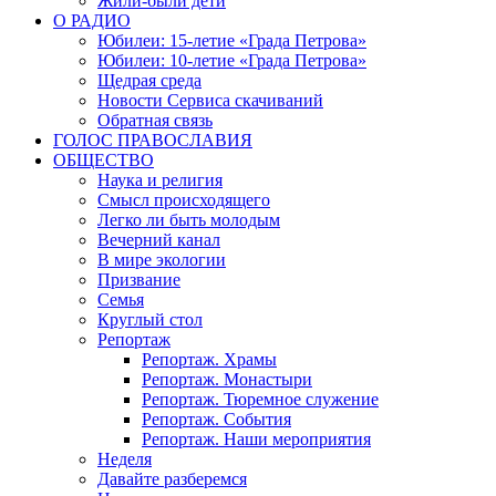
Жили-были дети
О РАДИО
Юбилеи: 15-летие «Града Петрова»
Юбилеи: 10-летие «Града Петрова»
Щедрая среда
Новости Сервиса скачиваний
Обратная связь
ГОЛОС ПРАВОСЛАВИЯ
ОБЩЕСТВО
Наука и религия
Смысл происходящего
Легко ли быть молодым
Вечерний канал
В мире экологии
Призвание
Семья
Круглый стол
Репортаж
Репортаж. Храмы
Репортаж. Монастыри
Репортаж. Тюремное служение
Репортаж. События
Репортаж. Наши мероприятия
Неделя
Давайте разберемся