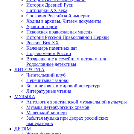
История Древней Руси
Патриархи XX века
Сословия Российской империи
Ходим в архивы. Читаем документы
Уроки истории
Псковская православная миссия
История Русской Православной Церкви
Россия. Век ХХ
Календарь памятных дат
Под знаменем России
Возвращение к семейным истокам, или
Родословные детективы
ЛИТЕРАТУРА
Читательский клуб
Перечитывая заново
Бог и человек в мировой литературе
Литературные чтения
МУЗЫКА
Антология христианской музыкальной культуры
Музыка петербургских храмов
Маленький концерт
Забытая музыка при дворах российских
императоров
ДЕТЯМ