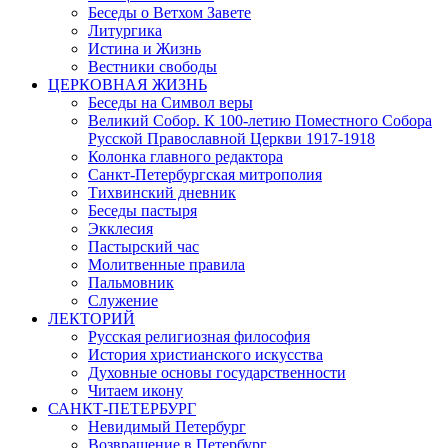
Беседы о Ветхом Завете
Литургика
Истина и Жизнь
Вестники свободы
ЦЕРКОВНАЯ ЖИЗНЬ
Беседы на Символ веры
Великий Собор. К 100-летию Поместного Собора
Русской Православной Церкви 1917-1918
Колонка главного редактора
Санкт-Петербургская митрополия
Тихвинский дневник
Беседы пастыря
Экклесия
Пастырский час
Молитвенные правила
Пальмовник
Служение
ЛЕКТОРИЙ
Русская религиозная философия
История христианского искусства
Духовные основы государственности
Читаем икону
САНКТ-ПЕТЕРБУРГ
Невидимый Петербург
Возвращение в Петербург