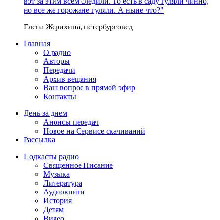
вот за этим всем следили. То есть в саду гуляли чинно,
но все же горожане гуляли. А ныне что?"
Елена Жерихина, петербурговед
Главная
О радио
Авторы
Передачи
Архив вещания
Ваш вопрос в прямой эфир
Контакты
День за днем
Анонсы передач
Новое на Сервисе скачиваний
Рассылка
Подкасты радио
Священное Писание
Музыка
Литература
Аудиокниги
История
Детям
Видео