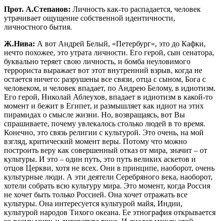
Прот. А.Степанов:
Личность как-то распадается, человек
утрачивает ощущение собственной идентичности,
личностного бытия.
Ж.Нива:
А вот Андрей Белый, «Петербург», это до Кафки,
нечто похожее, это утрата личности. Его герой, сын сенатора,
буквально теряет свою личность, и бомба неуловимого
террориста выражает вот этот внутренний взрыв, когда не
остается ничего: разрушены все связи, отца с сыном, Бога с
человеком, и человек впадает, по Андрею Белому, в идиотизм.
Его герой, Николай Аблеухов, впадает в идиотизм в какой-то
момент и бежит в Египет, и размышляет как идиот на этих
пирамидах о смысле жизни. Но, возвращаясь, вот Вы
спрашиваете, почему увлекалось столько людей в то время.
Конечно, это связь религии с культурой. Это очень, на мой
взгляд, критический момент веры. Потому что можно
построить веру как совершенный отказ от мира, значит – от
культуры. И это – один путь, это путь великих аскетов и
отцов Церкви, хотя не всех. Они в принципе, наоборот, очень
культурные люди. А эти деятели Серебряного века, наоборот,
хотели собрать всю культуру мира. Это момент, когда Россия
не хочет быть только Россией. Она хочет отражать все
культуры. Она интересуется культурой майя, Индии,
культурой народов Тихого океана. Ее этнография открывается