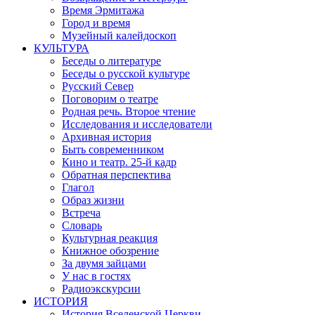
Время Эрмитажа
Город и время
Музейный калейдоскоп
КУЛЬТУРА
Беседы о литературе
Беседы о русской культуре
Русский Север
Поговорим о театре
Родная речь. Второе чтение
Исследования и исследователи
Архивная история
Быть современником
Кино и театр. 25-й кадр
Обратная перспектива
Глагол
Образ жизни
Встреча
Словарь
Культурная реакция
Книжное обозрение
За двумя зайцами
У нас в гостях
Радиоэкскурсии
ИСТОРИЯ
История Вселенской Церкви