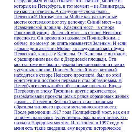
следующим?» И надо сказать, что знатоки, многие из
которых из Петербурга, в тот момент – из Ленинграда,
не смогли ответить. А следующее слово было –
Певческий! Потому что на Мойке как раз крупные
мосты составляют вот эту цепочку: Синий мост – на
Исаакиевской площади, Красный мост – в створе
Гороховой улицы, Зеленый мост – в створе Невского
проспекта. Он временно назывался Полицейским, а
сейчас, по-моему, он опять называется Зеленым. И если
дальше двигаться по Мойке, то следующий мост будет
Певческий, как раз у Капеллы. От Капеллы, с выходом,
с расширением как бы к Дворцовой площади. Эти
мосты тоже все были сделаны первоначально из таких
чугунных ящиков. Причем Зеленый мост, который
находится в створе Невского проспекта, был по этой
конструкции построен первым и стал образцовым. В
Петербурге очень любят образцовые проекты. Еще в
Петровскую эпоху Трезини и другие архитекторы
разрабатывали проекты целых рядов образцовых жилых
домов… И именно Зеленый мост стал головным
образцом типового проекта металлического моста.
После революции 1917 года Полицейский мост, как он в
то время назывался, естественно, был назван иначе. Его
назвали Народным мостом. И, наконец, в 1997 году, у
меня есть такие сведения, ему вернули историческое