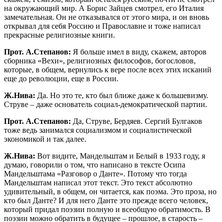
на окружающий мир. А Борис Зайцев смотрел, его Италия
замечательная. Он не отказывался от этого мира, и он вновь
открывал для себя Россию и Православие и тоже написал
прекрасные религиозные книги.
Прот. А.Степанов:
Я больше имел в виду, скажем, авторов
сборника «Вехи», религиозных философов, богословов,
которые, в общем, вернулись к вере после всех этих исканий
еще до революции, еще в России.
Ж.Нива:
Да. Но это те, кто был ближе даже к большевизму.
Струве – даже основатель социал-демократической партии.
Прот. А.Степанов:
Да, Струве, Бердяев. Сергий Булгаков
тоже ведь занимался социализмом и социалистической
экономикой и так далее.
Ж.Нива:
Вот видите, Мандельштам и Белый в 1933 году, я
думаю, говорили о том, что написано в тексте Осипа
Мандельштама «Разговор о Данте». Потому что тогда
Мандельштам написал этот текст. Это текст абсолютно
удивительный, в общем, он читается, как поэма. Это проза, но
кто был Данте? И для него Данте это прежде всего человек,
который придал поэзии полную и всеобщую обратимость. В
поэзии можно обратить в будущее – прошлое, в старость –