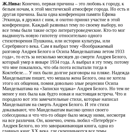
Ж.Нива:
Конечно, первая причина – это любовь к городу, к
белым ночам, к этой мистической атмосфере города. Но есть и
другая причина. Была одна конференция памяти Ефима
Эткинда, я дружил с ним, и охотно принял участие в этой
конференции. Каждый развивал тему по своему выбору, но
все темы были такие остро литературоведческие. Кто-то мог
выдвинуть новую гипотезу относительно одного
стихотворения Пушкина, или истории культуры, или
Серебряного века. Сам я выбрал тему «Воображаемый
разговор Андрея Белого и Осипа Мандельштама летом 1933
года», то есть за несколько месяцев до смерти Андрея Белого,
который умер в январе 1934 года. А выбрал я эту тему, потому
что мне показалось, что оба поэта испытали тогда в
Коктебеле… У них были долгие разговоры на пляже. Надежда
Мандельштам пишет, что мешала жена Белого, она не хотела
этого их общения, помня довольно злые рецензии Осипа
Мандельштама на «Записки чудака» Андрея Белого. Но тем не
менее у них была как будто новая и настоящая встреча. Что и
породило вот эти замечательные стихи, которые написал
Мандельштам на смерть Андрея Белого. И эти стихи
доказывают, что Мандельштам высоко ценил своего
собеседника и что что-то общее было между ними, несмотря
на все различия. Он, конечно, очень любил «Петербург»
Андрея Белого, но это завораживающая книга, одна из
главных книг ХХ века, где скрещиваются все темы