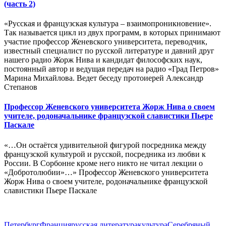
(часть 2)
«Русская и французская культура – взаимопроникновение».
Так называется цикл из двух программ, в которых принимают
участие профессор Женевского университета, переводчик,
известный специалист по русской литературе и давний друг
нашего радио Жорж Нива и кандидат философских наук,
постоянный автор и ведущая передач на радио «Град Петров»
Марина Михайлова. Ведет беседу протоиерей Александр
Степанов
Профессор Женевского университета Жорж Нива о своем
учителе, родоначальнике французской славистики Пьере
Паскале
«…Он остаётся удивительной фигурой посредника между
французской культурой и русской, посредника из любви к
России. В Сорбонне кроме него никто не читал лекции о
«Добротолюбии»…» Профессор Женевского университета
Жорж Нива о своем учителе, родоначальнике французской
славистики Пьере Паскале
Петербург
Франция
русская литература
культура
Серебряный