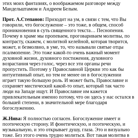
этих моих фантазиях, о воображаемом разговоре между
Мандельштамом и Андреем Белым.
Прот. А.Степанов:
Приходит на ум, в связи с тем, что Вы
говорили, что богослужение – это тоже, в общем, способ
проникновения в суть священного текста… Песнопения.
Почему в храме мы пропеваем, проговариваем молитвы, по
контрасту, скажем, с молитвой келейной, которая творится,
может, и безмолвно, в уме, то, что называли святые отцы
псалмопение. Это тоже какой-то очень важный момент
духовной жизни, духовного постижения, духовного
возрастания через голос, через все эти органы речи
пропустить. Поэтому у Православной Церкви это как бы
интуитивный опыт, но тем не менее он в богослужении
играет такую большую роль. И может быть, Православие и
сохраняет мистический какой-то опыт, который так часто
люди на Западе ищут. И Православие им кажется
привлекательным именно потому, что он здесь у нас остался в
большей степени, в значительной мере благодаря
богослужению.
Ж.Нива:
Я полностью согласен. Богослужение имеет и
поэтическую сторону. И фонетическую, и поэтическую, и
музыкальную, и это открывает душу, глаза. Это и визуально
тоже. Без этого очень трудно молиться. Вот такая молитва в