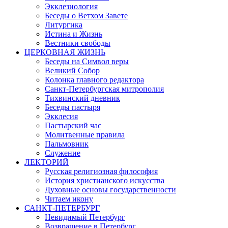
Экклезиология
Беседы о Ветхом Завете
Литургика
Истина и Жизнь
Вестники свободы
ЦЕРКОВНАЯ ЖИЗНЬ
Беседы на Символ веры
Великий Собор
Колонка главного редактора
Санкт-Петербургская митрополия
Тихвинский дневник
Беседы пастыря
Экклесия
Пастырский час
Молитвенные правила
Пальмовник
Служение
ЛЕКТОРИЙ
Русская религиозная философия
История христианского искусства
Духовные основы государственности
Читаем икону
САНКТ-ПЕТЕРБУРГ
Невидимый Петербург
Возвращение в Петербург