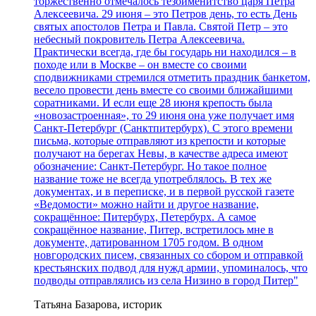
торжественно отмечалось тезоименитство царя Петра
Алексеевича. 29 июня – это Петров день, то есть День
святых апостолов Петра и Павла. Святой Петр – это
небесный покровитель Петра Алексеевича.
Практически всегда, где бы государь ни находился – в
походе или в Москве – он вместе со своими
сподвижниками стремился отметить праздник банкетом,
весело провести день вместе со своими ближайшими
соратниками. И если еще 28 июня крепость была
«новозастроенная», то 29 июня она уже получает имя
Санкт-Петербург (Санктпитербурх). С этого времени
письма, которые отправляют из крепости и которые
получают на берегах Невы, в качестве адреса имеют
обозначение: Санкт-Петербург. Но такое полное
название тоже не всегда употреблялось. В тех же
документах, и в переписке, и в первой русской газете
«Ведомости» можно найти и другое название,
сокращённое: Питербурх, Петербурх. А самое
сокращённое название, Питер, встретилось мне в
документе, датированном 1705 годом. В одном
новгородских писем, связанных со сбором и отправкой
крестьянских подвод для нужд армии, упоминалось, что
подводы отправлялись из села Низино в город Питер"
Татьяна Базарова, историк