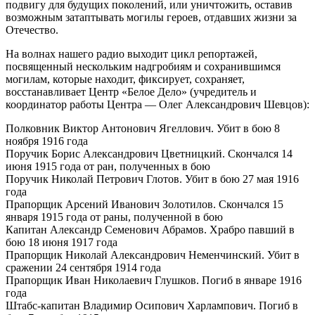
подвигу для будущих поколений, или уничтожить, оставив
возможным затаптывать могилы героев, отдавших жизни за
Отечество.
На волнах нашего радио выходит цикл репортажей,
посвященный нескольким надгробиям и сохранившимся
могилам, которые находит, фиксирует, сохраняет,
восстанавливает Центр «Белое Дело» (учредитель и
координатор работы Центра — Олег Александрович Шевцов):
Полковник Виктор Антонович Ягеллович. Убит в бою 8
ноября 1916 года
Поручик Борис Александрович Цветницкий. Скончался 14
июня 1915 года от ран, полученных в бою
Поручик Николай Петрович Глотов. Убит в бою 27 мая 1916
года
Прапорщик Арсений Иванович Золотилов. Скончался 15
января 1915 года от раны, полученной в бою
Капитан Александр Семенович Абрамов. Храбро павший в
бою 18 июня 1917 года
Прапорщик Николай Александрович Неменчинский. Убит в
сражении 24 сентября 1914 года
Прапорщик Иван Николаевич Глушков. Погиб в январе 1916
года
Штабс-капитан Владимир Осипович Харлампович. Погиб в