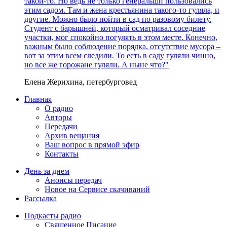
такой-то. Но ведь не только генеральши пользовались
этим садом. Там и жена крестьянина такого-то гуляла, и
другие. Можно было пойти в сад по разовому билету.
Студент с барышней, который осматривал соседние
участки, мог спокойно погулять в этом месте. Конечно,
важным было соблюдение порядка, отсутствие мусора –
вот за этим всем следили. То есть в саду гуляли чинно,
но все же горожане гуляли. А ныне что?"
Елена Жерихина, петербурговед
Главная
О радио
Авторы
Передачи
Архив вещания
Ваш вопрос в прямой эфир
Контакты
День за днем
Анонсы передач
Новое на Сервисе скачиваний
Рассылка
Подкасты радио
Священное Писание