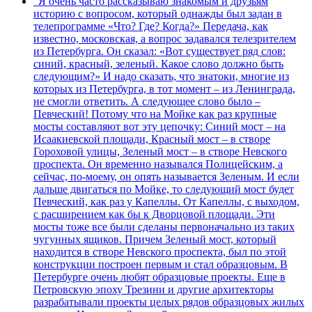
"Я очень часто рассказываю знакомым и друзьям
историю с вопросом, который однажды был задан в
телепрограмме «Что? Где? Когда?» Передача, как
известно, московская, а вопрос задавался телезрителем
из Петербурга. Он сказал: «Вот существует ряд слов:
синий, красный, зеленый. Какое слово должно быть
следующим?» И надо сказать, что знатоки, многие из
которых из Петербурга, в тот момент – из Ленинграда,
не смогли ответить. А следующее слово было –
Певческий! Потому что на Мойке как раз крупные
мосты составляют вот эту цепочку: Синий мост – на
Исаакиевской площади, Красный мост – в створе
Гороховой улицы, Зеленый мост – в створе Невского
проспекта. Он временно назывался Полицейским, а
сейчас, по-моему, он опять называется Зеленым. И если
дальше двигаться по Мойке, то следующий мост будет
Певческий, как раз у Капеллы. От Капеллы, с выходом,
с расширением как бы к Дворцовой площади. Эти
мосты тоже все были сделаны первоначально из таких
чугунных ящиков. Причем Зеленый мост, который
находится в створе Невского проспекта, был по этой
конструкции построен первым и стал образцовым. В
Петербурге очень любят образцовые проекты. Еще в
Петровскую эпоху Трезини и другие архитекторы
разрабатывали проекты целых рядов образцовых жилых