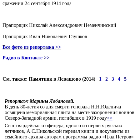
сражении 24 сентября 1914 года
Прапорщик Николай Александрович Неменчинский
Прапорщик Иван Николаевич Глушков
Все фото из репортажа >>
Радио в Контакте >>
См. также: Памятник в Левашово (2014)
1
2
3
4
5
Репортаж Марины Лобановой.
В день 80-летия со дня смерти генерала Н.Н.Юденича
освящена мемориальная плита на месте захоронения воинов
Северо-Западной армии, погибших в 1919 году
>>
Сын гвардейского офицера, одного из первых русских
летчиков, А.С.Никольской передал книги и документы из
семейного архива авторам программы радио «Град Петров»