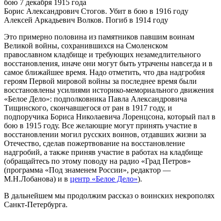
бою 7 декабря 1915 года
Борис Александрович Стогов. Убит в бою в 1916 году
Алексей Аркадьевич Волков. Погиб в 1914 году
Это примерно половина из памятников павшим воинам
Великой войны, сохранившихся на Смоленском
православном кладбище и требующих незамедлительного
восстановления, иначе они могут быть утрачены навсегда и в
самое ближайшее время. Надо отметить, что два надгробия
героям Первой мировой войны за последнее время были
восстановлены усилиями историко-мемориального движения
«Белое Дело»: подполковника Павла Александровича
Тищинского, скончавшегося от ран в 1917 году, и
подпоручика Бориса Николаевича Лоренцсона, который пал в
бою в 1915 году. Все желающие могут принять участие в
восстановлении могил русских воинов, отдавших жизни за
Отечество, сделав пожертвование на восстановление
надгробий, а также приняв участие в работах на кладбище
(обращайтесь по этому поводу на радио «Град Петров»
(программа «Под знаменем России», редактор —
М.Н.Лобанова) и в
центр «Белое Дело»
).
В дальнейшем мы продолжим рассказ о воинских некрополях
Санкт-Петербурга.