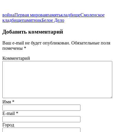
война
Первая мировая
память
кладбище
Смоленское
кладбище
памятник
Белое Дело
Добавить комментарий
Ваш e-mail не будет опубликован.
Обязательные поля
помечены
*
Комментарий
Имя
*
E-mail
*
Город