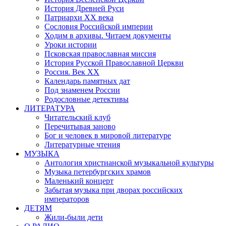
История Древней Руси
Патриархи XX века
Сословия Российской империи
Ходим в архивы. Читаем документы
Уроки истории
Псковская православная миссия
История Русской Православной Церкви
Россия. Век ХХ
Календарь памятных дат
Под знаменем России
Родословные детективы
ЛИТЕРАТУРА
Читательский клуб
Перечитывая заново
Бог и человек в мировой литературе
Литературные чтения
МУЗЫКА
Антология христианской музыкальной культуры
Музыка петербургских храмов
Маленький концерт
Забытая музыка при дворах российских
императоров
ДЕТЯМ
Жили-были дети