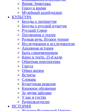
Время Эрмитажа
Город и время
Музейный калейдоскоп
КУЛЬТУРА
Беседы о литературе
Беседы о русской культуре
Русский Север
Поговорим о театре
Родная речь. Второе чтение
Исследования и исследователи
Архивная история
Быть современником
Кино и театр. 25-й кадр
Обратная перспектива
Глагол
Образ жизни
Встреча
Словарь
Культурная реакция
Книжное обозрение
За двумя зайцами
У нас в гостях
Радиоэкскурсии
ИСТОРИЯ
История Вселенской Церкви