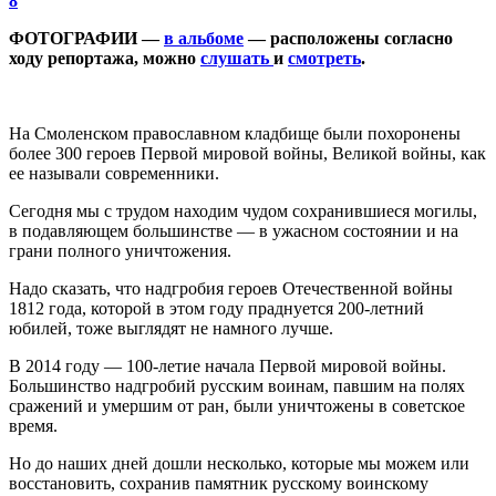
8
ФОТОГРАФИИ —
в альбоме
— расположены согласно
ходу репортажа, можно
слушать
и
смотреть
.
На Смоленском православном кладбище были похоронены
более 300 героев Первой мировой войны, Великой войны, как
ее называли современники.
Сегодня мы с трудом находим чудом сохранившиеся могилы,
в подавляющем большинстве — в ужасном состоянии и на
грани полного уничтожения.
Надо сказать, что надгробия героев Отечественной войны
1812 года, которой в этом году праднуется 200-летний
юбилей, тоже выглядят не намного лучше.
В 2014 году — 100-летие начала Первой мировой войны.
Большинство надгробий русским воинам, павшим на полях
сражений и умершим от ран, были уничтожены в советское
время.
Но до наших дней дошли несколько, которые мы можем или
восстановить, сохранив памятник русскому воинскому