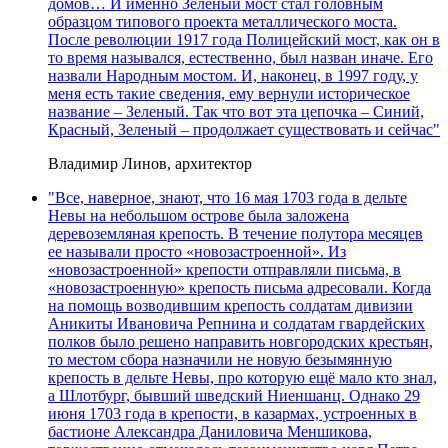
домов… И именно Зеленый мост стал головным
образцом типового проекта металлического моста.
После революции 1917 года Полицейский мост, как он в
то время назывался, естественно, был назван иначе. Его
назвали Народным мостом. И, наконец, в 1997 году, у
меня есть такие сведения, ему вернули историческое
название – Зеленый. Так что вот эта цепочка – Синий,
Красный, Зеленый – продолжает существовать и сейчас"
Владимир Линов, архитектор
"Все, наверное, знают, что 16 мая 1703 года в дельте
Невы на небольшом острове была заложена
деревоземляная крепость. В течение полутора месяцев
ее называли просто «новозастроенной». Из
«новозастроенной» крепости отправляли письма, в
«новозастроенную» крепость письма адресовали. Когда
на помощь возводившим крепость солдатам дивизии
Аникиты Ивановича Репнина и солдатам гвардейских
полков было решено направить новгородских крестьян,
то местом сбора назначили не новую безымянную
крепость в дельте Невы, про которую ещё мало кто знал,
а Шлотбург, бывший шведский Ниеншанц. Однако 29
июня 1703 года в крепости, в казармах, устроенных в
бастионе Александра Даниловича Меншикова,