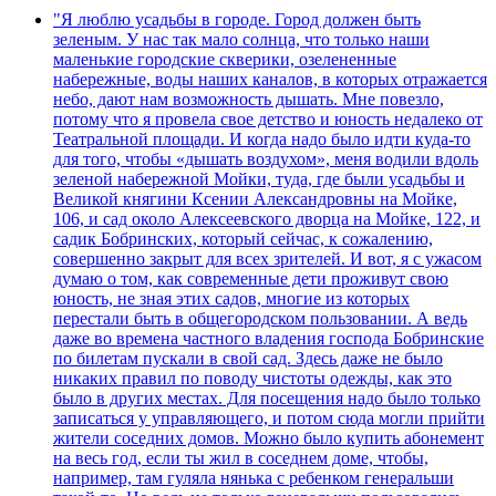
"Я люблю усадьбы в городе. Город должен быть
зеленым. У нас так мало солнца, что только наши
маленькие городские скверики, озелененные
набережные, воды наших каналов, в которых отражается
небо, дают нам возможность дышать. Мне повезло,
потому что я провела свое детство и юность недалеко от
Театральной площади. И когда надо было идти куда-то
для того, чтобы «дышать воздухом», меня водили вдоль
зеленой набережной Мойки, туда, где были усадьбы и
Великой княгини Ксении Александровны на Мойке,
106, и сад около Алексеевского дворца на Мойке, 122, и
садик Бобринских, который сейчас, к сожалению,
совершенно закрыт для всех зрителей. И вот, я с ужасом
думаю о том, как современные дети проживут свою
юность, не зная этих садов, многие из которых
перестали быть в общегородском пользовании. А ведь
даже во времена частного владения господа Бобринские
по билетам пускали в свой сад. Здесь даже не было
никаких правил по поводу чистоты одежды, как это
было в других местах. Для посещения надо было только
записаться у управляющего, и потом сюда могли прийти
жители соседних домов. Можно было купить абонемент
на весь год, если ты жил в соседнем доме, чтобы,
например, там гуляла нянька с ребенком генеральши