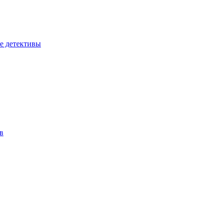
е детективы
в