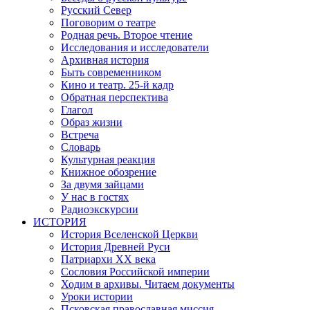
Русский Север
Поговорим о театре
Родная речь. Второе чтение
Исследования и исследователи
Архивная история
Быть современником
Кино и театр. 25-й кадр
Обратная перспектива
Глагол
Образ жизни
Встреча
Словарь
Культурная реакция
Книжное обозрение
За двумя зайцами
У нас в гостях
Радиоэкскурсии
ИСТОРИЯ
История Вселенской Церкви
История Древней Руси
Патриархи XX века
Сословия Российской империи
Ходим в архивы. Читаем документы
Уроки истории
Псковская православная миссия