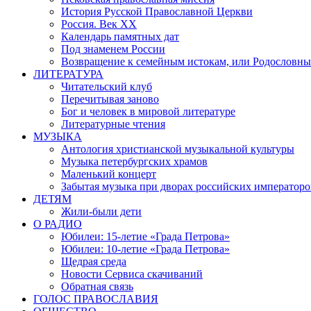
История Русской Православной Церкви
Россия. Век ХХ
Календарь памятных дат
Под знаменем России
Возвращение к семейным истокам, или Родословны
ЛИТЕРАТУРА
Читательский клуб
Перечитывая заново
Бог и человек в мировой литературе
Литературные чтения
МУЗЫКА
Антология христианской музыкальной культуры
Музыка петербургских храмов
Маленький концерт
Забытая музыка при дворах российских императоро
ДЕТЯМ
Жили-были дети
О РАДИО
Юбилеи: 15-летие «Града Петрова»
Юбилеи: 10-летие «Града Петрова»
Щедрая среда
Новости Сервиса скачиваний
Обратная связь
ГОЛОС ПРАВОСЛАВИЯ