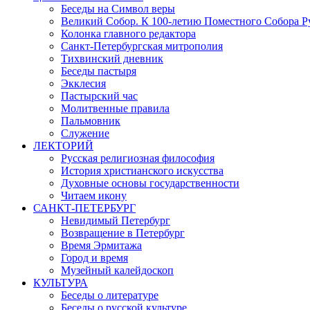
Беседы на Символ веры
Великий Собор. К 100-летию Поместного Собора Р
Колонка главного редактора
Санкт-Петербургская митрополия
Тихвинский дневник
Беседы пастыря
Экклесия
Пастырский час
Молитвенные правила
Пальмовник
Служение
ЛЕКТОРИЙ
Русская религиозная философия
История христианского искусства
Духовные основы государственности
Читаем икону
САНКТ-ПЕТЕРБУРГ
Невидимый Петербург
Возвращение в Петербург
Время Эрмитажа
Город и время
Музейный калейдоскоп
КУЛЬТУРА
Беседы о литературе
Беседы о русской культуре