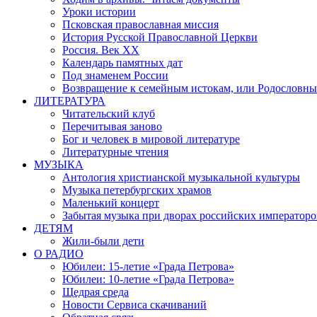
Уроки истории
Псковская православная миссия
История Русской Православной Церкви
Россия. Век ХХ
Календарь памятных дат
Под знаменем России
Возвращение к семейным истокам, или Родословны
ЛИТЕРАТУРА
Читательский клуб
Перечитывая заново
Бог и человек в мировой литературе
Литературные чтения
МУЗЫКА
Антология христианской музыкальной культуры
Музыка петербургских храмов
Маленький концерт
Забытая музыка при дворах российских императоро
ДЕТЯМ
Жили-были дети
О РАДИО
Юбилеи: 15-летие «Града Петрова»
Юбилеи: 10-летие «Града Петрова»
Щедрая среда
Новости Сервиса скачиваний