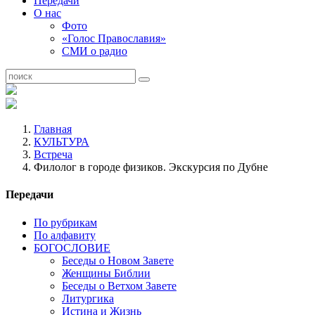
Передачи
О нас
Фото
«Голос Православия»
СМИ о радио
Главная
КУЛЬТУРА
Встреча
Филолог в городе физиков. Экскурсия по Дубне
Передачи
По рубрикам
По алфавиту
БОГОСЛОВИЕ
Беседы о Новом Завете
Женщины Библии
Беседы о Ветхом Завете
Литургика
Истина и Жизнь