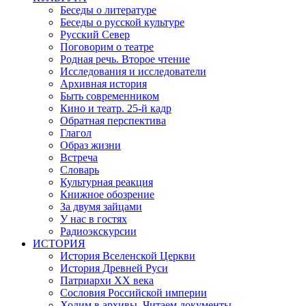
Беседы о литературе
Беседы о русской культуре
Русский Север
Поговорим о театре
Родная речь. Второе чтение
Исследования и исследователи
Архивная история
Быть современником
Кино и театр. 25-й кадр
Обратная перспектива
Глагол
Образ жизни
Встреча
Словарь
Культурная реакция
Книжное обозрение
За двумя зайцами
У нас в гостях
Радиоэкскурсии
ИСТОРИЯ
История Вселенской Церкви
История Древней Руси
Патриархи XX века
Сословия Российской империи
Ходим в архивы. Читаем документы