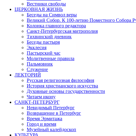
Вестники свободы
ЦЕРКОВНАЯ ЖИЗНЬ
Беседы на Символ веры
Великий Собор. К 100-летию Поместного Собора Р
Колонка главного редактора
Санкт-Петербургская митрополия
Тихвинский дневник
Беседы пастыря
Экклесия
Пастырский час
Молитвенные правила
Пальмовник
Служение
ЛЕКТОРИЙ
Русская религиозная философия
История христианского искусства
Духовные основы государственности
Читаем икону
САНКТ-ПЕТЕРБУРГ
Невидимый Петербург
Возвращение в Петербург
Время Эрмитажа
Город и время
Музейный калейдоскоп
КУЛЬТУРА