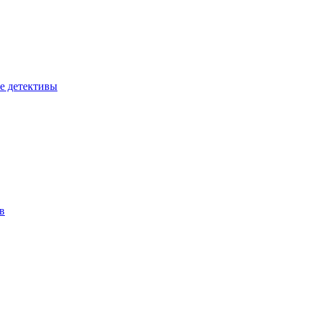
е детективы
в