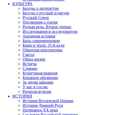
КУЛЬТУРА
Беседы о литературе
Беседы о русской культуре
Русский Север
Поговорим о театре
Родная речь. Второе чтение
Исследования и исследователи
Архивная история
Быть современником
Кино и театр. 25-й кадр
Обратная перспектива
Глагол
Образ жизни
Встреча
Словарь
Культурная реакция
Книжное обозрение
За двумя зайцами
У нас в гостях
Радиоэкскурсии
ИСТОРИЯ
История Вселенской Церкви
История Древней Руси
Патриархи XX века
Сословия Российской империи