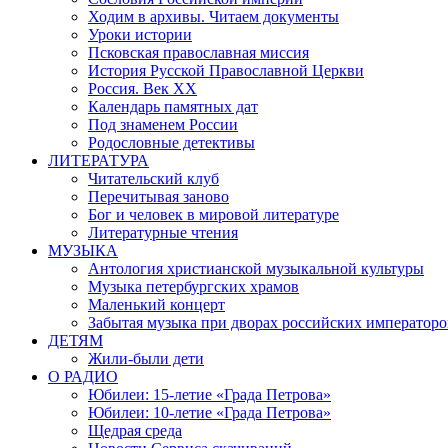
Ходим в архивы. Читаем документы
Уроки истории
Псковская православная миссия
История Русской Православной Церкви
Россия. Век ХХ
Календарь памятных дат
Под знаменем России
Родословные детективы
ЛИТЕРАТУРА
Читательский клуб
Перечитывая заново
Бог и человек в мировой литературе
Литературные чтения
МУЗЫКА
Антология христианской музыкальной культуры
Музыка петербургских храмов
Маленький концерт
Забытая музыка при дворах российских императоро
ДЕТЯМ
Жили-были дети
О РАДИО
Юбилеи: 15-летие «Града Петрова»
Юбилеи: 10-летие «Града Петрова»
Щедрая среда