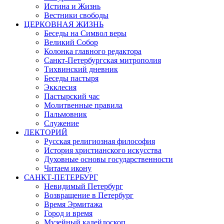
Истина и Жизнь
Вестники свободы
ЦЕРКОВНАЯ ЖИЗНЬ
Беседы на Символ веры
Великий Собор
Колонка главного редактора
Санкт-Петербургская митрополия
Тихвинский дневник
Беседы пастыря
Экклесия
Пастырский час
Молитвенные правила
Пальмовник
Служение
ЛЕКТОРИЙ
Русская религиозная философия
История христианского искусства
Духовные основы государственности
Читаем икону
САНКТ-ПЕТЕРБУРГ
Невидимый Петербург
Возвращение в Петербург
Время Эрмитажа
Город и время
Музейный калейдоскоп