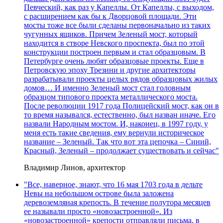
Певческий, как раз у Капеллы. От Капеллы, с выходом,
с расширением как бы к Дворцовой площади. Эти
мосты тоже все были сделаны первоначально из таких
чугунных ящиков. Причем Зеленый мост, который
находится в створе Невского проспекта, был по этой
конструкции построен первым и стал образцовым. В
Петербурге очень любят образцовые проекты. Еще в
Петровскую эпоху Трезини и другие архитекторы
разрабатывали проекты целых рядов образцовых жилых
домов… И именно Зеленый мост стал головным
образцом типового проекта металлического моста.
После революции 1917 года Полицейский мост, как он в
то время назывался, естественно, был назван иначе. Его
назвали Народным мостом. И, наконец, в 1997 году, у
меня есть такие сведения, ему вернули историческое
название – Зеленый. Так что вот эта цепочка – Синий,
Красный, Зеленый – продолжает существовать и сейчас"
Владимир Линов, архитектор
"Все, наверное, знают, что 16 мая 1703 года в дельте
Невы на небольшом острове была заложена
деревоземляная крепость. В течение полутора месяцев
ее называли просто «новозастроенной». Из
«новозастроенной» крепости отправляли письма, в