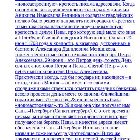
«новозастроенную» крепость письма адресовали. Когда
на помощь возводившим крепость солдатам дивизии
Аникиты Ивановича Репнина и солдатам гвардейских
полков было решено направить новгородских крестьян,
то местом сбора назначили не новую безымянную
крепость в дельте Невы, про которую ещё мало кто знал,
а Шлотбург, бывший шведский Ниеншанц. Однако 29
июня 1703 года в крепости, в казармах, устроенных в
бастионе Александра Даниловича Меншикова,
торжественно отмечалось тезоименитство царя Петра
Алексеевича. 29 июня – это Петров день, то есть День
святых апостолов Петра и Павла. Святой Петр – это
небесный покровитель Петра Алексеевича.
Практически всегда, где бы государь ни находился – в
походе или в Москве – он вместе со своими
сподвижниками стремился отметить праздник банкетом,
весело провести день вместе со своими ближайшими
соратниками. И если еще 28 июня крепость была
«новозастроенная», то 29 июня она уже получает имя
Санкт-Петербург (Санктпитербурх). С этого времени
письма, которые отправляют из крепости и которые
получают на берегах Невы, в качестве адреса имеют
обозначение: Санкт-Петербург. Но такое полное
название тоже не всегда употреблялось. В тех же
документах, и в переписке, и в первой русской газете