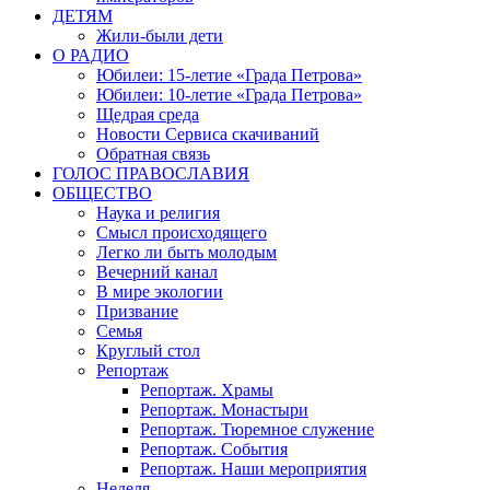
ДЕТЯМ
Жили-были дети
О РАДИО
Юбилеи: 15-летие «Града Петрова»
Юбилеи: 10-летие «Града Петрова»
Щедрая среда
Новости Сервиса скачиваний
Обратная связь
ГОЛОС ПРАВОСЛАВИЯ
ОБЩЕСТВО
Наука и религия
Смысл происходящего
Легко ли быть молодым
Вечерний канал
В мире экологии
Призвание
Семья
Круглый стол
Репортаж
Репортаж. Храмы
Репортаж. Монастыри
Репортаж. Тюремное служение
Репортаж. События
Репортаж. Наши мероприятия
Неделя