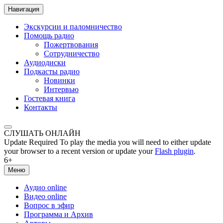
Навигация
Экскурсии и паломничество
Помощь радио
Пожертвования
Сотрудничество
Аудиодиски
Подкасты радио
Новинки
Интервью
Гостевая книга
Контакты
СЛУШАТЬ ОНЛАЙН
Update Required
To play the media you will need to either update
your browser to a recent version or update your
Flash plugin
.
6+
Меню
Аудио online
Видео online
Вопрос в эфир
Программа и Архив