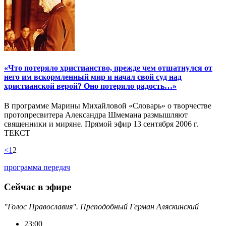
«Что потеряло христианство, прежде чем отшатнулся от
него им вскормленный мир и начал свой суд над
христианской верой? Оно потеряло радость…»
В программе Марины Михайловой «Словарь» о творчестве
протопресвитера Александра Шмемана размышляют
священники и миряне. Прямой эфир 13 сентября 2006 г.
ТЕКСТ
<
1
2
программа передач
Сейчас в эфире
"Голос Православия". Преподобный Герман Аляскинский
23:00