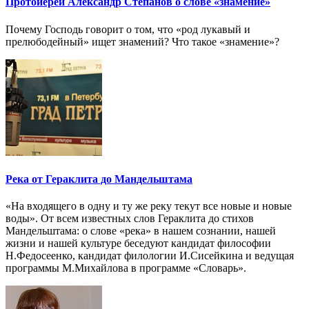
Протоиерей Александр Степанов о слове «знамение»
Почему Господь говорит о том, что «род лукавый и
прелюбодейный» ищет знамений? Что такое «знамение»?
Река от Гераклита до Мандельштама
«На входящего в одну и ту же реку текут все новые и новые
воды». От всем известных слов Гераклита до стихов
Мандельштама: о слове «река» в нашем сознании, нашей
жизни и нашей культуре беседуют кандидат философии
Н.Федосеенко, кандидат филологии И.Сисейкина и ведущая
программы М.Михайлова в программе «Словарь».