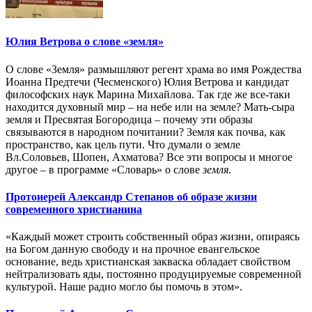
Юлия Ветрова о слове «земля»
О слове «Земля» размышляют регент храма во имя Рождества
Иоанна Предтечи (Чесменского) Юлия Ветрова и кандидат
философских наук Марина Михайлова. Так где же все-таки
находится духовный мир – на небе или на земле? Мать-сыра
земля и Пресвятая Богородица – почему эти образы
связываются в народном почитании? Земля как почва, как
пространство, как цель пути. Что думали о земле
Вл.Соловьев, Шопен, Ахматова? Все эти вопросы и многое
другое – в программе «Словарь» о слове
земля
.
Протоиерей Александр Степанов об образе жизни
современного христианина
«Каждый может строить собственный образ жизни, опираясь
на Богом данную свободу и на прочное евангельское
основание, ведь христианская закваска обладает свойством
нейтрализовать яды, постоянно продуцируемые современной
культурой. Наше радио могло бы помочь в этом».