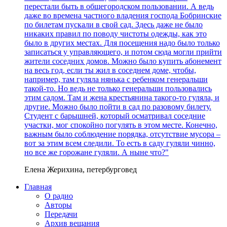
перестали быть в общегородском пользовании. А ведь
даже во времена частного владения господа Бобринские
по билетам пускали в свой сад. Здесь даже не было
никаких правил по поводу чистоты одежды, как это
было в других местах. Для посещения надо было только
записаться у управляющего, и потом сюда могли прийти
жители соседних домов. Можно было купить абонемент
на весь год, если ты жил в соседнем доме, чтобы,
например, там гуляла нянька с ребенком генеральши
такой-то. Но ведь не только генеральши пользовались
этим садом. Там и жена крестьянина такого-то гуляла, и
другие. Можно было пойти в сад по разовому билету.
Студент с барышней, который осматривал соседние
участки, мог спокойно погулять в этом месте. Конечно,
важным было соблюдение порядка, отсутствие мусора –
вот за этим всем следили. То есть в саду гуляли чинно,
но все же горожане гуляли. А ныне что?"
Елена Жерихина, петербурговед
Главная
О радио
Авторы
Передачи
Архив вещания