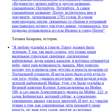
«Ведомости» можно найти и другое название,
сокращённое: Питербурх, Петербурх. А самое
сокращённое название, Питер, встретилось мне в
документе, датированном 1705 годом. В одном
новгородских писем, связанных со сбором и отправкой
крестьянских подвод для нужд армии, упоминалось, что
подводы отправлялись из села Низино в город Питер"
Татьяна Базарова, историк
"Я люблю усадьбы в городе. Город должен быть
зеленым. У нас так мало солнца, что только наши
маленькие городские скверики, озелененные
набережные, воды наших каналов, в которых отражается
небо, дают нам возможность дышать. Мне повезло,
потому что я провела свое детство и юность недалеко от
Театральной площади. И когда надо было идти куда-то
для того, чтобы «дышать воздухом», меня водили вдоль
зеленой набережной Мойки, туда, где были усадьбы и
Великой княгини Ксении Александровны на Мойке,
106, и сад около Алексеевского дворца на Мойке, 122, и
садик Бобринских, который сейчас, к сожалению,
совершенно закрыт для всех зрителей. И вот, я с ужасом
думаю о том, как современные дети проживут свою
юность, не зная этих садов, многие из которых