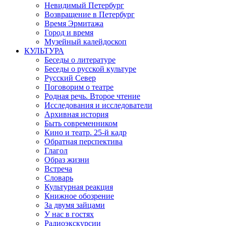
Невидимый Петербург
Возвращение в Петербург
Время Эрмитажа
Город и время
Музейный калейдоскоп
КУЛЬТУРА
Беседы о литературе
Беседы о русской культуре
Русский Север
Поговорим о театре
Родная речь. Второе чтение
Исследования и исследователи
Архивная история
Быть современником
Кино и театр. 25-й кадр
Обратная перспектива
Глагол
Образ жизни
Встреча
Словарь
Культурная реакция
Книжное обозрение
За двумя зайцами
У нас в гостях
Радиоэкскурсии