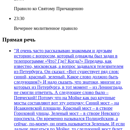
Правило ко Святому Причащению
23:30
Вечернее молитвенное правило
Прямая речь
"Я очень часто рассказываю знакомым и друзьям
историю с вопросом, который однажды был задан в
телепрограмме «Что? Где? Когда?» Передача, как
известно, московская, а вопрос задавался телезрителем
из Петербурга. Он сказал: «Вот существует ряд слов:
синий, красный, зеленый. Какое слово должно быть
следующим?» И надо сказать, что знатоки, многие из
которых из Петербурга, в тот момент – из Ленинграда,
не смогли ответить. А следующее слово было –
Певческий! Потому что на Мойке как раз крупные
мосты составляют вот эту цепочку: Синий мост – на
Исаакиевской площади, Красный мост – в створе
Гороховой улицы, Зеленый мост – в створе Невского
проспекта. Он временно назывался Полицейским, а
сейчас, по-моему, он опять называется Зеленым. И если
дальше двигаться по Мойке, то следующий мост будет