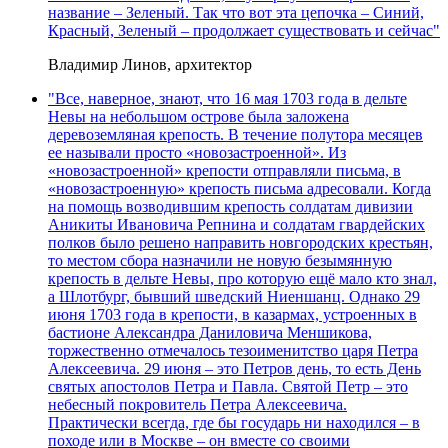
название – Зеленый. Так что вот эта цепочка – Синий,
Красный, Зеленый – продолжает существовать и сейчас"
Владимир Линов, архитектор
"Все, наверное, знают, что 16 мая 1703 года в дельте
Невы на небольшом острове была заложена
деревоземляная крепость. В течение полутора месяцев
ее называли просто «новозастроенной». Из
«новозастроенной» крепости отправляли письма, в
«новозастроенную» крепость письма адресовали. Когда
на помощь возводившим крепость солдатам дивизии
Аникиты Ивановича Репнина и солдатам гвардейских
полков было решено направить новгородских крестьян,
то местом сбора назначили не новую безымянную
крепость в дельте Невы, про которую ещё мало кто знал,
а Шлотбург, бывший шведский Ниеншанц. Однако 29
июня 1703 года в крепости, в казармах, устроенных в
бастионе Александра Даниловича Меншикова,
торжественно отмечалось тезоименитство царя Петра
Алексеевича. 29 июня – это Петров день, то есть День
святых апостолов Петра и Павла. Святой Петр – это
небесный покровитель Петра Алексеевича.
Практически всегда, где бы государь ни находился – в
походе или в Москве – он вместе со своими