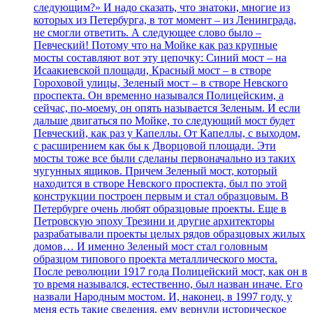
следующим?» И надо сказать, что знатоки, многие из
которых из Петербурга, в тот момент – из Ленинграда,
не смогли ответить. А следующее слово было –
Певческий! Потому что на Мойке как раз крупные
мосты составляют вот эту цепочку: Синий мост – на
Исаакиевской площади, Красный мост – в створе
Гороховой улицы, Зеленый мост – в створе Невского
проспекта. Он временно назывался Полицейским, а
сейчас, по-моему, он опять называется Зеленым. И если
дальше двигаться по Мойке, то следующий мост будет
Певческий, как раз у Капеллы. От Капеллы, с выходом,
с расширением как бы к Дворцовой площади. Эти
мосты тоже все были сделаны первоначально из таких
чугунных ящиков. Причем Зеленый мост, который
находится в створе Невского проспекта, был по этой
конструкции построен первым и стал образцовым. В
Петербурге очень любят образцовые проекты. Еще в
Петровскую эпоху Трезини и другие архитекторы
разрабатывали проекты целых рядов образцовых жилых
домов… И именно Зеленый мост стал головным
образцом типового проекта металлического моста.
После революции 1917 года Полицейский мост, как он в
то время назывался, естественно, был назван иначе. Его
назвали Народным мостом. И, наконец, в 1997 году, у
меня есть такие сведения, ему вернули историческое