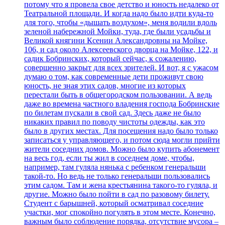
потому что я провела свое детство и юность недалеко от
Театральной площади. И когда надо было идти куда-то
для того, чтобы «дышать воздухом», меня водили вдоль
зеленой набережной Мойки, туда, где были усадьбы и
Великой княгини Ксении Александровны на Мойке,
106, и сад около Алексеевского дворца на Мойке, 122, и
садик Бобринских, который сейчас, к сожалению,
совершенно закрыт для всех зрителей. И вот, я с ужасом
думаю о том, как современные дети проживут свою
юность, не зная этих садов, многие из которых
перестали быть в общегородском пользовании. А ведь
даже во времена частного владения господа Бобринские
по билетам пускали в свой сад. Здесь даже не было
никаких правил по поводу чистоты одежды, как это
было в других местах. Для посещения надо было только
записаться у управляющего, и потом сюда могли прийти
жители соседних домов. Можно было купить абонемент
на весь год, если ты жил в соседнем доме, чтобы,
например, там гуляла нянька с ребенком генеральши
такой-то. Но ведь не только генеральши пользовались
этим садом. Там и жена крестьянина такого-то гуляла, и
другие. Можно было пойти в сад по разовому билету.
Студент с барышней, который осматривал соседние
участки, мог спокойно погулять в этом месте. Конечно,
важным было соблюдение порядка, отсутствие мусора –