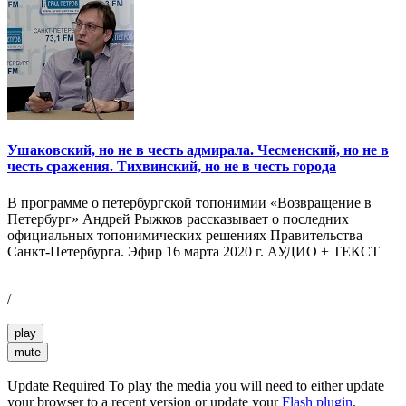
Ушаковский, но не в честь адмирала. Чесменский, но не в
честь сражения. Тихвинский, но не в честь города
В программе о петербургской топонимии «Возвращение в
Петербург» Андрей Рыжков рассказывает о последних
официальных топонимических решениях Правительства
Санкт-Петербурга. Эфир 16 марта 2020 г. АУДИО + ТЕКСТ
/
play
mute
Update Required
To play the media you will need to either update
your browser to a recent version or update your
Flash plugin
.