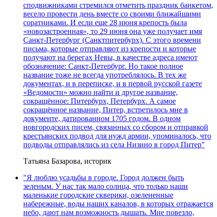
сподвижниками стремился отметить праздник банкетом,
весело провести день вместе со своими ближайшими
соратниками. И если еще 28 июня крепость была
«новозастроенная», то 29 июня она уже получает имя
Санкт-Петербург (Санктпитербурх). С этого времени
письма, которые отправляют из крепости и которые
получают на берегах Невы, в качестве адреса имеют
обозначение: Санкт-Петербург. Но такое полное
название тоже не всегда употреблялось. В тех же
документах, и в переписке, и в первой русской газете
«Ведомости» можно найти и другое название,
сокращённое: Питербурх, Петербурх. А самое
сокращённое название, Питер, встретилось мне в
документе, датированном 1705 годом. В одном
новгородских писем, связанных со сбором и отправкой
крестьянских подвод для нужд армии, упоминалось, что
подводы отправлялись из села Низино в город Питер"
Татьяна Базарова, историк
"Я люблю усадьбы в городе. Город должен быть
зеленым. У нас так мало солнца, что только наши
маленькие городские скверики, озелененные
набережные, воды наших каналов, в которых отражается
небо, дают нам возможность дышать. Мне повезло,