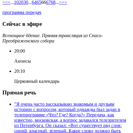
<<
<
...
10
20
30
...
64
65
66
67
68
...
>
>>
программа передач
Сейчас в эфире
Всенощное бдение. Прямая трансляция из Спасо-
Преображенского собора
20:00
Анонсы
20:10
Церковный календарь
Прямая речь
"Я очень часто рассказываю знакомым и друзьям
историю с вопросом, который однажды был задан в
телепрограмме «Что? Где? Когда?» Передача, как
известно, московская, а вопрос задавался телезрителем
из Петербурга. Он сказал: «Вот существует ряд слов:
синий, красный, зеленый. Какое слово должно быть