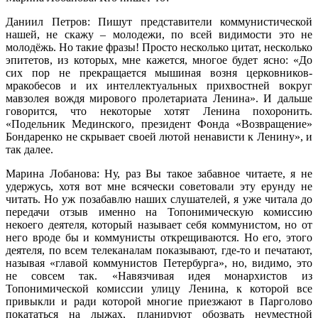
Даниил Петров: Пишут представители коммунистической
нашей, не скажу – молодежи, по всей видимости это не
молодёжь. Но такие фразы! Просто несколько цитат, несколько
эпитетов, из которых, мне кажется, многое будет ясно: «До
сих пор не прекращается мышиная возня церковников-
мракобесов и их интеллектуальных прихвостней вокруг
мавзолея вождя мирового пролетариата Ленина». И дальше
говорится, что некоторые хотят Ленина похоронить.
«Подельник Мединского, президент Фонда «Возвращение»
Бондаренко не скрывает своей лютой ненависти к Ленину», и
так далее.
Марина Лобанова: Ну, раз Вы такое забавное читаете, я не
удержусь, хотя вот мне всячески советовали эту ерунду не
читать. Но уж позабавлю наших слушателей, я уже читала до
передачи отзыв именно на Топонимическую комиссию
некоего деятеля, который называет себя коммунистом, но от
него вроде бы и коммунисты открещиваются. Но его, этого
деятеля, по всем телеканалам показывают, где-то и печатают,
называя «главой коммунистов Петербурга», но, видимо, это
не совсем так. «Навязчивая идея монархистов из
Топонимической комиссии улицу Ленина, к которой все
привыкли и ради которой многие приезжают в Парголово
покататься на лыжах, планируют обозвать неуместной