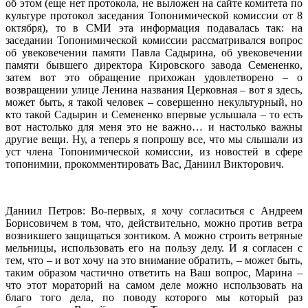
об этом (еще нет протокола, не выложен на сайте комитета по
культуре протокол заседания Топонимической комиссии от 8
октября), то в СМИ эта информация подавалась так: на
заседании Топонимической комиссии рассматривался вопрос
об увековечении памяти Павла Садырина, об увековечении
памяти бывшего директора Кировского завода Семененко,
затем вот это обращение прихожан удовлетворено – о
возвращении улице Ленина названия Церковная – вот я здесь,
может быть, я такой человек – совершенно некультурный, но
кто такой Садырин и Семененко впервые услышала – то есть
вот настолько для меня это не важно… и настолько важны
другие вещи. Ну, а теперь я попрошу все, что мы слышали из
уст члена Топонимической комиссии, из новостей в сфере
топонимии, прокомментировать Вас, Даниил Викторович.
Даниил Петров: Во-первых, я хочу согласиться с Андреем
Борисовичем в том, что, действительно, можно против ветра
возникшего защищаться зонтиком. А можно строить ветряные
мельницы, использовать его на пользу делу. И я согласен с
тем, что – и вот хочу на это внимание обратить, – может быть,
таким образом частично ответить на Ваш вопрос, Марина –
что этот мораторий на самом деле можно использовать на
благо того дела, по поводу которого мы который раз