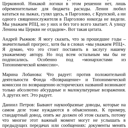
Церковной. Никакой логики в этом решении нет, лишь
обременительные для бюджета расходы. Ленин любил
кататься на лыжах, гулял здесь, в Парголово, с Крупской, а ни
одного священнослужителя в Парголово никогда не видели.
Мы уважаем РПЦ, но у них и без того всего хватает. А улицу
Ленина мы Церкви не отдадим». Вот такая цитата.
Андрей Рыжков: Я могу сказать, что за прошедшие годы –
значительный прогресс, хотя бы в словах «мы уважаем РПЦ».
Я думаю, что это стоит поставить в заслугу нашему
уважаемому автору. Но под всем остальным мы бы не
подписались. Особенно под «монархистами из
Топонимической комиссии».
Марина Лобанова: Что радует: против положительной
деятельности Фонда «Возвращение» и Топонимической
комиссии по возвращению исторических названий возникают
только абсолютно абсурдные и малокультурные возражения.
А других нет. Это радует.
Даниил Петров: Бывают наукообразные доводы, которые на
самом деле тоже нуждаются в объяснениях. К примеру,
стандартный довод, опять же должен об этом сказать, потому
что многие этот важный момент могут не услышать в
предыдущих передачах или сообщениях: документы менять