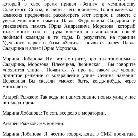
который в свое время привел «Зенит» к чемпионству
Советского Союза, в связи с его юбилеем. Топонимическая
комиссия предложила рассмотреть этот вопрос и вместе с
увековечиванием памяти Павла Федоровича Садырина и
увековечить память Юрия Андреевича Морозова, который
тоже много сил и труда вложил в становление нашей
любимой команды в те годы. В результате, на границе
Удельного парка и базы «Зенита» появится аллея Павла
Садырина и аллея Юрия Морозова.
Марина Лобанова: Ну, вот смотрите, про эти топонимы –
Садырина, Морозова, Плесецкая, Зыбинская – Вы говорите
«появится улица». Появится. А про на таком же уровне
принятое решение о возвращении улице Ленина названия
Церковная Вы сказали «может быть, когда-нибудь, через
много лет».
Андрей Рыжков: Так ведь на наименование новых улиц у нас
нет моратория.
Марина Лобанова: То есть все дело в моратории.
Андрей Рыжков: Ну, конечно.
Марина Лобанова: Я, честно говоря, когда в СМИ прочитала