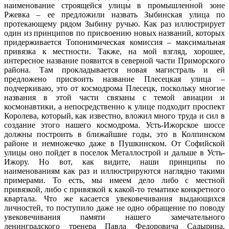
наименование строящейся улицы в промышленной зоне
Ржевка – ее предложили назвать Зыбинская улица по
протекающему рядом Зыбину ручью. Как раз иллюстрирует
один из принципов по присвоению новых названий, которых
придерживается Топонимическая комиссия – максимальная
привязка к местности. Также, на мой взгляд, хорошее,
интересное название появится в северной части Приморского
района. Там прокладывается новая магистраль и ей
предложено присвоить название Плесецкая улица –
подчеркиваю, это от космодрома Плесецк, поскольку многие
названия в этой части связаны с темой авиации и
космонавтики, а непосредственно к улице подходит проспект
Королева, который, как известно, вложил много труда и сил в
создание этого нашего космодрома. Усть-Ижорское шоссе
должны построить в ближайшие годы, это в Колпинском
районе и немножечко даже в Пушкинском. От Софийской
улицы оно пойдет в поселок Металлострой и дальше в Усть-
Ижору. Но вот, как видите, наши принципы по
наименованиям как раз и иллюстрируются наглядно такими
примерами. То есть, мы имеем дело либо с местной
привязкой, либо с привязкой к какой-то тематике конкретного
квартала. Что же касается увековечивания выдающихся
личностей, то поступило даже не одно обращение по поводу
увековечивания памяти нашего замечательного
ленинградского тренера Павла Федоровича Садырина,