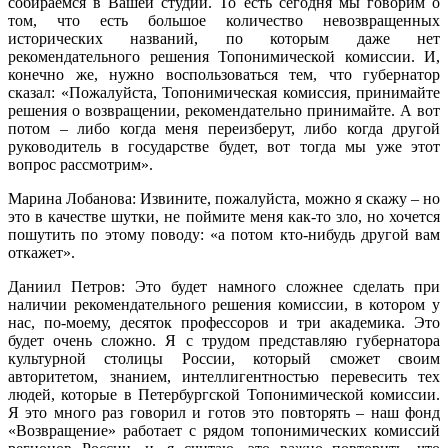
собираемся в Вашей студии. То есть сегодня мы говорим о
том, что есть большое количество невозвращенных
исторических названий, по которым даже нет
рекомендательного решения Топонимической комиссии. И,
конечно же, нужно воспользоваться тем, что губернатор
сказал: «Пожалуйста, Топонимическая комиссия, принимайте
решения о возвращении, рекомендательно принимайте. А вот
потом – либо когда меня переизберут, либо когда другой
руководитель в государстве будет, вот тогда мы уже этот
вопрос рассмотрим».
Марина Лобанова: Извините, пожалуйста, можно я скажу – но
это в качестве шутки, не поймите меня как-то зло, но хочется
пошутить по этому поводу: «а потом кто-нибудь другой вам
откажет».
Даниил Петров: Это будет намного сложнее сделать при
наличии рекомендательного решения комиссии, в котором у
нас, по-моему, десяток профессоров и три академика. Это
будет очень сложно. Я с трудом представляю губернатора
культурной столицы России, который сможет своим
авторитетом, знанием, интеллигентностью перевесить тех
людей, которые в Петербургской Топонимической комиссии.
Я это много раз говорил и готов это повторять – наш фонд
«Возвращение» работает с рядом топонимических комиссий