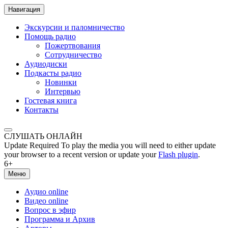
Навигация
Экскурсии и паломничество
Помощь радио
Пожертвования
Сотрудничество
Аудиодиски
Подкасты радио
Новинки
Интервью
Гостевая книга
Контакты
СЛУШАТЬ ОНЛАЙН
Update Required
To play the media you will need to either update
your browser to a recent version or update your
Flash plugin
.
6+
Меню
Аудио online
Видео online
Вопрос в эфир
Программа и Архив