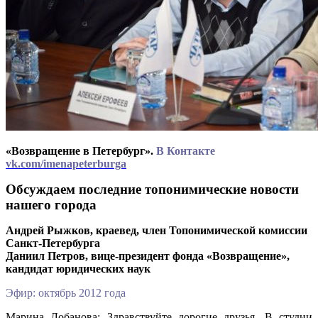
«Возвращение в Петербург».
В Контакте
vk.com/imenapeterburga
Обсуждаем последние топонимические новости
нашего города
Андрей Рыжков, краевед, член Топонимической комиссии
Санкт-Петербурга
Даниил Петров, вице-президент фонда «Возвращение»,
кандидат юридических наук
Эфир: октябрь 2012 года
Марина Лобанова: Здравствуйте дорогие друзья. В студии