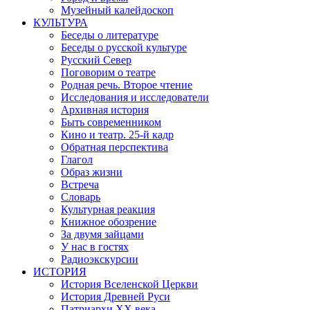
Музейный калейдоскоп
КУЛЬТУРА
Беседы о литературе
Беседы о русской культуре
Русский Север
Поговорим о театре
Родная речь. Второе чтение
Исследования и исследователи
Архивная история
Быть современником
Кино и театр. 25-й кадр
Обратная перспектива
Глагол
Образ жизни
Встреча
Словарь
Культурная реакция
Книжное обозрение
За двумя зайцами
У нас в гостях
Радиоэкскурсии
ИСТОРИЯ
История Вселенской Церкви
История Древней Руси
Патриархи XX века