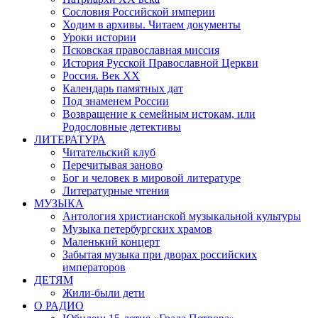
Сословия Российской империи
Ходим в архивы. Читаем документы
Уроки истории
Псковская православная миссия
История Русской Православной Церкви
Россия. Век ХХ
Календарь памятных дат
Под знаменем России
Возвращение к семейным истокам, или
Родословные детективы
ЛИТЕРАТУРА
Читательский клуб
Перечитывая заново
Бог и человек в мировой литературе
Литературные чтения
МУЗЫКА
Антология христианской музыкальной культуры
Музыка петербургских храмов
Маленький концерт
Забытая музыка при дворах российских
императоров
ДЕТЯМ
Жили-были дети
О РАДИО