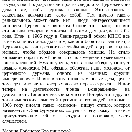
государства. Государство не просто следило за Церковью, но
делало все, чтобы Церковь развалилась. Это делалось в
секретных документах, само собой. Там ничего такого
радикального, может быть, нет – люди, интересовавшиеся
историей Церкви в Советском Союзе это знают, но вот
стилистика говорит о многом. Я потом дам документ 2012
года. Итак, в 1966 году в Ленинградский обком КПСС все
райкомы пишут доклады о том, как они борются с религией, с
Церковью, как они делают все, чтобы людей в церковь ходило
меньше, чтобы обрядов совершалось меньше. На стиль
внимание обратите: «Еще до сих пор медленно уменьшается
число крещений. Нужно учесть, что в этом обряде участвует
немало молодежи. Мы обязаны оберегать нашу молодежь от
церковного дурмана, одного из идейных оружий
империализма». И вот в этом стиле там целые дела, целые
тома дел, многие из которых до сих пор засекречены. И вот
теперь на деятельность Фонда «Возвращение», на
деятельность Топонимической комиссии Петербурга и других
топонимических комиссий преемники тех людей, которые в
1966 году писали такие «записки», пишут статью, которая
называется «Стая буржуазных холуев». Сразу скажу – это все
присутствующие сейчас в студии и, возможно, часть
слушателей.
Марина Лобанова: Кто пишет-то?