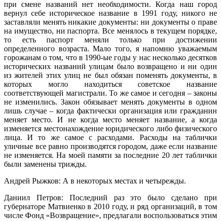
при смене названий нет необходимости. Когда наш город
вернул себе историческое название в 1991 году, никого не
заставляли менять никакие документы: ни документы о праве
на имущество, ни паспорта. Все менялось в текущем порядке,
то есть паспорт меняли только при достижении
определенного возраста. Мало того, я напомню уважаемым
горожанам о том, что в 1990-ые годы у нас несколько десятков
исторических названий улицам было возвращено и ни один
из жителей этих улиц не был обязан поменять документы, в
которых могло находиться советское название
соответствующей магистрали. То же самое и сегодня – законы
не изменились. Закон обязывает менять документы в одном
лишь случае – когда фактически организация или гражданин
меняет место. И не когда место меняет название, а когда
изменяется местонахождение юридического либо физического
лица. И то же самое с расходами. Расходы на таблички
уличные все равно производятся городом, даже если название
не изменяется. На моей памяти за последние 20 лет таблички
были заменены трижды.
Андрей Рыжков: А в некоторых местах и четырежды.
Даниил Петров: Последний раз это было сделано при
губернаторе Матвиенко в 2010 году, и ряд организаций, в том
числе Фонд «Возвращение», предлагали воспользоваться этим