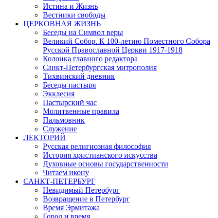
Истина и Жизнь
Вестники свободы
ЦЕРКОВНАЯ ЖИЗНЬ
Беседы на Символ веры
Великий Собор. К 100-летию Поместного Собора
Русской Православной Церкви 1917-1918
Колонка главного редактора
Санкт-Петербургская митрополия
Тихвинский дневник
Беседы пастыря
Экклесия
Пастырский час
Молитвенные правила
Пальмовник
Служение
ЛЕКТОРИЙ
Русская религиозная философия
История христианского искусства
Духовные основы государственности
Читаем икону
САНКТ-ПЕТЕРБУРГ
Невидимый Петербург
Возвращение в Петербург
Время Эрмитажа
Город и время