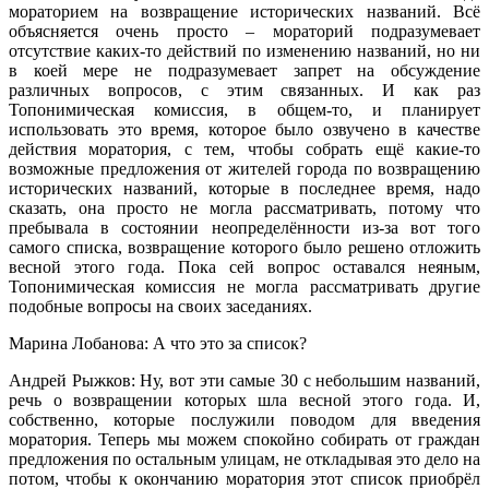
мораторием на возвращение исторических названий. Всё
объясняется очень просто – мораторий подразумевает
отсутствие каких-то действий по изменению названий, но ни
в коей мере не подразумевает запрет на обсуждение
различных вопросов, с этим связанных. И как раз
Топонимическая комиссия, в общем-то, и планирует
использовать это время, которое было озвучено в качестве
действия моратория, с тем, чтобы собрать ещё какие-то
возможные предложения от жителей города по возвращению
исторических названий, которые в последнее время, надо
сказать, она просто не могла рассматривать, потому что
пребывала в состоянии неопределённости из-за вот того
самого списка, возвращение которого было решено отложить
весной этого года. Пока сей вопрос оставался неяным,
Топонимическая комиссия не могла рассматривать другие
подобные вопросы на своих заседаниях.
Марина Лобанова: А что это за список?
Андрей Рыжков: Ну, вот эти самые 30 с небольшим названий,
речь о возвращении которых шла весной этого года. И,
собственно, которые послужили поводом для введения
моратория. Теперь мы можем спокойно собирать от граждан
предложения по остальным улицам, не откладывая это дело на
потом, чтобы к окончанию моратория этот список приобрёл