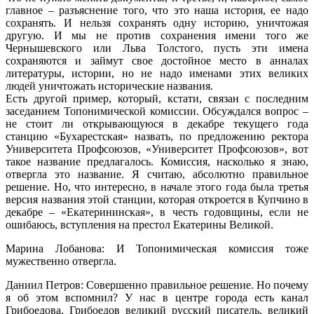
главное – разъяснение того, что это наша история, ее надо
сохранять. И нельзя сохранять одну историю, уничтожая
другую. И мы не против сохранения имени того же
Чернышевского или Льва Толстого, пусть эти имена
сохраняются и займут свое достойное место в анналах
литературы, истории, но не надо именами этих великих
людей уничтожать исторические названия.
Есть другой пример, который, кстати, связан с последним
заседанием Топонимической комиссии. Обсуждался вопрос –
не стоит ли открывающуюся в декабре текущего года
станцию «Бухарестская» назвать, по предложению ректора
Университета Профсоюзов, «Университет Профсоюзов», вот
такое название предлагалось. Комиссия, насколько я знаю,
отвергла это название. Я считаю, абсолютно правильное
решение. Но, что интересно, в начале этого года была третья
версия названия этой станции, которая откроется в Купчино в
декабре – «Екатерининская», в честь годовщины, если не
ошибаюсь, вступления на престол Екатерины Великой.
Марина Лобанова: И Топонимическая комиссия тоже
мужественно отвергла.
Даниил Петров: Совершенно правильное решение. Но почему
я об этом вспомнил? У нас в центре города есть канал
Грибоедова. Грибоедов великий русский писатель, великий