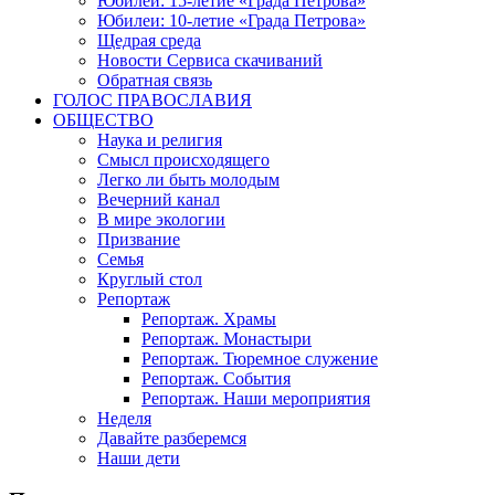
Юбилеи: 15-летие «Града Петрова»
Юбилеи: 10-летие «Града Петрова»
Щедрая среда
Новости Сервиса скачиваний
Обратная связь
ГОЛОС ПРАВОСЛАВИЯ
ОБЩЕСТВО
Наука и религия
Смысл происходящего
Легко ли быть молодым
Вечерний канал
В мире экологии
Призвание
Семья
Круглый стол
Репортаж
Репортаж. Храмы
Репортаж. Монастыри
Репортаж. Тюремное служение
Репортаж. События
Репортаж. Наши мероприятия
Неделя
Давайте разберемся
Наши дети