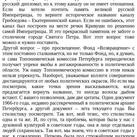
русский дипломат, но к этому каналу он не имеет отношения.
Если вы хотели почтить память великой русской
Императрицы, то верните историческое название каналу
Грибоедова – Екатерининский канал. Если не ошибаюсь, этот
канал был построен на месте речки Кривуши по решению
самой Императрицы. И это прекрасный памятник ее заботе о
столичном городе Святого Петра. Вот этот вопрос тоже
можно и нужно поставить.
Другой вопрос – про просвещение. Фонд «Возвращение» с
этим постоянно сталкивается, но не только Фонд, но, я думаю,
и сама Топонимическая комиссия Петербурга периодически
получает упреки якобы в ангажированности в политической
области. Уж нашу Топонимическую комиссию в этом никак
нельзя упрекнуть. Наоборот, уважаемые коллеги совершенно
дистанцируются от любых политических окрасок. Но если мы
посмотрим, какие точки зрения высказываются, когда
предлагается вернуть название, то иногда волосы дыбом
встают. С вашего позволения, дам две цитаты. Один документ
1966-го года, недавно рассекреченный в политическом архиве
Петербурга, а другой документ – лета текущего года. Вы
стилистику посмотрите. Так вот, мой тезис, что стилистика
одна и та же. И, по сути, та проблема, которая была у нас с
духовной культурой в советские годы, она в лице отдельных
людей сохранилась. Так вот, мы знаем, что в советские годы у
нас, к сожалению, Церковь была под строжайшим надзором