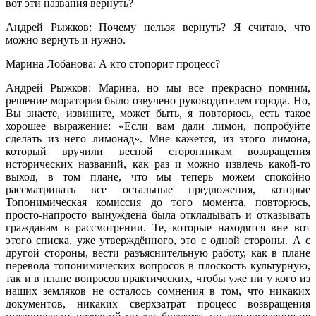
вот эти названия вернуть?
Андрей Рыжков: Почему нельзя вернуть? Я считаю, что
можно вернуть и нужно.
Марина Лобанова: А кто стопорит процесс?
Андрей Рыжков: Марина, но мы все прекрасно помним,
решение моратория было озвучено руководителем города. Но,
Вы знаете, извините, может быть, я повторюсь, есть такое
хорошее выражение: «Если вам дали лимон, попробуйте
сделать из него лимонад». Мне кажется, из этого лимона,
который вручили весной сторонникам возвращения
исторических названий, как раз и можно извлечь какой-то
выход, в том плане, что мы теперь можем спокойно
рассматривать все остальные предложения, которые
Топонимическая комиссия до того момента, повторюсь,
просто-напросто вынуждена была откладывать и отказывать
гражданам в рассмотрении. Те, которые находятся вне вот
этого списка, уже утверждённого, это с одной стороны. А с
другой стороны, вести разъяснительную работу, как в плане
перевода топонимических вопросов в плоскость культурную,
так и в плане вопросов практических, чтобы уже ни у кого из
наших земляков не осталось сомнения в том, что никаких
документов, никаких сверхзатрат процесс возвращения