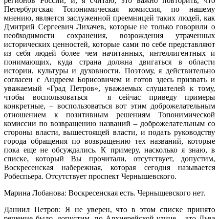
регионов России, и, я считаю, это важно повторить, что
Петербургская Топонимическая комиссия, по нашему
мнению, является заслуженной преемницей таких людей, как
Дмитрий Сергеевич Лихачев, которые не только говорили о
необходимости сохранения, возрождения утраченных
исторических ценностей, которые сами по себе представляют
из себя людей более чем начитанных, интеллигентных и
понимающих, куда страна должна двигаться в области
истории, культуры и духовности. Поэтому, я действительно
согласен с Андреем Борисовичем и готов здесь призвать и
уважаемый «Град Петров», уважаемых слушателей к тому,
чтобы воспользоваться – я сейчас приведу примеры
конкретные, – воспользоваться вот этим доброжелательным
отношением к позитивным решениям Топонимической
комиссии по возвращению названий – доброжелательным со
стороны власти, вышестоящей власти, и подать руководству
города обращения по возвращению тех названий, которые
пока еще не обсуждались. К примеру, насколько я знаю, в
списке, который Вы прочитали, отсутствует, допустим,
Воскресенская набережная, которая сегодня называется
Робеспьера. Отсутствует проспект Чернышевского.
Марина Лобанова: Воскресенская есть. Чернышевского нет.
Даниил Петров: Я не уверен, что в этом списке принято
решение было, допустим, по Архиерейской улице – это Льва