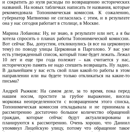
и сократить до нуля расходы по возвращению исторических
названий. На новых табличках написать те названия, которые
рекомендовала Топонимическая комиссия. К сожалению,
губернатор Матвиенко не согласилась с этим, и в результате
она у нас сегодня работает в столице, в Москве.
Марина Лобанова: Ну, не знаю, в результате или нет, а я бы
хотела спросить о планах работы Топонимической комиссии.
Вот сейчас Вы, допустим, откликнулись (я все на церковную
тему) по поводу улицы Церковная в Парголово. У вас уже
есть утвержденный список, который тоже будет лежать. Лежал
10 лет и еще три года полежит – как считается у нас,
историческую память не надо спешить возвращать. Ну ладно.
В дальнейшем у вас есть свой план какой-то работы в этом
направлении или вы будете только откликаться на какие-то
письма?
Андрей Рыжков: На самом деле, за то время, пока перед
нашим носом, простите за грубое выражение, висела
морковка неопределенности с возвращением этого списка,
Топонимическая комиссия откладывала и не принимала к
рассмотрению достаточно большое количество обращений
граждан, которые сейчас будут актуализированы и
планируются к рассмотрению. Очень хорошо, что Даниил
упомянул Лицейскую улицу, потому что обращение такое