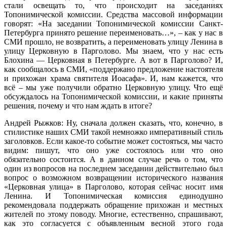
стали освещать то, что происходит на заседаниях
Топонимической комиссии. Средства массовой информации
говорят: «На заседании Топонимической комиссии Санкт-
Петербурга принято решение переименовать…», – как у нас в
СМИ прошло, не возвратить, а переименовать улицу Ленина в
улицу Церковную в Парголово. Мы знаем, что у нас есть
Блохина — Церковная в Петербурге. А вот в Парголово? И,
как сообщалось в СМИ, «поддержано предложение настоятеля
и прихожан храма святителя Иоасафа». И, нам кажется, что
всё – мы уже получили обратно Церковную улицу. Что ещё
обсуждалось на Топонимической комиссии, и какие приняты
решения, почему и что нам ждать в итоге?
Андрей Рыжков: Ну, сначала должен сказать, что, конечно, в
стилистике наших СМИ такой немножко императивный стиль
заголовков. Если какое-то событие может состояться, мы часто
видим: пишут, что оно уже состоялось или что оно
обязательно состоится. А в данном случае речь о том, что
один из вопросов на последнем заседании действительно был
вопрос о возможном возвращении исторического названия
«Церковная улица» в Парголово, которая сейчас носит имя
Ленина. И Топонимическая комиссия единодушно
рекомендовала поддержать обращение прихожан и местных
жителей по этому поводу. Многие, естественно, спрашивают,
как это согласуется с объявленным весной этого года