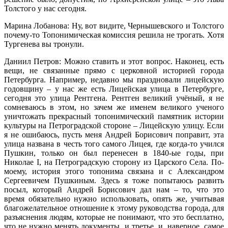
Толстого у нас сегодня.
Марина Лобанова: Ну, вот видите, Чернышевского и Толстого
почему-то Топонимическая комиссия решила не трогать. Хотя
Тургенева вы тронули.
Даниил Петров: Можно ставить и этот вопрос. Наконец, есть
вещи, не связанные прямо с церковной историей города
Петербурга. Например, недавно мы праздновали лицейскую
годовщину – у нас же есть Лицейская улица в Петербурге,
сегодня это улица Рентгена. Рентген великий учёный, я не
сомневаюсь в этом, но зачем же именем великого ученого
уничтожать прекрасный топонимический памятник истории
культуры на Петроградской стороне – Лицейскую улицу. Если
я не ошибаюсь, пусть меня Андрей Борисович поправит, эта
улица названа в честь того самого Лицея, где когда-то учился
Пушкин, только он был перенесен в 1840-ые годы, при
Николае I, на Петроградскую сторону из Царского Села. По-
моему, история этого топонима связана и с Александром
Сергеевичем Пушкиным. Здесь я тоже попытаюсь развить
посыл, который Андрей Борисович дал нам – то, что это
время обязательно нужно использовать, опять же, учитывая
благожелательное отношение к этому руководства города, для
разъяснения людям, которые не понимают, что это бесплатно,
что не нужно менять документы, и третье, и, наверное, самое