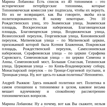
Марина Лобанова: Есть список из 40 топонимов – это
исторические петербургские топонимы, которые
Топонимическая комиссия уже подписала, чтобы их вернуть.
Но их не возвращают, как Вы говорите, якобы из-за
политизированности. Я назову некоторые. Это 10
Рождественских улиц, это Знаменская улица, Знаменская
площадь, Воскресенская набережная, Благовещенская
площадь, Благовещенская улица, Воздвиженская улица,
Вознесенский переулок, Георгиевская улица, Киновиевский
переулок, Матвеевская улица – по Матвеевской церкви,
прихожанкой которой была Ксения Блаженная, Покровская
площадь, Рождественский переулок, Сампсониевская
набережная, Серафимовская улица – по церкви Серафима
Саровского, Симеоновская улица – по церкви Симеона и
Анны, Симеоновский мост, Большая Спасская, Тихвинская
улица, Церковная улица – по Князь-Владимирскому собору,
Монастырский переулок – по Троице-Сергиевой пустыни, и
Троицкая улица. Ну, вот здесь-то какая политика? Непонятно.
Андрей Рыжков: Здесь никакой политики нет. Политика в
самом отношении к топонимике в целом, каковое весьма
мешает вдумчивому и спокойному рассмотрению
топонимических вопросов.
Марина Лобанова: Ну а почему, вот как Вы скажите, нельзя