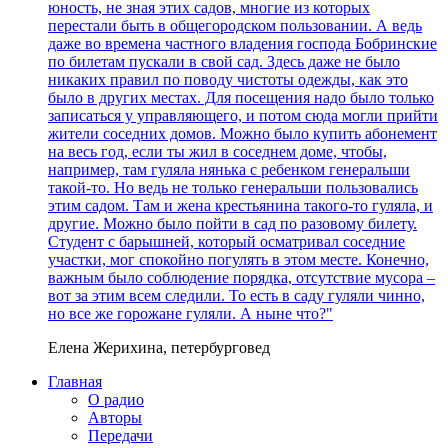
юность, не зная этих садов, многие из которых
перестали быть в общегородском пользовании. А ведь
даже во времена частного владения господа Бобринские
по билетам пускали в свой сад. Здесь даже не было
никаких правил по поводу чистоты одежды, как это
было в других местах. Для посещения надо было только
записаться у управляющего, и потом сюда могли прийти
жители соседних домов. Можно было купить абонемент
на весь год, если ты жил в соседнем доме, чтобы,
например, там гуляла нянька с ребенком генеральши
такой-то. Но ведь не только генеральши пользовались
этим садом. Там и жена крестьянина такого-то гуляла, и
другие. Можно было пойти в сад по разовому билету.
Студент с барышней, который осматривал соседние
участки, мог спокойно погулять в этом месте. Конечно,
важным было соблюдение порядка, отсутствие мусора –
вот за этим всем следили. То есть в саду гуляли чинно,
но все же горожане гуляли. А ныне что?"
Елена Жерихина, петербурговед
Главная
О радио
Авторы
Передачи