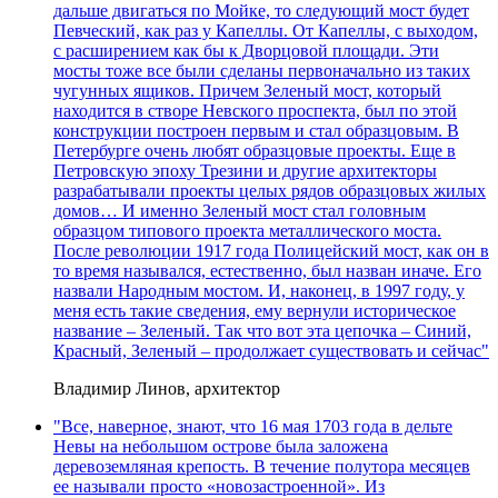
дальше двигаться по Мойке, то следующий мост будет
Певческий, как раз у Капеллы. От Капеллы, с выходом,
с расширением как бы к Дворцовой площади. Эти
мосты тоже все были сделаны первоначально из таких
чугунных ящиков. Причем Зеленый мост, который
находится в створе Невского проспекта, был по этой
конструкции построен первым и стал образцовым. В
Петербурге очень любят образцовые проекты. Еще в
Петровскую эпоху Трезини и другие архитекторы
разрабатывали проекты целых рядов образцовых жилых
домов… И именно Зеленый мост стал головным
образцом типового проекта металлического моста.
После революции 1917 года Полицейский мост, как он в
то время назывался, естественно, был назван иначе. Его
назвали Народным мостом. И, наконец, в 1997 году, у
меня есть такие сведения, ему вернули историческое
название – Зеленый. Так что вот эта цепочка – Синий,
Красный, Зеленый – продолжает существовать и сейчас"
Владимир Линов, архитектор
"Все, наверное, знают, что 16 мая 1703 года в дельте
Невы на небольшом острове была заложена
деревоземляная крепость. В течение полутора месяцев
ее называли просто «новозастроенной». Из