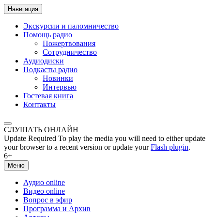
Навигация
Экскурсии и паломничество
Помощь радио
Пожертвования
Сотрудничество
Аудиодиски
Подкасты радио
Новинки
Интервью
Гостевая книга
Контакты
СЛУШАТЬ ОНЛАЙН
Update Required
To play the media you will need to either update
your browser to a recent version or update your
Flash plugin
.
6+
Меню
Аудио online
Видео online
Вопрос в эфир
Программа и Архив