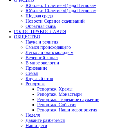
О РАДИО
Юбилеи: 15-летие «Града Петрова»
Юбилеи: 10-летие «Града Петрова»
Щедрая среда
Новости Сервиса скачиваний
Обратная связь
ГОЛОС ПРАВОСЛАВИЯ
ОБЩЕСТВО
Наука и религия
Смысл происходящего
Легко ли быть молодым
Вечерний канал
В мире экологии
Призвание
Семья
Круглый стол
Репортаж
Репортаж. Храмы
Репортаж. Монастыри
Репортаж. Тюремное служение
Репортаж. События
Репортаж. Наши мероприятия
Неделя
Давайте разберемся
Наши дети