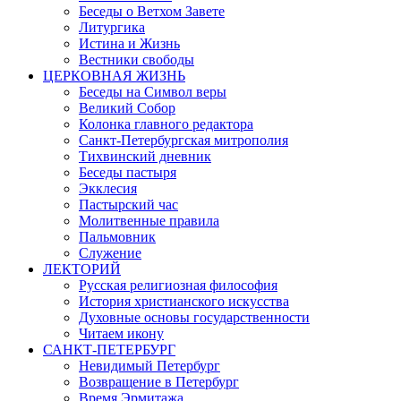
Беседы о Ветхом Завете
Литургика
Истина и Жизнь
Вестники свободы
ЦЕРКОВНАЯ ЖИЗНЬ
Беседы на Символ веры
Великий Собор
Колонка главного редактора
Санкт-Петербургская митрополия
Тихвинский дневник
Беседы пастыря
Экклесия
Пастырский час
Молитвенные правила
Пальмовник
Служение
ЛЕКТОРИЙ
Русская религиозная философия
История христианского искусства
Духовные основы государственности
Читаем икону
САНКТ-ПЕТЕРБУРГ
Невидимый Петербург
Возвращение в Петербург
Время Эрмитажа