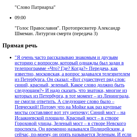
"Слово Патриарха"
09:00
"Голос Православия". Протопресвитер Александр
Шмеман. Литургия смерти (передача 3)
Прямая речь
"Я очень часто рассказываю знакомым и друзьям
историю с вопросом, который однажды был задан в
телепрограмме «Что? Где? Когда?» Передача, как
известно, московская, а вопрос задавался телезрителем
из Петербурга. Он сказал: «Вот существует ряд слов:
синий, красный, зеленый. Какое слово должно быть
следующим?» И надо сказать, что знатоки, многие из
которых из Петербурга, в тот момент – из Ленинграда,
не смогли ответить. А следующее слово было –
Певческий! Потому что на Мойке как раз крупные
мосты составляют вот эту цепочку: Синий мост – на
Исаакиевской площади, Красный мост – в створе
Гороховой улицы, Зеленый мост – в створе Невского
проспекта. Он временно назывался Полицейским, а
сейчас, по-моему, он опять называется Зеленым. И если