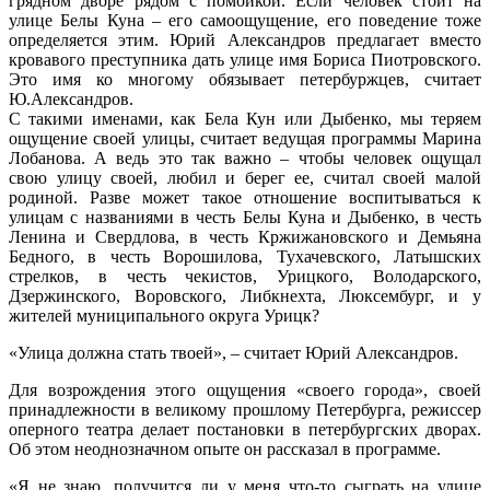
грядном дворе рядом с помойкой. Если человек стоит на
улице Белы Куна – его самоощущение, его поведение тоже
определяется этим. Юрий Александров предлагает вместо
кровавого преступника дать улице имя Бориса Пиотровского.
Это имя ко многому обязывает петербуржцев, считает
Ю.Александров.
С такими именами, как Бела Кун или Дыбенко, мы теряем
ощущение своей улицы, считает ведущая программы Марина
Лобанова. А ведь это так важно – чтобы человек ощущал
свою улицу своей, любил и берег ее, считал своей малой
родиной. Разве может такое отношение воспитываться к
улицам с названиями в честь Белы Куна и Дыбенко, в честь
Ленина и Свердлова, в честь Кржижановского и Демьяна
Бедного, в честь Ворошилова, Тухачевского, Латышских
стрелков, в честь чекистов, Урицкого, Володарского,
Дзержинского, Воровского, Либкнехта, Люксембург, и у
жителей муниципального округа Урицк?
«Улица должна стать твоей», – считает Юрий Александров.
Для возрождения этого ощущения «своего города», своей
принадлежности в великому прошлому Петербурга, режиссер
оперного театра делает постановки в петербургских дворах.
Об этом неоднозначном опыте он рассказал в программе.
«Я не знаю, получится ли у меня что-то сыграть на улице