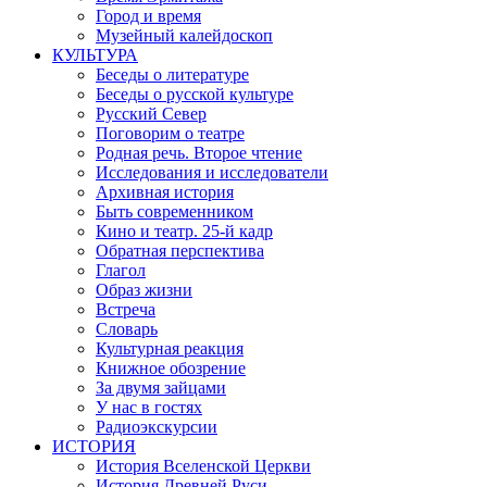
Город и время
Музейный калейдоскоп
КУЛЬТУРА
Беседы о литературе
Беседы о русской культуре
Русский Север
Поговорим о театре
Родная речь. Второе чтение
Исследования и исследователи
Архивная история
Быть современником
Кино и театр. 25-й кадр
Обратная перспектива
Глагол
Образ жизни
Встреча
Словарь
Культурная реакция
Книжное обозрение
За двумя зайцами
У нас в гостях
Радиоэкскурсии
ИСТОРИЯ
История Вселенской Церкви
История Древней Руси