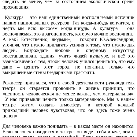
следить не менее, чем за состоянием экологической среды
проживания.
«Культура – это наш единственный восполняемый источник
наших национальных ресурсов. Газ когда-нибудь кончится, и
нефть мы всю высосем когда-нибудь. А культура – она
восполняемая, это драгоценность, которую можно восполнять.
А как? Естественно, людьми», – говорит Ю.Александров,
уточняя, что нужно прилагать усилия к тому, что нужно для
людей. Возрождать любовь к оперному искусству,
восстанавливать здания, учить людей культуре, и всё это
взаимосвязано с тем, чтобы человек учился ценить то, что ему
дано – ценить этот город, не поганить только что
выкрашенные стены бездарными граффити.
Режиссер признался, что в своей деятельности руководителя
театра он старается проводить в жизнь принцип, что
«ценность человеческая не менее важна, чем материальная».
«У нас привыкли ценить только материальное. Мы в нашем
театре хотим создать атмосферу, в которой каждый
приходящий человек чувствовал, что он здесь тоже очень
ценен».
Для человека важно понимать – в каком месте он находится.
Если человек находится в театре, он ведет себя иначе, чем в