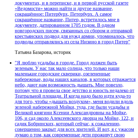
документах, и в переписке, и в первой русской газете
«Ведомости» можно найти и другое название,
сокращённое: Питербурх, Петербурх. А самое
сокращённое название, Питер, встретилось мне в
документе, датированном 1705 годом. В одном
новгородских писем, связанных со сбором и отправкой
крестьянских подвод для нужд армии, упоминалось, что
подводы отправлялись из села Низино в город Питер"
Татьяна Базарова, историк
"Я люблю усадьбы в городе. Город должен быть
зеленым. У нас так мало солнца, что только наши
маленькие городские скверики, озелененные
набережные, воды наших каналов, в которых отражается
небо, дают нам возможность дышать. Мне повезло,
потому что я провела свое детство и юность недалеко от
Театральной площади. И когда надо было идти куда-то
для того, чтобы «дышать воздухом», меня водили вдоль
зеленой набережной Мойки, туда, где были усадьбы и
Великой княгини Ксении Александровны на Мойке,
106, и сад около Алексеевского дворца на Мойке, 122, и
садик Бобринских, который сейчас, к сожалению,
совершенно закрыт для всех зрителей. И вот, я с ужасом
думаю о том, как современные дети проживут свою