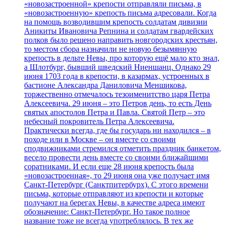
«новозастроенной» крепости отправляли письма, в
«новозастроенную» крепость письма адресовали. Когда
на помощь возводившим крепость солдатам дивизии
Аникиты Ивановича Репнина и солдатам гвардейских
полков было решено направить новгородских крестьян,
то местом сбора назначили не новую безымянную
крепость в дельте Невы, про которую ещё мало кто знал,
а Шлотбург, бывший шведский Ниеншанц. Однако 29
июня 1703 года в крепости, в казармах, устроенных в
бастионе Александра Даниловича Меншикова,
торжественно отмечалось тезоименитство царя Петра
Алексеевича. 29 июня – это Петров день, то есть День
святых апостолов Петра и Павла. Святой Петр – это
небесный покровитель Петра Алексеевича.
Практически всегда, где бы государь ни находился – в
походе или в Москве – он вместе со своими
сподвижниками стремился отметить праздник банкетом,
весело провести день вместе со своими ближайшими
соратниками. И если еще 28 июня крепость была
«новозастроенная», то 29 июня она уже получает имя
Санкт-Петербург (Санктпитербурх). С этого времени
письма, которые отправляют из крепости и которые
получают на берегах Невы, в качестве адреса имеют
обозначение: Санкт-Петербург. Но такое полное
название тоже не всегда употреблялось. В тех же