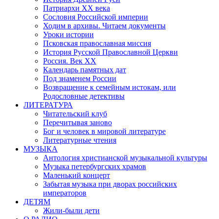
Патриархи XX века
Сословия Российской империи
Ходим в архивы. Читаем документы
Уроки истории
Псковская православная миссия
История Русской Православной Церкви
Россия. Век ХХ
Календарь памятных дат
Под знаменем России
Возвращение к семейным истокам, или
Родословные детективы
ЛИТЕРАТУРА
Читательский клуб
Перечитывая заново
Бог и человек в мировой литературе
Литературные чтения
МУЗЫКА
Антология христианской музыкальной культуры
Музыка петербургских храмов
Маленький концерт
Забытая музыка при дворах российских
императоров
ДЕТЯМ
Жили-были дети