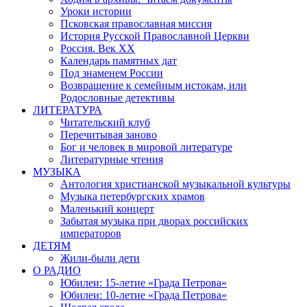
Уроки истории
Псковская православная миссия
История Русской Православной Церкви
Россия. Век ХХ
Календарь памятных дат
Под знаменем России
Возвращение к семейным истокам, или
Родословные детективы
ЛИТЕРАТУРА
Читательский клуб
Перечитывая заново
Бог и человек в мировой литературе
Литературные чтения
МУЗЫКА
Антология христианской музыкальной культуры
Музыка петербургских храмов
Маленький концерт
Забытая музыка при дворах российских
императоров
ДЕТЯМ
Жили-были дети
О РАДИО
Юбилеи: 15-летие «Града Петрова»
Юбилеи: 10-летие «Града Петрова»