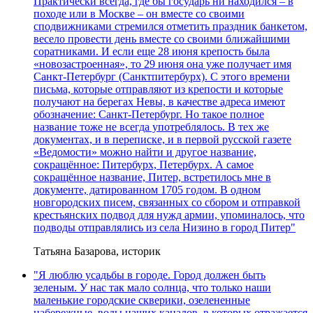
Практически всегда, где бы государь ни находился – в
походе или в Москве – он вместе со своими
сподвижниками стремился отметить праздник банкетом,
весело провести день вместе со своими ближайшими
соратниками. И если еще 28 июня крепость была
«новозастроенная», то 29 июня она уже получает имя
Санкт-Петербург (Санктпитербурх). С этого времени
письма, которые отправляют из крепости и которые
получают на берегах Невы, в качестве адреса имеют
обозначение: Санкт-Петербург. Но такое полное
название тоже не всегда употреблялось. В тех же
документах, и в переписке, и в первой русской газете
«Ведомости» можно найти и другое название,
сокращённое: Питербурх, Петербурх. А самое
сокращённое название, Питер, встретилось мне в
документе, датированном 1705 годом. В одном
новгородских писем, связанных со сбором и отправкой
крестьянских подвод для нужд армии, упоминалось, что
подводы отправлялись из села Низино в город Питер"
Татьяна Базарова, историк
"Я люблю усадьбы в городе. Город должен быть
зеленым. У нас так мало солнца, что только наши
маленькие городские скверики, озелененные
набережные, воды наших каналов, в которых отражается