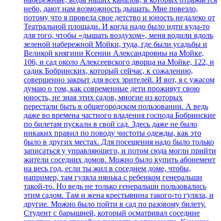
небо, дают нам возможность дышать. Мне повезло,
потому что я провела свое детство и юность недалеко от
Театральной площади. И когда надо было идти куда-то
для того, чтобы «дышать воздухом», меня водили вдоль
зеленой набережной Мойки, туда, где были усадьбы и
Великой княгини Ксении Александровны на Мойке,
106, и сад около Алексеевского дворца на Мойке, 122, и
садик Бобринских, который сейчас, к сожалению,
совершенно закрыт для всех зрителей. И вот, я с ужасом
думаю о том, как современные дети проживут свою
юность, не зная этих садов, многие из которых
перестали быть в общегородском пользовании. А ведь
даже во времена частного владения господа Бобринские
по билетам пускали в свой сад. Здесь даже не было
никаких правил по поводу чистоты одежды, как это
было в других местах. Для посещения надо было только
записаться у управляющего, и потом сюда могли прийти
жители соседних домов. Можно было купить абонемент
на весь год, если ты жил в соседнем доме, чтобы,
например, там гуляла нянька с ребенком генеральши
такой-то. Но ведь не только генеральши пользовались
этим садом. Там и жена крестьянина такого-то гуляла, и
другие. Можно было пойти в сад по разовому билету.
Студент с барышней, который осматривал соседние