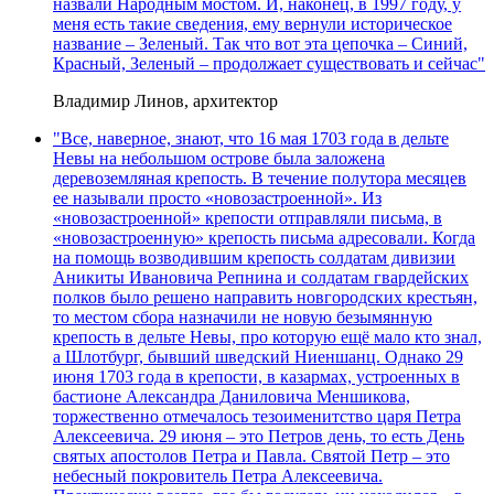
назвали Народным мостом. И, наконец, в 1997 году, у
меня есть такие сведения, ему вернули историческое
название – Зеленый. Так что вот эта цепочка – Синий,
Красный, Зеленый – продолжает существовать и сейчас"
Владимир Линов, архитектор
"Все, наверное, знают, что 16 мая 1703 года в дельте
Невы на небольшом острове была заложена
деревоземляная крепость. В течение полутора месяцев
ее называли просто «новозастроенной». Из
«новозастроенной» крепости отправляли письма, в
«новозастроенную» крепость письма адресовали. Когда
на помощь возводившим крепость солдатам дивизии
Аникиты Ивановича Репнина и солдатам гвардейских
полков было решено направить новгородских крестьян,
то местом сбора назначили не новую безымянную
крепость в дельте Невы, про которую ещё мало кто знал,
а Шлотбург, бывший шведский Ниеншанц. Однако 29
июня 1703 года в крепости, в казармах, устроенных в
бастионе Александра Даниловича Меншикова,
торжественно отмечалось тезоименитство царя Петра
Алексеевича. 29 июня – это Петров день, то есть День
святых апостолов Петра и Павла. Святой Петр – это
небесный покровитель Петра Алексеевича.