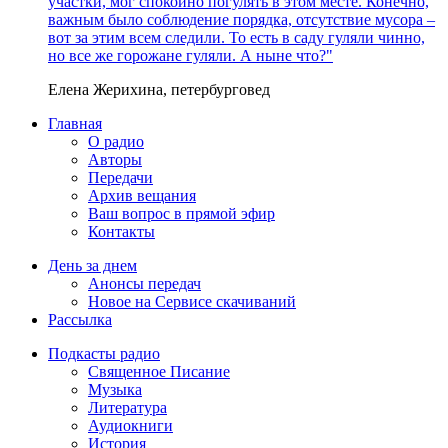
участки, мог спокойно погулять в этом месте. Конечно,
важным было соблюдение порядка, отсутствие мусора –
вот за этим всем следили. То есть в саду гуляли чинно,
но все же горожане гуляли. А ныне что?"
Елена Жерихина, петербурговед
Главная
О радио
Авторы
Передачи
Архив вещания
Ваш вопрос в прямой эфир
Контакты
День за днем
Анонсы передач
Новое на Сервисе скачиваний
Рассылка
Подкасты радио
Священное Писание
Музыка
Литература
Аудиокниги
История