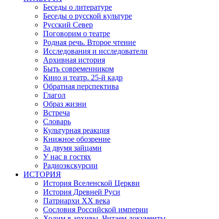
Беседы о литературе
Беседы о русской культуре
Русский Север
Поговорим о театре
Родная речь. Второе чтение
Исследования и исследователи
Архивная история
Быть современником
Кино и театр. 25-й кадр
Обратная перспектива
Глагол
Образ жизни
Встреча
Словарь
Культурная реакция
Книжное обозрение
За двумя зайцами
У нас в гостях
Радиоэкскурсии
ИСТОРИЯ
История Вселенской Церкви
История Древней Руси
Патриархи XX века
Сословия Российской империи
Ходим в архивы. Читаем документы