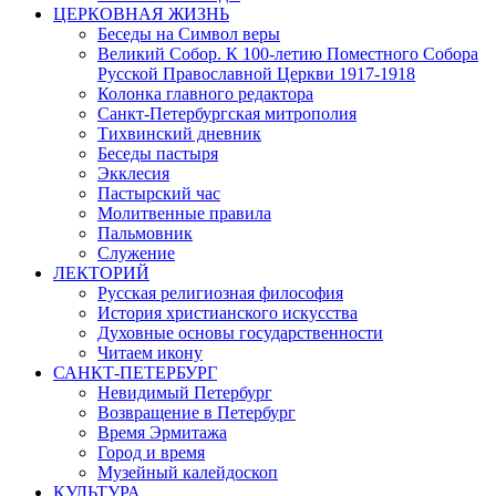
ЦЕРКОВНАЯ ЖИЗНЬ
Беседы на Символ веры
Великий Собор. К 100-летию Поместного Собора
Русской Православной Церкви 1917-1918
Колонка главного редактора
Санкт-Петербургская митрополия
Тихвинский дневник
Беседы пастыря
Экклесия
Пастырский час
Молитвенные правила
Пальмовник
Служение
ЛЕКТОРИЙ
Русская религиозная философия
История христианского искусства
Духовные основы государственности
Читаем икону
САНКТ-ПЕТЕРБУРГ
Невидимый Петербург
Возвращение в Петербург
Время Эрмитажа
Город и время
Музейный калейдоскоп
КУЛЬТУРА