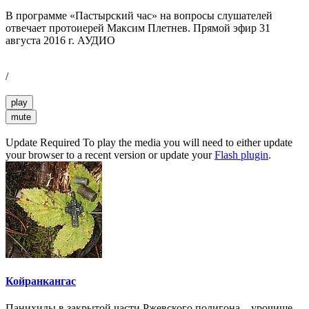
В программе «Пастырский час» на вопросы слушателей
отвечает протоиерей Максим Плетнев. Прямой эфир 31
августа 2016 г. АУДИО
/
play
mute
Update Required
To play the media you will need to either update
your browser to a recent version or update your
Flash plugin
.
Койранкангас
Панихиды в закрытой части Ржевского полигона – урочище