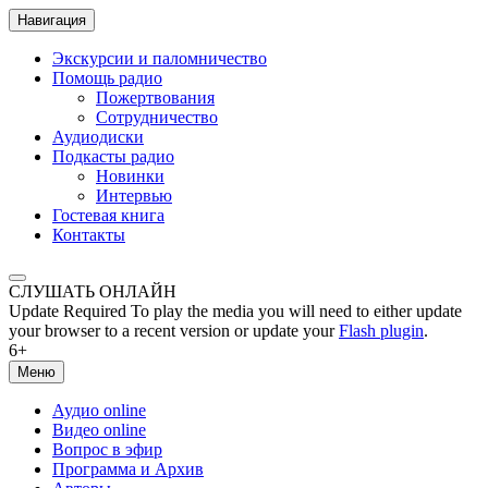
Навигация
Экскурсии и паломничество
Помощь радио
Пожертвования
Сотрудничество
Аудиодиски
Подкасты радио
Новинки
Интервью
Гостевая книга
Контакты
СЛУШАТЬ ОНЛАЙН
Update Required
To play the media you will need to either update
your browser to a recent version or update your
Flash plugin
.
6+
Меню
Аудио online
Видео online
Вопрос в эфир
Программа и Архив