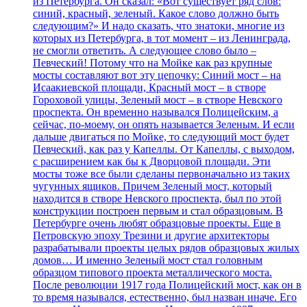
из Петербурга. Он сказал: «Вот существует ряд слов:
синий, красный, зеленый. Какое слово должно быть
следующим?» И надо сказать, что знатоки, многие из
которых из Петербурга, в тот момент – из Ленинграда,
не смогли ответить. А следующее слово было –
Певческий! Потому что на Мойке как раз крупные
мосты составляют вот эту цепочку: Синий мост – на
Исаакиевской площади, Красный мост – в створе
Гороховой улицы, Зеленый мост – в створе Невского
проспекта. Он временно назывался Полицейским, а
сейчас, по-моему, он опять называется Зеленым. И если
дальше двигаться по Мойке, то следующий мост будет
Певческий, как раз у Капеллы. От Капеллы, с выходом,
с расширением как бы к Дворцовой площади. Эти
мосты тоже все были сделаны первоначально из таких
чугунных ящиков. Причем Зеленый мост, который
находится в створе Невского проспекта, был по этой
конструкции построен первым и стал образцовым. В
Петербурге очень любят образцовые проекты. Еще в
Петровскую эпоху Трезини и другие архитекторы
разрабатывали проекты целых рядов образцовых жилых
домов… И именно Зеленый мост стал головным
образцом типового проекта металлического моста.
После революции 1917 года Полицейский мост, как он в
то время назывался, естественно, был назван иначе. Его