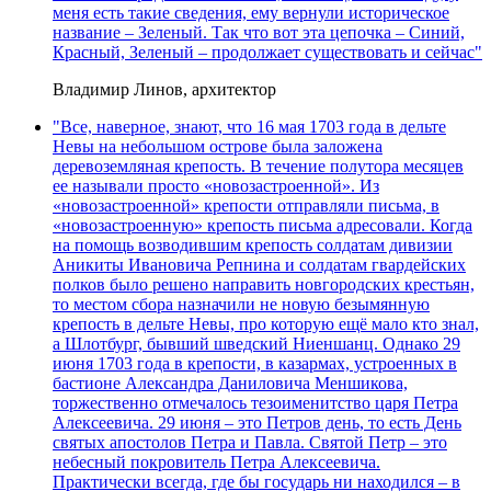
меня есть такие сведения, ему вернули историческое
название – Зеленый. Так что вот эта цепочка – Синий,
Красный, Зеленый – продолжает существовать и сейчас"
Владимир Линов, архитектор
"Все, наверное, знают, что 16 мая 1703 года в дельте
Невы на небольшом острове была заложена
деревоземляная крепость. В течение полутора месяцев
ее называли просто «новозастроенной». Из
«новозастроенной» крепости отправляли письма, в
«новозастроенную» крепость письма адресовали. Когда
на помощь возводившим крепость солдатам дивизии
Аникиты Ивановича Репнина и солдатам гвардейских
полков было решено направить новгородских крестьян,
то местом сбора назначили не новую безымянную
крепость в дельте Невы, про которую ещё мало кто знал,
а Шлотбург, бывший шведский Ниеншанц. Однако 29
июня 1703 года в крепости, в казармах, устроенных в
бастионе Александра Даниловича Меншикова,
торжественно отмечалось тезоименитство царя Петра
Алексеевича. 29 июня – это Петров день, то есть День
святых апостолов Петра и Павла. Святой Петр – это
небесный покровитель Петра Алексеевича.
Практически всегда, где бы государь ни находился – в