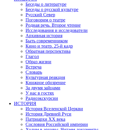
Беседы о литературе
Беседы о русской культуре
Русский Север
Поговорим о театре
Родная речь. Второе чтение
Исследования и исследователи
Архивная история
Быть современником
Кино и театр. 25-й кадр
Обратная перспектива
Глагол
Образ жизни
Встреча
Словарь
Культурная реакция
Книжное обозрение
За двумя зайцами
У нас в гостях
Радиоэкскурсии
ИСТОРИЯ
История Вселенской Церкви
История Древней Руси
Патриархи XX века
Сословия Российской империи
Ходим в архивы. Читаем документы