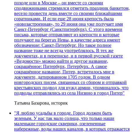
походе или в Москве – он вместе со своими
сподвижниками стремился отметить праздник банкетом,
весело провести день вместе со своими ближайшими
соратниками. И если еще 28 июня крепость была
«новозастроенная», то 29 июня она уже получает имя
Санкт-Петербург (Санктпитербурх). С этого времени
письма, которые отправляют из крепости и которые
получают на берегах Невы, в качестве адреса имеют
обозначение: Санкт-Петербург. Но такое полное
название тоже не всегда употреблялось. В тех же
документах, и в переписке, и в первой русской газете
«Ведомости» можно найти и другое название,
сокращённое: Питербурх, Петербурх. А самое
сокращённое название, Питер, встретилось мне в
документе, датированном 1705 годом. В одном
новгородских писем, связанных со сбором и отправкой
крестьянских подвод для нужд армии, упоминалось, что
подводы отправлялись из села Низино в город Питер"
Татьяна Базарова, историк
"Я люблю усадьбы в городе. Город должен быть
зеленым. У нас так мало солнца, что только наши
маленькие городские скверики, озелененные
набережные, воды наших каналов, в которых отражается