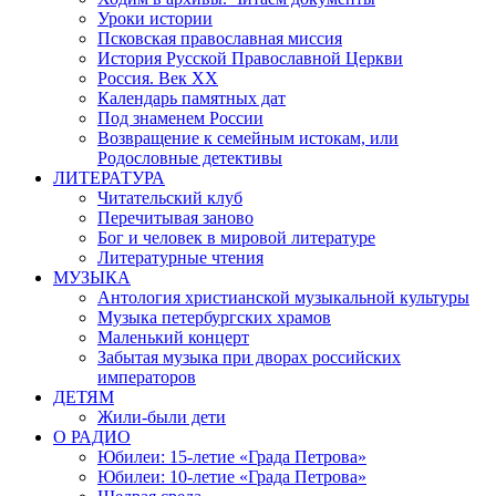
Уроки истории
Псковская православная миссия
История Русской Православной Церкви
Россия. Век ХХ
Календарь памятных дат
Под знаменем России
Возвращение к семейным истокам, или
Родословные детективы
ЛИТЕРАТУРА
Читательский клуб
Перечитывая заново
Бог и человек в мировой литературе
Литературные чтения
МУЗЫКА
Антология христианской музыкальной культуры
Музыка петербургских храмов
Маленький концерт
Забытая музыка при дворах российских
императоров
ДЕТЯМ
Жили-были дети
О РАДИО
Юбилеи: 15-летие «Града Петрова»
Юбилеи: 10-летие «Града Петрова»