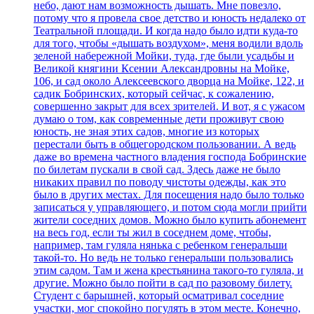
небо, дают нам возможность дышать. Мне повезло,
потому что я провела свое детство и юность недалеко от
Театральной площади. И когда надо было идти куда-то
для того, чтобы «дышать воздухом», меня водили вдоль
зеленой набережной Мойки, туда, где были усадьбы и
Великой княгини Ксении Александровны на Мойке,
106, и сад около Алексеевского дворца на Мойке, 122, и
садик Бобринских, который сейчас, к сожалению,
совершенно закрыт для всех зрителей. И вот, я с ужасом
думаю о том, как современные дети проживут свою
юность, не зная этих садов, многие из которых
перестали быть в общегородском пользовании. А ведь
даже во времена частного владения господа Бобринские
по билетам пускали в свой сад. Здесь даже не было
никаких правил по поводу чистоты одежды, как это
было в других местах. Для посещения надо было только
записаться у управляющего, и потом сюда могли прийти
жители соседних домов. Можно было купить абонемент
на весь год, если ты жил в соседнем доме, чтобы,
например, там гуляла нянька с ребенком генеральши
такой-то. Но ведь не только генеральши пользовались
этим садом. Там и жена крестьянина такого-то гуляла, и
другие. Можно было пойти в сад по разовому билету.
Студент с барышней, который осматривал соседние
участки, мог спокойно погулять в этом месте. Конечно,