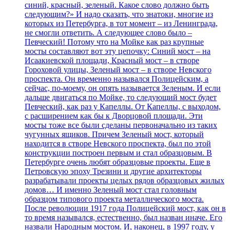
синий, красный, зеленый. Какое слово должно быть
следующим?» И надо сказать, что знатоки, многие из
которых из Петербурга, в тот момент – из Ленинграда,
не смогли ответить. А следующее слово было –
Певческий! Потому что на Мойке как раз крупные
мосты составляют вот эту цепочку: Синий мост – на
Исаакиевской площади, Красный мост – в створе
Гороховой улицы, Зеленый мост – в створе Невского
проспекта. Он временно назывался Полицейским, а
сейчас, по-моему, он опять называется Зеленым. И если
дальше двигаться по Мойке, то следующий мост будет
Певческий, как раз у Капеллы. От Капеллы, с выходом,
с расширением как бы к Дворцовой площади. Эти
мосты тоже все были сделаны первоначально из таких
чугунных ящиков. Причем Зеленый мост, который
находится в створе Невского проспекта, был по этой
конструкции построен первым и стал образцовым. В
Петербурге очень любят образцовые проекты. Еще в
Петровскую эпоху Трезини и другие архитекторы
разрабатывали проекты целых рядов образцовых жилых
домов… И именно Зеленый мост стал головным
образцом типового проекта металлического моста.
После революции 1917 года Полицейский мост, как он в
то время назывался, естественно, был назван иначе. Его
назвали Народным мостом. И, наконец, в 1997 году, у