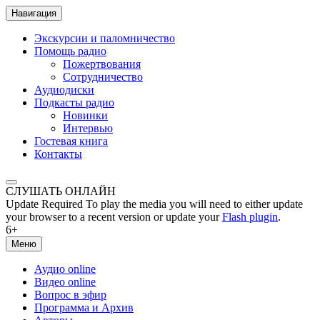
Навигация
Экскурсии и паломничество
Помощь радио
Пожертвования
Сотрудничество
Аудиодиски
Подкасты радио
Новинки
Интервью
Гостевая книга
Контакты
СЛУШАТЬ ОНЛАЙН
Update Required
To play the media you will need to either update
your browser to a recent version or update your
Flash plugin
.
6+
Меню
Аудио online
Видео online
Вопрос в эфир
Программа и Архив