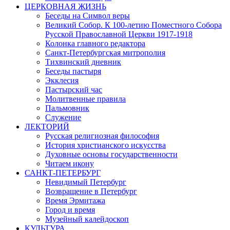
ЦЕРКОВНАЯ ЖИЗНЬ
Беседы на Символ веры
Великий Собор. К 100-летию Поместного Собора
Русской Православной Церкви 1917-1918
Колонка главного редактора
Санкт-Петербургская митрополия
Тихвинский дневник
Беседы пастыря
Экклесия
Пастырский час
Молитвенные правила
Пальмовник
Служение
ЛЕКТОРИЙ
Русская религиозная философия
История христианского искусства
Духовные основы государственности
Читаем икону
САНКТ-ПЕТЕРБУРГ
Невидимый Петербург
Возвращение в Петербург
Время Эрмитажа
Город и время
Музейный калейдоскоп
КУЛЬТУРА