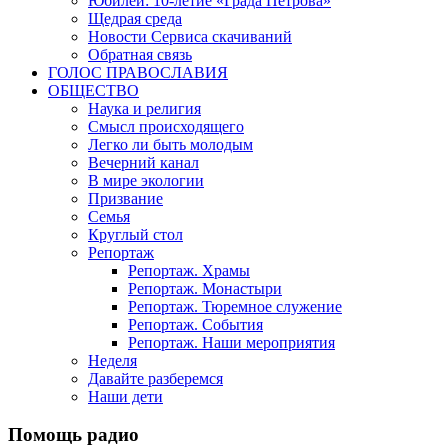
Юбилеи: 10-летие «Града Петрова»
Щедрая среда
Новости Сервиса скачиваний
Обратная связь
ГОЛОС ПРАВОСЛАВИЯ
ОБЩЕСТВО
Наука и религия
Смысл происходящего
Легко ли быть молодым
Вечерний канал
В мире экологии
Призвание
Семья
Круглый стол
Репортаж
Репортаж. Храмы
Репортаж. Монастыри
Репортаж. Тюремное служение
Репортаж. События
Репортаж. Наши мероприятия
Неделя
Давайте разберемся
Наши дети
Помощь радио