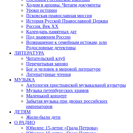
Ходим в архивы. Читаем документы
Уроки истории
Псковская православная миссия
История Русской Православной Церкви
Россия. Век ХХ
Календарь памятных дат
Под знаменем России
Возвращение к семейным истокам, или
Родословные детективы
ЛИТЕРАТУРА
Читательский клуб
Перечитывая заново
Бог и человек в мировой литературе
Литературные чтения
МУЗЫКА
Антология христианской музыкальной культуры
Музыка петербургских храмов
Маленький концерт
Забытая музыка при дворах российских
императоров
ДЕТЯМ
Жили-были дети
О РАДИО
Юбилеи: 15-летие «Града Петрова»