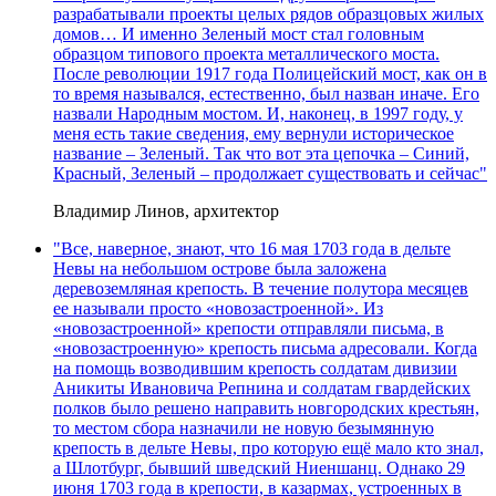
разрабатывали проекты целых рядов образцовых жилых
домов… И именно Зеленый мост стал головным
образцом типового проекта металлического моста.
После революции 1917 года Полицейский мост, как он в
то время назывался, естественно, был назван иначе. Его
назвали Народным мостом. И, наконец, в 1997 году, у
меня есть такие сведения, ему вернули историческое
название – Зеленый. Так что вот эта цепочка – Синий,
Красный, Зеленый – продолжает существовать и сейчас"
Владимир Линов, архитектор
"Все, наверное, знают, что 16 мая 1703 года в дельте
Невы на небольшом острове была заложена
деревоземляная крепость. В течение полутора месяцев
ее называли просто «новозастроенной». Из
«новозастроенной» крепости отправляли письма, в
«новозастроенную» крепость письма адресовали. Когда
на помощь возводившим крепость солдатам дивизии
Аникиты Ивановича Репнина и солдатам гвардейских
полков было решено направить новгородских крестьян,
то местом сбора назначили не новую безымянную
крепость в дельте Невы, про которую ещё мало кто знал,
а Шлотбург, бывший шведский Ниеншанц. Однако 29
июня 1703 года в крепости, в казармах, устроенных в