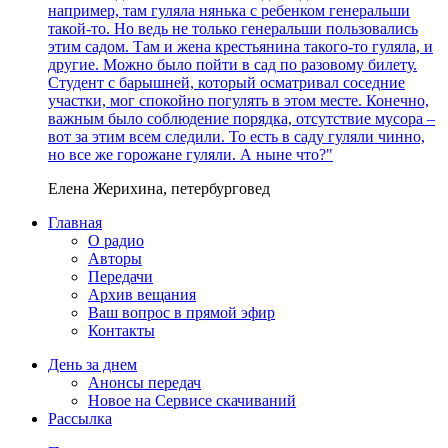
например, там гуляла нянька с ребенком генеральши
такой-то. Но ведь не только генеральши пользовались
этим садом. Там и жена крестьянина такого-то гуляла, и
другие. Можно было пойти в сад по разовому билету.
Студент с барышней, который осматривал соседние
участки, мог спокойно погулять в этом месте. Конечно,
важным было соблюдение порядка, отсутствие мусора –
вот за этим всем следили. То есть в саду гуляли чинно,
но все же горожане гуляли. А ныне что?"
Елена Жерихина, петербурговед
Главная
О радио
Авторы
Передачи
Архив вещания
Ваш вопрос в прямой эфир
Контакты
День за днем
Анонсы передач
Новое на Сервисе скачиваний
Рассылка