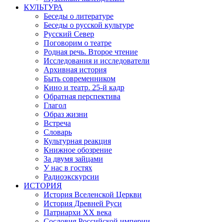
КУЛЬТУРА
Беседы о литературе
Беседы о русской культуре
Русский Север
Поговорим о театре
Родная речь. Второе чтение
Исследования и исследователи
Архивная история
Быть современником
Кино и театр. 25-й кадр
Обратная перспектива
Глагол
Образ жизни
Встреча
Словарь
Культурная реакция
Книжное обозрение
За двумя зайцами
У нас в гостях
Радиоэкскурсии
ИСТОРИЯ
История Вселенской Церкви
История Древней Руси
Патриархи XX века
Сословия Российской империи