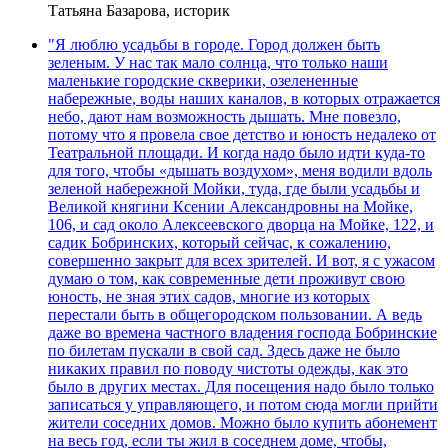
Татьяна Базарова, историк
"Я люблю усадьбы в городе. Город должен быть
зеленым. У нас так мало солнца, что только наши
маленькие городские скверики, озелененные
набережные, воды наших каналов, в которых отражается
небо, дают нам возможность дышать. Мне повезло,
потому что я провела свое детство и юность недалеко от
Театральной площади. И когда надо было идти куда-то
для того, чтобы «дышать воздухом», меня водили вдоль
зеленой набережной Мойки, туда, где были усадьбы и
Великой княгини Ксении Александровны на Мойке,
106, и сад около Алексеевского дворца на Мойке, 122, и
садик Бобринских, который сейчас, к сожалению,
совершенно закрыт для всех зрителей. И вот, я с ужасом
думаю о том, как современные дети проживут свою
юность, не зная этих садов, многие из которых
перестали быть в общегородском пользовании. А ведь
даже во времена частного владения господа Бобринские
по билетам пускали в свой сад. Здесь даже не было
никаких правил по поводу чистоты одежды, как это
было в других местах. Для посещения надо было только
записаться у управляющего, и потом сюда могли прийти
жители соседних домов. Можно было купить абонемент
на весь год, если ты жил в соседнем доме, чтобы,