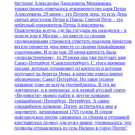
бастионе Александра Даниловича Меншикова,
торжественно отмечалось тезоименитство царя Петра
Алексеевича. 29 июня – это Петров день, то есть День
святых апостолов Петра и Павла. Святой Петр – это
небесный покровитель Петра Алексеевича.
Практически всегда, где бы государь ни находился – в
походе или в Москве – он вместе со своими
сподвижниками стремился отметить праздник банкетом,
весело провести день вместе со своими ближайшими
соратниками. И если еще 28 июня крепость была
«новозастроенная», то 29 июня она уже получает имя
Санкт-Петербург (Санктпитербурх). С этого времени
письма, которые отправляют из крепости и которые
получают на берегах Невы, в качестве адреса имеют
обозначение: Санкт-Петербург. Но такое полное
название тоже не всегда употреблялось. В тех же
документах, и в переписке, и в первой русской газете
«Ведомости» можно найти и другое название,
сокращённое: Питербурх, Петербурх. А самое
сокращённое название, Питер, встретилось мне в
документе, датированном 1705 годом. В одном
новгородских писем, связанных со сбором и отправкой
крестьянских подвод для нужд армии, упоминалось, что
подводы отправлялись из села Низино в город Питер"