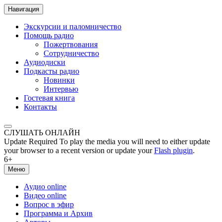
Навигация
Экскурсии и паломничество
Помощь радио
Пожертвования
Сотрудничество
Аудиодиски
Подкасты радио
Новинки
Интервью
Гостевая книга
Контакты
СЛУШАТЬ ОНЛАЙН
Update Required
To play the media you will need to either update
your browser to a recent version or update your
Flash plugin
.
6+
Меню
Аудио online
Видео online
Вопрос в эфир
Программа и Архив