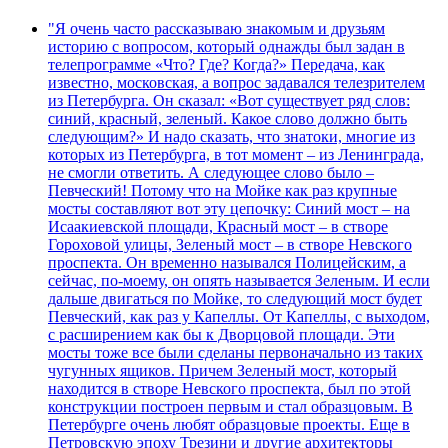
"Я очень часто рассказываю знакомым и друзьям
историю с вопросом, который однажды был задан в
телепрограмме «Что? Где? Когда?» Передача, как
известно, московская, а вопрос задавался телезрителем
из Петербурга. Он сказал: «Вот существует ряд слов:
синий, красный, зеленый. Какое слово должно быть
следующим?» И надо сказать, что знатоки, многие из
которых из Петербурга, в тот момент – из Ленинграда,
не смогли ответить. А следующее слово было –
Певческий! Потому что на Мойке как раз крупные
мосты составляют вот эту цепочку: Синий мост – на
Исаакиевской площади, Красный мост – в створе
Гороховой улицы, Зеленый мост – в створе Невского
проспекта. Он временно назывался Полицейским, а
сейчас, по-моему, он опять называется Зеленым. И если
дальше двигаться по Мойке, то следующий мост будет
Певческий, как раз у Капеллы. От Капеллы, с выходом,
с расширением как бы к Дворцовой площади. Эти
мосты тоже все были сделаны первоначально из таких
чугунных ящиков. Причем Зеленый мост, который
находится в створе Невского проспекта, был по этой
конструкции построен первым и стал образцовым. В
Петербурге очень любят образцовые проекты. Еще в
Петровскую эпоху Трезини и другие архитекторы