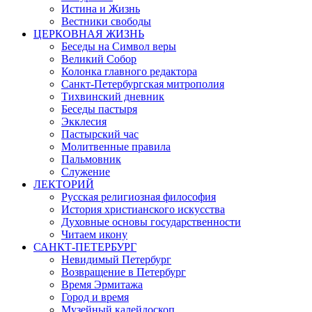
Истина и Жизнь
Вестники свободы
ЦЕРКОВНАЯ ЖИЗНЬ
Беседы на Символ веры
Великий Собор
Колонка главного редактора
Санкт-Петербургская митрополия
Тихвинский дневник
Беседы пастыря
Экклесия
Пастырский час
Молитвенные правила
Пальмовник
Служение
ЛЕКТОРИЙ
Русская религиозная философия
История христианского искусства
Духовные основы государственности
Читаем икону
САНКТ-ПЕТЕРБУРГ
Невидимый Петербург
Возвращение в Петербург
Время Эрмитажа
Город и время
Музейный калейдоскоп