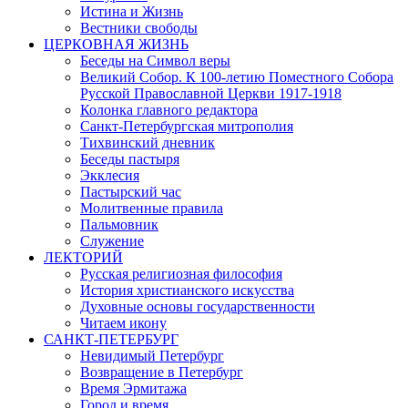
Истина и Жизнь
Вестники свободы
ЦЕРКОВНАЯ ЖИЗНЬ
Беседы на Символ веры
Великий Собор. К 100-летию Поместного Собора
Русской Православной Церкви 1917-1918
Колонка главного редактора
Санкт-Петербургская митрополия
Тихвинский дневник
Беседы пастыря
Экклесия
Пастырский час
Молитвенные правила
Пальмовник
Служение
ЛЕКТОРИЙ
Русская религиозная философия
История христианского искусства
Духовные основы государственности
Читаем икону
САНКТ-ПЕТЕРБУРГ
Невидимый Петербург
Возвращение в Петербург
Время Эрмитажа
Город и время