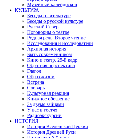
Музейный калейдоскоп
КУЛЬТУРА
Беседы о литературе
Беседы о русской культуре
Русский Север
Поговорим о театре
Родная речь. Второе чтение
Исследования и исследователи
Архивная история
Быть современником
Кино и театр. 25-й кадр
Обратная перспектива
Глагол
Образ жизни
Встреча
Словарь
Культурная реакция
Книжное обозрение
За двумя зайцами
У нас в гостях
Радиоэкскурсии
ИСТОРИЯ
История Вселенской Церкви
История Древней Руси
Патриархи XX века