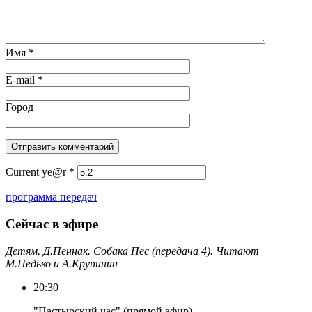
Имя
*
E-mail
*
Город
Current ye@r
*
программа передач
Сейчас в эфире
Детям. Д.Пеннак. Собака Пес (передача 4). Читают
М.Педько и А.Крупинин
20:30
"Пастырский час" (прямой эфир)