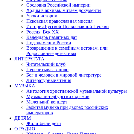
Сословия Российской империи
Ходим в архивы. Читаем документы
Уроки истории
Псковская православная миссия
История Русской Православной Церкви
Россия. Век ХХ
Календарь памятных дат
Под знаменем России
Возвращение к семейным истокам, или
Родословные детективы
ЛИТЕРАТУРА
Читательский клуб
Перечитывая заново
Бог и человек в мировой литературе
Литературные чтения
МУЗЫКА
Антология христианской музыкальной культуры
Музыка петербургских храмов
Маленький концерт
Забытая музыка при дворах российских
императоров
ДЕТЯМ
Жили-были дети
О РАДИО