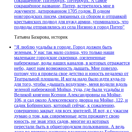
сокращённое: Питербурх, Петербурх. А самое
сокращённое название, Питер, встретилось мне в
документе, датированном 1705 годом. В одном
новгородских писем, связанных со сбором и отправкой
крестьянских подвод для нужд армии, упоминалось, что
подводы отправлялись из села Низино в город Питер"
Татьяна Базарова, историк
"Я люблю усадьбы в городе. Город должен быть
зеленым. У нас так мало солнца, что только наши
маленькие городские скверики, озелененные
набережные, воды наших каналов, в которых отражается
небо, дают нам возможность дышать. Мне повезло,
потому что я провела свое детство и юность недалеко от
Театральной площади. И когда надо было идти куда-то
для того, чтобы «дышать воздухом», меня водили вдоль
зеленой набережной Мойки, туда, где были усадьбы и
Великой княгини Ксении Александровны на Мойке,
106, и сад около Алексеевского дворца на Мойке, 122, и
садик Бобринских, который сейчас, к сожалению,
совершенно закрыт для всех зрителей. И вот, я с ужасом
думаю о том, как современные дети проживут свою
юность, не зная этих садов, многие из которых
перестали быть в общегородском пользовании. А ведь
даже во времена частного владения господа Бобринские