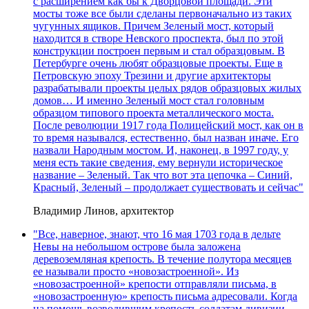
с расширением как бы к Дворцовой площади. Эти
мосты тоже все были сделаны первоначально из таких
чугунных ящиков. Причем Зеленый мост, который
находится в створе Невского проспекта, был по этой
конструкции построен первым и стал образцовым. В
Петербурге очень любят образцовые проекты. Еще в
Петровскую эпоху Трезини и другие архитекторы
разрабатывали проекты целых рядов образцовых жилых
домов… И именно Зеленый мост стал головным
образцом типового проекта металлического моста.
После революции 1917 года Полицейский мост, как он в
то время назывался, естественно, был назван иначе. Его
назвали Народным мостом. И, наконец, в 1997 году, у
меня есть такие сведения, ему вернули историческое
название – Зеленый. Так что вот эта цепочка – Синий,
Красный, Зеленый – продолжает существовать и сейчас"
Владимир Линов, архитектор
"Все, наверное, знают, что 16 мая 1703 года в дельте
Невы на небольшом острове была заложена
деревоземляная крепость. В течение полутора месяцев
ее называли просто «новозастроенной». Из
«новозастроенной» крепости отправляли письма, в
«новозастроенную» крепость письма адресовали. Когда
на помощь возводившим крепость солдатам дивизии