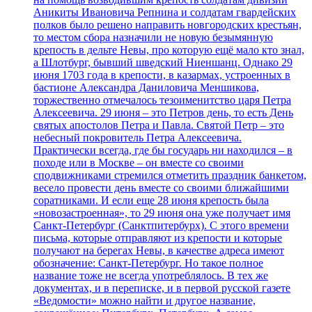
Аникиты Ивановича Репнина и солдатам гвардейских
полков было решено направить новгородских крестьян,
то местом сбора назначили не новую безымянную
крепость в дельте Невы, про которую ещё мало кто знал,
а Шлотбург, бывший шведский Ниеншанц. Однако 29
июня 1703 года в крепости, в казармах, устроенных в
бастионе Александра Даниловича Меншикова,
торжественно отмечалось тезоименитство царя Петра
Алексеевича. 29 июня – это Петров день, то есть День
святых апостолов Петра и Павла. Святой Петр – это
небесный покровитель Петра Алексеевича.
Практически всегда, где бы государь ни находился – в
походе или в Москве – он вместе со своими
сподвижниками стремился отметить праздник банкетом,
весело провести день вместе со своими ближайшими
соратниками. И если еще 28 июня крепость была
«новозастроенная», то 29 июня она уже получает имя
Санкт-Петербург (Санктпитербурх). С этого времени
письма, которые отправляют из крепости и которые
получают на берегах Невы, в качестве адреса имеют
обозначение: Санкт-Петербург. Но такое полное
название тоже не всегда употреблялось. В тех же
документах, и в переписке, и в первой русской газете
«Ведомости» можно найти и другое название,