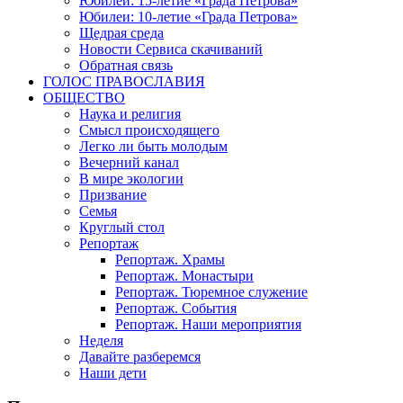
Юбилеи: 15-летие «Града Петрова»
Юбилеи: 10-летие «Града Петрова»
Щедрая среда
Новости Сервиса скачиваний
Обратная связь
ГОЛОС ПРАВОСЛАВИЯ
ОБЩЕСТВО
Наука и религия
Смысл происходящего
Легко ли быть молодым
Вечерний канал
В мире экологии
Призвание
Семья
Круглый стол
Репортаж
Репортаж. Храмы
Репортаж. Монастыри
Репортаж. Тюремное служение
Репортаж. События
Репортаж. Наши мероприятия
Неделя
Давайте разберемся
Наши дети