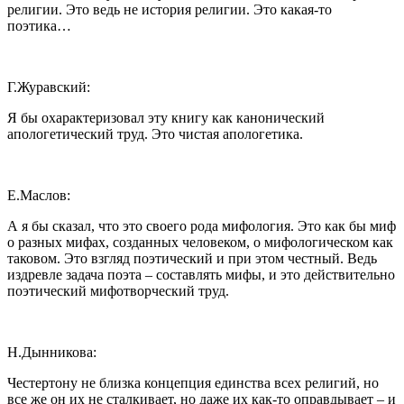
религии. Это ведь не история религии. Это какая-то
поэтика…
Г.Журавский:
Я бы охарактеризовал эту книгу как канонический
апологетический труд. Это чистая апологетика.
Е.Маслов:
А я бы сказал, что это своего рода мифология. Это как бы миф
о разных мифах, созданных человеком, о мифологическом как
таковом. Это взгляд поэтический и при этом честный. Ведь
издревле задача поэта – составлять мифы, и это действительно
поэтический мифотворческий труд.
Н.Дынникова:
Честертону не близка концепция единства всех религий, но
все же он их не сталкивает, но даже их как-то оправдывает – и