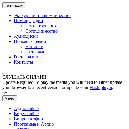
Навигация
Экскурсии и паломничество
Помощь радио
Пожертвования
Сотрудничество
Аудиодиски
Подкасты радио
Новинки
Интервью
Гостевая книга
Контакты
СЛУШАТЬ ОНЛАЙН
Update Required
To play the media you will need to either update
your browser to a recent version or update your
Flash plugin
.
6+
Меню
Аудио online
Видео online
Вопрос в эфир
Программа и Архив