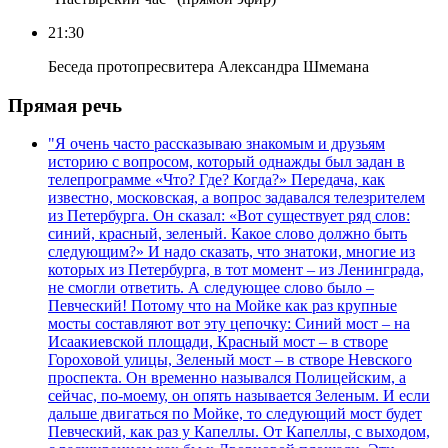
21:30
Беседа протопресвитера Александра Шмемана
Прямая речь
"Я очень часто рассказываю знакомым и друзьям
историю с вопросом, который однажды был задан в
телепрограмме «Что? Где? Когда?» Передача, как
известно, московская, а вопрос задавался телезрителем
из Петербурга. Он сказал: «Вот существует ряд слов:
синий, красный, зеленый. Какое слово должно быть
следующим?» И надо сказать, что знатоки, многие из
которых из Петербурга, в тот момент – из Ленинграда,
не смогли ответить. А следующее слово было –
Певческий! Потому что на Мойке как раз крупные
мосты составляют вот эту цепочку: Синий мост – на
Исаакиевской площади, Красный мост – в створе
Гороховой улицы, Зеленый мост – в створе Невского
проспекта. Он временно назывался Полицейским, а
сейчас, по-моему, он опять называется Зеленым. И если
дальше двигаться по Мойке, то следующий мост будет
Певческий, как раз у Капеллы. От Капеллы, с выходом,