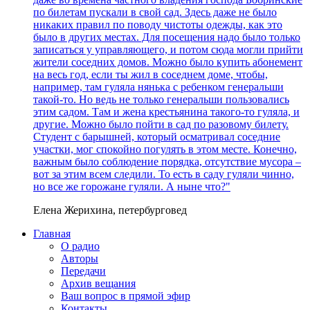
по билетам пускали в свой сад. Здесь даже не было
никаких правил по поводу чистоты одежды, как это
было в других местах. Для посещения надо было только
записаться у управляющего, и потом сюда могли прийти
жители соседних домов. Можно было купить абонемент
на весь год, если ты жил в соседнем доме, чтобы,
например, там гуляла нянька с ребенком генеральши
такой-то. Но ведь не только генеральши пользовались
этим садом. Там и жена крестьянина такого-то гуляла, и
другие. Можно было пойти в сад по разовому билету.
Студент с барышней, который осматривал соседние
участки, мог спокойно погулять в этом месте. Конечно,
важным было соблюдение порядка, отсутствие мусора –
вот за этим всем следили. То есть в саду гуляли чинно,
но все же горожане гуляли. А ныне что?"
Елена Жерихина, петербурговед
Главная
О радио
Авторы
Передачи
Архив вещания
Ваш вопрос в прямой эфир
Контакты