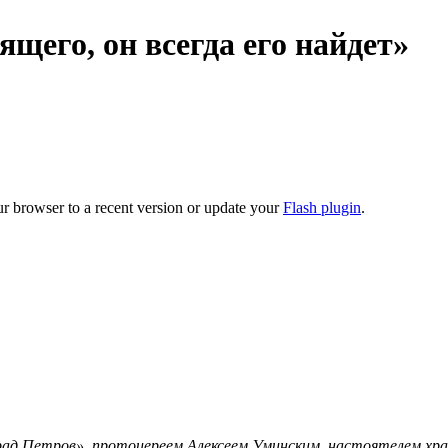
щего, он всегда его найдет»
ur browser to a recent version or update your
Flash plugin
.
рад Петров», протоиереем Алексеем Уминским, настоятелем хра