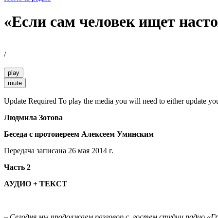
«Если сам человек ищет настоя
/
play
mute
Update Required
To play the media you will need to either update yo
Людмила Зотова
Беседа с протоиереем Алексеем Уминским
Передача записана 26 мая 2014 г.
Часть 2
АУДИО + ТЕКСТ
–
Сегодня мы продолжаем разговор с гостем студии радио «Г