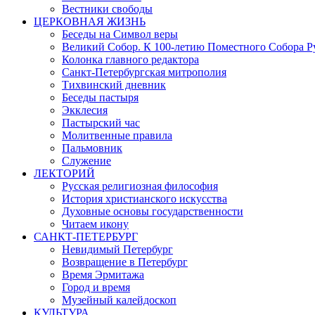
Вестники свободы
ЦЕРКОВНАЯ ЖИЗНЬ
Беседы на Символ веры
Великий Собор. К 100-летию Поместного Собора Р
Колонка главного редактора
Санкт-Петербургская митрополия
Тихвинский дневник
Беседы пастыря
Экклесия
Пастырский час
Молитвенные правила
Пальмовник
Служение
ЛЕКТОРИЙ
Русская религиозная философия
История христианского искусства
Духовные основы государственности
Читаем икону
САНКТ-ПЕТЕРБУРГ
Невидимый Петербург
Возвращение в Петербург
Время Эрмитажа
Город и время
Музейный калейдоскоп
КУЛЬТУРА