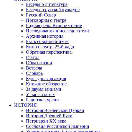
Беседы о литературе
Беседы о русской культуре
Русский Север
Поговорим о театре
Родная речь. Второе чтение
Исследования и исследователи
Архивная история
Быть современником
Кино и театр. 25-й кадр
Обратная перспектива
Глагол
Образ жизни
Встреча
Словарь
Культурная реакция
Книжное обозрение
За двумя зайцами
У нас в гостях
Радиоэкскурсии
ИСТОРИЯ
История Вселенской Церкви
История Древней Руси
Патриархи XX века
Сословия Российской империи
Ходим в архивы. Читаем документы