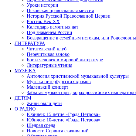
Уроки истории
Псковская православная миссия
История Русской Православной Церкви
Россия. Век ХХ
Календарь памятных дат
Под знаменем России
Возвращение к семейным истокам, или Родословны
ЛИТЕРАТУРА
Читательский клуб
Перечитывая заново
Бог и человек в мировой литературе
Литературные чтения
МУЗЫКА
Антология христианской музыкальной культуры
Музыка петербургских храмов
Маленький концерт
Забытая музыка при дворах российских императоро
ДЕТЯМ
Жили-были дети
О РАДИО
Юбилеи: 15-летие «Града Петрова»
Юбилеи: 10-летие «Града Петрова»
Щедрая среда
Новости Сервиса скачиваний