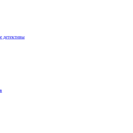
е детективы
в