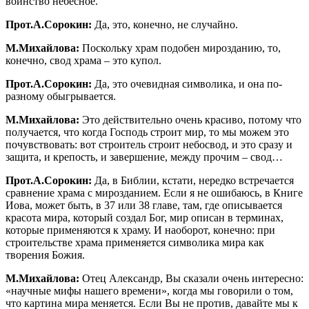
воинство небесное.
Прот.А.Сорокин:
Да, это, конечно, не случайно.
М.Михайлова:
Поскольку храм подобен мирозданию, то,
конечно, свод храма – это купол.
Прот.А.Сорокин:
Да, это очевидная символика, и она по-
разному обыгрывается.
М.Михайлова:
Это действительно очень красиво, потому что
получается, что когда Господь строит мир, то мы можем это
почувствовать: вот строитель строит небосвод, и это сразу и
защита, и крепость, и завершение, между прочим – свод…
Прот.А.Сорокин:
Да, в Библии, кстати, нередко встречается
сравнение храма с мирозданием. Если я не ошибаюсь, в Книге
Иова, может быть, в 37 или 38 главе, там, где описывается
красота мира, который создал Бог, мир описан в терминах,
которые применяются к храму. И наоборот, конечно: при
строительстве храма применяется символика мира как
творения Божия.
М.Михайлова:
Отец Александр, Вы сказали очень интересно:
«научные мифы нашего времени», когда мы говорили о том,
что картина мира меняется. Если Вы не против, давайте мы к