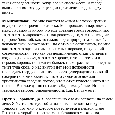
такая определенность, когда все на своем месте, и твердь
выполняет вот эту функцию распределения вод наверху и
внизу.
М.Михайлова:
Это мне кажется важным и с точки зрения
внутреннего строения человека. Мы проводили параллель
между храмом и миром, но еще древние греки говорили про
то, что есть микрокосмос и макрокосмос, то, что происходит в
природе большой, как-то важно и для природы маленькой,
человеческой. Может быть, Вы с этим не согласитесь, но мне
кажется, что один из самых опасных пороков, искушений
современности – это как раз неразличение, отказ различать,
когда люди говорят, что и это хорошо, и то неплохо, и в
церковь хорошо, но и магия бывает, и экстрасенсы, и энергия
течет туда-сюда. У нас внутри нет этой потребности
проводить твердую границу, какое-то утверждение понятий
совершать, и мне кажется, что это самое опасное для
христианства сегодня, потому что в открытую-то никто и не
против. Все уже давно сказали: «Да, пожалуйста». Но нет
твердости выбора, определенности. Как Вы думаете?
Прот.А.Сорокин:
Да. Я совершенно с вами согласен на самом
деле. Я бы только здесь обратил внимание вот на такую
тонкость. Тот мир, о котором повествуется в первой главе
Бытия и который вычленяется из безликого множества,