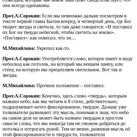
они всегда одинаковы.
Прот.А.Сорокин:
Если мы немножко дальше посмотрим в
тексте первой главы Бытия вперед, в четвертый день, где Бог
творит звезды и светила, то там даже говорится: «И поставил
их Бог на тверди небесной, чтобы светить на землю».
«Поставил»: как повесил, что ли…
М.Михайлова:
Укрепил как-то.
Прот.А.Сорокин:
Употребляется слово, которое имеет в виду
небосвод как потолок, на который мы вешаем лампу, или
стену, на которую мы прицепляем светильник. Вот так и
звезды.
М.Михайлова:
Прочное положение – поставил.
Прот.А.Сорокин:
Конечно, здесь слово «твердь», которым
названо небо, как мы читаем в 8 стихе, действительно,
подразумевает нечто фиксированное, твердое. Дальше уже
толкователи развивают эту мысль, понимая и зная, что небо
на самом деле не может быть названо твердым в простом
смысле слова, что мы никогда там не сможем добраться до
потолка и потрогать рукой. Тем не менее, развивая мысль об
этой фиксированности и твердости, толкователи