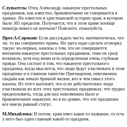
Слушатель:
Отец Александр, накануне престольных
праздников, как известно, браковенчание не совершается в
храмах. Но известен в христианской истории храм, в котором
было 365 приделов. Получается, что в этом храме вообще
никогда никого не венчали? Поясните, пожалуйста.
Прот.А.Сорокин:
Если рассуждать чисто, математически, что
ли, то вы совершенно правы. Но здесь надо сделать оговорку
такую: во-первых, каноны о том, что не совершаются
венчания накануне престольных праздников, тоже не сразу
возникли, хотя под ними есть определенная очень глубокая
правда. Она состоит в том, что накануне престольного
праздника, когда мыслится, что люди будут участвовать в этом
празднике и в главном таинстве Причащения, невозможна
свадьба как начало брачной жизни, вот в чем смысл этого
канона. Из этого вытекает, что если действительно люди
участвовали во всех этих престольных праздниках, что трудно
предположить, тогда для них невозможно было и
браковенчание накануне, но я не думаю, что эти праздники
все имели равный статус.
М.Михайлова:
И потом, храм имел какое-то название, то есть
у него был один главный какой-то праздник.