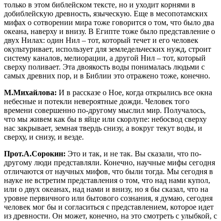
только в этом библейском тексте, но и уходит корнями в
добиблейскую древность, языческую. Еще в месопотамских
мифах о сотворении мира тоже говорится о том, что было два
океана, наверху и внизу. В Египте тоже было представление о
двух Нилах: один Нил – тот, который течет и его человек
окультуривает, использует для земледельческих нужд, строит
систему каналов, мелиорации, а другой Нил – тот, который
сверху поливает. Эта двоякость воды понималась людьми с
самых древних пор, и в Библии это отражено тоже, конечно.
М.Михайлова:
И в рассказе о Ное, когда открылись все окна
небесные и потекли невероятные дожди. Человек того
времени совершенно по-другому мыслил мир. Получалось,
что мы живем как бы в яйце или скорлупе: небосвод сверху
нас закрывает, земная твердь снизу, а вокруг текут воды, и
сверху, и снизу, и везде.
Прот.А.Сорокин:
Это и так, и не так. Вы сказали, что по-
другому люди представляли. Конечно, научные мифы сегодня
отличаются от научных мифов, что были тогда. Мы сегодня в
науке не встретим представления о том, что над нами купол,
или о двух океанах, над нами и внизу, но я бы сказал, что на
уровне первичного или бытового сознания, я думаю, сегодня
человек мог бы и согласиться с представлением, которое идет
из древности. Он может, конечно, на это смотреть с улыбкой, с