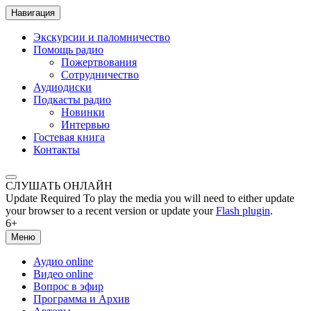
Навигация
Экскурсии и паломничество
Помощь радио
Пожертвования
Сотрудничество
Аудиодиски
Подкасты радио
Новинки
Интервью
Гостевая книга
Контакты
СЛУШАТЬ ОНЛАЙН
Update Required
To play the media you will need to either update
your browser to a recent version or update your
Flash plugin
.
6+
Меню
Аудио online
Видео online
Вопрос в эфир
Программа и Архив