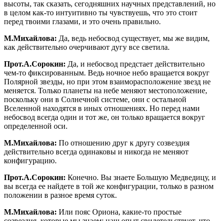
высоты, так сказать, сегодняшних научных представлений, но
в целом как-то интуитивно ты чувствуешь, что это стоит
перед твоими глазами, и это очень правильно.
М.Михайлова:
Да, ведь небосвод существует, мы же видим,
как действительно очерчивают дугу все светила.
Прот.А.Сорокин:
Да, и небосвод предстает действительно
чем-то фиксированным. Ведь ночное небо вращается вокруг
Полярной звезды, но при этом взаиморасположение звезд не
меняется. Только планеты на небе меняют местоположение,
поскольку они в Солнечной системе, они с остальной
Вселенной находятся в иных отношениях. Но перед нами
небосвод всегда один и тот же, он только вращается вокруг
определенной оси.
М.Михайлова:
По отношению друг к другу созвездия
действительно всегда одинаковы и никогда не меняют
конфигурацию.
Прот.А.Сорокин:
Конечно. Вы знаете Большую Медведицу, и
вы всегда ее найдете в той же конфигурации, только в разном
положении в разное время суток.
М.Михайлова:
Или пояс Ориона, какие-то простые
созвездия, которые мы знаем: наш опыт свидетельствует, что