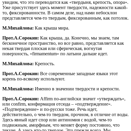
увидим, что это переводится как «твердыня, крепость, опора».
Уже присутствует здесь момент твердости, надежности какой-
то, фиксированности. В самом деле, над нами небосклон
представляется чем-то твердым, фиксированным, как потолок.
М.Михайлова:
Как крыша мира.
Прот.А.Сорокин:
Как крыша, да. Конечно, мы знаем, там
бесконечное пространство, но все равно, представляется как
некая твердая плоская или сферическая, вогнутая
поверхность, «firmamentum» по латыни дальше идет.
М.Михайлова:
Крепость.
Прот.А.Сорокин:
Все современные западные языки этот
корень по-всякому используют.
М.Михайлова:
Именно в значении твердости и крепости.
Прот.А.Сорокин:
Affirm по-английски значит «утверждать»,
или confirm, конфирмация отсюда – «подтверждение».
«Подтверждение» и по-русски тоже. Речь идет,
действительно, о чем-то твердом, прочном, в отличие от воды.
Здесь явный идет спор или антиномия с водой, чем-то
подвижным, аморфным, что меняет форму постоянно, что
текуче. А здесь что-то твердое. Это прежде всего. Мы