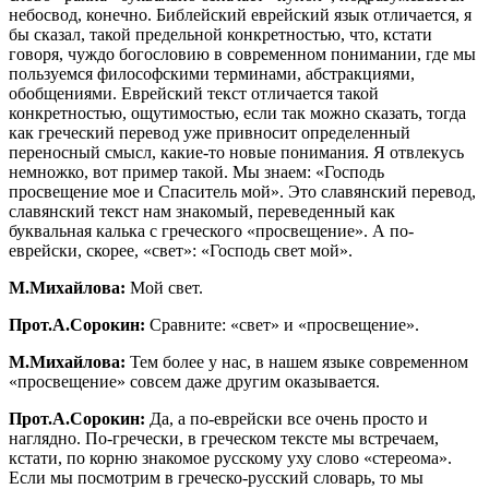
небосвод, конечно. Библейский еврейский язык отличается, я
бы сказал, такой предельной конкретностью, что, кстати
говоря, чуждо богословию в современном понимании, где мы
пользуемся философскими терминами, абстракциями,
обобщениями. Еврейский текст отличается такой
конкретностью, ощутимостью, если так можно сказать, тогда
как греческий перевод уже привносит определенный
переносный смысл, какие-то новые понимания. Я отвлекусь
немножко, вот пример такой. Мы знаем: «Господь
просвещение мое и Спаситель мой». Это славянский перевод,
славянский текст нам знакомый, переведенный как
буквальная калька с греческого «просвещение». А по-
еврейски, скорее, «свет»: «Господь свет мой».
М.Михайлова:
Мой свет.
Прот.А.Сорокин:
Сравните: «свет» и «просвещение».
М.Михайлова:
Тем более у нас, в нашем языке современном
«просвещение» совсем даже другим оказывается.
Прот.А.Сорокин:
Да, а по-еврейски все очень просто и
наглядно. По-гречески, в греческом тексте мы встречаем,
кстати, по корню знакомое русскому уху слово «стереома».
Если мы посмотрим в греческо-русский словарь, то мы