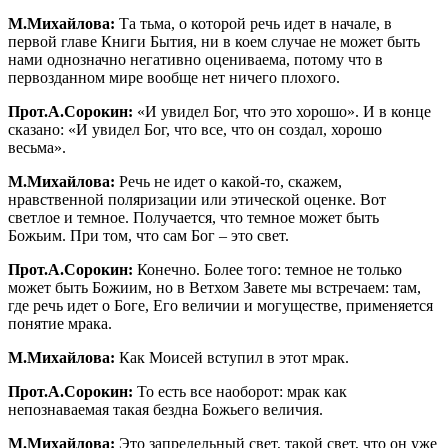
М.Михайлова:
Та тьма, о которой речь идет в начале, в
первой главе Книги Бытия, ни в коем случае не может быть
нами однозначно негативно оцениваема, потому что в
первозданном мире вообще нет ничего плохого.
Прот.А.Сорокин:
«И увидел Бог, что это хорошо». И в конце
сказано: «И увидел Бог, что все, что он создал, хорошо
весьма».
М.Михайлова:
Речь не идет о какой-то, скажем,
нравственной поляризации или этической оценке. Вот
светлое и темное. Получается, что темное может быть
Божьим. При том, что сам Бог – это свет.
Прот.А.Сорокин:
Конечно. Более того: темное не только
может быть Божиим, но в Ветхом Завете мы встречаем: там,
где речь идет о Боге, Его величии и могуществе, применяется
понятие мрака.
М.Михайлова:
Как Моисей вступил в этот мрак.
Прот.А.Сорокин:
То есть все наоборот: мрак как
непознаваемая такая бездна Божьего величия.
М.Михайлова:
Это запредельный свет, такой свет, что он уже