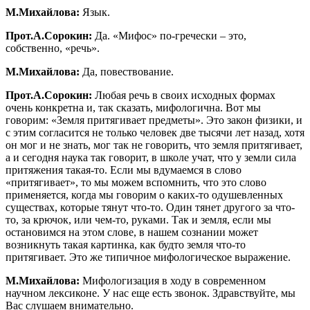
М.Михайлова:
Язык.
Прот.А.Сорокин:
Да. «Мифос» по-гречески – это,
собственно, «речь».
М.Михайлова:
Да, повествование.
Прот.А.Сорокин:
Любая речь в своих исходных формах
очень конкретна и, так сказать, мифологична. Вот мы
говорим: «Земля притягивает предметы». Это закон физики, и
с этим согласится не только человек две тысячи лет назад, хотя
он мог и не знать, мог так не говорить, что земля притягивает,
а и сегодня наука так говорит, в школе учат, что у земли сила
притяжения такая-то. Если мы вдумаемся в слово
«притягивает», то мы можем вспомнить, что это слово
применяется, когда мы говорим о каких-то одушевленных
существах, которые тянут что-то. Один тянет другого за что-
то, за крючок, или чем-то, руками. Так и земля, если мы
остановимся на этом слове, в нашем сознании может
возникнуть такая картинка, как будто земля что-то
притягивает. Это же типичное мифологическое выражение.
М.Михайлова:
Мифологизация в ходу в современном
научном лексиконе. У нас еще есть звонок. Здравствуйте, мы
Вас слушаем внимательно.