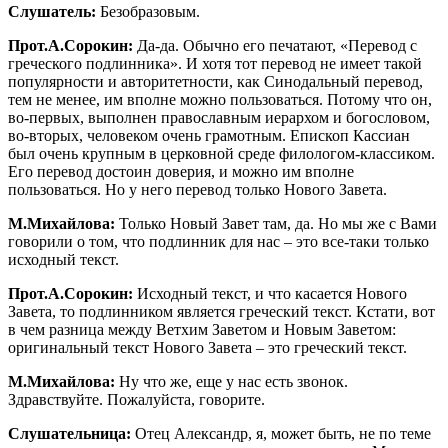
Слушатель:
Безобразовым.
Прот.А.Сорокин:
Да-да. Обычно его печатают, «Перевод с
греческого подлинника». И хотя тот перевод не имеет такой
популярности и авторитетности, как Синодальный перевод,
тем не менее, им вполне можно пользоваться. Потому что он,
во-первых, выполнен православным иерархом и богословом,
во-вторых, человеком очень грамотным. Епископ Кассиан
был очень крупным в церковной среде филологом-классиком.
Его перевод достоин доверия, и можно им вполне
пользоваться. Но у него перевод только Нового Завета.
М.Михайлова:
Только Новый Завет там, да. Но мы же с Вами
говорили о том, что подлинник для нас – это все-таки только
исходный текст.
Прот.А.Сорокин:
Исходный текст, и что касается Нового
Завета, то подлинником является греческий текст. Кстати, вот
в чем разница между Ветхим Заветом и Новым Заветом:
оригинальный текст Нового Завета – это греческий текст.
М.Михайлова:
Ну что же, еще у нас есть звонок.
Здравствуйте. Пожалуйста, говорите.
Слушательница:
Отец Александр, я, может быть, не по теме