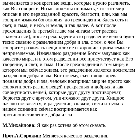
вычленяется в конкретные вещи, которые нужно различать,
как Вы говорите. Но мы должны понимать, что этот мир
описан в его первозданной красоте, благости, или, как мы
говорим языком богословия, до грехопадения. Здесь есть и
свет, и тьма, и небо, и земля, и так далее. А вот после
грехопадения (в третьей главе мы читаем этот рассказ
знаменитый), после грехопадения это разделение вещей будет
тесно связано с разделением добра и зла, с тем, о чем Вы
говорите: различать вещи плохие и хорошие, приемлемые и
неприемлемые. Изначально разделение Богом задумано как
качество мира, и в этом разделении все присутствует как Его
творение, и свет, и тьма. После грехопадения в том мире, в
котором мы сейчас живем, это разделение является носителем
разделения добра и зла. Вот почему, съев плоды древа
познания добра и зла, человек воспринял мир не просто как
совокупность разных вещей прекрасных и добрых, а как
совокупность вещей, которые друг другу противоречат,
борются друг с другом, уничтожают друг друга. Хищное
начало появляется, и разделение, скажем, света и тьмы в
нашем сознании сейчас воспринимается как
противопоставление добра и зла.
М.Михайлова:
Я как раз хотела об этом сказать.
Прот.А.Сорокин:
Меняется качество разделения.