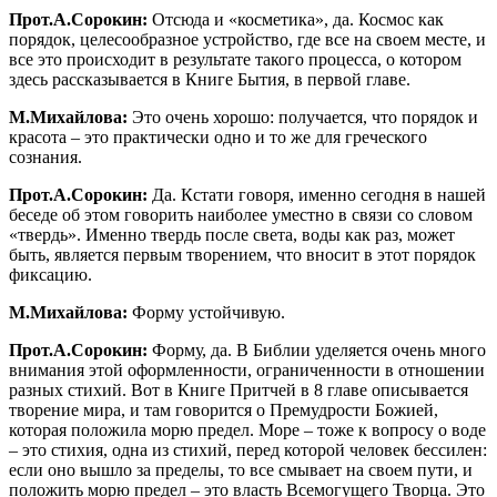
Прот.А.Сорокин:
Отсюда и «косметика», да. Космос как
порядок, целесообразное устройство, где все на своем месте, и
все это происходит в результате такого процесса, о котором
здесь рассказывается в Книге Бытия, в первой главе.
М.Михайлова:
Это очень хорошо: получается, что порядок и
красота – это практически одно и то же для греческого
сознания.
Прот.А.Сорокин:
Да. Кстати говоря, именно сегодня в нашей
беседе об этом говорить наиболее уместно в связи со словом
«твердь». Именно твердь после света, воды как раз, может
быть, является первым творением, что вносит в этот порядок
фиксацию.
М.Михайлова:
Форму устойчивую.
Прот.А.Сорокин:
Форму, да. В Библии уделяется очень много
внимания этой оформленности, ограниченности в отношении
разных стихий. Вот в Книге Притчей в 8 главе описывается
творение мира, и там говорится о Премудрости Божией,
которая положила морю предел. Море – тоже к вопросу о воде
– это стихия, одна из стихий, перед которой человек бессилен:
если оно вышло за пределы, то все смывает на своем пути, и
положить морю предел – это власть Всемогущего Творца. Это