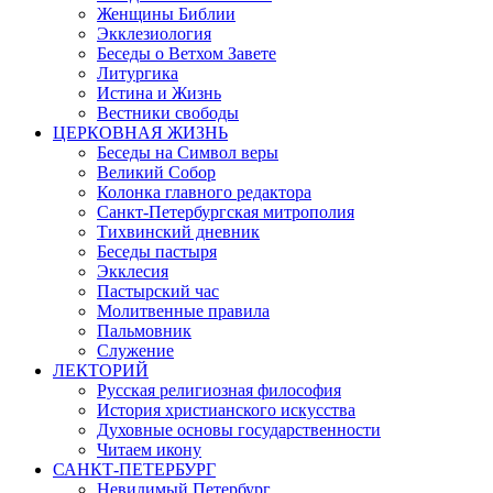
Женщины Библии
Экклезиология
Беседы о Ветхом Завете
Литургика
Истина и Жизнь
Вестники свободы
ЦЕРКОВНАЯ ЖИЗНЬ
Беседы на Символ веры
Великий Собор
Колонка главного редактора
Санкт-Петербургская митрополия
Тихвинский дневник
Беседы пастыря
Экклесия
Пастырский час
Молитвенные правила
Пальмовник
Служение
ЛЕКТОРИЙ
Русская религиозная философия
История христианского искусства
Духовные основы государственности
Читаем икону
САНКТ-ПЕТЕРБУРГ
Невидимый Петербург