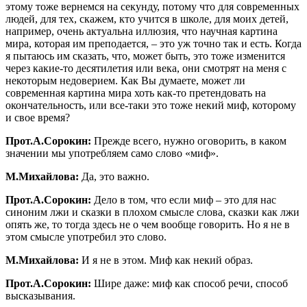
этому тоже вернемся на секунду, потому что для современных
людей, для тех, скажем, кто учится в школе, для моих детей,
например, очень актуальна иллюзия, что научная картина
мира, которая им преподается, – это уж точно так и есть. Когда
я пытаюсь им сказать, что, может быть, это тоже изменится
через какие-то десятилетия или века, они смотрят на меня с
некоторым недоверием. Как Вы думаете, может ли
современная картина мира хоть как-то претендовать на
окончательность, или все-таки это тоже некий миф, которому
и свое время?
Прот.А.Сорокин:
Прежде всего, нужно оговорить, в каком
значении мы употребляем само слово «миф».
М.Михайлова:
Да, это важно.
Прот.А.Сорокин:
Дело в том, что если миф – это для нас
синоним лжи и сказки в плохом смысле слова, сказки как лжи
опять же, то тогда здесь не о чем вообще говорить. Но я не в
этом смысле употребил это слово.
М.Михайлова:
И я не в этом. Миф как некий образ.
Прот.А.Сорокин:
Шире даже: миф как способ речи, способ
высказывания.