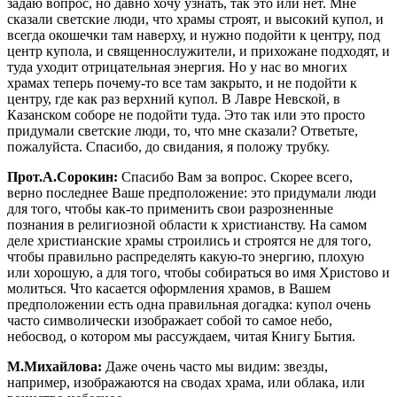
задаю вопрос, но давно хочу узнать, так это или нет. Мне
сказали светские люди, что храмы строят, и высокий купол, и
всегда окошечки там наверху, и нужно подойти к центру, под
центр купола, и священнослужители, и прихожане подходят, и
туда уходит отрицательная энергия. Но у нас во многих
храмах теперь почему-то все там закрыто, и не подойти к
центру, где как раз верхний купол. В Лавре Невской, в
Казанском соборе не подойти туда. Это так или это просто
придумали светские люди, то, что мне сказали? Ответьте,
пожалуйста. Спасибо, до свидания, я положу трубку.
Прот.А.Сорокин:
Спасибо Вам за вопрос. Скорее всего,
верно последнее Ваше предположение: это придумали люди
для того, чтобы как-то применить свои разрозненные
познания в религиозной области к христианству. На самом
деле христианские храмы строились и строятся не для того,
чтобы правильно распределять какую-то энергию, плохую
или хорошую, а для того, чтобы собираться во имя Христово и
молиться. Что касается оформления храмов, в Вашем
предположении есть одна правильная догадка: купол очень
часто символически изображает собой то самое небо,
небосвод, о котором мы рассуждаем, читая Книгу Бытия.
М.Михайлова:
Даже очень часто мы видим: звезды,
например, изображаются на сводах храма, или облака, или