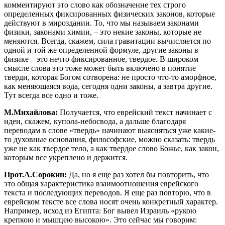
комментируют это слово как обозначение тех строго
определенных фиксированных физических законов, которые
действуют в мироздании. То, что мы называем законами
физики, законами химии, – это некие законы, которые не
меняются. Всегда, скажем, сила гравитации вычисляется по
одной и той же определенной формуле, другие законы в
физике – это нечто фиксированное, твердое. В широком
смысле слова это тоже может быть включено в понятие
тверди, которая Богом сотворена: не просто что-то аморфное,
как меняющаяся вода, сегодня одни законы, а завтра другие.
Тут всегда все одно и тоже.
М.Михайлова:
Получается, что еврейский текст начинает с
идеи, скажем, купола-небосвода, а дальше благодаря
переводам в слове «твердь» начинают выясняться уже какие-
то духовные основания, философские, можно сказать: твердь
уже не как твердое тело, а как твердое слово Божье, как закон,
которым все укреплено и держится.
Прот.А.Сорокин:
Да, но я еще раз хотел бы повторить, что
это общая характеристика взаимоотношения еврейского
текста и последующих переводов. Я еще раз повторю, что в
еврейском тексте все слова носят очень конкретный характер.
Например, исход из Египта: Бог вывел Израиль «рукою
крепкою и мышцею высокою». Это сейчас мы говорим: