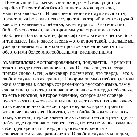
«Всемогущий Бог вывел свой народ». «Всемогущий», а
еврейский текст библейский пишет «рукою крепкою,
мышцею высокою». И мы совершенно не смущаемся этим,
представляя Бога как некое существо, который крепкою рукой,
как отец маленького ребенка, ведет куда-то. Это свойство
библейского языка, на котором мы уже строим какие-то
обобщения богословские, философские о всемогуществе Бога
и так далее. Так и здесь: твердь – это купол такой, а дальше мы
уже дополняем это исходное простое значение какими-то
обертонами более многообразными, расширенными.
М.Михайлова:
Абстрагированными, получается. Еврейский
текст прежде всего конкретен, как Вы сказали, это всегда
прямое слово. Отец Александр, получается, что твердь – это в
любом случае некая граница. Говорим ли мы о небосводе, или
же я заглянула в словарь современного русского языка, там у
слова «твердь» есть два значения: первое – «твердь небесная»,
то есть небосвод, а второе значение, которое дает словарь
русского языка, – это «земная твердь», то есть опять же какое-
то основание незыблемое и крепкое, на котором строится
жизнь человеческая. Понятно, что в библейском тексте все-
таки, конечно, первое значение актуализируется и речь идет о
небосводе однозначно, скорее всего, но тем не менее, сама по
себе идея крепости, твердости, основательности в
современном языке развивается. В любом случае мы видим,