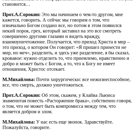
становится…
Прот.А.Сорокин:
Это мы начинаем о чем-то другом, мне
кажется, говорить. А сейчас мы говорим о том, что
изначально Богом создано все, но потом в этом появился
некий порок, грех, который заставил на это все смотреть
совершенно другими глазами и видеть вражду,
взаимоуничтожение. Получается, что приход Христа в мир –
это приход, о котором Он говорит: «Я пришел принести не
мир, но меч», разделить, и здесь уже разделение, я бы сказал,
кровавое: нужно отделить то, что приемлемо, нравственно и
добро и может быть с Богом, а то, что к Богу не имеет
отношения, Христос отсекает.
М.Михайлова:
Почти хирургически: все нежизнеспособное,
все, что смерть, должно уничтожиться.
Прот.А.Сорокин:
Об этом, скажем, у Клайва Льюиса
знаменитая повесть «Расторжение брака», собственно говоря,
о том, что не может быть компромисса между тем, что
является добром и злом.
М.Михайлова:
У нас есть еще звонок. Здравствуйте.
Пожалуйста, говорите.