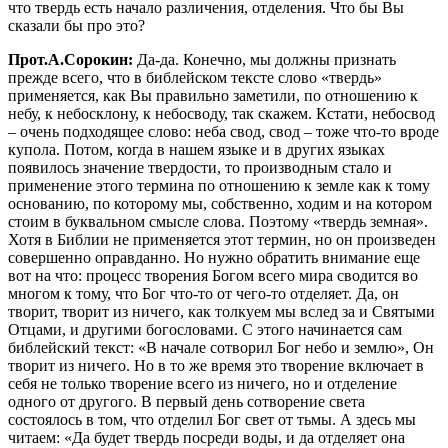
что твердь есть начало различения, отделения. Что бы Вы
сказали бы про это?
Прот.А.Сорокин:
Да-да. Конечно, мы должны признать
прежде всего, что в библейском тексте слово «твердь»
применяется, как Вы правильно заметили, по отношению к
небу, к небосклону, к небосводу, так скажем. Кстати, небосвод
– очень подходящее слово: неба свод, свод – тоже что-то вроде
купола. Потом, когда в нашем языке и в других языках
появилось значение твердости, то производным стало и
применение этого термина по отношению к земле как к тому
основанию, по которому мы, собственно, ходим и на котором
стоим в буквальном смысле слова. Поэтому «твердь земная».
Хотя в Библии не применяется этот термин, но он произведен
совершенно оправданно. Но нужно обратить внимание еще
вот на что: процесс творения Богом всего мира сводится во
многом к тому, что Бог что-то от чего-то отделяет. Да, он
творит, творит из ничего, как толкуем мы вслед за и Святыми
Отцами, и другими богословами. С этого начинается сам
библейский текст: «В начале сотворил Бог небо и землю», Он
творит из ничего. Но в то же время это творение включает в
себя не только творение всего из ничего, но и отделение
одного от другого. В первый день сотворение света
состоялось в том, что отделил Бог свет от тьмы. А здесь мы
читаем: «Да будет твердь посреди воды, и да отделяет она