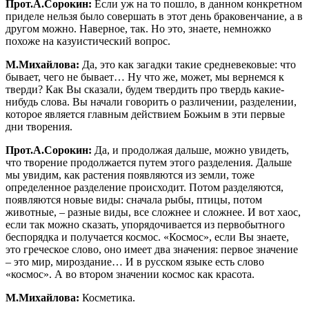
Прот.А.Сорокин:
Если уж на то пошло, в данном конкретном
приделе нельзя было совершать в этот день браковенчание, а в
другом можно. Наверное, так. Но это, знаете, немножко
похоже на казуистический вопрос.
М.Михайлова:
Да, это как загадки такие средневековые: что
бывает, чего не бывает… Ну что же, может, мы вернемся к
тверди? Как Вы сказали, будем твердить про твердь какие-
нибудь слова. Вы начали говорить о различении, разделении,
которое является главным действием Божьим в эти первые
дни творения.
Прот.А.Сорокин:
Да, и продолжая дальше, можно увидеть,
что творение продолжается путем этого разделения. Дальше
мы увидим, как растения появляются из земли, тоже
определенное разделение происходит. Потом разделяются,
появляются новые виды: сначала рыбы, птицы, потом
животные, – разные виды, все сложнее и сложнее. И вот хаос,
если так можно сказать, упорядочивается из первобытного
беспорядка и получается космос. «Космос», если Вы знаете,
это греческое слово, оно имеет два значения: первое значение
– это мир, мироздание… И в русском языке есть слово
«космос». А во втором значении космос как красота.
М.Михайлова:
Косметика.