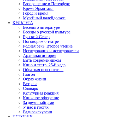
Возвращение в Петербург
Время Эрмитажа
Город и время
Музейный калейдоскоп
КУЛЬТУРА
Беседы о литературе
Беседы о русской культуре
Русский Север
Поговорим о театре
Родная речь. Второе чтение
Исследования и исследователи
Архивная история
Быть современником
Кино и театр. 25-й кадр
Обратная перспектива
Глагол
Образ жизни
Встреча
Словарь
Культурная реакция
Книжное обозрение
За двумя зайцами
У нас в гостях
Радиоэкскурсии
ИСТОРИЯ