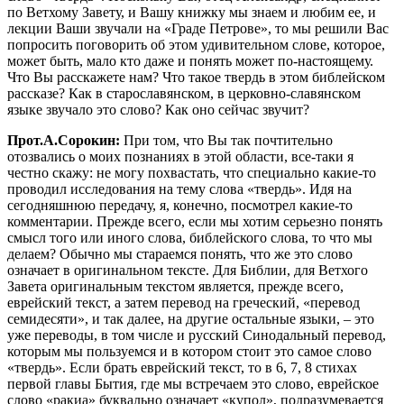
по Ветхому Завету, и Вашу книжку мы знаем и любим ее, и
лекции Ваши звучали на «Граде Петрове», то мы решили Вас
попросить поговорить об этом удивительном слове, которое,
может быть, мало кто даже и понять может по-настоящему.
Что Вы расскажете нам? Что такое твердь в этом библейском
рассказе? Как в старославянском, в церковно-славянском
языке звучало это слово? Как оно сейчас звучит?
Прот.А.Сорокин:
При том, что Вы так почтительно
отозвались о моих познаниях в этой области, все-таки я
честно скажу: не могу похвастать, что специально какие-то
проводил исследования на тему слова «твердь». Идя на
сегодняшнюю передачу, я, конечно, посмотрел какие-то
комментарии. Прежде всего, если мы хотим серьезно понять
смысл того или иного слова, библейского слова, то что мы
делаем? Обычно мы стараемся понять, что же это слово
означает в оригинальном тексте. Для Библии, для Ветхого
Завета оригинальным текстом является, прежде всего,
еврейский текст, а затем перевод на греческий, «перевод
семидесяти», и так далее, на другие остальные языки, – это
уже переводы, в том числе и русский Синодальный перевод,
которым мы пользуемся и в котором стоит это самое слово
«твердь». Если брать еврейский текст, то в 6, 7, 8 стихах
первой главы Бытия, где мы встречаем это слово, еврейское
слово «ракиа» буквально означает «купол», подразумевается