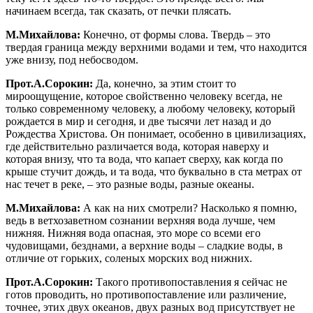
начинаем всегда, так сказать, от печки плясать.
М.Михайлова:
Конечно, от формы слова. Твердь – это
твердая граница между верхними водами и тем, что находится
уже внизу, под небосводом.
Прот.А.Сорокин:
Да, конечно, за этим стоит то
мироощущение, которое свойственно человеку всегда, не
только современному человеку, а любому человеку, который
рождается в мир и сегодня, и две тысячи лет назад и до
Рождества Христова. Он понимает, особенно в цивилизациях,
где действительно различается вода, которая наверху и
которая внизу, что та вода, что капает сверху, как когда по
крыше стучит дождь, и та вода, что буквально в ста метрах от
нас течет в реке, – это разные воды, разные океаны.
М.Михайлова:
А как на них смотрели? Насколько я помню,
ведь в ветхозаветном сознании верхняя вода лучше, чем
нижняя. Нижняя вода опасная, это море со всеми его
чудовищами, безднами, а верхние воды – сладкие воды, в
отличие от горьких, соленых морских вод нижних.
Прот.А.Сорокин:
Такого противопоставления я сейчас не
готов проводить, но противопоставление или различение,
точнее, этих двух океанов, двух разных вод присутствует не