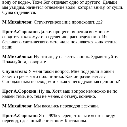
воду от воды». Тоже Бог отделяет одно от другого. Дальше,
мы увидим, начнется отделение воды, которая внизу, от суши.
Суша отделяется.
М.Михайлова:
Структурирование происходит, да?
Прот.А.Сорокин:
Да. т.е. процесс творения во многом
сводится к какому-то разделению, распределению. Из
безликого хаотического материала появляются конкретные
вещи.
М.Михайлова:
Ну что же, у нас есть звонок. Здравствуйте.
Пожалуйста, говорите.
Слушатель:
У меня такой вопрос. Мне подарили Новый
Завет с греческого подлинника. Как он различается с
Синодальным переводом и какая у него духовная ценность?
Прот.А.Сорокин:
Ну да. Хотя ваш вопрос немножко не по
нашей теме, но, тем не менее, я отвечу, конечно.
М.Михайлова:
Мы касались переводов все-таки.
Прот.А.Сорокин:
Я на 99% уверен, что вы имеете в виду
перевод, сделанный епископом Кассианом.