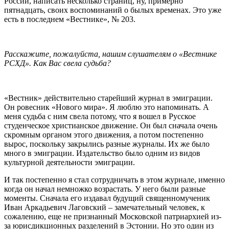
России, написать несколько страниц, ну, примерно
пятнадцать, своих воспоминаний о былых временах. Это уже
есть в последнем «Вестнике», № 203.
Расскажите, пожалуйста, нашим слушателям о «Вестнике
РСХД». Как Вас свела судьба?
«Вестник» действительно старейший журнал в эмиграции.
Он ровесник «Нового мира». Я люблю это напоминать. А
меня судьба с ним свела потому, что я вошел в Русское
студенческое христианское движение. Он был сначала очень
скромным органом этого движения, а потом постепенно
вырос, поскольку закрылись разные журналы. Их же было
много в эмиграции. Издательство было одним из видов
культурной деятельности эмиграции.
И так постепенно я стал сотрудничать в этом журнале, именно
когда он начал немножко возрастать. У него были разные
моменты. Сначала его издавал будущий священномученик
Иван Аркадьевич Лаговский – замечательный человек, к
сожалению, еще не признанный Московской патриархией из-
за юрисдикционных разделений в Эстонии. Но это один из