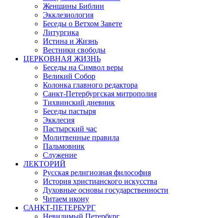
Женщины Библии
Экклезиология
Беседы о Ветхом Завете
Литургика
Истина и Жизнь
Вестники свободы
ЦЕРКОВНАЯ ЖИЗНЬ
Беседы на Символ веры
Великий Собор
Колонка главного редактора
Санкт-Петербургская митрополия
Тихвинский дневник
Беседы пастыря
Экклесия
Пастырский час
Молитвенные правила
Пальмовник
Служение
ЛЕКТОРИЙ
Русская религиозная философия
История христианского искусства
Духовные основы государственности
Читаем икону
САНКТ-ПЕТЕРБУРГ
Невидимый Петербург