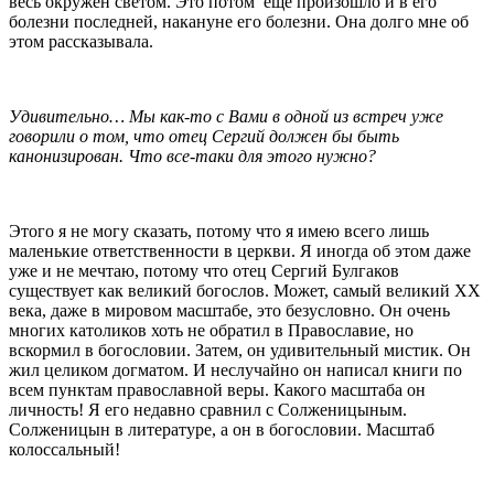
весь окружен светом. Это потом еще произошло и в его
болезни последней, накануне его болезни. Она долго мне об
этом рассказывала.
Удивительно… Мы как-то с Вами в одной из встреч уже
говорили о том, что отец Сергий должен бы быть
канонизирован. Что все-таки для этого нужно?
Этого я не могу сказать, потому что я имею всего лишь
маленькие ответственности в церкви. Я иногда об этом даже
уже и не мечтаю, потому что отец Сергий Булгаков
существует как великий богослов. Может, самый великий ХХ
века, даже в мировом масштабе, это безусловно. Он очень
многих католиков хоть не обратил в Православие, но
вскормил в богословии. Затем, он удивительный мистик. Он
жил целиком догматом. И неслучайно он написал книги по
всем пунктам православной веры. Какого масштаба он
личность! Я его недавно сравнил с Солженицыным.
Солженицын в литературе, а он в богословии. Масштаб
колоссальный!