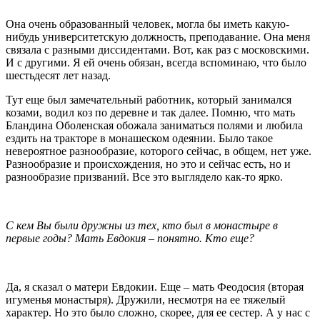
Она очень образованный человек, могла бы иметь какую-
нибудь университетскую должность, преподавание. Она меня
связала с разными диссидентами. Вот, как раз с московскими.
И с другими. Я ей очень обязан, всегда вспоминаю, что было
шестьдесят лет назад.
Тут еще был замечательный работник, который занимался
козами, водил коз по деревне и так далее. Помню, что мать
Бландина Оболенская обожала заниматься полями и любила
ездить на тракторе в монашеском одеянии. Было такое
невероятное разнообразие, которого сейчас, в общем, нет уже.
Разнообразие и происхождения, но это и сейчас есть, но и
разнообразие призваний. Все это выглядело как-то ярко.
С кем Вы были дружны из тех, кто был в монастыре в
первые годы? Мать Евдокия – понятно. Кто еще?
Да, я сказал о матери Евдокии. Еще – мать Феодосия (вторая
игуменья монастыря). Дружили, несмотря на ее тяжелый
характер. Но это было сложно, скорее, для ее сестер. А у нас с