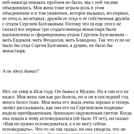
ней никогда никаких проблем не было, мы с ней часами
объединялись. Моя жена тоже играла роль в этом
объединении и в том уважении, которое вызывал, во-первых,
ее отец и, во-вторых, дружба ее отца и ее собственная дружба
с отцом Сергием Булгаковым. Потому что (я еще этого не
сказал) все первые три создательницы монастыря были
вдохновлены и сформированы отцом Сергием Булгаковым –
мать Евдокия, мать Феодосия, мать Бландина. Так что если не
было бы отца Сергия Булгакова, я думаю, не было бы
монастыря.
А он здесь бывал?
Нет, он умер в 44-м году. Он бывал в Муазне. Но я там его не
видел. Моя жена там как раз болела, но и он в последний год
много болел тоже. Моя жена его знала очень хорошо и теперь
любит рассказывать, как она его на Сергиевском подворье
видела преображенным, буквально окруженным светом. Когда
она пошла к нему исповедоваться (ей было 19 лет), он сказал:
«Вам не нужно исповедоваться, а я не могу сейчас
исповедовать». Что-то он так сказал, но она увидела, что он