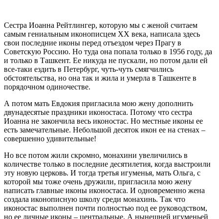
Сестра Иоанна Рейтлингер, которую мы с женой считаем
самым гениальным иконописцем ХХ века, написала здесь
свои последние иконы перед отъездом через Прагу в
Советскую Россию. Но туда она попала только в 1956 году, да
и только в Ташкент. Ее никуда не пускали, но потом дали ей
все-таки ездить в Петербург, чуть-чуть смягчились
обстоятельства, но она так и жила и умерла в Ташкенте в
порядочном одиночестве.
А потом мать Евдокия пригласила мою жену дополнить
двунадесятые праздники иконостаса. Потому что сестра
Иоанна не закончила весь иконостас. Но местные иконы ее
есть замечательные. Небольшой десяток икон ее на стенах –
совершенно удивительные!
Но все потом жили скромно, монахини увеличились в
количестве только в последние десятилетия, когда выстроили
эту новую церковь. И тогда третья игуменья, мать Ольга, с
которой мы тоже очень дружили, пригласила мою жену
написать главные иконы иконостаса. И одновременно жена
создала иконописную школу среди монахинь. Так что
иконостас выполнен почти полностью под ее руководством,
но ее личные иконы – центральные. А нынешней игуменьей