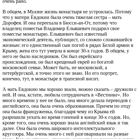
очень рано.
В общем, в Муазне жизнь монастыря не устроилась. Потому
что у матери Евдокии была очень тяжелая сестра – мать
Дорофея. И она переехала в Бюсси-ан-От, потому что
владелец поместья Владимир Ельяшевич подарил свое
поместье монастырю. Ельяшевич был известный
экономический деятель, публицист, со сложно сложившейся
жизнью: его единственный сын погиб в рядах Белой армии в
Крыму, жена его тут умерла в конце 30-х годов. В общем, у
него не было наследников. Он был еврейского
происхождения, он был крещеный еврей из богатой
московской семьи. Может быть, не московской, а
петербургской, я точно этого не знаю. Но его портрет,
конечно, тут, в монастыре в трапезной висит.
А мать Евдокию мы хорошо знали, можно сказать – дружили с
ней. И она, кстати, любила сотрудничать в «Вестнике». Но
много времени у нее не было, она много делала переводов с
английского, она была очень образованная. Причем по отцу
она была француженка, благодаря чему из Крыма ей
разрешили уехать во время гонений в конце 30-х годов. Но,
кроме того, она очень хорошо знала английский язык и так
далее. Она была очень широкого интеллектуального
кругозора. Мы очень много с ней разговаривали на разные