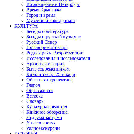
Возвращение в Петербург
Время Эрмитажа
Город и время
Музейный калейдоскоп
КУЛЬТУРА
Беседы о литературе
Беседы о русской культуре
Русский Север
Поговорим о театре
Родная речь. Второе чтение
Исследования и исследователи
Архивная история
Быть современником
Кино и театр. 25-й кадр
Обратная перспектива
Глагол
Образ жизни
Встреча
Словарь
Культурная реакция
Книжное обозрение
За двумя зайцами
У нас в гостях
Радиоэкскурсии
ИСТОРИЯ