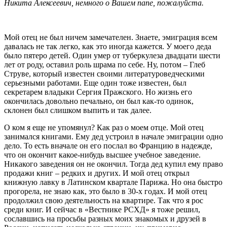
Никита Алексеевич, немного о Вашем папе, пожалуйста.
Мой отец не был ничем замечателен. Знаете, эмиграция всем
давалась не так легко, как это иногда кажется. У моего деда
было пятеро детей. Один умер от туберкулеза двадцати шести
лет от роду, оставил роль шрама по себе. Ну, потом – Глеб
Струве, который известен своими литературоведческими
серьезными работами. Еще один тоже известен, был
секретарем владыки Сергия Пражского. Но жизнь его
окончилась довольно печально, он был как-то одинок,
склонен был слишком выпить и так далее.
О ком я еще не упомянул? Как раз о моем отце. Мой отец
занимался книгами. Ему дед устроил в начале эмиграции одно
дело. То есть вначале он его послал во Францию в надежде,
что он окончит какое-нибудь высшее учебное заведение.
Никакого заведения он не окончил. Тогда дед купил ему право
продажи книг – редких и других. И мой отец открыл
книжную лавку в Латинском квартале Парижа. Но она быстро
прогорела, не знаю как, это было в 30-х годах. И мой отец
продолжил свою деятельность на квартире. Так что я рос
среди книг. И сейчас в «Вестнике РСХД» я тоже решил,
сославшись на просьбы разных моих знакомых и друзей в