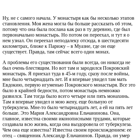
Ну, не с самого начала. У монастыря как бы несколько этапов
становления. Моя жена могла бы больше рассказать об этом,
потому что она была послана как раз в ту деревню, где был
первоначально монастырь. Но потом он переехал, и тут я о
нем узнал. Он переехал неподалеку отсюда, в шестидесяти
километрах, ближе к Парижу – в Муазне, где он еще
существует. Правда, там сейчас всего один монах.
А проблемы его существования были всегда, он никогда не
был очень блестящим. Но вот там и зародился Покровский
монастырь. Я приехал туда в 45-м году, сразу после войны,
мне было четырнадцать лет. И я впервые увидел там мать
Евдокию, первую игуменью Покровского монастыря. Все это
было в крайней бедности, потом монастырь немножко
развился. Там тогда было всего четыре или пять монахинь.
Там я впервые увидел и мою жену, еще больную от
туберкулеза. Мне-то было четырнадцать лет, а ей на пять лет
больше. Это Мария Александровна Ельчанинова. Она,
главное, известна своими иконописными трудами, которые
создавала всю жизнь, когда она выздоровела от туберкулеза.
Чем она еще известна? Известна своим происхождением: ее
отец – священник Александр Ельчанинов. Правда, он умер