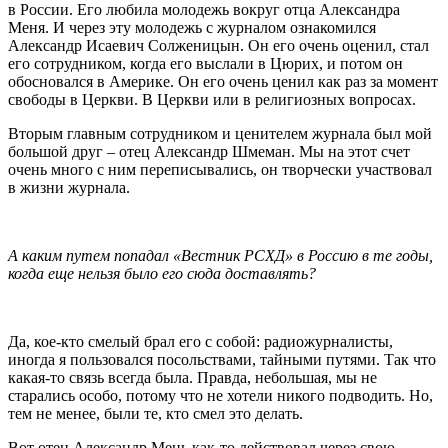
в России. Его любила молодежь вокруг отца Александра
Меня. И через эту молодежь с журналом ознакомился
Александр Исаевич Солженицын. Он его очень оценил, стал
его сотрудником, когда его выслали в Цюрих, и потом он
обосновался в Америке. Он его очень ценил как раз за момент
свободы в Церкви. В Церкви или в религиозных вопросах.
Вторым главным сотрудником и ценителем журнала был мой
большой друг – отец Александр Шмеман. Мы на этот счет
очень много с ним переписывались, он творчески участвовал
в жизни журнала.
А каким путем попадал «Вестник РСХД» в Россию в те годы,
когда еще нельзя было его сюда доставлять?
Да, кое-кто смелый брал его с собой: радиожурналисты,
иногда я пользовался посольствами, тайными путями. Так что
какая-то связь всегда была. Правда, небольшая, мы не
старались особо, потому что не хотели никого подводить. Но,
тем не менее, были те, кто смел это делать.
Вот отец Александр Мень как-то действовал через свою