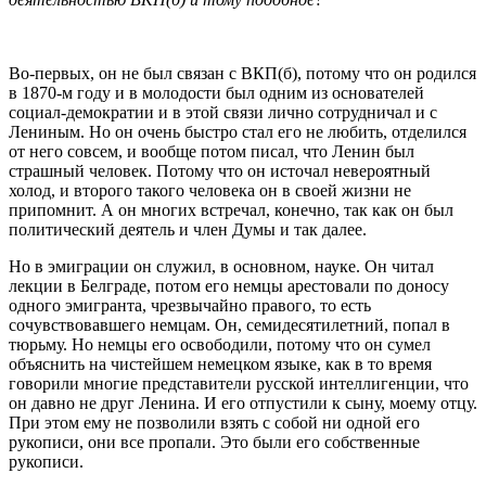
Во-первых, он не был связан с ВКП(б), потому что он родился
в 1870-м году и в молодости был одним из основателей
социал-демократии и в этой связи лично сотрудничал и с
Лениным. Но он очень быстро стал его не любить, отделился
от него совсем, и вообще потом писал, что Ленин был
страшный человек. Потому что он источал невероятный
холод, и второго такого человека он в своей жизни не
припомнит. А он многих встречал, конечно, так как он был
политический деятель и член Думы и так далее.
Но в эмиграции он служил, в основном, науке. Он читал
лекции в Белграде, потом его немцы арестовали по доносу
одного эмигранта, чрезвычайно правого, то есть
сочувствовавшего немцам. Он, семидесятилетний, попал в
тюрьму. Но немцы его освободили, потому что он сумел
объяснить на чистейшем немецком языке, как в то время
говорили многие представители русской интеллигенции, что
он давно не друг Ленина. И его отпустили к сыну, моему отцу.
При этом ему не позволили взять с собой ни одной его
рукописи, они все пропали. Это были его собственные
рукописи.