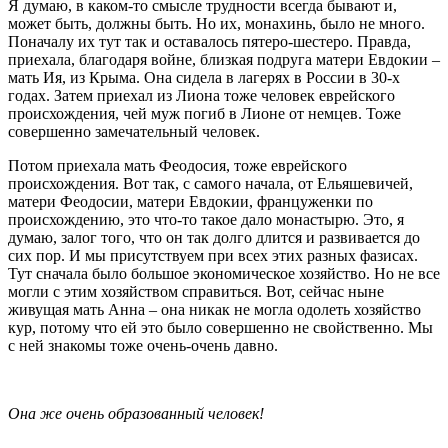
Я думаю, в каком-то смысле трудности всегда бывают и,
может быть, должны быть. Но их, монахинь, было не много.
Поначалу их тут так и оставалось пятеро-шестеро. Правда,
приехала, благодаря войне, близкая подруга матери Евдокии –
мать Ия, из Крыма. Она сидела в лагерях в России в 30-х
годах. Затем приехал из Лиона тоже человек еврейского
происхождения, чей муж погиб в Лионе от немцев. Тоже
совершенно замечательный человек.
Потом приехала мать Феодосия, тоже еврейского
происхождения. Вот так, с самого начала, от Ельяшевичей,
матери Феодосии, матери Евдокии, француженки по
происхождению, это что-то такое дало монастырю. Это, я
думаю, залог того, что он так долго длится и развивается до
сих пор. И мы присутствуем при всех этих разных фазисах.
Тут сначала было большое экономическое хозяйство. Но не все
могли с этим хозяйством справиться. Вот, сейчас ныне
живущая мать Анна – она никак не могла одолеть хозяйство
кур, потому что ей это было совершенно не свойственно. Мы
с ней знакомы тоже очень-очень давно.
Она же очень образованный человек!