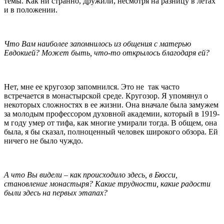
темы. Как ни странно, дружили, несмотря на разницу в летах
и в положении.
Что Вам наиболее запомнилось из общения с матерью
Евдокией? Может быть, что-то открылось благодаря ей?
Нет, мне ее кругозор запомнился. Это не так часто
встречается в монастырской среде. Кругозор. Я упомянул о
некоторых сложностях в ее жизни. Она вначале была замужем
за молодым профессором духовной академии, который в 1919-
м году умер от тифа, как многие умирали тогда. В общем, она
была, я бы сказал, полноценный человек широкого обзора. Ей
ничего не было чуждо.
А что Вы видели – как происходило здесь, в Бюсси,
становление монастыря? Какие трудности, какие радости
были здесь на первых этапах?