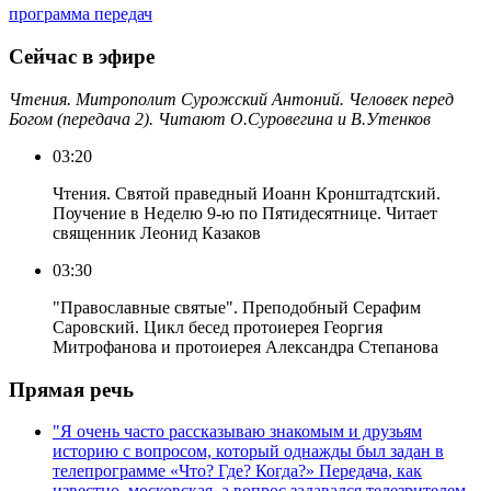
программа передач
Сейчас в эфире
Чтения. Митрополит Сурожский Антоний. Человек перед
Богом (передача 2). Читают О.Суровегина и В.Утенков
03:20
Чтения. Святой праведный Иоанн Кронштадтский.
Поучение в Неделю 9-ю по Пятидесятнице. Читает
священник Леонид Казаков
03:30
"Православные святые". Преподобный Серафим
Саровский. Цикл бесед протоиерея Георгия
Митрофанова и протоиерея Александра Степанова
Прямая речь
"Я очень часто рассказываю знакомым и друзьям
историю с вопросом, который однажды был задан в
телепрограмме «Что? Где? Когда?» Передача, как
известно, московская, а вопрос задавался телезрителем