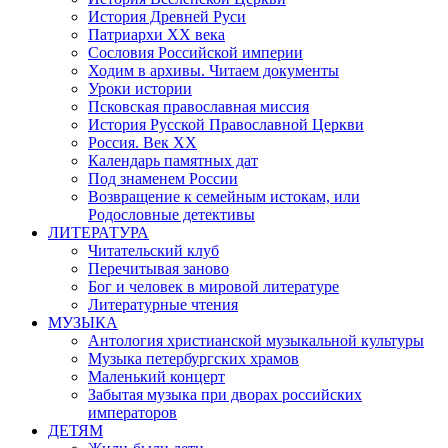
История Древней Руси
Патриархи XX века
Сословия Российской империи
Ходим в архивы. Читаем документы
Уроки истории
Псковская православная миссия
История Русской Православной Церкви
Россия. Век ХХ
Календарь памятных дат
Под знаменем России
Возвращение к семейным истокам, или
Родословные детективы
ЛИТЕРАТУРА
Читательский клуб
Перечитывая заново
Бог и человек в мировой литературе
Литературные чтения
МУЗЫКА
Антология христианской музыкальной культуры
Музыка петербургских храмов
Маленький концерт
Забытая музыка при дворах российских
императоров
ДЕТЯМ