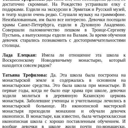
достаточно скромные. На Рождество устраивали елку с
подарками. Ездили на экскурсии в Эрмитаж и Русский музей,
в театр ходили очень редко. Слушали музыку на граммофоне.
Неизбалованным, им было все интересно. Девочки посещали
храмы Санкт-Петербурга, ездили в Духовную Академию.
Совершали паломничество пешком в Троице-Сергиеву
Пустынь, а выпускницы ездили на Валаам. За время обучения
девочек старались познакомить с достопримечательностями
столицы.
Лада Елецкая:
Имела ли отношение эта школа к
Воскресенскому Новодевичьему монастырю, который
находится совсем рядом?
Татьяна Трефилова:
Да. Эта школа была построена на
монастырской земле и содержалась в основном на
монастырские средства. Это была школа при монастыре. В
первые годы, когда не было еще храма при школе, девочки
ходили молиться в деревянную Казанскую церковь
монастыря. Заболевшие ученицы и учительницы лечились в
монастырской больнице. Из иконописной мастерской
монастыря приходили монахини и обучали девочек
иконописи. В монастыре, как известно, была четырехклассная
иконописная школа с хорошо поставленным обучением. И
вообще девочки в школе жили почти по-монашески,