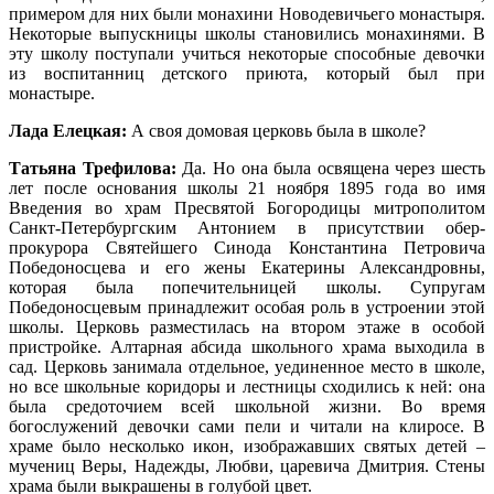
примером для них были монахини Новодевичьего монастыря.
Некоторые выпускницы школы становились монахинями. В
эту школу поступали учиться некоторые способные девочки
из воспитанниц детского приюта, который был при
монастыре.
Лада Елецкая:
А своя домовая церковь была в школе?
Татьяна Трефилова:
Да. Но она была освящена через шесть
лет после основания школы 21 ноября 1895 года во имя
Введения во храм Пресвятой Богородицы митрополитом
Санкт-Петербургским Антонием в присутствии обер-
прокурора Святейшего Синода Константина Петровича
Победоносцева и его жены Екатерины Александровны,
которая была попечительницей школы. Супругам
Победоносцевым принадлежит особая роль в устроении этой
школы. Церковь разместилась на втором этаже в особой
пристройке. Алтарная абсида школьного храма выходила в
сад. Церковь занимала отдельное, уединенное место в школе,
но все школьные коридоры и лестницы сходились к ней: она
была средоточием всей школьной жизни. Во время
богослужений девочки сами пели и читали на клиросе. В
храме было несколько икон, изображавших святых детей –
мучениц Веры, Надежды, Любви, царевича Дмитрия. Стены
храма были выкрашены в голубой цвет.