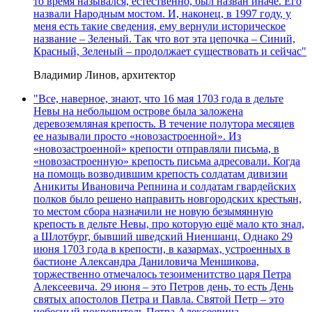
то время назывался, естественно, был назван иначе. Его
назвали Народным мостом. И, наконец, в 1997 году, у
меня есть такие сведения, ему вернули историческое
название – Зеленый. Так что вот эта цепочка – Синий,
Красный, Зеленый – продолжает существовать и сейчас"
Владимир Линов, архитектор
"Все, наверное, знают, что 16 мая 1703 года в дельте
Невы на небольшом острове была заложена
деревоземляная крепость. В течение полутора месяцев
ее называли просто «новозастроенной». Из
«новозастроенной» крепости отправляли письма, в
«новозастроенную» крепость письма адресовали. Когда
на помощь возводившим крепость солдатам дивизии
Аникиты Ивановича Репнина и солдатам гвардейских
полков было решено направить новгородских крестьян,
то местом сбора назначили не новую безымянную
крепость в дельте Невы, про которую ещё мало кто знал,
а Шлотбург, бывший шведский Ниеншанц. Однако 29
июня 1703 года в крепости, в казармах, устроенных в
бастионе Александра Даниловича Меншикова,
торжественно отмечалось тезоименитство царя Петра
Алексеевича. 29 июня – это Петров день, то есть День
святых апостолов Петра и Павла. Святой Петр – это
небесный покровитель Петра Алексеевича.