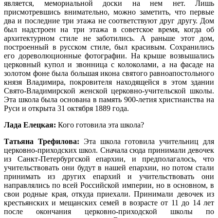
является, мемориальной доски на нем нет. Лишь
присмотревшись внимательно, можно заметить, что первые
два и последние три этажа не соответствуют друг другу. Дом
был надстроен на три этажа в советское время, когда об
архитектурном стиле не заботились. А раньше этот дом,
построенный в русском стиле, был красивым. Сохранились
его дореволюционные фотографии. На крыше возвышались
церковный купол и звонница с колоколами, а на фасаде на
золотом фоне была большая икона святого равноапостольного
князя Владимира, покровителя находящейся в этом здании
Свято-Владимирской женской церковно-учительской школы.
Эта школа была основана в память 900-летия христианства на
Руси и открыта 31 октября 1889 года.
Лада Елецкая:
Кого готовила эта школа?
Татьяна Трефилова:
Эта школа готовила учительниц для
церковно-приходских школ. Сначала сюда принимали девочек
из Санкт-Петербургской епархии, и предполагалось, что
учительствовать они будут в нашей епархии, но потом стали
принимать из других епархий и учительствовать они
направлялись по всей Российской империи, но в основном, в
свои родные края, откуда приехали. Принимали девочек из
крестьянских и мещанских семей в возрасте от 11 до 14 лет
после окончания церковно-приходской школы по