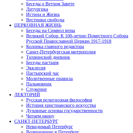
Беседы о Ветхом Завете
Литургика
Истина и Жизнь
Вестники свободы
ЦЕРКОВНАЯ ЖИЗНЬ
Беседы на Символ веры
Великий Собор. К 100-летию Поместного Собора
Русской Православной Церкви 1917-1918
Колонка главного редактора
Санкт-Петербургская митрополия
Тихвинский дневник
Беседы пастыря
Экклесия
Пастырский час
Молитвенные правила
Пальмовник
Служение
ЛЕКТОРИЙ
Русская религиозная философия
История христианского искусства
Духовные основы государственности
Читаем икону
САНКТ-ПЕТЕРБУРГ
Невидимый Петербург
Возвращение в Петербург