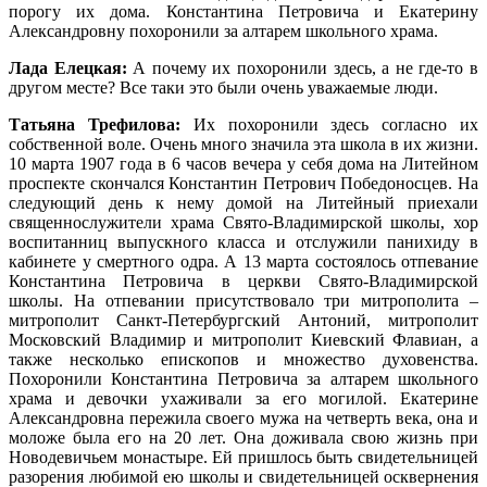
порогу их дома. Константина Петровича и Екатерину
Александровну похоронили за алтарем школьного храма.
Лада Елецкая:
А почему их похоронили здесь, а не где-то в
другом месте? Все таки это были очень уважаемые люди.
Татьяна Трефилова:
Их похоронили здесь согласно их
собственной воле. Очень много значила эта школа в их жизни.
10 марта 1907 года в 6 часов вечера у себя дома на Литейном
проспекте скончался Константин Петрович Победоносцев. На
следующий день к нему домой на Литейный приехали
священнослужители храма Свято-Владимирской школы, хор
воспитанниц выпускного класса и отслужили панихиду в
кабинете у смертного одра. А 13 марта состоялось отпевание
Константина Петровича в церкви Свято-Владимирской
школы. На отпевании присутствовало три митрополита –
митрополит Санкт-Петербургский Антоний, митрополит
Московский Владимир и митрополит Киевский Флавиан, а
также несколько епископов и множество духовенства.
Похоронили Константина Петровича за алтарем школьного
храма и девочки ухаживали за его могилой. Екатерине
Александровна пережила своего мужа на четверть века, она и
моложе была его на 20 лет. Она доживала свою жизнь при
Новодевичьем монастыре. Ей пришлось быть свидетельницей
разорения любимой ею школы и свидетельницей осквернения