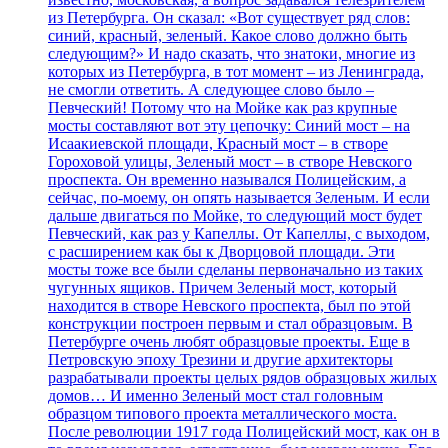
из Петербурга. Он сказал: «Вот существует ряд слов:
синий, красный, зеленый. Какое слово должно быть
следующим?» И надо сказать, что знатоки, многие из
которых из Петербурга, в тот момент – из Ленинграда,
не смогли ответить. А следующее слово было –
Певческий! Потому что на Мойке как раз крупные
мосты составляют вот эту цепочку: Синий мост – на
Исаакиевской площади, Красный мост – в створе
Гороховой улицы, Зеленый мост – в створе Невского
проспекта. Он временно назывался Полицейским, а
сейчас, по-моему, он опять называется Зеленым. И если
дальше двигаться по Мойке, то следующий мост будет
Певческий, как раз у Капеллы. От Капеллы, с выходом,
с расширением как бы к Дворцовой площади. Эти
мосты тоже все были сделаны первоначально из таких
чугунных ящиков. Причем Зеленый мост, который
находится в створе Невского проспекта, был по этой
конструкции построен первым и стал образцовым. В
Петербурге очень любят образцовые проекты. Еще в
Петровскую эпоху Трезини и другие архитекторы
разрабатывали проекты целых рядов образцовых жилых
домов… И именно Зеленый мост стал головным
образцом типового проекта металлического моста.
После революции 1917 года Полицейский мост, как он в