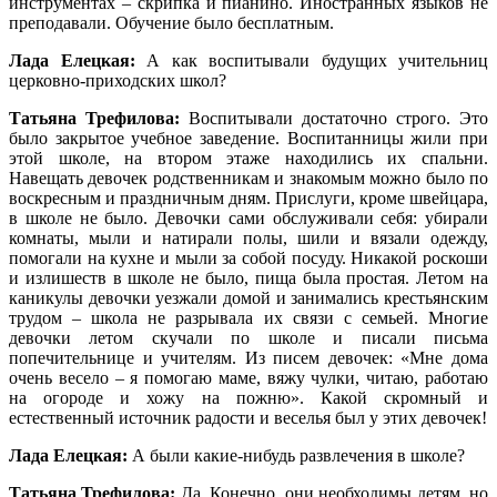
инструментах – скрипка и пианино. Иностранных языков не
преподавали. Обучение было бесплатным.
Лада Елецкая:
А как воспитывали будущих учительниц
церковно-приходских школ?
Татьяна Трефилова:
Воспитывали достаточно строго. Это
было закрытое учебное заведение. Воспитанницы жили при
этой школе, на втором этаже находились их спальни.
Навещать девочек родственникам и знакомым можно было по
воскресным и праздничным дням. Прислуги, кроме швейцара,
в школе не было. Девочки сами обслуживали себя: убирали
комнаты, мыли и натирали полы, шили и вязали одежду,
помогали на кухне и мыли за собой посуду. Никакой роскоши
и излишеств в школе не было, пища была простая. Летом на
каникулы девочки уезжали домой и занимались крестьянским
трудом – школа не разрывала их связи с семьей. Многие
девочки летом скучали по школе и писали письма
попечительнице и учителям. Из писем девочек: «Мне дома
очень весело – я помогаю маме, вяжу чулки, читаю, работаю
на огороде и хожу на пожню». Какой скромный и
естественный источник радости и веселья был у этих девочек!
Лада Елецкая:
А были какие-нибудь развлечения в школе?
Татьяна Трефилова:
Да. Конечно, они необходимы детям, но