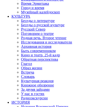
Время Эрмитажа
Город и время
Музейный калейдоскоп
КУЛЬТУРА
Беседы о литературе
Беседы о русской культуре
Русский Север
Поговорим о театре
Родная речь. Второе чтение
Исследования и исследователи
Архивная история
Быть современником
Кино и театр. 25-й кадр
Обратная перспектива
Глагол
Образ жизни
Встреча
Словарь
Культурная реакция
Книжное обозрение
За двумя зайцами
У нас в гостях
Радиоэкскурсии
ИСТОРИЯ
История Вселенской Церкви