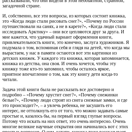
рассказывали, что они видели в этой необъятной, странной,
загадочной стране.
И, собственно, все эти вопросы, из которых состоит книжка,
это «Когда люди стали рисовать снег?», «Почему по России
путешествовали на санях, а не в карете?», «Когда люди стали
исследовать Арктику» – они все цепляются друг за друга. И
мне кажется, что удачный вариант оформления книги,
привлекательность книги, это конечно, заслуга художников. Я
подумала о том, вспоминая себя и глядя на детей, что когда мы
вырастаем, у нас в памяти остаются вот эти картинки из
детских книжек. У каждого эта книжка, которая запоминается,
книжка из детства, она своя. И очень хочется, чтобы эту
книжку тоже кто-то запомнил, чтобы осталось яркое,
приятное впечатление о том, как эту книгу дети когда-то
читали.
Задача этой книги была не рассказать все достоверно и
подробно – «Почему хрустит снег?», «Почему снежинки
белые?», «Почему люди строят из снега снежные замки, и где
это происходит?», – а увлечь ребенка, не засушить его
интерес, не оттолкнуть его от того, что можно задавать самые
простые и, казалось бы, на первый взгляд глупые вопросы.
Потому что искать на них ответ, это очень интересно. Очень
многие великие научные открытия они начинались вот с этих
простых вопросов. О чем, кстати, книжка тоже рассказывает.