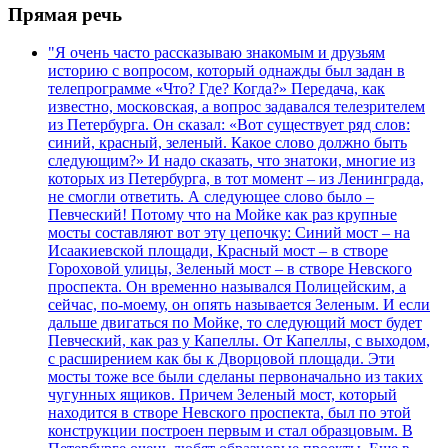
Прямая речь
"Я очень часто рассказываю знакомым и друзьям
историю с вопросом, который однажды был задан в
телепрограмме «Что? Где? Когда?» Передача, как
известно, московская, а вопрос задавался телезрителем
из Петербурга. Он сказал: «Вот существует ряд слов:
синий, красный, зеленый. Какое слово должно быть
следующим?» И надо сказать, что знатоки, многие из
которых из Петербурга, в тот момент – из Ленинграда,
не смогли ответить. А следующее слово было –
Певческий! Потому что на Мойке как раз крупные
мосты составляют вот эту цепочку: Синий мост – на
Исаакиевской площади, Красный мост – в створе
Гороховой улицы, Зеленый мост – в створе Невского
проспекта. Он временно назывался Полицейским, а
сейчас, по-моему, он опять называется Зеленым. И если
дальше двигаться по Мойке, то следующий мост будет
Певческий, как раз у Капеллы. От Капеллы, с выходом,
с расширением как бы к Дворцовой площади. Эти
мосты тоже все были сделаны первоначально из таких
чугунных ящиков. Причем Зеленый мост, который
находится в створе Невского проспекта, был по этой
конструкции построен первым и стал образцовым. В