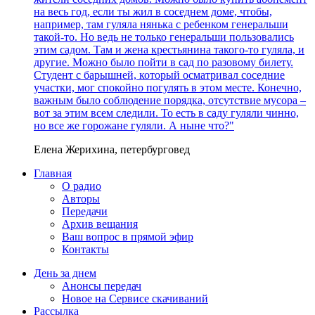
на весь год, если ты жил в соседнем доме, чтобы,
например, там гуляла нянька с ребенком генеральши
такой-то. Но ведь не только генеральши пользовались
этим садом. Там и жена крестьянина такого-то гуляла, и
другие. Можно было пойти в сад по разовому билету.
Студент с барышней, который осматривал соседние
участки, мог спокойно погулять в этом месте. Конечно,
важным было соблюдение порядка, отсутствие мусора –
вот за этим всем следили. То есть в саду гуляли чинно,
но все же горожане гуляли. А ныне что?"
Елена Жерихина, петербурговед
Главная
О радио
Авторы
Передачи
Архив вещания
Ваш вопрос в прямой эфир
Контакты
День за днем
Анонсы передач
Новое на Сервисе скачиваний
Рассылка