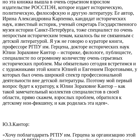
но эта книжка вышла в очень серьезном взрослом
издательстве РОССПЭН, которое издает историческую,
политическую, философскую и другую литературу. Ее автор,
Ирина Александровна Карпенко, кандидат исторических
наук, известный историк, ученый секретарь Государственного
музея истории Санкт-Петербурга, тоже специалист по очень
непростым историческим темам, казалось бы не связанным с
детской литературой. Я уж не говорю о кураторе книги,
профессоре РГПУ им. Герцена, докторе исторических наук
Юлии Зораховне Кантор – историке, филологе, публицисте,
специалисте по огромному количеству очень серьезных
исторических проблем. Мы обязательно сегодня встретимся и
с художниками этой книги Юлией и Евгением Поротовыми, у
которых был очень широкий спектр профессиональной
деятельности вне детской литературы. Поэтому мой первый
вопрос будет к куратору, к Юлии Зораховне Кантор – как
такой замечательный коллектив специалистов в своей
области, прямо скажем, взрослых проблем, обратился к
детскому нон-фикшену, и как родилась эта идея».
Ю.З.Кантор:
«Хочу поблагодарить РГПУ им. Герцена за организацию этой