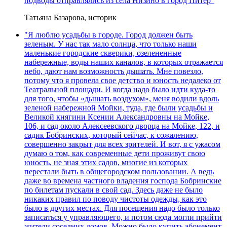
подводы отправлялись из села Низино в город Питер"
Татьяна Базарова, историк
"Я люблю усадьбы в городе. Город должен быть
зеленым. У нас так мало солнца, что только наши
маленькие городские скверики, озелененные
набережные, воды наших каналов, в которых отражается
небо, дают нам возможность дышать. Мне повезло,
потому что я провела свое детство и юность недалеко от
Театральной площади. И когда надо было идти куда-то
для того, чтобы «дышать воздухом», меня водили вдоль
зеленой набережной Мойки, туда, где были усадьбы и
Великой княгини Ксении Александровны на Мойке,
106, и сад около Алексеевского дворца на Мойке, 122, и
садик Бобринских, который сейчас, к сожалению,
совершенно закрыт для всех зрителей. И вот, я с ужасом
думаю о том, как современные дети проживут свою
юность, не зная этих садов, многие из которых
перестали быть в общегородском пользовании. А ведь
даже во времена частного владения господа Бобринские
по билетам пускали в свой сад. Здесь даже не было
никаких правил по поводу чистоты одежды, как это
было в других местах. Для посещения надо было только
записаться у управляющего, и потом сюда могли прийти
жители соседних домов. Можно было купить абонемент