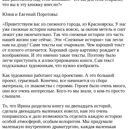
что вы в эту книжку внесли?»
Юлия и Евгений Поротовы:
«Приветствуем вас из снежного города, из Красноярска. У нас
уже снежные истории начались вовсю, за окном метель и снег
лежит уже окончательно. Так что снежные истории это часть
нашей жизни уже сейчас. Эти «Снежные истории» так легли
нам на душу! Сами тексты нас очаровали. Чем хороший текст
от плохого отличается. Хороший сразу картинку рождает в
воображении. И это именно такие тексты. Поэтому было
легче приступить к иллюстрированию книги. Сам текст
подсказывал художникам, что нужно изобразить.
Как художники работают над проектами. А это большой
проект, серьезный. Конечно, все начинается со сбора
материала, со знакомства с героями. Героев было очень много,
они все очень интересные. Кого-то мы знали, о ком-то просто
слышали.
То, что Ирина разделила книгу на двенадцать историй,
сделала двенадцать маленьких новелл, нам это очень
понравилось и дало возможность отделить каждую историю
особой атмосферой, особым колоритом. Мы придумали
маленькую внутреннюю драматургию, каждая маленькая