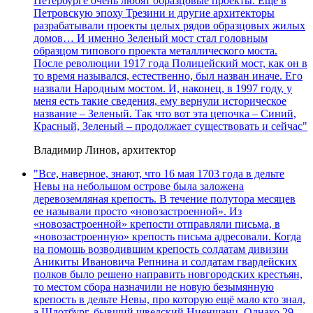
Петербурге очень любят образцовые проекты. Еще в
Петровскую эпоху Трезини и другие архитекторы
разрабатывали проекты целых рядов образцовых жилых
домов… И именно Зеленый мост стал головным
образцом типового проекта металлического моста.
После революции 1917 года Полицейский мост, как он в
то время назывался, естественно, был назван иначе. Его
назвали Народным мостом. И, наконец, в 1997 году, у
меня есть такие сведения, ему вернули историческое
название – Зеленый. Так что вот эта цепочка – Синий,
Красный, Зеленый – продолжает существовать и сейчас"
Владимир Линов, архитектор
"Все, наверное, знают, что 16 мая 1703 года в дельте
Невы на небольшом острове была заложена
деревоземляная крепость. В течение полутора месяцев
ее называли просто «новозастроенной». Из
«новозастроенной» крепости отправляли письма, в
«новозастроенную» крепость письма адресовали. Когда
на помощь возводившим крепость солдатам дивизии
Аникиты Ивановича Репнина и солдатам гвардейских
полков было решено направить новгородских крестьян,
то местом сбора назначили не новую безымянную
крепость в дельте Невы, про которую ещё мало кто знал,
а Шлотбург, бывший шведский Ниеншанц. Однако 29