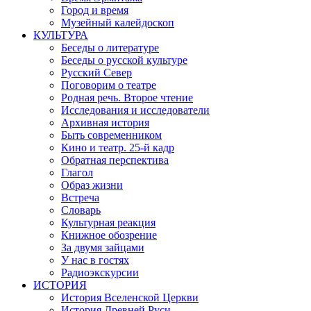
Город и время
Музейный калейдоскоп
КУЛЬТУРА
Беседы о литературе
Беседы о русской культуре
Русский Север
Поговорим о театре
Родная речь. Второе чтение
Исследования и исследователи
Архивная история
Быть современником
Кино и театр. 25-й кадр
Обратная перспектива
Глагол
Образ жизни
Встреча
Словарь
Культурная реакция
Книжное обозрение
За двумя зайцами
У нас в гостях
Радиоэкскурсии
ИСТОРИЯ
История Вселенской Церкви
История Древней Руси