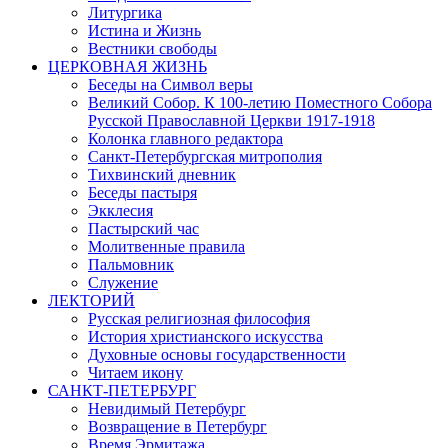
Литургика
Истина и Жизнь
Вестники свободы
ЦЕРКОВНАЯ ЖИЗНЬ
Беседы на Символ веры
Великий Собор. К 100-летию Поместного Собора
Русской Православной Церкви 1917-1918
Колонка главного редактора
Санкт-Петербургская митрополия
Тихвинский дневник
Беседы пастыря
Экклесия
Пастырский час
Молитвенные правила
Пальмовник
Служение
ЛЕКТОРИЙ
Русская религиозная философия
История христианского искусства
Духовные основы государственности
Читаем икону
САНКТ-ПЕТЕРБУРГ
Невидимый Петербург
Возвращение в Петербург
Время Эрмитажа