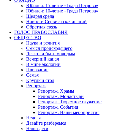
О РАДИО
Юбилеи: 15-летие «Града Петрова»
Юбилеи: 10-летие «Града Петрова»
Щедрая среда
Новости Сервиса скачиваний
Обратная связь
ГОЛОС ПРАВОСЛАВИЯ
ОБЩЕСТВО
Наука и религия
Смысл происходящего
Легко ли быть молодым
Вечерний канал
В мире экологии
Призвание
Семья
Круглый стол
Репортаж
Репортаж. Храмы
Репортаж. Монастыри
Репортаж. Тюремное служение
Репортаж. События
Репортаж. Наши мероприятия
Неделя
Давайте разберемся
Наши дети