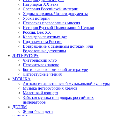
Патриархи XX века
Сословия Российской империи
Ходим в архивы. Читаем документы
Уроки истории
Псковская православная миссия
История Русской Православной Церкви
Россия. Век ХХ
Календарь памятных дат
Под знаменем России
Возвращение к семейным истокам, или
Родословные детективы
ЛИТЕРАТУРА
Читательский клуб
Перечитывая заново
Бог и человек в мировой литературе
Литературные чтения
МУЗЫКА
Антология христианской музыкальной культуры
Музыка петербургских храмов
Маленький концерт
Забытая музыка при дворах российских
императоров
ДЕТЯМ
Жили-были дети