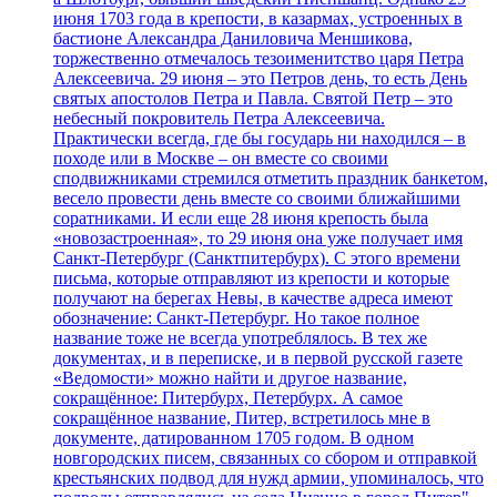
июня 1703 года в крепости, в казармах, устроенных в
бастионе Александра Даниловича Меншикова,
торжественно отмечалось тезоименитство царя Петра
Алексеевича. 29 июня – это Петров день, то есть День
святых апостолов Петра и Павла. Святой Петр – это
небесный покровитель Петра Алексеевича.
Практически всегда, где бы государь ни находился – в
походе или в Москве – он вместе со своими
сподвижниками стремился отметить праздник банкетом,
весело провести день вместе со своими ближайшими
соратниками. И если еще 28 июня крепость была
«новозастроенная», то 29 июня она уже получает имя
Санкт-Петербург (Санктпитербурх). С этого времени
письма, которые отправляют из крепости и которые
получают на берегах Невы, в качестве адреса имеют
обозначение: Санкт-Петербург. Но такое полное
название тоже не всегда употреблялось. В тех же
документах, и в переписке, и в первой русской газете
«Ведомости» можно найти и другое название,
сокращённое: Питербурх, Петербурх. А самое
сокращённое название, Питер, встретилось мне в
документе, датированном 1705 годом. В одном
новгородских писем, связанных со сбором и отправкой
крестьянских подвод для нужд армии, упоминалось, что