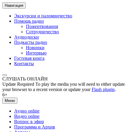
Навигация
Экскурсии и паломничество
Помощь радио
Пожертвования
Сотрудничество
Аудиодиски
Подкасты радио
Новинки
Интервью
Гостевая книга
Контакты
СЛУШАТЬ ОНЛАЙН
Update Required
To play the media you will need to either update
your browser to a recent version or update your
Flash plugin
.
6+
Меню
Аудио online
Видео online
Вопрос в эфир
Программа и Архив