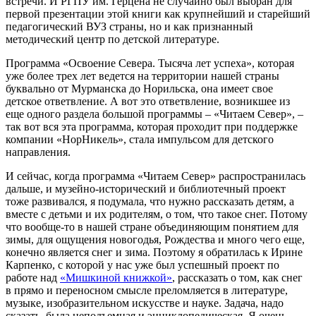
встречи. И РГПУ им. Герцена не случайно был выбран для
первой презентации этой книги как крупнейший и старейший
педагогический ВУЗ страны, но и как признанный
методический центр по детской литературе.
Программа «Освоение Севера. Тысяча лет успеха», которая
уже более трех лет ведется на территории нашей страны
буквально от Мурманска до Норильска, она имеет свое
детское ответвление. А вот это ответвление, возникшее из
еще одного раздела большой программы – «Читаем Север», –
так вот вся эта программа, которая проходит при поддержке
компании «НорНикель», стала импульсом для детского
направления.
И сейчас, когда программа «Читаем Север» распространилась
дальше, и музейно-исторический и библиотечный проект
тоже развивался, я подумала, что нужно рассказать детям, а
вместе с детьми и их родителям, о том, что такое снег. Потому
что вообще-то в нашей стране объединяющим понятием для
зимы, для ощущения новогодья, Рождества и много чего еще,
конечно является снег и зима. Поэтому я обратилась к Ирине
Карпенко, с которой у нас уже был успешный проект по
работе над
«Мишкиной книжкой»
, рассказать о том, как снег
в прямо и переносном смысле преломляется в литературе,
музыке, изобразительном искусстве и науке. Задача, надо
сказать, была неподъемная и энциклопедическая. Я очень