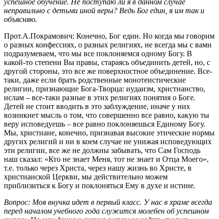
успешное обучение. Не поступаю ли я в данном случае
неправильно с детьми иной веры? Ведь Бог един, я им так и
объясняю.
Прот.А.Покрамович: Конечно, Бог един. Но когда мы говорим
о разных конфессиях, о разных религиях, не всегда мы с вами
подразумеваем, что мы все поклоняемся одному Богу. В
какой-то степени Вы правы, стараясь объединить детей, но, с
другой стороны, это все же поверхностное объединение. Все-
таки, даже если брать родственные монотеистические
религии, признающие Бога-Творца: иудаизм, христианство,
ислам – все-таки разные в этих религиях понятия о Боге.
Детей не стоит вводить в это заблуждение, иначе у них
возникнет мысль о том, что совершенно все равно, какую ты
веру исповедуешь – все равно поклоняешься Единому Богу.
Мы, христиане, конечно, признавая высокие этические нормы
других религий и ни в коем случае не унижая исповедующих
эти религии, все же не должны забывать, что Сам Господь
наш сказал: «Кто не знает Меня, тот не знает и Отца Моего»,
т.е. только через Христа, через нашу жизнь во Христе, в
христианской Церкви, мы действительно можем
приблизиться к Богу и поклоняться Ему в духе и истине.
Вопрос: Моя внучка идет в первый класс. У нас в храме всегда
перед началом учебного года служится молебен об успешном