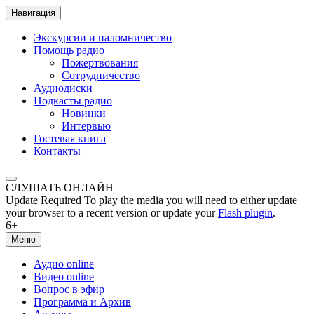
Навигация
Экскурсии и паломничество
Помощь радио
Пожертвования
Сотрудничество
Аудиодиски
Подкасты радио
Новинки
Интервью
Гостевая книга
Контакты
СЛУШАТЬ ОНЛАЙН
Update Required
To play the media you will need to either update
your browser to a recent version or update your
Flash plugin
.
6+
Меню
Аудио online
Видео online
Вопрос в эфир
Программа и Архив