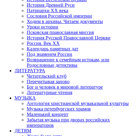
История Древней Руси
Патриархи XX века
Сословия Российской империи
Ходим в архивы. Читаем документы
Уроки истории
Псковская православная миссия
История Русской Православной Церкви
Россия. Век ХХ
Календарь памятных дат
Под знаменем России
Возвращение к семейным истокам, или
Родословные детективы
ЛИТЕРАТУРА
Читательский клуб
Перечитывая заново
Бог и человек в мировой литературе
Литературные чтения
МУЗЫКА
Антология христианской музыкальной культуры
Музыка петербургских храмов
Маленький концерт
Забытая музыка при дворах российских
императоров
ДЕТЯМ