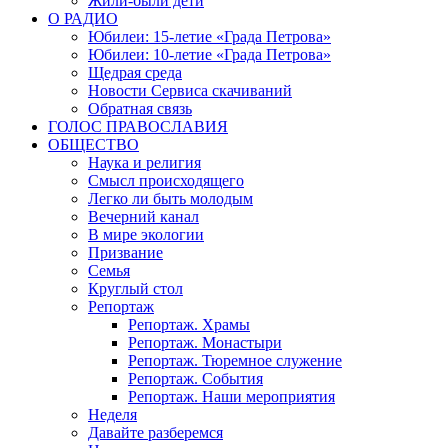
Жили-были дети
О РАДИО
Юбилеи: 15-летие «Града Петрова»
Юбилеи: 10-летие «Града Петрова»
Щедрая среда
Новости Сервиса скачиваний
Обратная связь
ГОЛОС ПРАВОСЛАВИЯ
ОБЩЕСТВО
Наука и религия
Смысл происходящего
Легко ли быть молодым
Вечерний канал
В мире экологии
Призвание
Семья
Круглый стол
Репортаж
Репортаж. Храмы
Репортаж. Монастыри
Репортаж. Тюремное служение
Репортаж. События
Репортаж. Наши мероприятия
Неделя
Давайте разберемся