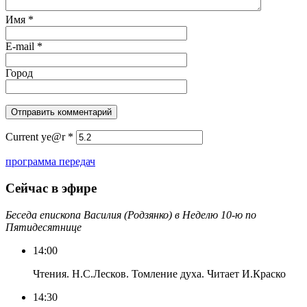
Имя
*
E-mail
*
Город
Current ye@r
*
программа передач
Сейчас в эфире
Беседа епископа Василия (Родзянко) в Неделю 10-ю по
Пятидесятнице
14:00
Чтения. Н.С.Лесков. Томление духа. Читает И.Краско
14:30