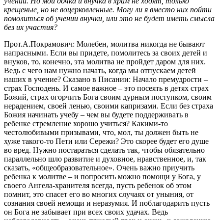
учении. Но мои дочка и внучка в храм не ходят, только
крещеные, но не воцерковленные. Могу ли я вместо них пойти
помолиться об учении внучки, или это не будет иметь смысла
без их участия?
Прот.А.Покрамович: Молебен, молитва никогда не бывают
напрасными. Если вы придете, помолитесь за своих детей и
внуков, то, конечно, эта молитва не пройдет даром для них.
Ведь с чего нам нужно начать, когда мы отпускаем детей
наших в учение? Сказано в Писании: Начало премудрости –
страх Господень. И самое важное – это посеять в детях страх
Божий, страх огорчить Бога своим дурным поступком, своим
нерадением, своей ленью, своими капризами. Если без страха
Божия начинать учебу – чем вы будете поддерживать в
ребенке стремление хорошо учиться? Какими-то
честолюбивыми призывами, что, мол, ты должен быть не
хуже такого-то Пети или Сережи? Это скорее будет его душе
во вред. Нужно постараться сделать так, чтобы обязательно
параллельно шло развитие и духовное, нравственное, и, так
сказать, «общеобразовательное». Очень важно приучить
ребенка к молитве – и попросить можно помощи у Бога, у
своего Ангела-хранителя всегда, пусть ребенок об этом
помнит, это спасет его во многих случаях от уныния, от
сознания своей немощи и неразумия. И поблагодарить пусть
он Бога не забывает при всех своих удачах. Ведь