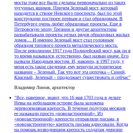
мосты тоже все были сделаны первоначально из таких
чугунных ящиков. Причем Зеленый мост, который
находится в створе Невского проспекта, был по этой
конструкции построен первым и стал образцовым. В
Петербурге очень любят образцовые проекты. Еще в
Петровскую эпоху Трезини и другие архитекторы
разрабатывали проекты целых рядов образцовых жилых
домов… И именно Зеленый мост стал головным
образцом типового проекта металлического моста.
После революции 1917 года Полицейский мост, как он в
то время назывался, естественно, был назван иначе. Его
назвали Народным мостом. И, наконец, в 1997 году, у
меня есть такие сведения, ему вернули историческое
название – Зеленый. Так что вот эта цепочка – Синий,
Красный, Зеленый – продолжает существовать и сейчас"
Владимир Линов, архитектор
"Все, наверное, знают, что 16 мая 1703 года в дельте
Невы на небольшом острове была заложена
деревоземляная крепость. В течение полутора месяцев
ее называли просто «новозастроенной». Из
«новозастроенной» крепости отправляли письма, в
«новозастроенную» крепость письма адресовали. Когда
на помощь возводившим крепость солдатам дивизии