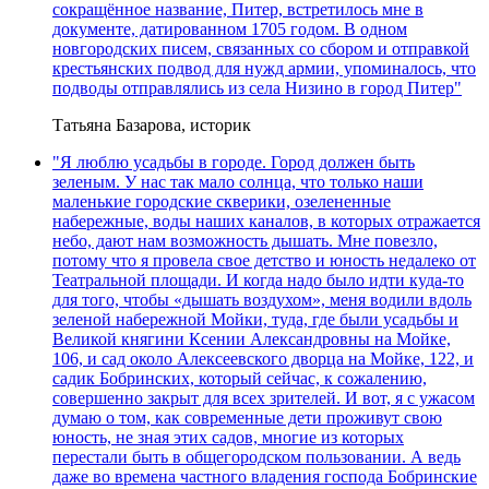
сокращённое название, Питер, встретилось мне в
документе, датированном 1705 годом. В одном
новгородских писем, связанных со сбором и отправкой
крестьянских подвод для нужд армии, упоминалось, что
подводы отправлялись из села Низино в город Питер"
Татьяна Базарова, историк
"Я люблю усадьбы в городе. Город должен быть
зеленым. У нас так мало солнца, что только наши
маленькие городские скверики, озелененные
набережные, воды наших каналов, в которых отражается
небо, дают нам возможность дышать. Мне повезло,
потому что я провела свое детство и юность недалеко от
Театральной площади. И когда надо было идти куда-то
для того, чтобы «дышать воздухом», меня водили вдоль
зеленой набережной Мойки, туда, где были усадьбы и
Великой княгини Ксении Александровны на Мойке,
106, и сад около Алексеевского дворца на Мойке, 122, и
садик Бобринских, который сейчас, к сожалению,
совершенно закрыт для всех зрителей. И вот, я с ужасом
думаю о том, как современные дети проживут свою
юность, не зная этих садов, многие из которых
перестали быть в общегородском пользовании. А ведь
даже во времена частного владения господа Бобринские