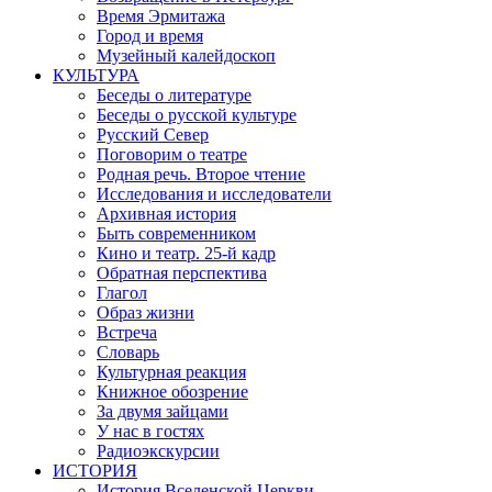
Время Эрмитажа
Город и время
Музейный калейдоскоп
КУЛЬТУРА
Беседы о литературе
Беседы о русской культуре
Русский Север
Поговорим о театре
Родная речь. Второе чтение
Исследования и исследователи
Архивная история
Быть современником
Кино и театр. 25-й кадр
Обратная перспектива
Глагол
Образ жизни
Встреча
Словарь
Культурная реакция
Книжное обозрение
За двумя зайцами
У нас в гостях
Радиоэкскурсии
ИСТОРИЯ
История Вселенской Церкви