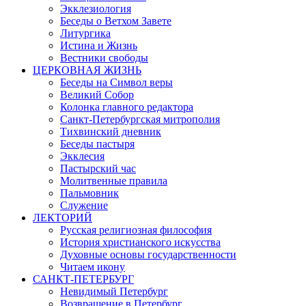
Экклезиология
Беседы о Ветхом Завете
Литургика
Истина и Жизнь
Вестники свободы
ЦЕРКОВНАЯ ЖИЗНЬ
Беседы на Символ веры
Великий Собор
Колонка главного редактора
Санкт-Петербургская митрополия
Тихвинский дневник
Беседы пастыря
Экклесия
Пастырский час
Молитвенные правила
Пальмовник
Служение
ЛЕКТОРИЙ
Русская религиозная философия
История христианского искусства
Духовные основы государственности
Читаем икону
САНКТ-ПЕТЕРБУРГ
Невидимый Петербург
Возвращение в Петербург