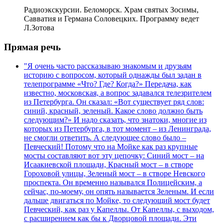
Радиоэкскурсии. Беломорск. Храм святых Зосимы,
Савватия и Германа Соловецких. Программу ведет
Л.Зотова
Прямая речь
"Я очень часто рассказываю знакомым и друзьям
историю с вопросом, который однажды был задан в
телепрограмме «Что? Где? Когда?» Передача, как
известно, московская, а вопрос задавался телезрителем
из Петербурга. Он сказал: «Вот существует ряд слов:
синий, красный, зеленый. Какое слово должно быть
следующим?» И надо сказать, что знатоки, многие из
которых из Петербурга, в тот момент – из Ленинграда,
не смогли ответить. А следующее слово было –
Певческий! Потому что на Мойке как раз крупные
мосты составляют вот эту цепочку: Синий мост – на
Исаакиевской площади, Красный мост – в створе
Гороховой улицы, Зеленый мост – в створе Невского
проспекта. Он временно назывался Полицейским, а
сейчас, по-моему, он опять называется Зеленым. И если
дальше двигаться по Мойке, то следующий мост будет
Певческий, как раз у Капеллы. От Капеллы, с выходом,
с расширением как бы к Дворцовой площади. Эти