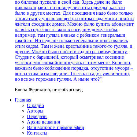
по билетам пускали в свой сад. Здесь даже не было
никаких правил по поводу чистоты одежды, как это
было в других местах. Для посещения надо было только
записаться у управляющего, и потом сюда могли прийти
жители соседних домов. Можно было купить абонемент
на весь год, если ты жил в соседнем доме, чтобы,
например, там гуляла нянька с ребенком генеральши
такой-то. Но ведь не только генеральши пользовались
этим садом. Там и жена крестьянина такого-то гуляла, и
другие. Можно было пойти в сад по разовому билету.
Студент с барышней, который осматривал соседние
участки, мог спокойно погулять в этом месте. Конечно,
важным было соблюдение порядка, отсутствие мусора –
вот за этим всем следили. То есть в саду гуляли чинно,
но все же горожане гуляли. А ныне что?"
Елена Жерихина, петербурговед
Главная
О радио
Авторы
Передачи
Архив вещания
Ваш вопрос в прямой эфир
Контакты