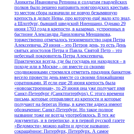
Аникиты Ивановича Репнина и солдатам гвардейских
полков было решено направить новгородских крестьян,
то местом сбора назначили не новую безымянную
крепость в дельте Невы, про которую ещё мало кто знал,
а Шлотбург, бывший шведский Ниеншанц. Однако 29
июня 1703 года в крепости, в казармах, устроенных в
бастионе Александра Даниловича Меншикова,
торжественно отмечалось тезоименитство царя Петра
Алексеевича. 29 июня – это Петров день, то есть День
святых апостолов Петра и Павла. Святой Петр – это
небесный покровитель Петра Алексеевича.
Практически всегда, где бы государь ни находился – в
походе или в Москве – он вместе со своими
сподвижниками стремился отметить праздник банкетом,
весело провести день вместе со своими ближайшими
соратниками. И если еще 28 июня крепость была
«новозастроенная», то 29 июня она уже получает имя
Санкт-Петербург (Санктпитербурх). С этого времени
письма, которые отправляют из крепости и которые
получают на берегах Невы, в качестве адреса имеют
обозначение: Санкт-Петербург. Но такое полное
название тоже не всегда употреблялось. В тех же
документах, и в переписке, и в первой русской газете
«Ведомости» можно найти и другое название,
сокращённое: Питербурх, Петербурх. А самое