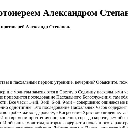
ротоиереем Александром Степа
 протоиерей Александр Степанов.
итвы в пасхальный период: утренние, вечерние? Объясните, пож
ерние молитвы заменяются в Светлую Седмицу пасхальными часа
де приводится последование Пасхального Богослужения, там обяз
сти. Все часы: 1-ый, 3-ий, 6-ой, 9-ый – совершенно одинаковы
ршенно однотипны. Это последование Пасхальных Часов содержит
м во гробех живот даровав», «Восресение Христово видевше…» т
И по времени прочтения оно, конечно, гораздо короче, чем обыч
я. И обычные молитвы, которые содержат и покаянного характера
этого великого события. Действительно, Пасха – это главный п