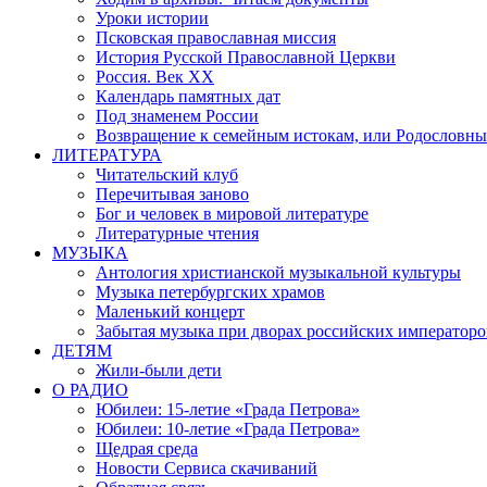
Уроки истории
Псковская православная миссия
История Русской Православной Церкви
Россия. Век ХХ
Календарь памятных дат
Под знаменем России
Возвращение к семейным истокам, или Родословны
ЛИТЕРАТУРА
Читательский клуб
Перечитывая заново
Бог и человек в мировой литературе
Литературные чтения
МУЗЫКА
Антология христианской музыкальной культуры
Музыка петербургских храмов
Маленький концерт
Забытая музыка при дворах российских императоро
ДЕТЯМ
Жили-были дети
О РАДИО
Юбилеи: 15-летие «Града Петрова»
Юбилеи: 10-летие «Града Петрова»
Щедрая среда
Новости Сервиса скачиваний