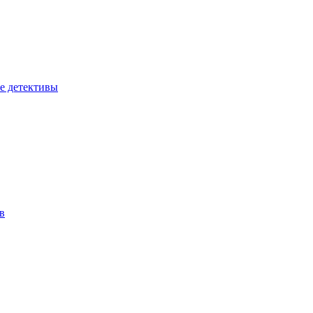
е детективы
в