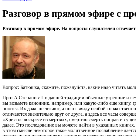
Разговор в прямом эфире с п
Разговор в прямом эфире. На вопросы слушателей отвечает
Вопрос: Батюшка, скажите, пожалуйста, какие надо читать мол
Прот.А.Степанов: По давней традиции обычные утренние и веч
вы возьмете канонник, например, или какую-либо еще книгу, г
поются. Их даже не читают, а поют ввиду особой торжественно
отличаются значительно друг от друга, а здесь все часы сове
«Христос воскресе из мертвых, смертию смерть поправ и сущи
далее. Это последование вы можете найти в указанных книгах. 
в этом смысле некоторое такое молитвенное послабление даетс
пасхальными песнопениями, которые выражают нашу радость от 