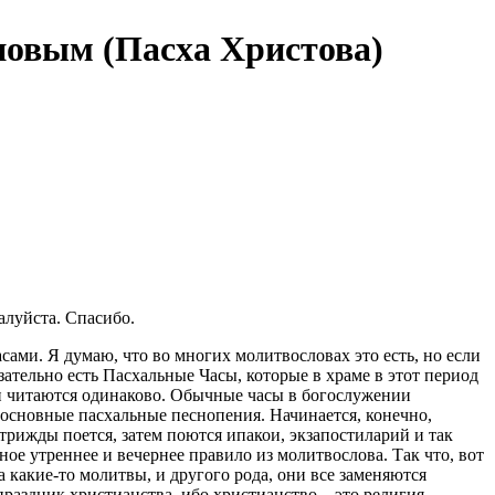
новым (Пасха Христова)
алуйста. Спасибо.
ми. Я думаю, что во многих молитвословах это есть, но если
ательно есть Пасхальные Часы, которые в храме в этот период
е и читаются одинаково. Обычные часы в богослужении
 основные пасхальные песнопения. Начинается, конечно,
рижды поется, затем поются ипакои, экзапостиларий и так
ное утреннее и вечернее правило из молитвослова. Так что, вот
 какие-то молитвы, и другого рода, они все заменяются
раздник христианства, ибо христианство – это религия,