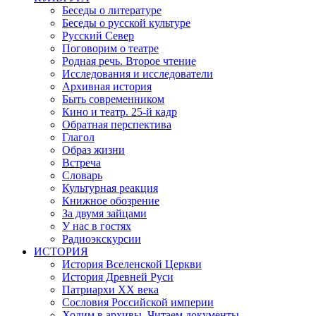
Беседы о литературе
Беседы о русской культуре
Русский Север
Поговорим о театре
Родная речь. Второе чтение
Исследования и исследователи
Архивная история
Быть современником
Кино и театр. 25-й кадр
Обратная перспектива
Глагол
Образ жизни
Встреча
Словарь
Культурная реакция
Книжное обозрение
За двумя зайцами
У нас в гостях
Радиоэкскурсии
ИСТОРИЯ
История Вселенской Церкви
История Древней Руси
Патриархи XX века
Сословия Российской империи
Ходим в архивы. Читаем документы