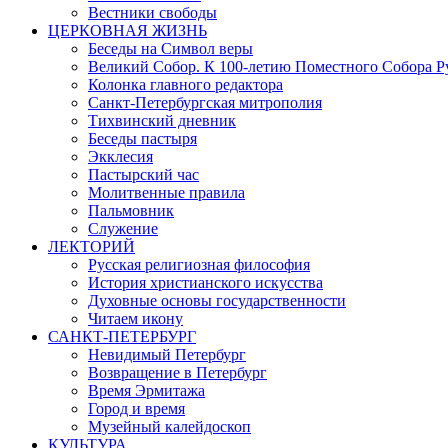
Вестники свободы
ЦЕРКОВНАЯ ЖИЗНЬ
Беседы на Символ веры
Великий Собор. К 100-летию Поместного Собора Р
Колонка главного редактора
Санкт-Петербургская митрополия
Тихвинский дневник
Беседы пастыря
Экклесия
Пастырский час
Молитвенные правила
Пальмовник
Служение
ЛЕКТОРИЙ
Русская религиозная философия
История христианского искусства
Духовные основы государственности
Читаем икону
САНКТ-ПЕТЕРБУРГ
Невидимый Петербург
Возвращение в Петербург
Время Эрмитажа
Город и время
Музейный калейдоскоп
КУЛЬТУРА