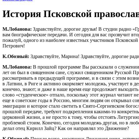
История Псковской православ
М.Лобанова:
Здравствуйте, дорогие друзья! В студии радио «
вам биографические передачи. И сегодня для вас прозвучит в
пожалуй, одного из наиболее известных участников Псковской
Петрович!
К.Обозный:
Здравствуйте, Марина! Здравствуйте, дорогие рад
М.Лобанова:
В прошлой программе Вы рассказали о служении 
лет он был в священном сане, служил священником Русской П
рассматривать в предыдущей программе, и в связи с этим воз
в Латвии, в Риге и активно окормляет молодежь, участвует в 
конечно, знают; и даже в наше время еще продолжает выходить
слово «студенческое» отпало, поскольку этот журнал читают н
еще в советские годы в Россию, многим людям он открывал со
эмиграции и которое стало светить в Свято-Сергиевском богос
прошлой передаче, требуют подкрепления какими-то конкретны
церковной жизни, а не просто к тому, чтобы отстоять Литургию
проблемой стоим. Конечно, сегодня молодежь другая, но в люб
делал отец Кирилл Зайц? Как он направлял это Движение?
К.Обозный:
Прежде всего, участники Движения очень активно