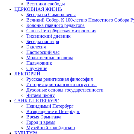
Вестники свободы
ЦЕРКОВНАЯ ЖИЗНЬ
Беседы на Символ веры
Великий Собор. К 100-летию Поместного Собора Р
Колонка главного редактора
Санкт-Петербургская митрополия
Тихвинский дневник
Беседы пастыря
Экклесия
Пастырский час
Молитвенные правила
Пальмовник
Служение
ЛЕКТОРИЙ
Русская религиозная философия
История христианского искусства
Духовные основы государственности
Читаем икону
САНКТ-ПЕТЕРБУРГ
Невидимый Петербург
Возвращение в Петербург
Время Эрмитажа
Город и время
Музейный калейдоскоп
КУЛЬТУРА