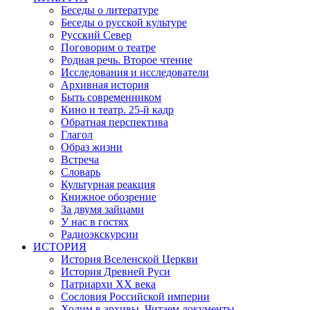
Беседы о литературе
Беседы о русской культуре
Русский Север
Поговорим о театре
Родная речь. Второе чтение
Исследования и исследователи
Архивная история
Быть современником
Кино и театр. 25-й кадр
Обратная перспектива
Глагол
Образ жизни
Встреча
Словарь
Культурная реакция
Книжное обозрение
За двумя зайцами
У нас в гостях
Радиоэкскурсии
ИСТОРИЯ
История Вселенской Церкви
История Древней Руси
Патриархи XX века
Сословия Российской империи
Ходим в архивы. Читаем документы