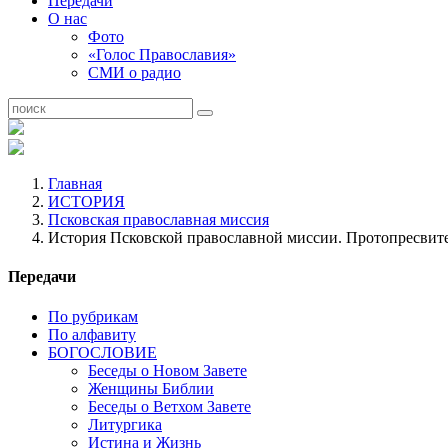
Передачи
О нас
Фото
«Голос Православия»
СМИ о радио
Главная
ИСТОРИЯ
Псковская православная миссия
История Псковской православной миссии. Протопресвите
Передачи
По рубрикам
По алфавиту
БОГОСЛОВИЕ
Беседы о Новом Завете
Женщины Библии
Беседы о Ветхом Завете
Литургика
Истина и Жизнь