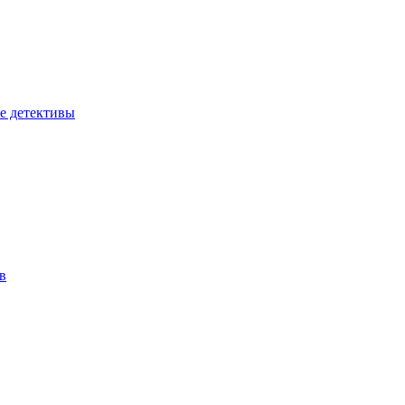
е детективы
в