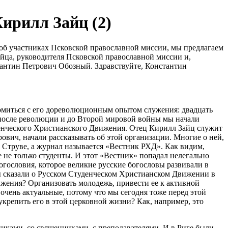
ирилл Зайц (2)
а об участниках Псковской православной миссии, мы предлагаем
айца, руководителя Псковской православной миссии и,
тантин Петрович Обозный. Здравствуйте, Константин
омиться с его дореволюционным опытом служения: двадцать
после революции и до Второй мировой войны мы начали
уденческого Христианского Движения. Отец Кирилл Зайц служит
ович, начали рассказывать об этой организации. Многие о ней,
а Струве, а журнал называется «Вестник РХД». Как видим,
 не только студенты. И этот «Вестник» попадал нелегально
гословия, которое великие русские богословы развивали в
Вы сказали о Русском Студенческом Христианском Движении в
жения? Организовать молодежь, привести ее к активной
 очень актуальные, потому что мы сегодня тоже перед этой
укрепить его в этой церковной жизни? Как, например, это
иками, со священниками, с преподавателями. И в Риге были