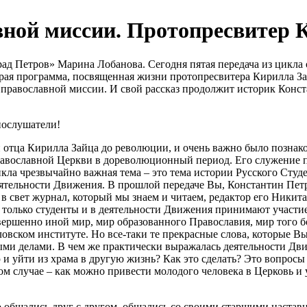
ной миссии. Протопресвитер К
Град Петров» Марина Лобанова. Сегодня пятая передача из цикл
торая программа, посвященная жизни протопресвитера Кирилла З
 православной миссии. И свой рассказ продолжит историк Конс
иослушатели!
отца Кирилла Зайца до революции, и очень важно было познак
равославной Церкви в дореволюционный период. Его служение 
никла чрезвычайно важная тема – это тема истории Русского Ст
деятельности Движения. В прошлой передаче Вы, Константин Петр
 в свет журнал, который мы знаем и читаем, редактор его Никит
е только студенты и в деятельности Движения принимают участие
вершенно иной мир, мир образованного Православия, мир того бо
ловском институте. Но все-таки те прекрасные слова, которые 
ми делами. В чем же практически выражалась деятельности Дви
 и уйти из храма в другую жизнь? Как это сделать? Это вопросы
ом случае – как можно привести молодого человека в Церковь и 
 общались друг с другом, общались со своими старшими наставн