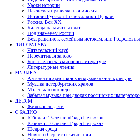
Уроки истории
Псковская православная миссия
История Русской Православной Церкви
Россия. Век ХХ
Календарь памятных дат
Под знаменем России
Возвращение к семейным истокам, или Родословны
ЛИТЕРАТУРА
Читательский клуб
Перечитывая заново
Бог и человек в мировой литературе
Литературные чтения
МУЗЫКА
Антология христианской музыкальной культуры
Музыка петербургских храмов
Маленький концерт
Забытая музыка при дворах российских императоро
ДЕТЯМ
Жили-были дети
О РАДИО
Юбилеи: 15-летие «Града Петрова»
Юбилеи: 10-летие «Града Петрова»
Щедрая среда
Новости Сервиса скачиваний