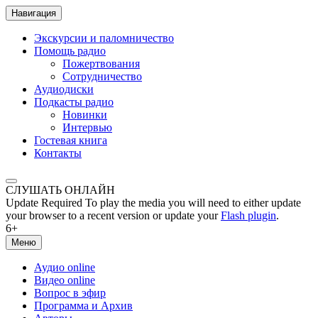
Навигация
Экскурсии и паломничество
Помощь радио
Пожертвования
Сотрудничество
Аудиодиски
Подкасты радио
Новинки
Интервью
Гостевая книга
Контакты
СЛУШАТЬ ОНЛАЙН
Update Required
To play the media you will need to either update
your browser to a recent version or update your
Flash plugin
.
6+
Меню
Аудио online
Видео online
Вопрос в эфир
Программа и Архив