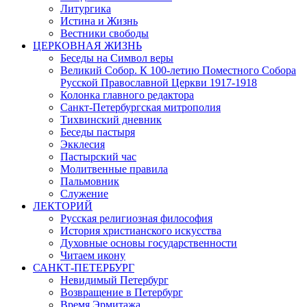
Литургика
Истина и Жизнь
Вестники свободы
ЦЕРКОВНАЯ ЖИЗНЬ
Беседы на Символ веры
Великий Собор. К 100-летию Поместного Собора
Русской Православной Церкви 1917-1918
Колонка главного редактора
Санкт-Петербургская митрополия
Тихвинский дневник
Беседы пастыря
Экклесия
Пастырский час
Молитвенные правила
Пальмовник
Служение
ЛЕКТОРИЙ
Русская религиозная философия
История христианского искусства
Духовные основы государственности
Читаем икону
САНКТ-ПЕТЕРБУРГ
Невидимый Петербург
Возвращение в Петербург
Время Эрмитажа