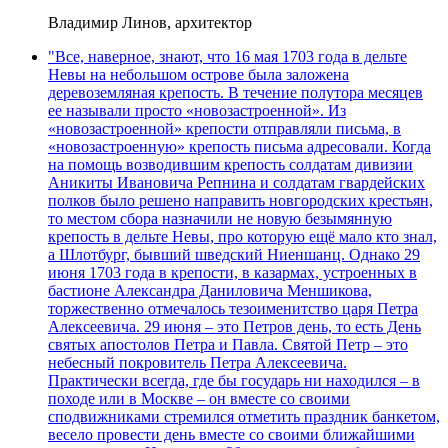
Владимир Линов, архитектор
"Все, наверное, знают, что 16 мая 1703 года в дельте
Невы на небольшом острове была заложена
деревоземляная крепость. В течение полутора месяцев
ее называли просто «новозастроенной». Из
«новозастроенной» крепости отправляли письма, в
«новозастроенную» крепость письма адресовали. Когда
на помощь возводившим крепость солдатам дивизии
Аникиты Ивановича Репнина и солдатам гвардейских
полков было решено направить новгородских крестьян,
то местом сбора назначили не новую безымянную
крепость в дельте Невы, про которую ещё мало кто знал,
а Шлотбург, бывший шведский Ниеншанц. Однако 29
июня 1703 года в крепости, в казармах, устроенных в
бастионе Александра Даниловича Меншикова,
торжественно отмечалось тезоименитство царя Петра
Алексеевича. 29 июня – это Петров день, то есть День
святых апостолов Петра и Павла. Святой Петр – это
небесный покровитель Петра Алексеевича.
Практически всегда, где бы государь ни находился – в
походе или в Москве – он вместе со своими
сподвижниками стремился отметить праздник банкетом,
весело провести день вместе со своими ближайшими