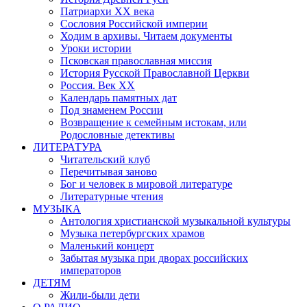
Патриархи XX века
Сословия Российской империи
Ходим в архивы. Читаем документы
Уроки истории
Псковская православная миссия
История Русской Православной Церкви
Россия. Век ХХ
Календарь памятных дат
Под знаменем России
Возвращение к семейным истокам, или
Родословные детективы
ЛИТЕРАТУРА
Читательский клуб
Перечитывая заново
Бог и человек в мировой литературе
Литературные чтения
МУЗЫКА
Антология христианской музыкальной культуры
Музыка петербургских храмов
Маленький концерт
Забытая музыка при дворах российских
императоров
ДЕТЯМ
Жили-были дети