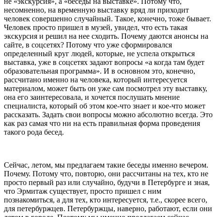
не «экскурсия», а «беседы на выставке». Потому что,
несомненно, на временную выставку вряд ли приходит
человек совершенно случайный. Такое, конечно, тоже бывает.
Человек просто пришел в музей, увидел, что есть такая
экскурсия и решил на нее сходить. Почему даются анонсы на
сайте, в соцсетях? Потому что уже сформировался
определенный круг людей, которые, не успела открыться
выставка, уже в соцсетях задают вопросы «а когда там будет
образовательная программа». И в основном это, конечно,
рассчитано именно на человека, который интересуется
материалом, может быть он уже сам посмотрел эту выставку,
она его заинтересовала, и хочется послушать мнение
специалиста, который об этом кое-что знает и кое-что может
рассказать. Задать свои вопросы можно абсолютно всегда. Это
как раз самая что ни на есть правильная форма проведения
такого рода бесед.
Сейчас, летом, мы предлагаем такие беседы именно вечером.
Почему. Потому что, повторю, они рассчитаны на тех, кто не
просто первый раз или случайно, будучи в Петербурге и зная,
что Эрмитаж существует, просто пришел с ним
познакомиться, а для тех, кто интересуется, т.е., скорее всего,
для петербуржцев. Петербуржцы, наверно, работают, если они