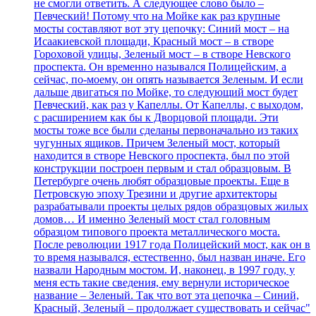
не смогли ответить. А следующее слово было –
Певческий! Потому что на Мойке как раз крупные
мосты составляют вот эту цепочку: Синий мост – на
Исаакиевской площади, Красный мост – в створе
Гороховой улицы, Зеленый мост – в створе Невского
проспекта. Он временно назывался Полицейским, а
сейчас, по-моему, он опять называется Зеленым. И если
дальше двигаться по Мойке, то следующий мост будет
Певческий, как раз у Капеллы. От Капеллы, с выходом,
с расширением как бы к Дворцовой площади. Эти
мосты тоже все были сделаны первоначально из таких
чугунных ящиков. Причем Зеленый мост, который
находится в створе Невского проспекта, был по этой
конструкции построен первым и стал образцовым. В
Петербурге очень любят образцовые проекты. Еще в
Петровскую эпоху Трезини и другие архитекторы
разрабатывали проекты целых рядов образцовых жилых
домов… И именно Зеленый мост стал головным
образцом типового проекта металлического моста.
После революции 1917 года Полицейский мост, как он в
то время назывался, естественно, был назван иначе. Его
назвали Народным мостом. И, наконец, в 1997 году, у
меня есть такие сведения, ему вернули историческое
название – Зеленый. Так что вот эта цепочка – Синий,
Красный, Зеленый – продолжает существовать и сейчас"