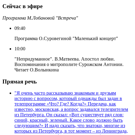
Сейчас в эфире
Программа М.Лобановой "Встреча"
09:40
Программа О.Суровегиной "Маленький концерт"
10:00
"Непридуманное". В.Матвеева. Апостол любви.
Воспоминания о митрополите Сурожском Антонии.
Читает О.Волынкина
Прямая речь
"Я очень часто рассказываю знакомым и друзьям
историю с вопросом, который однажды был задан в
телепрограмме «Что? Где? Когда?» Передача, как
известно, московская, а вопрос задавался телезрителем
из Петербурга. Он сказал: «Вот существует ряд слов:
синий, красный, зеленый. Какое слово должно быть
следующим?» И надо сказать, что знатоки, многие из
которых из Петербурга, в тот момент – из Ленинграда,