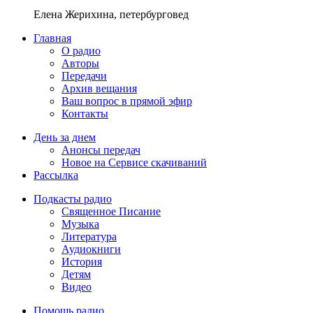
Елена Жерихина, петербурговед
Главная
О радио
Авторы
Передачи
Архив вещания
Ваш вопрос в прямой эфир
Контакты
День за днем
Анонсы передач
Новое на Сервисе скачиваний
Рассылка
Подкасты радио
Священное Писание
Музыка
Литература
Аудиокниги
История
Детям
Видео
Помощь радио