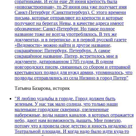
соратниками. И если еще 28 июня крепость была
«новозастроенная», то 29 июня она уже получает имя
Санкт-Петербург (Санктпитербурх). С этого времени
письма, которые отправляют из крепости и которые
получают на берегах Невы, в качестве адреса имеют
обозначение: Санкт-Петербург. Но такое полное
название тоже не всегда употреблялось. В тех же
документах, и в переписке, и в первой русской газете
«Ведомости» можно найти и другое название,
сокращённое: Питербурх, Петербурх. А самое
сокращённое название, Питер, встретилось мне в
документе, датированном 1705 годом. В одном
новгородских писем, связанных со сбором и отправкой
крестьянских подвод для нужд армии, упоминалось, что
подводы отправлялись из села Низино в город Питер"
Татьяна Базарова, историк
"Я люблю усадьбы в городе. Город должен быть
зеленым. У нас так мало солнца, что только наши
маленькие городские скверики, озелененные
набережные, воды наших каналов, в которых отражается
небо, дают нам возможность дышать. Мне повезло,
потому что я провела свое детство и юность недалеко от
Театральной площади. И когда надо было идти куда-то