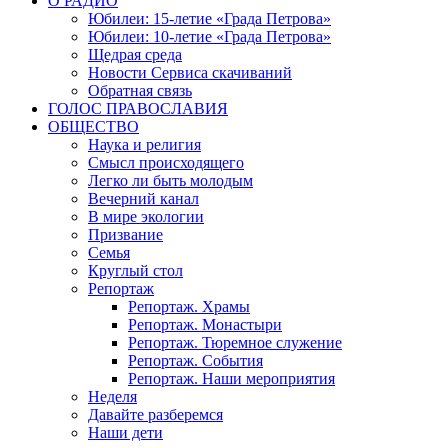
О РАДИО
Юбилеи: 15-летие «Града Петрова»
Юбилеи: 10-летие «Града Петрова»
Щедрая среда
Новости Сервиса скачиваний
Обратная связь
ГОЛОС ПРАВОСЛАВИЯ
ОБЩЕСТВО
Наука и религия
Смысл происходящего
Легко ли быть молодым
Вечерний канал
В мире экологии
Призвание
Семья
Круглый стол
Репортаж
Репортаж. Храмы
Репортаж. Монастыри
Репортаж. Тюремное служение
Репортаж. События
Репортаж. Наши мероприятия
Неделя
Давайте разберемся
Наши дети