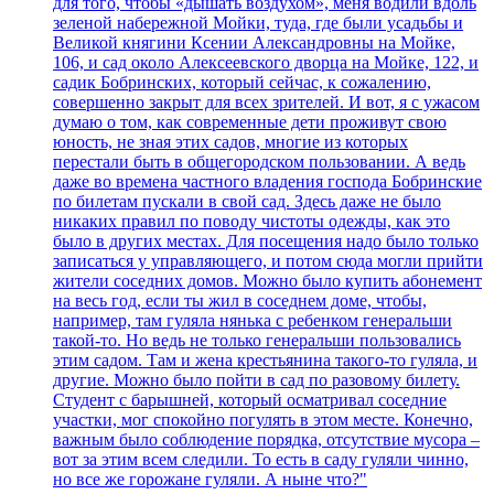
для того, чтобы «дышать воздухом», меня водили вдоль
зеленой набережной Мойки, туда, где были усадьбы и
Великой княгини Ксении Александровны на Мойке,
106, и сад около Алексеевского дворца на Мойке, 122, и
садик Бобринских, который сейчас, к сожалению,
совершенно закрыт для всех зрителей. И вот, я с ужасом
думаю о том, как современные дети проживут свою
юность, не зная этих садов, многие из которых
перестали быть в общегородском пользовании. А ведь
даже во времена частного владения господа Бобринские
по билетам пускали в свой сад. Здесь даже не было
никаких правил по поводу чистоты одежды, как это
было в других местах. Для посещения надо было только
записаться у управляющего, и потом сюда могли прийти
жители соседних домов. Можно было купить абонемент
на весь год, если ты жил в соседнем доме, чтобы,
например, там гуляла нянька с ребенком генеральши
такой-то. Но ведь не только генеральши пользовались
этим садом. Там и жена крестьянина такого-то гуляла, и
другие. Можно было пойти в сад по разовому билету.
Студент с барышней, который осматривал соседние
участки, мог спокойно погулять в этом месте. Конечно,
важным было соблюдение порядка, отсутствие мусора –
вот за этим всем следили. То есть в саду гуляли чинно,
но все же горожане гуляли. А ныне что?"