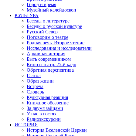
Город и время
Музейный калейдоскоп
КУЛЬТУРА
Беседы о литературе
Беседы о русской культуре
Русский Север
Поговорим о театре
Родная речь. Второе чтение
Исследования и исследователи
Архивная история
Быть современником
Кино и театр. 25-й кадр
Обратная перспектива
Глагол
Образ жизни
Встреча
Словарь
Культурная реакция
Книжное обозрение
За двумя зайцами
У нас в гостях
Радиоэкскурсии
ИСТОРИЯ
История Вселенской Церкви
История Древней Руси