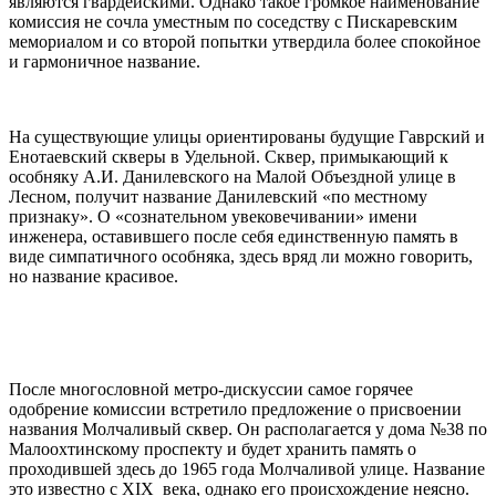
являются гвардейскими. Однако такое громкое наименование
комиссия не сочла уместным по соседству с Пискаревским
мемориалом и со второй попытки утвердила более спокойное
и гармоничное название.
На существующие улицы ориентированы будущие Гаврский и
Енотаевский скверы в Удельной. Сквер, примыкающий к
особняку А.И. Данилевского на Малой Объездной улице в
Лесном, получит название Данилевский «по местному
признаку». О «сознательном увековечивании» имени
инженера, оставившего после себя единственную память в
виде симпатичного особняка, здесь вряд ли можно говорить,
но название красивое.
После многословной метро-дискуссии самое горячее
одобрение комиссии встретило предложение о присвоении
названия Молчаливый сквер. Он располагается у дома №38 по
Малоохтинскому проспекту и будет хранить память о
проходившей здесь до 1965 года Молчаливой улице. Название
это известно с XIX века, однако его происхождение неясно.