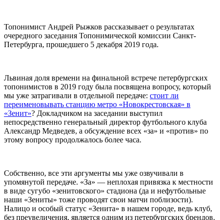
Топонимист Андрей Рыжков рассказывает о результатах
очередного заседания Топонимической комиссии Санкт-
Петербурга, прошедшего 5 декабря 2019 года.
Львиная доля времени на финальной встрече петербургских
топонимистов в 2019 году была посвящена вопросу, который
мы уже затрагивали в отдельной передаче:
стоит ли
переименовывать станцию метро «Новокрестовская» в
«Зенит»
? Докладчиком на заседании выступил
непосредственно генеральный директор футбольного клуба
Александр Медведев, а обсуждение всех «за» и «против» по
этому вопросу продолжалось более часа.
Собственно, все эти аргументы мы уже озвучивали в
упомянутой передаче. «За» — неплохая привязка к местности
в виде сугубо «зенитовского» стадиона (да и нефутбольные
наши «Зениты» тоже проводят свои матчи поблизости).
Налицо и особый статус «Зенита» в нашем городе, ведь клуб,
без преувеличения, является одним из петербургских брендов.