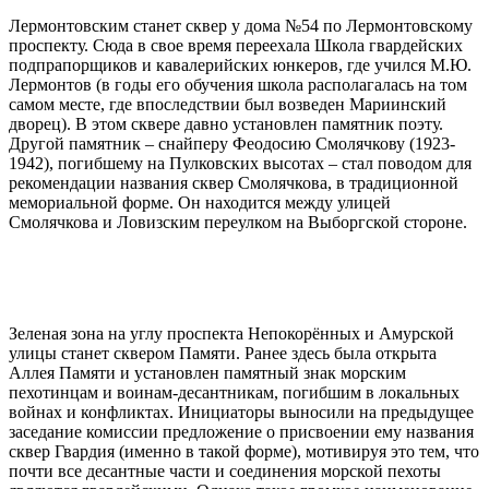
Лермонтовским станет сквер у дома №54 по Лермонтовскому
проспекту. Сюда в свое время переехала Школа гвардейских
подпрапорщиков и кавалерийских юнкеров, где учился М.Ю.
Лермонтов (в годы его обучения школа располагалась на том
самом месте, где впоследствии был возведен Мариинский
дворец). В этом сквере давно установлен памятник поэту.
Другой памятник – снайперу Феодосию Смолячкову (1923-
1942), погибшему на Пулковских высотах – стал поводом для
рекомендации названия сквер Смолячкова, в традиционной
мемориальной форме. Он находится между улицей
Смолячкова и Ловизским переулком на Выборгской стороне.
Зеленая зона на углу проспекта Непокорённых и Амурской
улицы станет сквером Памяти. Ранее здесь была открыта
Аллея Памяти и установлен памятный знак морским
пехотинцам и воинам-десантникам, погибшим в локальных
войнах и конфликтах. Инициаторы выносили на предыдущее
заседание комиссии предложение о присвоении ему названия
сквер Гвардия (именно в такой форме), мотивируя это тем, что
почти все десантные части и соединения морской пехоты