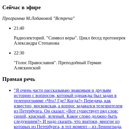
Сейчас в эфире
Программа М.Лобановой "Встреча"
21:40
Радиолекторий. "Символ веры". Цикл бесед протоиерея
Александра Степанова
22:30
"Голос Православия". Преподобный Герман
Аляскинский
Прямая речь
"Я очень часто рассказываю знакомым и друзьям
историю с вопросом, который однажды был задан в
телепрограмме «Что? Где? Когда?» Передача, как
известно, московская, а вопрос задавался телезрителем
из Петербурга. Он сказал: «Вот существует ряд слов:
синий, красный, зеленый. Какое слово должно быть
следующим?» И надо сказать, что знатоки, многие из
которых из Петербурга, в тот момент – из Ленинграда,