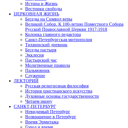
Истина и Жизнь
Вестники свободы
ЦЕРКОВНАЯ ЖИЗНЬ
Беседы на Символ веры
Великий Собор. К 100-летию Поместного Собора
Русской Православной Церкви 1917-1918
Колонка главного редактора
Санкт-Петербургская митрополия
Тихвинский дневник
Беседы пастыря
Экклесия
Пастырский час
Молитвенные правила
Пальмовник
Служение
ЛЕКТОРИЙ
Русская религиозная философия
История христианского искусства
Духовные основы государственности
Читаем икону
САНКТ-ПЕТЕРБУРГ
Невидимый Петербург
Возвращение в Петербург
Время Эрмитажа
Город и время