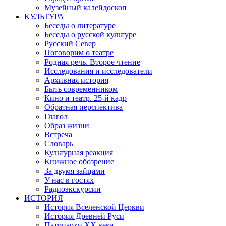
Музейный калейдоскоп
КУЛЬТУРА
Беседы о литературе
Беседы о русской культуре
Русский Север
Поговорим о театре
Родная речь. Второе чтение
Исследования и исследователи
Архивная история
Быть современником
Кино и театр. 25-й кадр
Обратная перспектива
Глагол
Образ жизни
Встреча
Словарь
Культурная реакция
Книжное обозрение
За двумя зайцами
У нас в гостях
Радиоэкскурсии
ИСТОРИЯ
История Вселенской Церкви
История Древней Руси
Патриархи XX века