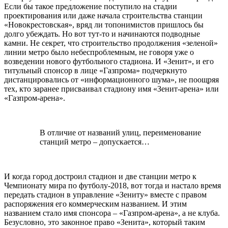
Если бы такое предложение поступило на стадии
проектирования или даже начала строительства станции
«Новокрестовская», вряд ли топонимистов пришлось бы
долго убеждать. Но вот тут-то и начинаются подводные
камни. Не секрет, что строительство продолжения «зеленой»
линии метро было небеспроблемным, не говоря уже о
возведении нового футбольного стадиона. И «Зенит», и его
титульный спонсор в лице «Газпрома» подчеркнуто
дистанцировались от «информационного шума», не поощряя
тех, кто заранее присваивал стадиону имя «Зенит-арена» или
«Газпром-арена».
В отличие от названий улиц, переименование
станций метро – допускается…
И когда город достроил стадион и две станции метро к
Чемпионату мира по футболу-2018, вот тогда и настало время
передать стадион в управление «Зениту» вместе с правом
распоряжения его коммерческим названием. И этим
названием стало имя спонсора – «Газпром-арена», а не клуба.
Безусловно, это законное право «Зенита», который таким