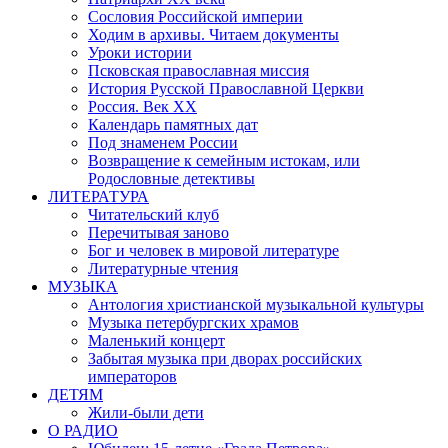
Сословия Российской империи
Ходим в архивы. Читаем документы
Уроки истории
Псковская православная миссия
История Русской Православной Церкви
Россия. Век ХХ
Календарь памятных дат
Под знаменем России
Возвращение к семейным истокам, или
Родословные детективы
ЛИТЕРАТУРА
Читательский клуб
Перечитывая заново
Бог и человек в мировой литературе
Литературные чтения
МУЗЫКА
Антология христианской музыкальной культуры
Музыка петербургских храмов
Маленький концерт
Забытая музыка при дворах российских
императоров
ДЕТЯМ
Жили-были дети
О РАДИО