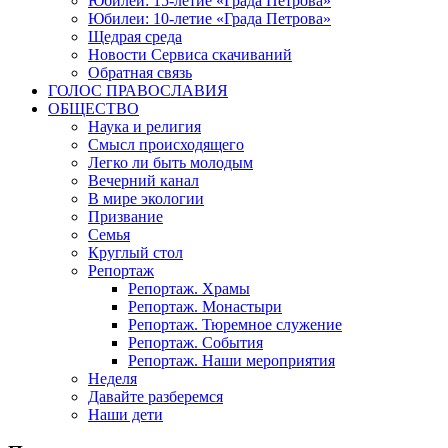
Юбилеи: 15-летие «Града Петрова»
Юбилеи: 10-летие «Града Петрова»
Щедрая среда
Новости Сервиса скачиваний
Обратная связь
ГОЛОС ПРАВОСЛАВИЯ
ОБЩЕСТВО
Наука и религия
Смысл происходящего
Легко ли быть молодым
Вечерний канал
В мире экологии
Призвание
Семья
Круглый стол
Репортаж
Репортаж. Храмы
Репортаж. Монастыри
Репортаж. Тюремное служение
Репортаж. События
Репортаж. Наши мероприятия
Неделя
Давайте разберемся
Наши дети