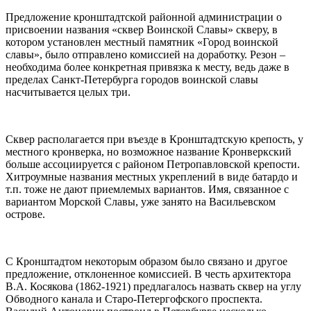
Предложение кронштадтской районной администрации о
присвоении названия «сквер Воинской Славы» скверу, в
котором установлен местный памятник «Город воинской
славы», было отправлено комиссией на доработку. Резон –
необходима более конкретная привязка к месту, ведь даже в
пределах Санкт-Петербурга городов воинской славы
насчитывается целых три.
Сквер располагается при въезде в Кронштадтскую крепость, у
местного кронверка, но возможное название Кронверкский
больше ассоциируется с районом Петропавловской крепости.
Хитроумные названия местных укреплений в виде батардо и
т.п. тоже не дают приемлемых вариантов. Имя, связанное с
вариантом Морской Славы, уже занято на Васильевском
острове.
С Кронштадтом некоторым образом было связано и другое
предложение, отклоненное комиссией. В честь архитектора
В.А. Косякова (1862-1921) предлагалось назвать сквер на углу
Обводного канала и Старо-Петергофского проспекта.