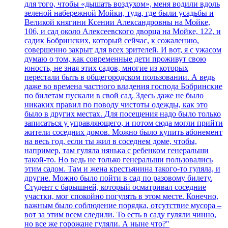
для того, чтобы «дышать воздухом», меня водили вдоль
зеленой набережной Мойки, туда, где были усадьбы и
Великой княгини Ксении Александровны на Мойке,
106, и сад около Алексеевского дворца на Мойке, 122, и
садик Бобринских, который сейчас, к сожалению,
совершенно закрыт для всех зрителей. И вот, я с ужасом
думаю о том, как современные дети проживут свою
юность, не зная этих садов, многие из которых
перестали быть в общегородском пользовании. А ведь
даже во времена частного владения господа Бобринские
по билетам пускали в свой сад. Здесь даже не было
никаких правил по поводу чистоты одежды, как это
было в других местах. Для посещения надо было только
записаться у управляющего, и потом сюда могли прийти
жители соседних домов. Можно было купить абонемент
на весь год, если ты жил в соседнем доме, чтобы,
например, там гуляла нянька с ребенком генеральши
такой-то. Но ведь не только генеральши пользовались
этим садом. Там и жена крестьянина такого-то гуляла, и
другие. Можно было пойти в сад по разовому билету.
Студент с барышней, который осматривал соседние
участки, мог спокойно погулять в этом месте. Конечно,
важным было соблюдение порядка, отсутствие мусора –
вот за этим всем следили. То есть в саду гуляли чинно,
но все же горожане гуляли. А ныне что?"