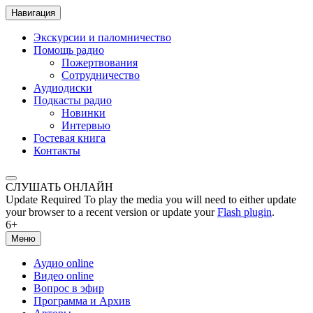
Навигация
Экскурсии и паломничество
Помощь радио
Пожертвования
Сотрудничество
Аудиодиски
Подкасты радио
Новинки
Интервью
Гостевая книга
Контакты
СЛУШАТЬ ОНЛАЙН
Update Required
To play the media you will need to either update
your browser to a recent version or update your
Flash plugin
.
6+
Меню
Аудио online
Видео online
Вопрос в эфир
Программа и Архив