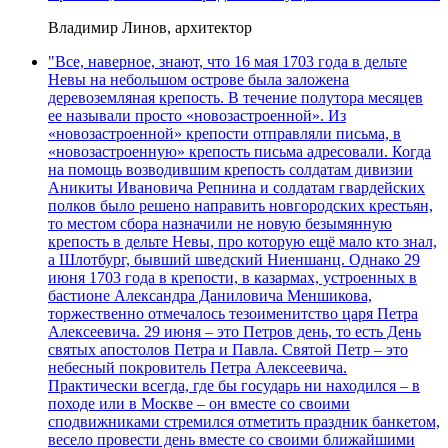
Владимир Линов, архитектор
"Все, наверное, знают, что 16 мая 1703 года в дельте
Невы на небольшом острове была заложена
деревоземляная крепость. В течение полутора месяцев
ее называли просто «новозастроенной». Из
«новозастроенной» крепости отправляли письма, в
«новозастроенную» крепость письма адресовали. Когда
на помощь возводившим крепость солдатам дивизии
Аникиты Ивановича Репнина и солдатам гвардейских
полков было решено направить новгородских крестьян,
то местом сбора назначили не новую безымянную
крепость в дельте Невы, про которую ещё мало кто знал,
а Шлотбург, бывший шведский Ниеншанц. Однако 29
июня 1703 года в крепости, в казармах, устроенных в
бастионе Александра Даниловича Меншикова,
торжественно отмечалось тезоименитство царя Петра
Алексеевича. 29 июня – это Петров день, то есть День
святых апостолов Петра и Павла. Святой Петр – это
небесный покровитель Петра Алексеевича.
Практически всегда, где бы государь ни находился – в
походе или в Москве – он вместе со своими
сподвижниками стремился отметить праздник банкетом,
весело провести день вместе со своими ближайшими