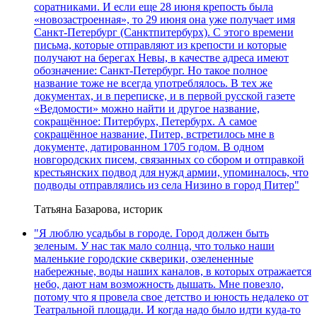
соратниками. И если еще 28 июня крепость была
«новозастроенная», то 29 июня она уже получает имя
Санкт-Петербург (Санктпитербурх). С этого времени
письма, которые отправляют из крепости и которые
получают на берегах Невы, в качестве адреса имеют
обозначение: Санкт-Петербург. Но такое полное
название тоже не всегда употреблялось. В тех же
документах, и в переписке, и в первой русской газете
«Ведомости» можно найти и другое название,
сокращённое: Питербурх, Петербурх. А самое
сокращённое название, Питер, встретилось мне в
документе, датированном 1705 годом. В одном
новгородских писем, связанных со сбором и отправкой
крестьянских подвод для нужд армии, упоминалось, что
подводы отправлялись из села Низино в город Питер"
Татьяна Базарова, историк
"Я люблю усадьбы в городе. Город должен быть
зеленым. У нас так мало солнца, что только наши
маленькие городские скверики, озелененные
набережные, воды наших каналов, в которых отражается
небо, дают нам возможность дышать. Мне повезло,
потому что я провела свое детство и юность недалеко от
Театральной площади. И когда надо было идти куда-то