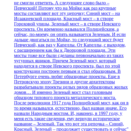
не смогли ответить. А следующее слово было –
Певческий! Потому что на Мойке как раз крупные
мосты составляют вот эту цепочку: Синий мост – на
Исаакиевской площади, Красный мост – в створе
Гороховой улицы, Зеленый мост – в створе Невского
проспекта. Он временно назывался Полицейским, а
сейчас, по-моему, он опять называется Зеленым. И если
дальше двигаться по Мойке, то следующий мост будет
Певческий, как раз у Капеллы. От Капеллы, с выходом,
с расширением как бы к Дворцовой площади. Эти
мосты тоже все были сделаны первоначально из таких
чугунных ящиков. Причем Зеленый мост, который
находится в створе Невского проспекта, был по этой
конструкции построен первым и стал образцовым. В
Петербурге очень любят образцовые проекты. Еще в
Петровскую эпоху Трезини и другие архитекторы
разрабатывали проекты целых рядов образцовых жилых
домов… И именно Зеленый мост стал головным
образцом типового проекта металлического моста.
После революции 1917 года Полицейский мост, как он в
то время назывался, естественно, был назван иначе. Его
назвали Народным мостом. И, наконец, в 1997 году, у
меня есть такие сведения, ему вернули историческое
название – Зеленый. Так что вот эта цепочка – Синий,
Красный, Зеленый – продолжает существовать и сейчас"