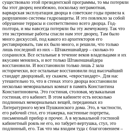
существовало этой президентской программы, то мы потеряли
бы этот дворец неизбежно, поскольку неграмотная,
варварская эксплуатация дворца в советские годы привела к
разрушению системы гидрозащиты. И это повлекло за собой
обрушение террасы и соответственно всего дворца. Год-
полтора, и мы навсегда потеряли бы эту жемчужину. Так что
эти экстренные работы спасли нам этот дворец. Там было
много дискуссий, под какого из архитекторов его
реставрировать, там их было много, и решили, что только
лишь последний из них – Штакеншнайдер – сколько-то
сохранился. Все остальные в течение веков владельцами и их
вкусами менялись, и вот только Штакеншнайдера
восстановили. И восстановили только лишь 2 зала
исторически, все остальные восстановили под высочайший
стандарт дворцовый, ну скажем, «евростандарт». Для нас
утешительно то, что в стенах этого дворца восстановили
несколько мемориальных комнат в память Константина
Константиновича. Это гостиная, столовая, музыкальная
гостиная, его кабинет. В этом кабинете есть несколько
подлинных мемориальных вещей, переданных из
Литературного музея Пушкинского дома. Это, в частности,
его рабочий стол, его этажерка, настенные портреты,
письменный прибор и прочее. А в музыкальной гостиной
кабинетный рояль не его, но табурет-вертушка, стул, это
подлинный, его. Так что мы входим туда с благоговением –