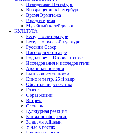
Невидимый Петербург
Возвращение в Петербург
Время Эрмитажа
Город и время
Музейный калейдоскоп
КУЛЬТУРА
Беседы о литературе
Беседы о русской культуре
Русский Север
Поговорим о театре
Родная речь. Второе чтение
Исследования и исследователи
Архивная история
Быть современником
Кино и театр. 25-й кадр
Обратная перспектива
Глагол
Образ жизни
Встреча
Словарь
Культурная реакция
Книжное обозрение
За двумя зайцами
У нас в гостях
Радиоэкскурсии