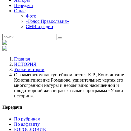
Авторы
Передачи
О нас
Фото
«Голос Православия»
СМИ о радио
Главная
ИСТОРИЯ
Уроки истории
О знаменитом «августейшем поэте» К.Р., Константине
Константиновиче Романове, удивительных чертах его
многогранной натуры и необычайно насыщенной и
плодотворной жизни рассказывает программа «Уроки
истории».
Передачи
По рубрикам
По алфавиту
БОГОСЛОВИЕ