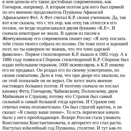
в нем ценили его такие достойные современники, как
Гончаров, например. А вторым поэтом для него был прямой
по его мнению продолжатель Пушкина Афанасий
Афанасьевич Фет. А Фет считал К.Р. своим учеником. Да, так
вот я не сказала, что с тех пор, как отец так отнесся к его
поэзии, он везде подписывался двумя буквами «К.Р.». И
сначала некоторые не знали. В одном из писем к
Жемчужникову его современник пишет ему: «Я хочу послать
тебе стихи твоего собрата по поэзии. Он тоже поэт и хороший
поэт, но ты наверное не знаешь, что это член царской
фамилии». Первое стихотворение К.Р. вышло в 1882 году. А в
1886 году появился Сборник стихотворений К.Р. Сборник был
издан небольшим тиражом, 1000 экземпляров, и К.Р. никому
его не продавал. Он роздал его по своему усмотрению, по
своим симпатиям. Дело в том, что при дворе его хвалили, но
он этой похвальбе он не верил. Он хотел знать мнение
настоящих больших поэтов. И поэтому сначала он послал
книжку Фету, Гончарову, Чайковскому, Полонскому, двум
Майковым и Страхову, потому что Страхов был самый
сильный и самый большой тогда критик. И Страхов ему
отвечал очень положительно. Он был строгий критик, и он
сказал: «Я слышу ваше пение». То есть лирическое начало
было у него преобладающее. Вскоре Россия стала узнавать
Константина Константиновича, и авторитет его стал расти.
Наступал юбилейный год Пушкина, столетие. И тут как-то