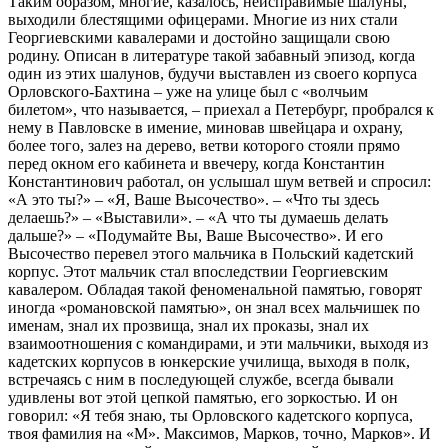
Таким образом, многие, казалось, неисправимые шалуны,
выходили блестящими офицерами. Многие из них стали
Георгиевскими кавалерами и достойно защищали свою
родину. Описан в литературе такой забавный эпизод, когда
один из этих шалунов, будучи выставлен из своего корпуса
Орловского-Бахтина – уже на улице был с «волчьим
билетом», что называется, – приехал а Петербург, пробрался к
нему в Павловске в имение, миновав швейцара и охрану,
более того, залез на дерево, ветви которого стояли прямо
перед окном его кабинета и ввечеру, когда Константин
Константинович работал, он услышал шум ветвей и спросил:
«А это ты?» – «Я, Ваше Высочество». – «Что ты здесь
делаешь?» – «Выставили». – «А что ты думаешь делать
дальше?» – «Подумайте Вы, Ваше Высочество». И его
Высочество перевел этого мальчика в Польский кадетский
корпус. Этот мальчик стал впоследствии Георгиевским
кавалером. Обладая такой феноменальной памятью, говорят
иногда «романовской памятью», он знал всех мальчишек по
именам, знал их прозвища, знал их проказы, знал их
взаимоотношения с командирами, и эти мальчики, выходя из
кадетских корпусов в юнкерские училища, выходя в полк,
встречаясь с ним в последующей службе, всегда бывали
удивлены вот этой цепкой памятью, его зоркостью. И он
говорил: «Я тебя знаю, ты Орловского кадетского корпуса,
твоя фамилия на «М». Максимов, Марков, точно, Марков». И