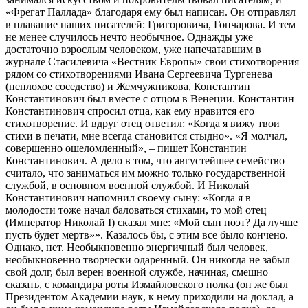
«Фрегат Паллада» благодаря ему был написан. Он отправлял
в плавание наших писателей: Григоровича, Гончарова. И тем
не менее случилось нечто необычное. Однажды уже
достаточно взрослым человеком, уже напечатавшим в
журнале Стасилевича «Вестник Европы» свои стихотворения
рядом со стихотворениями Ивана Сергеевича Тургенева
(неплохое соседство) и Жемчужникова, Константин
Константинович был вместе с отцом в Венеции. Константин
Константинович спросил отца, как ему нравится его
стихотворение. И вдруг отец ответил: «Когда я вижу твои
стихи в печати, мне всегда становится стыдно». «Я молчал,
совершенно ошеломленный», – пишет Константин
Константинович. А дело в том, что августейшее семейство
считало, что заниматься им можно только государственной
службой, в основном военной службой. И Николай
Константинович напомнил своему сыну: «Когда я в
молодости тоже начал баловаться стихами, то мой отец
(Император Николай I) сказал мне: «Мой сын поэт? Да лучше
пусть будет мертв»». Казалось бы, с этим все было кончено.
Однако, нет. Необыкновенно энергичный был человек,
необыкновенно творчески одаренный. Он никогда не забыл
свой долг, был верен военной службе, начиная, смешно
сказать, с командира роты Измайловского полка (он же был
Президентом Академии наук, к нему приходили на доклад, а