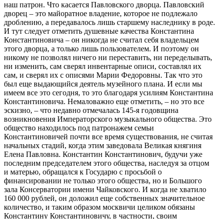
наш патрон. Что касается Павловского дворца. Павловский
дворец – это майоратное владение, которое не подлежало
дроблению, а передавалось лишь старшему наследнику в роде.
И тут следует отметить душевные качества Константина
Константиновича – он никогда не считал себя владельцем
этого дворца, а только лишь пользователем. И поэтому он
никому не позволял ничего ни переставить, ни переделывать,
ни изменить, сам сверял инвентарные описи, составлял их
сам, и сверял их с описями Марии Федоровны. Так что это
был еще выдающийся деятель музейного плана. И если мы
имеем все это сегодня, то это благодаря усилиям Константина
Константиновича. Немаловажно еще отметить, – но это все
эскизно, – что недавно отмечалась 145-я годовщина
возникновения Императорского музыкального общества. Это
общество находилось под патронажем семьи
Константиновичей почти все время существования, не считая
начальных стадий, когда этим заведовала Великая княгиня
Елена Павловна. Константин Константинович, будучи уже
последним председателем этого общества, наследуя за отцом
и матерью, обращался к Государю с просьбой о
финансировании не только этого общества, но и Большого
зала Консерватории имени Чайковского. И когда не хватило
160 000 рублей, он доложил еще собственных значительное
количество, и таким образом москвичи целиком обязаны
Константину Константиновичу, в частности, своим