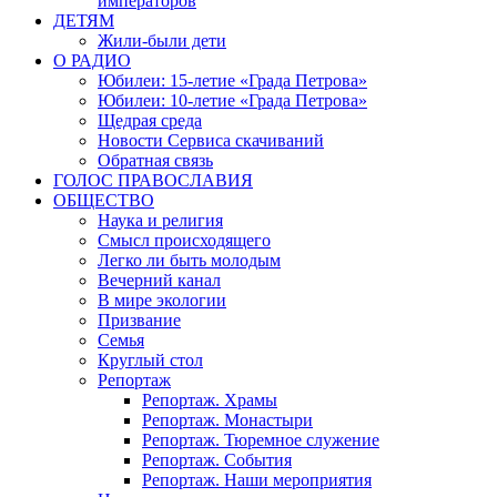
императоров
ДЕТЯМ
Жили-были дети
О РАДИО
Юбилеи: 15-летие «Града Петрова»
Юбилеи: 10-летие «Града Петрова»
Щедрая среда
Новости Сервиса скачиваний
Обратная связь
ГОЛОС ПРАВОСЛАВИЯ
ОБЩЕСТВО
Наука и религия
Смысл происходящего
Легко ли быть молодым
Вечерний канал
В мире экологии
Призвание
Семья
Круглый стол
Репортаж
Репортаж. Храмы
Репортаж. Монастыри
Репортаж. Тюремное служение
Репортаж. События
Репортаж. Наши мероприятия