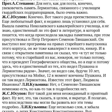
Прот.А.Степанов:
Для него, как для поэта, конечно,
увековечить память Лермонтова, связанного с училищем
гвардейских подпрапорщиков, было очень важно.
Ж.С.Юсупов:
Конечно. Вот такого рода преемственность.
Еще любопытный факт, я недавно лишь установил для себя.
Вышла памятка Николаевского кавалерийского училища, я не
знаю, единственный ли это факт в литературе, в которой
пишется, что когда происходила закладка памятника, при этом
присутствовал и Петр Петрович Семенов-Тяншанский. Он
выступил вне программы на правах старейшего выпускника
этого корпуса, он же тоже кавалерист в юности, юнкер. И в
связи с открытием памятника он сказал, что «я тут не только
потому, что я старейший из вас, юнкеров, не только потому,
что я президент Географического общества, но я еще и потому
здесь, что я единственный из тех, кто видел Пушкина и
Лермонтова рядом». Значит, он видел сам, будучи 10 лет,
присутствовал на Мойке, 12 в момент кончины Пушкина. И
он там видел Лермонтова. Известен этот факт, Людмила
Ивановна?
Л.И.Кузьмина:
Нет, о Семенове-Тяншанском
немножко есть, но как-то так в подробностях нет.
Ж.С.Юсупов:
Вот такой для меня неожиданный и приятный
факт. Ну вот, это, так сказать, в целом, и вкратце. Я полагаю,
что впоследствии мы могли бы развить все эти темы
подробно.
Л.И.Кузьмина:
Еще несколько слов, я забыла
сказать, о детях Константина Константиновича. Вот