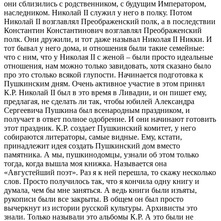
они сблизились с родственником, с будущим Императором,
наследником. Николай II служил у него в полку. Потом
Николай II возглавлял Преображенский полк, а в последствии
Константин Константинович возглавлял Преображенский
полк. Они дружили, и тот даже называл Николая II Никки. И
тот бывал у него дома, и отношения были такие семейные:
что с ним, что у Николая II с женой – были просто идеальные
отношения, нам можно только завидовать, хотя сказано было
про это столько всякой глупости. Начинается подготовка к
Пушкинским дням. Очень активное участие в этом принял
К.Р. Николай II был в это время в Ливадии, и он пишет ему,
предлагая, не сделать ли так, чтобы юбилей Александра
Сергеевича Пушкина был всенародным праздником, и
получает в ответ полное одобрение. И они начинают готовить
этот праздник. К.Р. создает Пушкинский комитет, у него
собираются литераторы, самые видные. Ему, кстати,
принадлежит идея создать Пушкинский дом вместо
памятника. А мы, пушкинодомцы, узнали об этом только
тогда, когда вышла моя книжка. Называется она
«Августейший поэт». Раз я к ней перешла, то скажу несколько
слов. Просто получилось так, что я кончила одну книгу и
думала, чем бы мне заняться. А ведь книги были изъяты,
рукописи были все закрыты. В общем он был просто
вычеркнут из истории русской культуры. Архивисты это
знали. Только называли это альбомы К.Р. А это были не