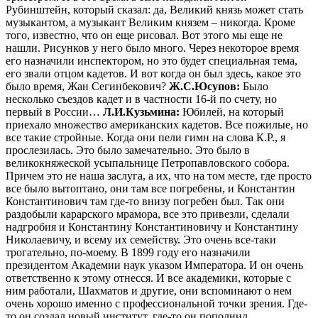
Рубинштейн, который сказал: да, Великий князь может стать
музыкантом, а музыкант Великим князем – никогда. Кроме
того, известно, что он еще рисовал. Вот этого мы еще не
нашли. Рисунков у него было много. Через некоторое время
его назначили инспектором, но это будет специальная тема,
его звали отцом кадетов. И вот когда он был здесь, какое это
было время, Жан Сегинбекович?
Ж.С.Юсупов:
Было
несколько съездов кадет и в частности 16-й по счету, но
первый в России…
Л.И.Кузьмина:
Юбилей, на который
приехало множество американских кадетов. Все пожилые, но
все такие стройные. Когда они пели гимн на слова К.Р., я
прослезилась. Это было замечательно. Это было в
великокняжеской усыпальнице Петропавловского собора.
Причем это не наша заслуга, а их, что на том месте, где просто
все было вытоптано, они там все погребены, и Константин
Константинович там где-то внизу погребен был. Так они
раздобыли карарского мрамора, все это привезли, сделали
надгробия и Константину Константиновичу и Константину
Николаевичу, и всему их семейству. Это очень все-таки
трогательно, по-моему. В 1899 году его назначили
президентом Академии наук указом Императора. И он очень
ответственно к этому отнесся. И все академики, которые с
ним работали, Шахматов и другие, они вспоминают о нем
очень хорошо именно с профессиональной точки зрения. Где-
то он создал новый институт, где-то он пополнил