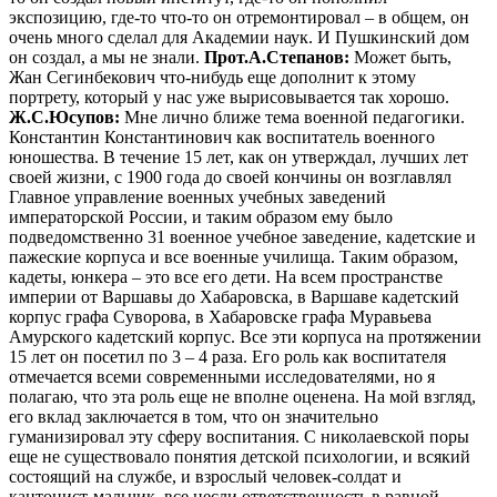
экспозицию, где-то что-то он отремонтировал – в общем, он
очень много сделал для Академии наук. И Пушкинский дом
он создал, а мы не знали.
Прот.А.Степанов:
Может быть,
Жан Сегинбекович что-нибудь еще дополнит к этому
портрету, который у нас уже вырисовывается так хорошо.
Ж.С.Юсупов:
Мне лично ближе тема военной педагогики.
Константин Константинович как воспитатель военного
юношества. В течение 15 лет, как он утверждал, лучших лет
своей жизни, с 1900 года до своей кончины он возглавлял
Главное управление военных учебных заведений
императорской России, и таким образом ему было
подведомственно 31 военное учебное заведение, кадетские и
пажеские корпуса и все военные училища. Таким образом,
кадеты, юнкера – это все его дети. На всем пространстве
империи от Варшавы до Хабаровска, в Варшаве кадетский
корпус графа Суворова, в Хабаровске графа Муравьева
Амурского кадетский корпус. Все эти корпуса на протяжении
15 лет он посетил по 3 – 4 раза. Его роль как воспитателя
отмечается всеми современными исследователями, но я
полагаю, что эта роль еще не вполне оценена. На мой взгляд,
его вклад заключается в том, что он значительно
гуманизировал эту сферу воспитания. С николаевской поры
еще не существовало понятия детской психологии, и всякий
состоящий на службе, и взрослый человек-солдат и
кантонист-мальчик, все несли ответственность в равной