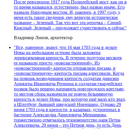
После революции 1917 года Полицейский мост, как он в
то время назывался, естественно, был назван иначе. Его
назвали Народным мостом. И, наконец, в 1997 году, у
меня есть такие сведения, ему вернули историческое
название – Зеленый. Так что вот эта цепочка – Синий,
Красный, Зеленый – продолжает существовать и сейчас"
Владимир Линов, архитектор
"Все, наверное, знают, что 16 мая 1703 года в дельте
Невы на небольшом острове была заложена
деревоземляная крепость. В течение полутора месяцев
ее называли просто «новозастроенной». Из
«новозастроенной» крепости отправляли письма, в
«новозастроенную» крепость письма адресовали. Когда
на помощь возводившим крепость солдатам дивизии
Аникиты Ивановича Репнина и солдатам гвардейских
полков было решено направить новгородских крестьян,
то местом сбора назначили не новую безымянную
крепость в дельте Невы, про которую ещё мало кто знал,
а Шлотбург, бывший шведский Ниеншанц. Однако 29
июня 1703 года в крепости, в казармах, устроенных в
бастионе Александра Даниловича Меншикова,
торжественно отмечалось тезоименитство царя Петра
Алексеевича. 29 июня – это Петров день, то есть День