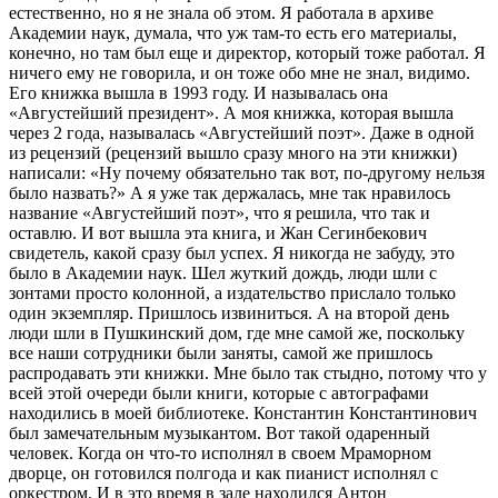
естественно, но я не знала об этом. Я работала в архиве
Академии наук, думала, что уж там-то есть его материалы,
конечно, но там был еще и директор, который тоже работал. Я
ничего ему не говорила, и он тоже обо мне не знал, видимо.
Его книжка вышла в 1993 году. И называлась она
«Августейший президент». А моя книжка, которая вышла
через 2 года, называлась «Августейший поэт». Даже в одной
из рецензий (рецензий вышло сразу много на эти книжки)
написали: «Ну почему обязательно так вот, по-другому нельзя
было назвать?» А я уже так держалась, мне так нравилось
название «Августейший поэт», что я решила, что так и
оставлю. И вот вышла эта книга, и Жан Сегинбекович
свидетель, какой сразу был успех. Я никогда не забуду, это
было в Академии наук. Шел жуткий дождь, люди шли с
зонтами просто колонной, а издательство прислало только
один экземпляр. Пришлось извиниться. А на второй день
люди шли в Пушкинский дом, где мне самой же, поскольку
все наши сотрудники были заняты, самой же пришлось
распродавать эти книжки. Мне было так стыдно, потому что у
всей этой очереди были книги, которые с автографами
находились в моей библиотеке. Константин Константинович
был замечательным музыкантом. Вот такой одаренный
человек. Когда он что-то исполнял в своем Мраморном
дворце, он готовился полгода и как пианист исполнял с
оркестром. И в это время в зале находился Антон