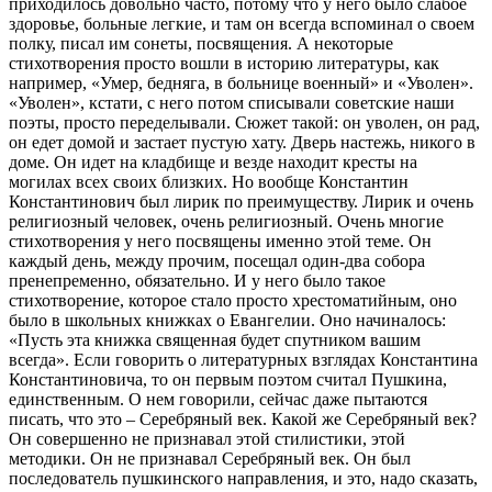
приходилось довольно часто, потому что у него было слабое
здоровье, больные легкие, и там он всегда вспоминал о своем
полку, писал им сонеты, посвящения. А некоторые
стихотворения просто вошли в историю литературы, как
например, «Умер, бедняга, в больнице военный» и «Уволен».
«Уволен», кстати, с него потом списывали советские наши
поэты, просто переделывали. Сюжет такой: он уволен, он рад,
он едет домой и застает пустую хату. Дверь настежь, никого в
доме. Он идет на кладбище и везде находит кресты на
могилах всех своих близких. Но вообще Константин
Константинович был лирик по преимуществу. Лирик и очень
религиозный человек, очень религиозный. Очень многие
стихотворения у него посвящены именно этой теме. Он
каждый день, между прочим, посещал один-два собора
пренепременно, обязательно. И у него было такое
стихотворение, которое стало просто хрестоматийным, оно
было в школьных книжках о Евангелии. Оно начиналось:
«Пусть эта книжка священная будет спутником вашим
всегда». Если говорить о литературных взглядах Константина
Константиновича, то он первым поэтом считал Пушкина,
единственным. О нем говорили, сейчас даже пытаются
писать, что это – Серебряный век. Какой же Серебряный век?
Он совершенно не признавал этой стилистики, этой
методики. Он не признавал Серебряный век. Он был
последователь пушкинского направления, и это, надо сказать,