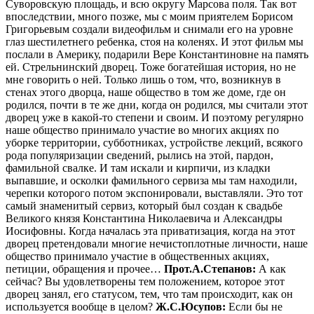
Суворовскую площадь, и всю округу Марсова поля. Так вот
впоследствии, много позже, мы с моим приятелем Борисом
Григорьевым создали видеофильм и снимали его на уровне
глаз шестилетнего ребенка, стоя на коленях. И этот фильм мы
послали в Америку, подарили Вере Константиновне на память
ей. Стрельнинский дворец. Тоже богатейшая история, но не
мне говорить о ней. Только лишь о том, что, возникнув в
стенах этого дворца, наше общество в том же доме, где он
родился, почти в те же дни, когда он родился, мы считали этот
дворец уже в какой-то степени и своим. И поэтому регулярно
наше общество принимало участие во многих акциях по
уборке территории, субботниках, устройстве лекций, всякого
рода популяризации сведений, рылись на этой, пардон,
фамильной свалке. И там искали и кирпичи, из кладки
выпавшие, и осколки фамильного сервиза мы там находили,
черепки которого потом экспонировали, выставляли. Это тот
самый знаменитый сервиз, который был создан к свадьбе
Великого князя Константина Николаевича и Александры
Иосифовны. Когда началась эта приватизация, когда на этот
дворец претендовали многие нечистоплотные личности, наше
общество принимало участие в общественных акциях,
петиции, обращения и прочее…
Прот.А.Степанов:
А как
сейчас? Вы удовлетворены тем положением, которое этот
дворец занял, его статусом, тем, что там происходит, как он
используется вообще в целом?
Ж.С.Юсупов:
Если бы не