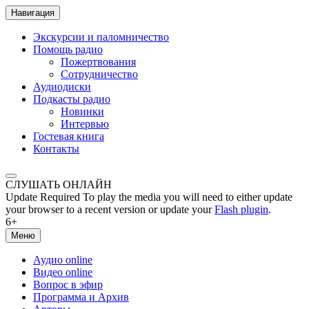
Навигация
Экскурсии и паломничество
Помощь радио
Пожертвования
Сотрудничество
Аудиодиски
Подкасты радио
Новинки
Интервью
Гостевая книга
Контакты
СЛУШАТЬ ОНЛАЙН
Update Required
To play the media you will need to either update
your browser to a recent version or update your
Flash plugin
.
6+
Меню
Аудио online
Видео online
Вопрос в эфир
Программа и Архив