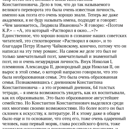
Константиновича. Дело в том, что до так называемого
великого переворота это была очень известная личность,
именно как поэта его очень хорошо знали. Теперь же даже
академики, я не буду называть имена, подходят и говорят:
«Чем занимаетесь, Людмила Ивановна?» Я говорю: «Поэтом
К.Р.» – «А, это который «Растворил я окно…»?»
Единственное, что хорошо вошло в сознание наших советских
читателей, это стихотворение «Растворил я окно», и то
благодаря Петру Ильичу Чайковскому, конечно, потому что он
написал на эту тему романс. На самом же деле это был не
только замечательный поэт, замечательный и знаменитый
поэт, но и очень незаурядная личность. Внук Николая I,
племянник Александра II, двоюродный дядя Николая II, он
вырос в этой семье, о которой напрасно говорили, что это
была необразованная семья. Это была очень образованная
семья. Познакомившись с дневником Константина
Константиновича – а это огромный дневник, 64 толстых
тетради, – я имела возможность увидеть, как их воспитывали,
как их образовывали. Это было образованное августейшее
семейство. Но Константин Константинович выделялся среди
них многими своими возможностями. Но более всего он был
склонен к искусству, к литературе. И к этому даже в общем
было еще и то основание, что отец его, тоже очень одаренный
человек, наш первый моряк, глава российского флота, тоже
занимался искусством и покровительствовал писателям, и