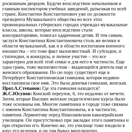
роскошным дворцом. Будучи впоследствии начальником и
главным инспектором учебных заведений, разъезжая по всей
стране, Константин Константинович уже по должности
президента Музыкального общества во всех этих
провинциальных губернских городах учреждал музыкальные
классы, школы, которые впоследствии стали
консерваториями, помогал одаренным детям. И тем самым,
заслуги Константина Константиновича столь же велики в
области музыкальной, как и в области воспитания военного
юношества – это тоже факт малоизвестный. И субсидии, и
стипендии, и конкурсы, и личное участие – это все
характерно для всей этой семьи и для него в частности. Еще
одна грань, тоже малоизвестная – выдающийся деятель еще и
женского образования. По сю пору существует еще в
Петербурге Константиновская гимназия, которая недавно
восстановила свое имя. Это была девичья гимназия, женская.
Прот.А.Степанов:
Где эта гимназия находится?
Ж.С.Юсупов:
Конский переулок, 6, это недалеко от мечети.
Затем, вторые Высшие женские педагогические курсы были
тоже основаны им. Многие памятники в городе тоже связаны
с именем Константина Константиновича, и в частности,
памятник Лермонтову перед Николаевским кавалерийским
училищем. Он присутствовал при закладке этого памятника и
при открытии его. Конечно же, это училище тоже входило в
круг его ведения, и он там бывал многократно.