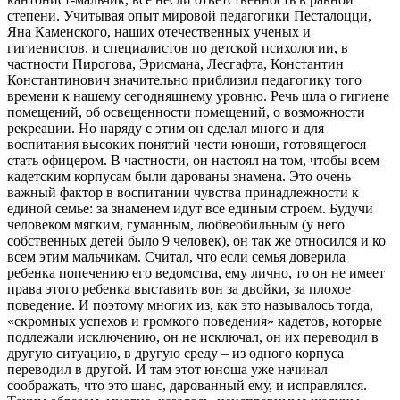
степени. Учитывая опыт мировой педагогики Песталоцци,
Яна Каменского, наших отечественных ученых и
гигиенистов, и специалистов по детской психологии, в
частности Пирогова, Эрисмана, Лесгафта, Константин
Константинович значительно приблизил педагогику того
времени к нашему сегодняшнему уровню. Речь шла о гигиене
помещений, об освещенности помещений, о возможности
рекреации. Но наряду с этим он сделал много и для
воспитания высоких понятий чести юноши, готовящегося
стать офицером. В частности, он настоял на том, чтобы всем
кадетским корпусам были дарованы знамена. Это очень
важный фактор в воспитании чувства принадлежности к
единой семье: за знаменем идут все единым строем. Будучи
человеком мягким, гуманным, любвеобильным (у него
собственных детей было 9 человек), он так же относился и ко
всем этим мальчикам. Считал, что если семья доверила
ребенка попечению его ведомства, ему лично, то он не имеет
права этого ребенка выставить вон за двойки, за плохое
поведение. И поэтому многих из, как это называлось тогда,
«скромных успехов и громкого поведения» кадетов, которые
подлежали исключению, он не исключал, он их переводил в
другую ситуацию, в другую среду – из одного корпуса
переводил в другой. И там этот юноша уже начинал
соображать, что это шанс, дарованный ему, и исправлялся.