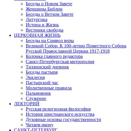
Беседы о Новом Завете
Женщины Библии
Беседы о Ветхом Завете
Литургика
Истина и Жизнь
Вестники свободы
ЦЕРКОВНАЯ ЖИЗНЬ
Беседы на Символ веры
Великий Собор. К 100-летию Поместного Собора
Русской Православной Церкви 1917-1918
Колонка главного редактора
Санкт-Петербургская митрополия
Тихвинский дневник
Беседы пастыря
Экклесия
Пастырский час
Молитвенные правила
Пальмовник
Служение
ЛЕКТОРИЙ
Русская религиозная философия
История христианского искусства
Духовные основы государственности
Читаем икону
САНКТ-ПЕТЕРБУРГ