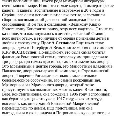
таких воспоминаний, такого рода мемуарной литературы
очень много – море. И вот эти самые кадеты, и императорские
кадеты, и кадеты, воспитанные в зарубежье в 20-е годы в
Сербии, все о нем вспоминают с нежностью, и составили
сборник воспоминаний для военной молодежи России
сегодняшней. И он так и озаглавлен: «Великому Князю
Константину Константиновичу, отцу всех кадетов». Это не то,
казенное, что нам внушалось в детстве, «великий Сталин –
всех детей отец», а это идущие от сердца признания детей в
любви к своему отцу.
Прот.А.Степанов:
Еще такая тема:
дворцы, дома в Петербурге? Ведь многое же связано с именем
К.Р.?
Ж.С.Юсупов:
По-видимому, это была самая богатая
филиация Романовской семьи, поскольку им принадлежало
три дворца, три самых красивых, самых знаменитых дворца.
Это Мраморный в центре города, это Майоратные владения в
Павловске, дворцово-парковый комплекс, и Стрельнинский
дворец. Творение Ринальди все знают, замечательное
беломраморное сооружение, его самый роскошный зал,
Мраморный зал Мраморного дворца, который тоже
присутствует в воспоминаниях многих кадет. В частности,
Вера Константиновна, она рождена в 1906 году, вспоминает,
как бурлила улица – это уже в 1917 году, – как их оттуда
выселяли, как они с мамой Елизаветой Маврикиевной
перемещались по домам, ища пристанища, как она
выглядывала в окна, видела и Петропавловскую крепость, и