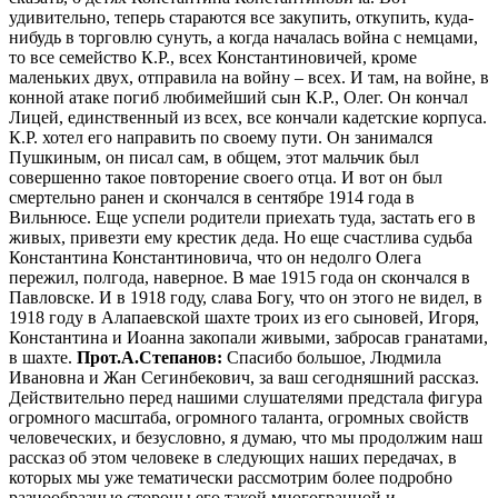
удивительно, теперь стараются все закупить, откупить, куда-
нибудь в торговлю сунуть, а когда началась война с немцами,
то все семейство К.Р., всех Константиновичей, кроме
маленьких двух, отправила на войну – всех. И там, на войне, в
конной атаке погиб любимейший сын К.Р., Олег. Он кончал
Лицей, единственный из всех, все кончали кадетские корпуса.
К.Р. хотел его направить по своему пути. Он занимался
Пушкиным, он писал сам, в общем, этот мальчик был
совершенно такое повторение своего отца. И вот он был
смертельно ранен и скончался в сентябре 1914 года в
Вильнюсе. Еще успели родители приехать туда, застать его в
живых, привезти ему крестик деда. Но еще счастлива судьба
Константина Константиновича, что он недолго Олега
пережил, полгода, наверное. В мае 1915 года он скончался в
Павловске. И в 1918 году, слава Богу, что он этого не видел, в
1918 году в Алапаевской шахте троих из его сыновей, Игоря,
Константина и Иоанна закопали живыми, забросав гранатами,
в шахте.
Прот.А.Степанов:
Спасибо большое, Людмила
Ивановна и Жан Сегинбекович, за ваш сегодняшний рассказ.
Действительно перед нашими слушателями предстала фигура
огромного масштаба, огромного таланта, огромных свойств
человеческих, и безусловно, я думаю, что мы продолжим наш
рассказ об этом человеке в следующих наших передачах, в
которых мы уже тематически рассмотрим более подробно
разнообразные стороны его такой многогранной и