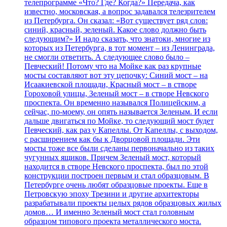
телепрограмме «Что? Где? Когда?» Передача, как
известно, московская, а вопрос задавался телезрителем
из Петербурга. Он сказал: «Вот существует ряд слов:
синий, красный, зеленый. Какое слово должно быть
следующим?» И надо сказать, что знатоки, многие из
которых из Петербурга, в тот момент – из Ленинграда,
не смогли ответить. А следующее слово было –
Певческий! Потому что на Мойке как раз крупные
мосты составляют вот эту цепочку: Синий мост – на
Исаакиевской площади, Красный мост – в створе
Гороховой улицы, Зеленый мост – в створе Невского
проспекта. Он временно назывался Полицейским, а
сейчас, по-моему, он опять называется Зеленым. И если
дальше двигаться по Мойке, то следующий мост будет
Певческий, как раз у Капеллы. От Капеллы, с выходом,
с расширением как бы к Дворцовой площади. Эти
мосты тоже все были сделаны первоначально из таких
чугунных ящиков. Причем Зеленый мост, который
находится в створе Невского проспекта, был по этой
конструкции построен первым и стал образцовым. В
Петербурге очень любят образцовые проекты. Еще в
Петровскую эпоху Трезини и другие архитекторы
разрабатывали проекты целых рядов образцовых жилых
домов… И именно Зеленый мост стал головным
образцом типового проекта металлического моста.