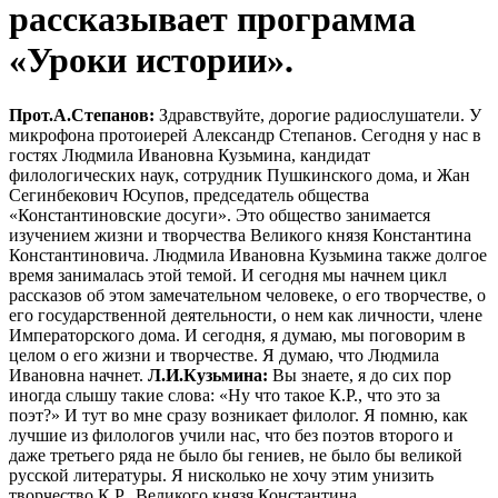
рассказывает программа
«Уроки истории».
Прот.А.Степанов:
Здравствуйте, дорогие радиослушатели. У
микрофона протоиерей Александр Степанов. Сегодня у нас в
гостях Людмила Ивановна Кузьмина, кандидат
филологических наук, сотрудник Пушкинского дома, и Жан
Сегинбекович Юсупов, председатель общества
«Константиновские досуги». Это общество занимается
изучением жизни и творчества Великого князя Константина
Константиновича. Людмила Ивановна Кузьмина также долгое
время занималась этой темой. И сегодня мы начнем цикл
рассказов об этом замечательном человеке, о его творчестве, о
его государственной деятельности, о нем как личности, члене
Императорского дома. И сегодня, я думаю, мы поговорим в
целом о его жизни и творчестве. Я думаю, что Людмила
Ивановна начнет.
Л.И.Кузьмина:
Вы знаете, я до сих пор
иногда слышу такие слова: «Ну что такое К.Р., что это за
поэт?» И тут во мне сразу возникает филолог. Я помню, как
лучшие из филологов учили нас, что без поэтов второго и
даже третьего ряда не было бы гениев, не было бы великой
русской литературы. Я нисколько не хочу этим унизить
творчество К.Р., Великого князя Константина