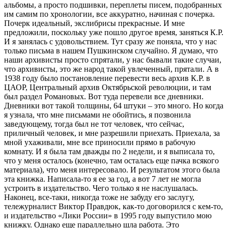
альбомы, а просто подшивки, переплеты писем, подобранных
им самим по хронологии, все аккуратно, начиная с почерка.
Почерк идеальный, экслибрисы прекрасные. И мне
предложили, поскольку уже пошло другое время, заняться К.Р.
И я занялась с удовольствием. Тут сразу же поняла, что у нас
только письма в нашем Пушкинском случайно. Я думаю, что
наши архивисты просто спрятали, у нас бывали такие случаи,
что архивисты, это же народ такой увлеченный, прятали. А в
1938 году было постановление перевести весь архив К.Р. в
ЦАОР, Центральный архив Октябрьской революции, и там
был раздел Романовых. Вот туда перевели все дневники.
Дневники вот такой толщины, 64 штуки – это много. Но когда
я узнала, что мне письмами не обойтись, я позвонила
заведующему, тогда был не тот человек, что сейчас,
приличный человек, и мне разрешили приехать. Приехала, за
мной ухаживали, мне все приносили прямо в рабочую
комнату. И я была там дважды по 2 недели, и я выписала то,
что у меня осталось (конечно, там осталась еще пачка всякого
материала), что меня интересовало. И результатом этого была
эта книжка. Написала-то я ее за год, а вот 7 лет не могла
устроить в издательство. Чего только я не наслушалась.
Наконец, все-таки, никогда тоже не забуду его заслугу,
тележурналист Виктор Правдюк, как-то договорился с кем-то,
и издательство «Лики России» в 1995 году выпустило мою
книжку. Однако еще параллельно шла работа. Это