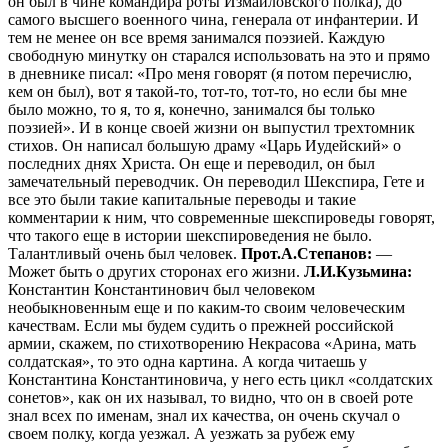
он был в чине командира роты Измайловского полка), до
самого высшего военного чина, генерала от инфантерии. И
тем не менее он все время занимался поэзией. Каждую
свободную минутку он старался использовать на это и прямо
в дневнике писал: «Про меня говорят (я потом перечислю,
кем он был), вот я такой-то, тот-то, тот-то, но если бы мне
было можно, то я, то я, конечно, занимался бы только
поэзией». И в конце своей жизни он выпустил трехтомник
стихов. Он написал большую драму «Царь Иудейский» о
последних днях Христа. Он еще и переводил, он был
замечательный переводчик. Он переводил Шекспира, Гете и
все это были такие капитальные переводы и такие
комментарии к ним, что современные шекспироведы говорят,
что такого еще в истории шекспироведения не было.
Талантливый очень был человек.
Прот.А.Степанов:
—
Может быть о других сторонах его жизни.
Л.И.Кузьмина:
Константин Константинович был человеком
необыкновенным еще и по каким-то своим человеческим
качествам. Если мы будем судить о прежней российской
армии, скажем, по стихотворению Некрасова «Арина, мать
солдатская», то это одна картина. А когда читаешь у
Константина Константиновича, у него есть цикл «солдатских
сонетов», как он их называл, то видно, что он в своей роте
знал всех по именам, знал их качества, он очень скучал о
своем полку, когда уезжал. А уезжать за рубеж ему