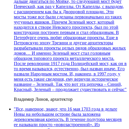
дальше двигаться по Мойке, то следующий мост будет
Певческий, как раз у Капеллы. От Капеллы, с выходом,
с расширением как бы к Дворцовой площади. Эти
мосты тоже все были сделаны первоначально из таких
чугунных ящиков. Причем Зеленый мост, который
находится в створе Невского проспекта, был по этой
конструкции построен первым и стал образцовым. В
Петербурге очень любят образцовые проекты. Еще в
Петровскую эпоху Трезини и другие архитекторы
разрабатывали проекты целых рядов образцовых жилых
домов… И именно Зеленый мост стал головным
образцом типового проекта металлического моста.
После революции 1917 года Полицейский мост, как он в
то время назывался, естественно, был назван иначе. Его
назвали Народным мостом. И, наконец, в 1997 году, у
меня есть такие сведения, ему вернули историческое
название – Зеленый. Так что вот эта цепочка – Синий,
Красный, Зеленый – продолжает существовать и сейчас"
Владимир Линов, архитектор
"Все, наверное, знают, что 16 мая 1703 года в дельте
Невы на небольшом острове была заложена
деревоземляная крепость. В течение полутора месяцев
ее называли просто «новозастроенной». Из