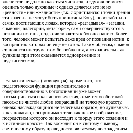
«нечистое не должно касаться чистого», а «духовное могут
оценить только духовные»; однако делается это не из
«ревности» или «жадности» (т.к. с христианской точки зрения
эти качества не могут быть приписаны Богу), но из заботы о
самих постигающих людях, которые «разгадывая» «загадки,
символы, аллегории, метафоры», сами совершенствуются в
познании истины, подготавливаются к богопознанию. Более
того, человек может испытать даже вред от познания истин, к
восприятию которых он еще не готов. Таким образом, символ
становится инструментом богообщения, а «охранительная»
функция при этом оказывается одновременно и
педагогической;
– «анагогическая» (возводящая): кроме того, что
педагогическая функция применительно к
совершенствованию в богопознании уже может
рассматриваться и как анагогическая, отметим особо такой
пассаж: из чистой любви взирающий на телесную красоту,
однако наслаждающийся не телесным образом, но душевным,
как я полагаю, воспринимает тело как некое изображение,
посредством которого он восходит к творцу этого создания и
к истинной красоте. Так восходит он к святому символу,
светоносному образу праведности, являемому восхождением