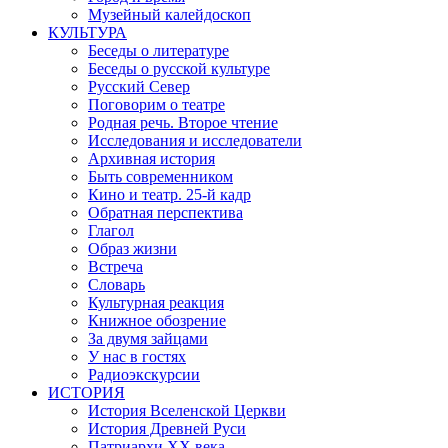
Музейный калейдоскоп
КУЛЬТУРА
Беседы о литературе
Беседы о русской культуре
Русский Север
Поговорим о театре
Родная речь. Второе чтение
Исследования и исследователи
Архивная история
Быть современником
Кино и театр. 25-й кадр
Обратная перспектива
Глагол
Образ жизни
Встреча
Словарь
Культурная реакция
Книжное обозрение
За двумя зайцами
У нас в гостях
Радиоэкскурсии
ИСТОРИЯ
История Вселенской Церкви
История Древней Руси
Патриархи XX века