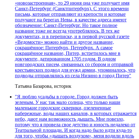
«новозастроенная», то 29 июня она уже получает имя
Санкт-Петербург (Санктпитербурх). С этого времени
письма, которые отправляют из крепости и которые
получают на берегах Невы, в качестве адреса имеют
обозначение: Санкт-Петербург. Но такое полное
название тоже не всегда употреблялось. В тех же
документах, и в переписке, и в первой русской газете
«Ведомости» можно найти и другое название,
сокращённое: Питербурх, Петербурх. А самое
сокращённое название, Питер, встретилось мне в
документе, датированном 1705 годом. В одном
новгородских писем, связанных со сбором и отправкой
крестьянских подвод для нужд армии, упоминалось, что
подводы отправлялись из села Низино в город Питер"
Татьяна Базарова, историк
"Я люблю усадьбы в городе. Город должен быть
зеленым. У нас так мало солнца, что только наши
маленькие городские скверики, озелененные
набережные, воды наших каналов, в которых отражается
небо, дают нам возможность дышать. Мне повезло,
потому что я провела свое детство и юность недалеко от
Театральной площади. И когда надо было идти куда-то
для того, чтобы «дышать воздухом», меня водили вдоль