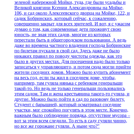
зеленой набережной Мойки, туда, где были усадьбы и
Великой княгини Ксении Александровны на Мойке,
106, и сад около Алексеевского дворца на Мойке, 122, и
садик Бобринских, который сейчас, к сожалению,
совершенно закрыт для всех зрителей. И вот, я с ужасом
думаю о том, как современные дети проживут свою
юность, не зная этих садов, многие из которых
перестали быть в общегородском пользовании. А ведь
даже во времена частного владения господа Бобринские
по билетам пускали в свой сад. Здесь даже не было
никаких правил по поводу чистоты одежды, как это
было в других местах. Для посещения надо было только
записаться у управляющего, и потом сюда могли прийти
жители соседних домов. Можно было купить абонемент
на весь год, если ты жил в соседнем доме, чтобы,
например, там гуляла нянька с ребенком генеральши
такой-то. Но ведь не только генеральши пользовались
этим садом. Там и жена крестьянина такого-то гуляла, и
другие. Можно было пойти в сад по разовому билету.
Студент с барышней, который осматривал соседние
участки, мог спокойно погулять в этом месте. Конечно,
важным было соблюдение порядка, отсутствие мусора –
вот за этим всем следили. То есть в саду гуляли чинно,
но все же горожане гуляли. А ныне что?"