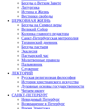
Беседы о Ветхом Завете
Литургика
Истина и Жизнь
Вестники свободы
ЦЕРКОВНАЯ ЖИЗНЬ
Беседы на Символ веры
Великий Собор
Колонка главного редактора
Санкт-Петербургская митрополия
Тихвинский дневник
Беседы пастыря
Экклесия
Пастырский час
Молитвенные правила
Пальмовник
Служение
ЛЕКТОРИЙ
Русская религиозная философия
История христианского искусства
Духовные основы государственности
Читаем икону
САНКТ-ПЕТЕРБУРГ
Невидимый Петербург
Возвращение в Петербург
Время Эрмитажа