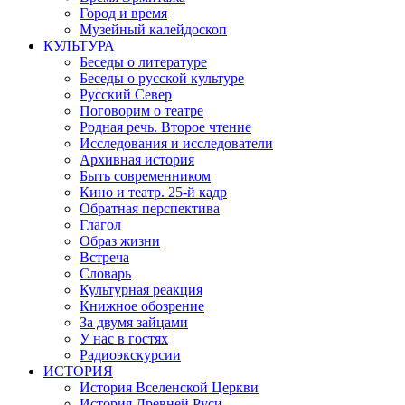
Город и время
Музейный калейдоскоп
КУЛЬТУРА
Беседы о литературе
Беседы о русской культуре
Русский Север
Поговорим о театре
Родная речь. Второе чтение
Исследования и исследователи
Архивная история
Быть современником
Кино и театр. 25-й кадр
Обратная перспектива
Глагол
Образ жизни
Встреча
Словарь
Культурная реакция
Книжное обозрение
За двумя зайцами
У нас в гостях
Радиоэкскурсии
ИСТОРИЯ
История Вселенской Церкви
История Древней Руси