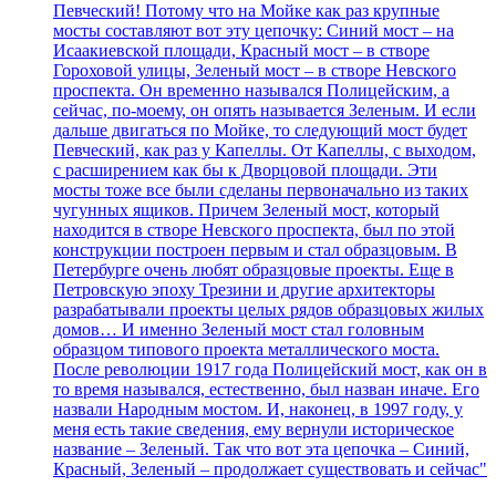
Певческий! Потому что на Мойке как раз крупные
мосты составляют вот эту цепочку: Синий мост – на
Исаакиевской площади, Красный мост – в створе
Гороховой улицы, Зеленый мост – в створе Невского
проспекта. Он временно назывался Полицейским, а
сейчас, по-моему, он опять называется Зеленым. И если
дальше двигаться по Мойке, то следующий мост будет
Певческий, как раз у Капеллы. От Капеллы, с выходом,
с расширением как бы к Дворцовой площади. Эти
мосты тоже все были сделаны первоначально из таких
чугунных ящиков. Причем Зеленый мост, который
находится в створе Невского проспекта, был по этой
конструкции построен первым и стал образцовым. В
Петербурге очень любят образцовые проекты. Еще в
Петровскую эпоху Трезини и другие архитекторы
разрабатывали проекты целых рядов образцовых жилых
домов… И именно Зеленый мост стал головным
образцом типового проекта металлического моста.
После революции 1917 года Полицейский мост, как он в
то время назывался, естественно, был назван иначе. Его
назвали Народным мостом. И, наконец, в 1997 году, у
меня есть такие сведения, ему вернули историческое
название – Зеленый. Так что вот эта цепочка – Синий,
Красный, Зеленый – продолжает существовать и сейчас"