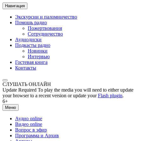
Навигация
Экскурсии и паломничество
Помощь радио
Пожертвования
Сотрудничество
Аудиодиски
Подкасты радио
Новинки
Интервью
Гостевая книга
Контакты
СЛУШАТЬ ОНЛАЙН
Update Required
To play the media you will need to either update
your browser to a recent version or update your
Flash plugin
.
6+
Меню
Аудио online
Видео online
Вопрос в эфир
Программа и Архив