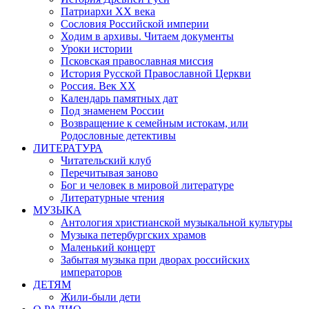
Патриархи XX века
Сословия Российской империи
Ходим в архивы. Читаем документы
Уроки истории
Псковская православная миссия
История Русской Православной Церкви
Россия. Век ХХ
Календарь памятных дат
Под знаменем России
Возвращение к семейным истокам, или
Родословные детективы
ЛИТЕРАТУРА
Читательский клуб
Перечитывая заново
Бог и человек в мировой литературе
Литературные чтения
МУЗЫКА
Антология христианской музыкальной культуры
Музыка петербургских храмов
Маленький концерт
Забытая музыка при дворах российских
императоров
ДЕТЯМ
Жили-были дети