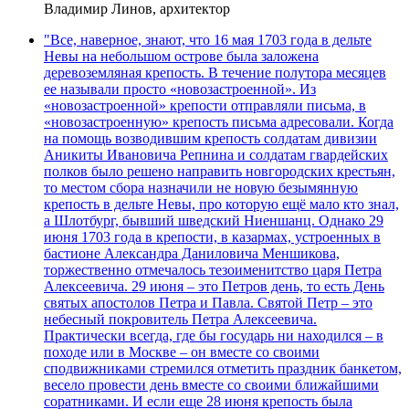
Владимир Линов, архитектор
"Все, наверное, знают, что 16 мая 1703 года в дельте
Невы на небольшом острове была заложена
деревоземляная крепость. В течение полутора месяцев
ее называли просто «новозастроенной». Из
«новозастроенной» крепости отправляли письма, в
«новозастроенную» крепость письма адресовали. Когда
на помощь возводившим крепость солдатам дивизии
Аникиты Ивановича Репнина и солдатам гвардейских
полков было решено направить новгородских крестьян,
то местом сбора назначили не новую безымянную
крепость в дельте Невы, про которую ещё мало кто знал,
а Шлотбург, бывший шведский Ниеншанц. Однако 29
июня 1703 года в крепости, в казармах, устроенных в
бастионе Александра Даниловича Меншикова,
торжественно отмечалось тезоименитство царя Петра
Алексеевича. 29 июня – это Петров день, то есть День
святых апостолов Петра и Павла. Святой Петр – это
небесный покровитель Петра Алексеевича.
Практически всегда, где бы государь ни находился – в
походе или в Москве – он вместе со своими
сподвижниками стремился отметить праздник банкетом,
весело провести день вместе со своими ближайшими
соратниками. И если еще 28 июня крепость была