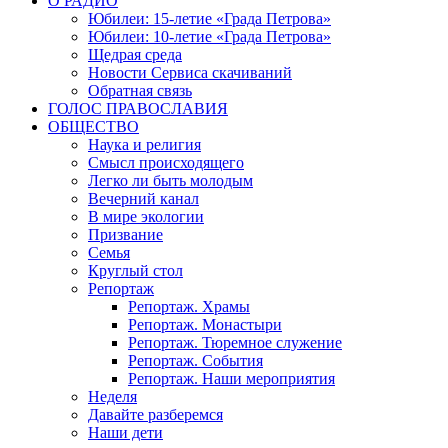
О РАДИО
Юбилеи: 15-летие «Града Петрова»
Юбилеи: 10-летие «Града Петрова»
Щедрая среда
Новости Сервиса скачиваний
Обратная связь
ГОЛОС ПРАВОСЛАВИЯ
ОБЩЕСТВО
Наука и религия
Смысл происходящего
Легко ли быть молодым
Вечерний канал
В мире экологии
Призвание
Семья
Круглый стол
Репортаж
Репортаж. Храмы
Репортаж. Монастыри
Репортаж. Тюремное служение
Репортаж. События
Репортаж. Наши мероприятия
Неделя
Давайте разберемся
Наши дети