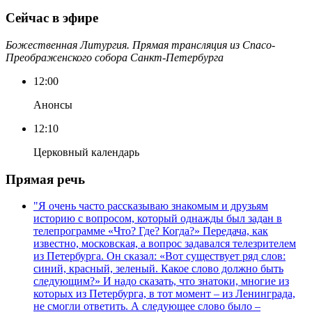
Сейчас в эфире
Божественная Литургия. Прямая трансляция из Спасо-
Преображенского собора Санкт-Петербурга
12:00
Анонсы
12:10
Церковный календарь
Прямая речь
"Я очень часто рассказываю знакомым и друзьям
историю с вопросом, который однажды был задан в
телепрограмме «Что? Где? Когда?» Передача, как
известно, московская, а вопрос задавался телезрителем
из Петербурга. Он сказал: «Вот существует ряд слов:
синий, красный, зеленый. Какое слово должно быть
следующим?» И надо сказать, что знатоки, многие из
которых из Петербурга, в тот момент – из Ленинграда,
не смогли ответить. А следующее слово было –