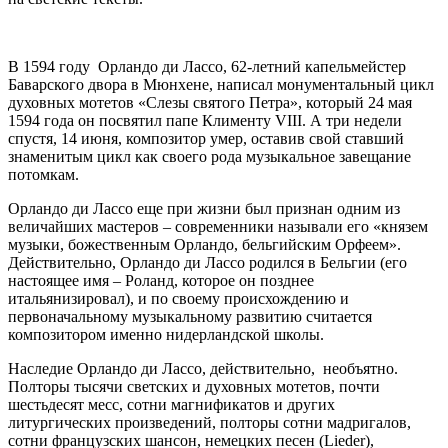
В 1594 году Орландо ди Лассо, 62-летний капельмейстер
Баварского двора в Мюнхене, написал монументальный цикл
духовных мотетов «Слезы святого Петра», который 24 мая
1594 года он посвятил папе Клименту VIII. А три недели
спустя, 14 июня, композитор умер, оставив свой ставший
знаменитым цикл как своего рода музыкальное завещание
потомкам.
Орландо ди Лассо еще при жизни был признан одним из
величайших мастеров – современники называли его «князем
музыки, божественным Орландо, бельгийским Орфеем».
Действительно, Орландо ди Лассо родился в Бельгии (его
настоящее имя – Роланд, которое он позднее
итальянизировал), и по своему происхождению и
первоначальному музыкальному развитию считается
композитором именно нидерландской школы.
Наследие Орландо ди Лассо, действительно, необъятно.
Полторы тысячи светских и духовных мотетов, почти
шестьдесят месс, сотни магнификатов и других
литургических произведений, полторы сотни мадригалов,
сотни французских шансон, немецких песен (Lieder),