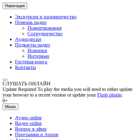
Навигация
Экскурсии и паломничество
Помощь радио
Пожертвования
Сотрудничество
Аудиодиски
Подкасты радио
Новинки
Интервью
Гостевая книга
Контакты
СЛУШАТЬ ОНЛАЙН
Update Required
To play the media you will need to either update
your browser to a recent version or update your
Flash plugin
.
6+
Меню
Аудио online
Видео online
Вопрос в эфир
Программа и Архив