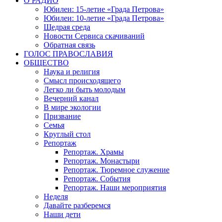
О РАДИО
Юбилеи: 15-летие «Града Петрова»
Юбилеи: 10-летие «Града Петрова»
Щедрая среда
Новости Сервиса скачиваний
Обратная связь
ГОЛОС ПРАВОСЛАВИЯ
ОБЩЕСТВО
Наука и религия
Смысл происходящего
Легко ли быть молодым
Вечерний канал
В мире экологии
Призвание
Семья
Круглый стол
Репортаж
Репортаж. Храмы
Репортаж. Монастыри
Репортаж. Тюремное служение
Репортаж. События
Репортаж. Наши мероприятия
Неделя
Давайте разберемся
Наши дети