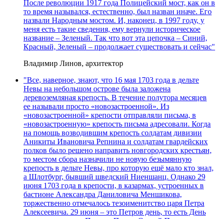
После революции 1917 года Полицейский мост, как он в
то время назывался, естественно, был назван иначе. Его
назвали Народным мостом. И, наконец, в 1997 году, у
меня есть такие сведения, ему вернули историческое
название – Зеленый. Так что вот эта цепочка – Синий,
Красный, Зеленый – продолжает существовать и сейчас"
Владимир Линов, архитектор
"Все, наверное, знают, что 16 мая 1703 года в дельте
Невы на небольшом острове была заложена
деревоземляная крепость. В течение полутора месяцев
ее называли просто «новозастроенной». Из
«новозастроенной» крепости отправляли письма, в
«новозастроенную» крепость письма адресовали. Когда
на помощь возводившим крепость солдатам дивизии
Аникиты Ивановича Репнина и солдатам гвардейских
полков было решено направить новгородских крестьян,
то местом сбора назначили не новую безымянную
крепость в дельте Невы, про которую ещё мало кто знал,
а Шлотбург, бывший шведский Ниеншанц. Однако 29
июня 1703 года в крепости, в казармах, устроенных в
бастионе Александра Даниловича Меншикова,
торжественно отмечалось тезоименитство царя Петра
Алексеевича. 29 июня – это Петров день, то есть День