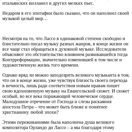
итальянских вилланел и других мелких пьес.
Недаром в его эпитафии было сказано, что он наполнил своей
музыкой целый мир…
Несмотря на то, что Лассо в одинаковой степени свободно и
блистательно писал музыку разных жанров, в конце жизни он
все чаще стал обращаться к духовной музыке. Исследователи
объясняют это обстоятельство влиянием развивавшейся тогда
Контрреформации, значительно изменившей в том числе и
художественную жизнь того времени.
Однако вряд ли можно заподозрить великого музыканта в том,
что он в конце жизни, уже чувствуя близость своего перехода
в вечность, лишь ради соответствия новым нравам пишет
свою вдохновенную музыку на Евангельский сюжет. И сюжет
особый, во все века поражающий человеческое сердце.
Малодушное отречение от Господа и слезы раскаяния
апостола Петра – что может быть ближе и понятнее
христианину любой эпохи?
Этими переживаниями была наполнена душа великого
композитора Орландо ди Лассо – а мы благодаря этому