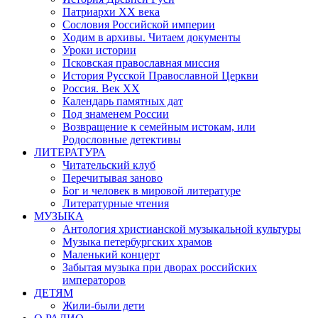
Патриархи XX века
Сословия Российской империи
Ходим в архивы. Читаем документы
Уроки истории
Псковская православная миссия
История Русской Православной Церкви
Россия. Век ХХ
Календарь памятных дат
Под знаменем России
Возвращение к семейным истокам, или
Родословные детективы
ЛИТЕРАТУРА
Читательский клуб
Перечитывая заново
Бог и человек в мировой литературе
Литературные чтения
МУЗЫКА
Антология христианской музыкальной культуры
Музыка петербургских храмов
Маленький концерт
Забытая музыка при дворах российских
императоров
ДЕТЯМ
Жили-были дети