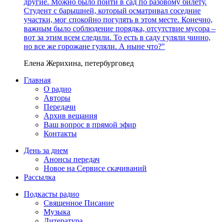
другие. Можно было пойти в сад по разовому билету.
Студент с барышней, который осматривал соседние
участки, мог спокойно погулять в этом месте. Конечно,
важным было соблюдение порядка, отсутствие мусора –
вот за этим всем следили. То есть в саду гуляли чинно,
но все же горожане гуляли. А ныне что?"
Елена Жерихина, петербурговед
Главная
О радио
Авторы
Передачи
Архив вещания
Ваш вопрос в прямой эфир
Контакты
День за днем
Анонсы передач
Новое на Сервисе скачиваний
Рассылка
Подкасты радио
Священное Писание
Музыка
Литература