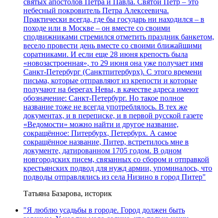
святых апостолов Петра и Павла. Святой Петр – это
небесный покровитель Петра Алексеевича.
Практически всегда, где бы государь ни находился – в
походе или в Москве – он вместе со своими
сподвижниками стремился отметить праздник банкетом,
весело провести день вместе со своими ближайшими
соратниками. И если еще 28 июня крепость была
«новозастроенная», то 29 июня она уже получает имя
Санкт-Петербург (Санктпитербурх). С этого времени
письма, которые отправляют из крепости и которые
получают на берегах Невы, в качестве адреса имеют
обозначение: Санкт-Петербург. Но такое полное
название тоже не всегда употреблялось. В тех же
документах, и в переписке, и в первой русской газете
«Ведомости» можно найти и другое название,
сокращённое: Питербурх, Петербурх. А самое
сокращённое название, Питер, встретилось мне в
документе, датированном 1705 годом. В одном
новгородских писем, связанных со сбором и отправкой
крестьянских подвод для нужд армии, упоминалось, что
подводы отправлялись из села Низино в город Питер"
Татьяна Базарова, историк
"Я люблю усадьбы в городе. Город должен быть