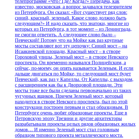
телепрограмме «Что? Где? Когда?» Передача, как
известно, московская, а вопрос задавался телезрителем
из Петербурга. Он сказал: «Вот существует ряд слов:
синий, красный, зеленый. Какое слово должно быть
следующим?» И надо сказать, что знатоки, многие из
которых из Петербурга, в тот момент – из Ленинграда,
не смогли ответить. А следующее слово было –
Певческий! Потому что на Мойке как раз крупные
мосты составляют вот эту цепочку: Синий мост – на
Исаакиевской площади, Красный мост – в створе
Гороховой улицы, Зеленый мост – в створе Невского
проспекта. Он временно назывался Полицейским, а
сейчас, по-моему, он опять называется Зеленым. И если
дальше двигаться по Мойке, то следующий мост будет
Певческий, как раз у Капеллы. От Капеллы, с выходом,
с расширением как бы к Дворцовой площади. Эти
мосты тоже все были сделаны первоначально из таких
чугунных ящиков. Причем Зеленый мост, который
находится в створе Невского проспекта, был по этой
конструкции построен первым и стал образцовым. В
Петербурге очень любят образцовые проекты. Еще в
Петровскую эпоху Трезини и другие архитекторы
разрабатывали проекты целых рядов образцовых жилых
домов… И именно Зеленый мост стал головным
образцом типового проекта металлического моста.