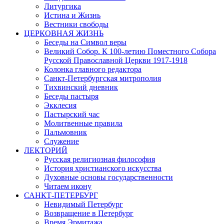
Литургика
Истина и Жизнь
Вестники свободы
ЦЕРКОВНАЯ ЖИЗНЬ
Беседы на Символ веры
Великий Собор. К 100-летию Поместного Собора
Русской Православной Церкви 1917-1918
Колонка главного редактора
Санкт-Петербургская митрополия
Тихвинский дневник
Беседы пастыря
Экклесия
Пастырский час
Молитвенные правила
Пальмовник
Служение
ЛЕКТОРИЙ
Русская религиозная философия
История христианского искусства
Духовные основы государственности
Читаем икону
САНКТ-ПЕТЕРБУРГ
Невидимый Петербург
Возвращение в Петербург
Время Эрмитажа