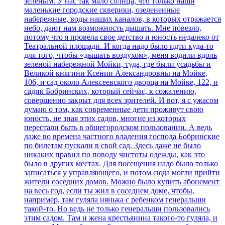
зеленым. У нас так мало солнца, что только наши
маленькие городские скверики, озелененные
набережные, воды наших каналов, в которых отражается
небо, дают нам возможность дышать. Мне повезло,
потому что я провела свое детство и юность недалеко от
Театральной площади. И когда надо было идти куда-то
для того, чтобы «дышать воздухом», меня водили вдоль
зеленой набережной Мойки, туда, где были усадьбы и
Великой княгини Ксении Александровны на Мойке,
106, и сад около Алексеевского дворца на Мойке, 122, и
садик Бобринских, который сейчас, к сожалению,
совершенно закрыт для всех зрителей. И вот, я с ужасом
думаю о том, как современные дети проживут свою
юность, не зная этих садов, многие из которых
перестали быть в общегородском пользовании. А ведь
даже во времена частного владения господа Бобринские
по билетам пускали в свой сад. Здесь даже не было
никаких правил по поводу чистоты одежды, как это
было в других местах. Для посещения надо было только
записаться у управляющего, и потом сюда могли прийти
жители соседних домов. Можно было купить абонемент
на весь год, если ты жил в соседнем доме, чтобы,
например, там гуляла нянька с ребенком генеральши
такой-то. Но ведь не только генеральши пользовались
этим садом. Там и жена крестьянина такого-то гуляла, и