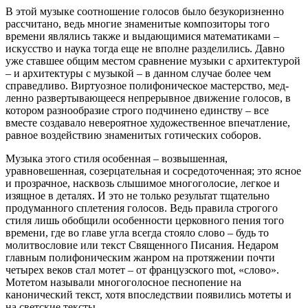
В этой музыке соотношение голосов было безукоризненно
рассчитано, ведь многие знаменитые композиторы того
времени являлись также и выдающимися математиками –
искус­ство и наука тогда еще не вполне разделились. Давно
уже ставшее общим местом сравнение музыки с архитектурой
– и архитектуры с музыкой – в данном случае более чем
справедливо. Виртуозное полифоническое мастерство, мед­
ленно развертывающееся непрерывное движение голосов, в
котором разнообразие строго подчинено единству – все
вместе создавало невероятное художественное впечатление,
равное воздействию знаменитых готических соборов.
Музыка этого стиля особенная – возвышенная,
уравновешенная, созерцательная и сосредоточенная; это ясное
и прозрачное, насквозь слышимое многоголосие, легкое и
изящное в деталях. И это не только результат тщательно
продуманного сплетения голосов. Ведь правила строгого
стиля лишь обобщили особенности церковного пения того
времени, где во главе угла всегда стояло слово – будь то
молитвословие или текст Священного Писания. Недаром
главным полифоническим жанром на протяжении почти
четырех веков стал мотет – от французского mot, «слово».
Мотетом называли многоголосное песнопение на
канонический текст, хотя впоследствии появились мотеты и
на светские тексты.