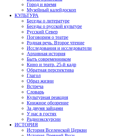
Город и время
Музейный калейдоскоп
КУЛЬТУРА
Беседы о литературе
Беседы о русской культуре
Русский Север
Поговорим о театре
Родная речь. Второе чтение
Исследования и исследователи
Архивная история
Быть современником
Кино и театр. 25-й кадр
Обратная перспектива
Глагол
Образ жизни
Встреча
Словарь
Культурная реакция
Книжное обозрение
За двумя зайцами
У нас в гостях
Радиоэкскурсии
ИСТОРИЯ
История Вселенской Церкви
История Древней Руси